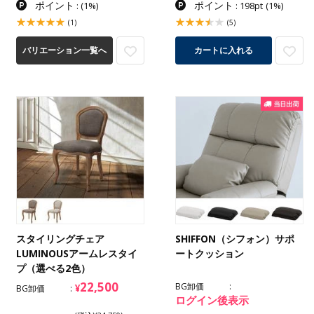
ポイント
ポイント
:
(1%)
: 198pt
(1%)
(1)
(5)
バリエーション一覧へ
カートに入れる
スタイリングチェア
SHIFFON（シフォン）サポ
LUMINOUSアームレスタイ
ートクッション
プ（選べる2色）
22,500
BG卸価
¥
BG卸価
ログイン後表示