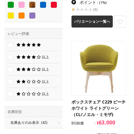
ポイント
:
(1%)
(1)
バリエーション一覧へ
レビュー評価
以上
以上
以上
以上
ボックスチェア C229 ビーチ
ホワイト ライトグリーン
在庫状況
（CL/ノエル・ミモザ)
63,000
¥
在庫ありのみ表示
(42)
BG卸価