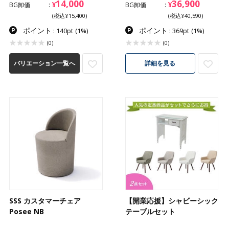
14,000
36,900
¥
¥
BG卸価
BG卸価
(税込¥15,400)
(税込¥40,590)
ポイント
ポイント
: 140pt
(1%)
: 369pt
(1%)
(0)
(0)
バリエーション一覧へ
詳細を見る
SSS カスタマーチェア
【開業応援】シャビーシック
Posee NB
テーブルセット