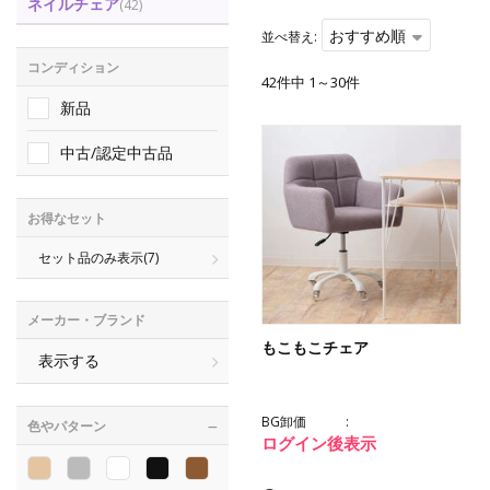
ネイルチェア
(42)
おすすめ順
並べ替え:
コンディション
42件中 1～30件
新品
中古/認定中古品
お得なセット
セット品のみ表示
(7)
メーカー・ブランド
もこもこチェア
表示する
BG卸価
色やパターン
ログイン後表示