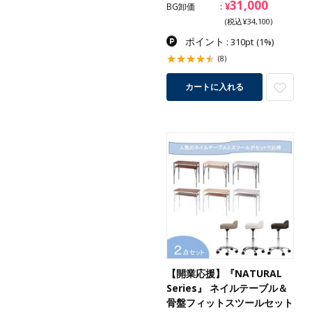
31,000
¥
BG卸価
(税込¥34,100)
ポイント
: 310pt
(1%)
(8)
カートに入れる
【開業応援】『NATURAL
Series』 ネイルテーブル＆
骨盤フィットスツールセット