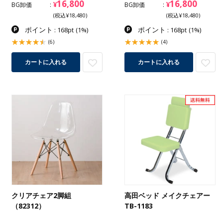
16,800
16,800
¥
¥
BG卸価
BG卸価
(税込¥18,480)
(税込¥18,480)
ポイント
ポイント
: 168pt
(1%)
: 168pt
(1%)
(6)
(4)
カートに入れる
カートに入れる
クリアチェア2脚組
高田ベッド メイクチェアー
（82312）
TB-1183