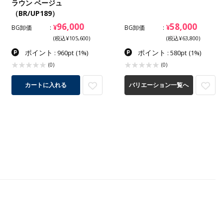
ラウン ベージュ
（BR/UP189）
96,000
58,000
¥
¥
BG卸価
BG卸価
(税込¥105,600)
(税込¥63,800)
ポイント
ポイント
: 960pt
(1%)
: 580pt
(1%)
(0)
(0)
カートに入れる
バリエーション一覧へ