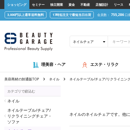
text.skipToContent
text.skipToNavigation
ショッピング
セミナー
独立開業
資金
不動産
店舗設計
リース
755,286
3,000円以上通常送料無料
17時迄注文で最短当日出荷
会員数：
口
ネイルチェア
理美容・ヘア
エステ・リラク
美容商材の卸通販TOP
ネイル
ネイルテーブル/チェア/リクライニン
カテゴリで絞込む
ネイル
ネイルテーブル/チェア/
ネイル
のネイルチェアです。他
リクライニングチェア・
ソファ