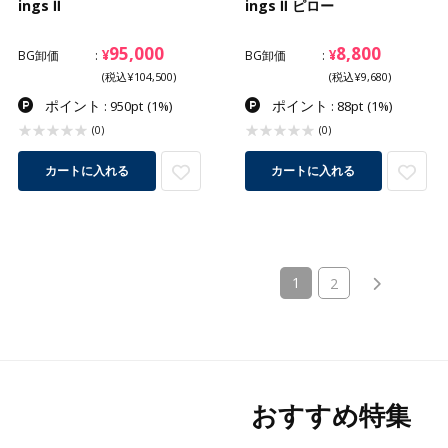
ings Ⅱ
ings Ⅱ ピロー
95,000
8,800
¥
¥
BG卸価
BG卸価
(税込¥104,500)
(税込¥9,680)
ポイント
ポイント
: 950pt
(1%)
: 88pt
(1%)
(0)
(0)
カートに入れる
カートに入れる
(current)
1
2
おすすめ特集