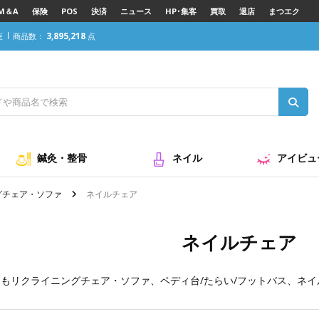
M＆A
保険
POS
決済
ニュース
HP･集客
買取
退店
まつエク
3,895,218
座
商品数：
点
鍼灸・整骨
ネイル
アイビュ
グチェア・ソファ
ネイルチェア
ネイルチェア
にも
リクライニングチェア・ソファ
、
ペディ台/たらい/フットバス
、
ネイ