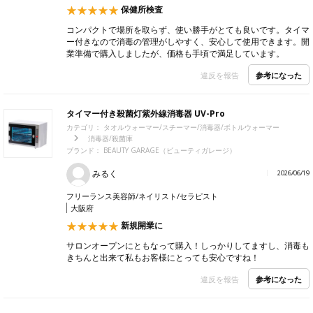
保健所検査
コンパクトで場所を取らず、使い勝手がとても良いです。タイマ
ー付きなので消毒の管理がしやすく、安心して使用できます。開
業準備で購入しましたが、価格も手頃で満足しています。
参考になった
違反を報告
タイマー付き殺菌灯紫外線消毒器 UV-Pro
カテゴリ：
タオルウォーマー/スチーマー/消毒器/ボトルウォーマー
消毒器/殺菌庫
ブランド：
BEAUTY GARAGE（ビューティガレージ）
みるく
2026/06/19
フリーランス美容師/ネイリスト/セラピスト
大阪府
新規開業に
サロンオープンにともなって購入！しっかりしてますし、消毒も
きちんと出来て私もお客様にとっても安心ですね！
参考になった
違反を報告