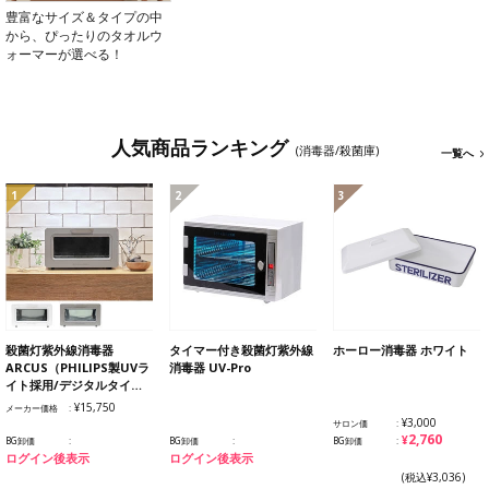
豊富なサイズ＆タイプの中
から、ぴったりのタオルウ
ォーマーが選べる！
人気商品ランキング
(消毒器/殺菌庫)
一覧へ
1
2
3
殺菌灯紫外線消毒器
タイマー付き殺菌灯紫外線
ホーロー消毒器 ホワイト
ARCUS（PHILIPS製UVラ
消毒器 UV-Pro
イト採用/デジタルタイ…
¥15,750
メーカー価格
¥3,000
サロン価
¥2,760
BG卸価
BG卸価
BG卸価
ログイン後表示
ログイン後表示
(税込¥3,036)