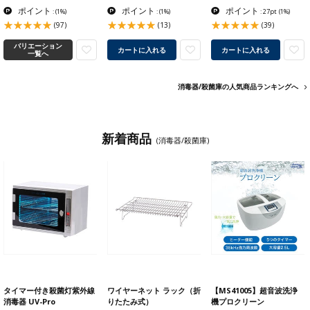
ポイント
ポイント
ポイント
:
(1%)
:
(1%)
: 27pt
(1%)
(97)
(13)
(39)
バリエーション
カートに入れる
カートに入れる
一覧へ
消毒器/殺菌庫の人気商品ランキングへ
新着商品
(消毒器/殺菌庫)
タイマー付き殺菌灯紫外線
ワイヤーネット ラック（折
【MS41005】超音波洗浄
消毒器 UV-Pro
りたたみ式）
機プロクリーン