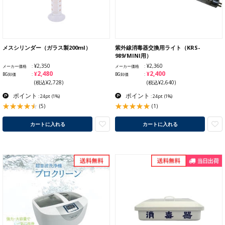
メスシリンダー（ガラス製200ml）
紫外線消毒器交換用ライト（KRS-
989/MINI用）
¥2,350
¥2,360
メーカー価格
メーカー価格
¥2,480
¥2,400
BG卸価
BG卸価
(税込¥2,728)
(税込¥2,640)
ポイント
ポイント
: 24pt
(1%)
: 24pt
(1%)
(5)
(1)
カートに入れる
カートに入れる