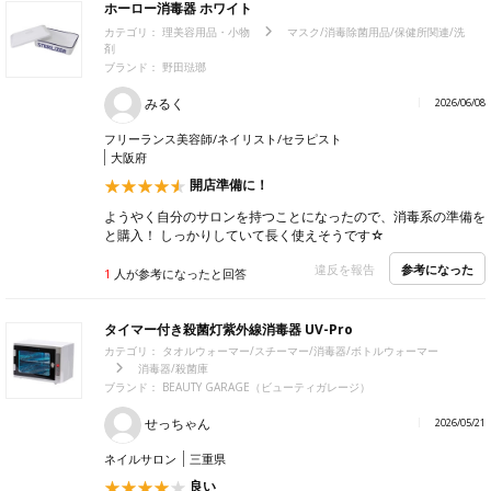
ホーロー消毒器 ホワイト
カテゴリ：
理美容用品・小物
マスク/消毒除菌用品/保健所関連/洗
剤
ブランド：
野田琺瑯
みるく
2026/06/08
フリーランス美容師/ネイリスト/セラピスト
大阪府
開店準備に！
ようやく自分のサロンを持つことになったので、消毒系の準備を
と購入！ しっかりしていて長く使えそうです☆
参考になった
違反を報告
1
人が参考になったと回答
タイマー付き殺菌灯紫外線消毒器 UV-Pro
カテゴリ：
タオルウォーマー/スチーマー/消毒器/ボトルウォーマー
消毒器/殺菌庫
ブランド：
BEAUTY GARAGE（ビューティガレージ）
せっちゃん
2026/05/21
ネイルサロン
三重県
良い