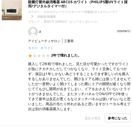
殺菌灯紫外線消毒器 ARCUS ホワイト（PHILIPS製UVライト採
用/デジタルタイマー付）
カテゴリ：
タオルウォーマー/スチーマー/消毒器/ボトルウォーマー
消毒器/殺菌庫
ブランド：
BEAUTY GARAGE（ビューティガレージ）
a
2026/06/12
アイビューティサロン
三重県
カラー : ホワイト
2年で壊れました。
購入して2年程で壊れました。見た目が可愛かったですがライト
が急にチカチカしだしてつかなくなり、ライト交換してもつか
ず、保証は1年しかない為どうすることもできず新しいのを購入
するしかありませんでした。開けるドアも雑には扱ってませんで
したが一度勢いよく開けてしまった際にドアの開閉が緩くなり閉
じてても少し隙間が出きてしまい、ドアをおさえていないとライ
トがつきませんでした。またタッチパネルでON/OFFで2年使っ
てきて後半は反応が悪くもなりタッチパネルは扱いずらいなと思
いました。商品の当たり外れがあると思いますがトータル考えて
次は別の消毒器購入します。
参考になった
違反を報告