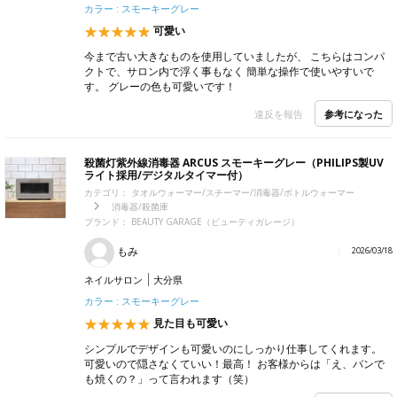
カラー : スモーキーグレー
可愛い
今まで古い大きなものを使用していましたが、 こちらはコンパ
クトで、サロン内で浮く事もなく 簡単な操作で使いやすいで
す。 グレーの色も可愛いです！
参考になった
違反を報告
殺菌灯紫外線消毒器 ARCUS スモーキーグレー（PHILIPS製UV
ライト採用/デジタルタイマー付）
カテゴリ：
タオルウォーマー/スチーマー/消毒器/ボトルウォーマー
消毒器/殺菌庫
ブランド：
BEAUTY GARAGE（ビューティガレージ）
もみ
2026/03/18
ネイルサロン
大分県
カラー : スモーキーグレー
見た目も可愛い
シンプルでデザインも可愛いのにしっかり仕事してくれます。
可愛いので隠さなくていい！最高！ お客様からは「え、パンで
も焼くの？」って言われます（笑）