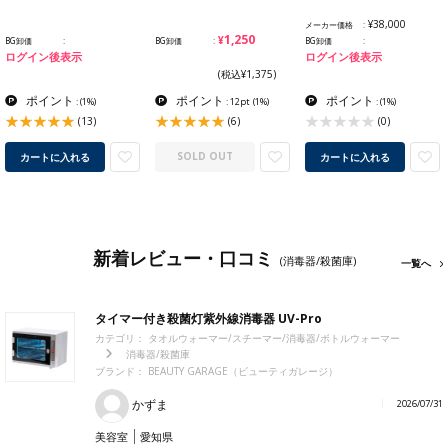
¥38,000
メーカー価格
¥1,250
BG卸価
BG卸価
BG卸価
ログイン後表示
ログイン後表示
(税込¥1,375)
ポイント
ポイント
ポイント
:
(1%)
: 12pt
(1%)
:
(1%)
(13)
(6)
(0)
カートに入れる
SOLD OUT
カートに入れる
新着レビュー・口コミ
(消毒器/殺菌庫)
一覧へ
タイマー付き殺菌灯紫外線消毒器 UV-Pro
カテゴリ：
タオルウォーマー/スチーマー/消毒器/ボトルウォーマー
消毒器/殺菌庫
ブランド：
BEAUTY GARAGE（ビューティガレージ）
かずま
2026/07/31
美容室
愛知県