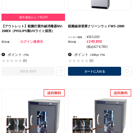
通常価格から？%OFF
【アウトレット】殺菌灯紫外線消毒器NV-
殺菌線保管庫クリーンウッドWS-2000
208EX（PHILIPS製UVライト採用）
¥363,000
メーカー価格
¥249,800
ログイン後表示
BG卸価
BG卸価
(税込¥274,780)
ポイント
ポイント
:
(1%)
: 2498pt
(1%)
(0)
(0)
SOLD OUT
カートに入れる