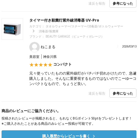
参考になった
違反を報告
タイマー付き殺菌灯紫外線消毒器 UV-Pro
カテゴリ：
タオルウォーマー/スチーマー/消毒器/ボトルウォーマー
消毒器/殺菌庫
ブランド：
BEAUTY GARAGE（ビューティガレージ）
ねこまる
2026/03/13
美容室
神奈川県
コンパクト
元々使っていたものの紫外線灯がパチパチ切れかけたので、急遽
購入しました。そんなに重要視するものではないのでこーゆーコ
ンパクトなもので、ちょうど良い。
参考になった
違反を報告
商品のレビューにご協力ください。
投稿されたレビューが掲載されると、もれなくBGポイント50ptをプレゼントします！
※ご購入されたことがある商品のみレビュー投稿が可能です。
購入履歴からレビューを書く