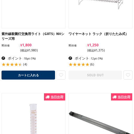
紫外線殺菌灯交換用ライト（G8T5）NVシ
ワイヤーネット ラック（折りたたみ式）
リーズ用
¥1,800
¥1,250
BG卸価
BG卸価
(税込¥1,980)
(税込¥1,375)
ポイント
ポイント
: 18pt
(1%)
: 12pt
(1%)
(4)
(6)
カートに入れる
SOLD OUT