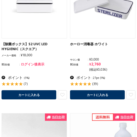
【除菌ボックス】S2 UVC LED
ホーロー消毒器 ホワイト
HYGIENIC（スクエア）
¥18,000
メーカー価格
¥3,000
サロン価
¥2,760
ログイン後表示
BG卸価
BG卸価
(税込¥3,036)
ポイント
ポイント
:
(1%)
: 27pt
(1%)
(7)
(39)
カートに入れる
カートに入れる