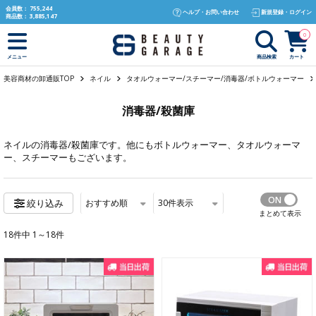
text.skipToContent
text.skipToNavigation
会員数：
755,244
ヘルプ・お問い合わせ
新規登録・ログイン
商品数：
3,885,147
0
商品検索
カート
メニュー
美容商材の卸通販TOP
ネイル
タオルウォーマー/スチーマー/消毒器/ボトルウォーマー
消毒器/殺菌庫
ネイル
の消毒器/殺菌庫です。他にも
ボトルウォーマー
、
タオルウォーマ
ー
、
スチーマー
もございます。
おすすめ順
30
件表示
絞り込み
まとめて表示
18件中 1～18件