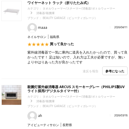
ワイヤーネット ラック（折りたたみ式）
カテゴリ：
タオルウォーマー/スチーマー/消毒器/ボトルウォーマー
消毒器/殺菌庫
ブランド：
BEAUTY GARAGE（ビューティガレージ）
maaa
2026/04/11
ネイルサロン
福島県
買って良かった
紫外線消毒器で一気に庫内に道具を入れたかったので、買って良
かったです！ 足は短いので、入れ方は工夫が必要ですが、無い
よりやはりあった方が良かったです
参考になった
違反を報告
殺菌灯紫外線消毒器 ARCUS スモーキーグレー（PHILIPS製UV
ライト採用/デジタルタイマー付）
カテゴリ：
タオルウォーマー/スチーマー/消毒器/ボトルウォーマー
消毒器/殺菌庫
ブランド：
BEAUTY GARAGE（ビューティガレージ）
ah
2026/03/18
アイビューティサロン
長野県