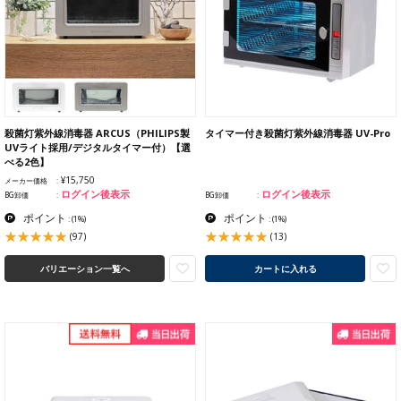
殺菌灯紫外線消毒器 ARCUS（PHILIPS製
タイマー付き殺菌灯紫外線消毒器 UV-Pro
UVライト採用/デジタルタイマー付）【選
べる2色】
¥15,750
メーカー価格
ログイン後表示
ログイン後表示
BG卸価
BG卸価
ポイント
ポイント
:
(1%)
:
(1%)
(97)
(13)
バリエーション一覧へ
カートに入れる