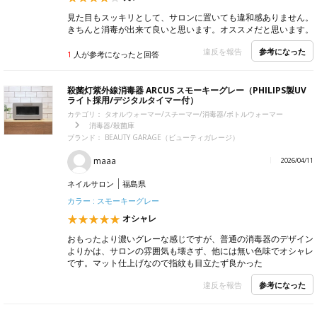
見た目もスッキリとして、サロンに置いても違和感ありません。
きちんと消毒が出来て良いと思います。オススメだと思います。
参考になった
違反を報告
1
人が参考になったと回答
殺菌灯紫外線消毒器 ARCUS スモーキーグレー（PHILIPS製UV
ライト採用/デジタルタイマー付）
カテゴリ：
タオルウォーマー/スチーマー/消毒器/ボトルウォーマー
消毒器/殺菌庫
ブランド：
BEAUTY GARAGE（ビューティガレージ）
maaa
2026/04/11
ネイルサロン
福島県
カラー : スモーキーグレー
オシャレ
おもったより濃いグレーな感じですが、普通の消毒器のデザイン
よりかは、サロンの雰囲気も壊さず、他には無い色味でオシャレ
です。マット仕上げなので指紋も目立たず良かった
参考になった
違反を報告