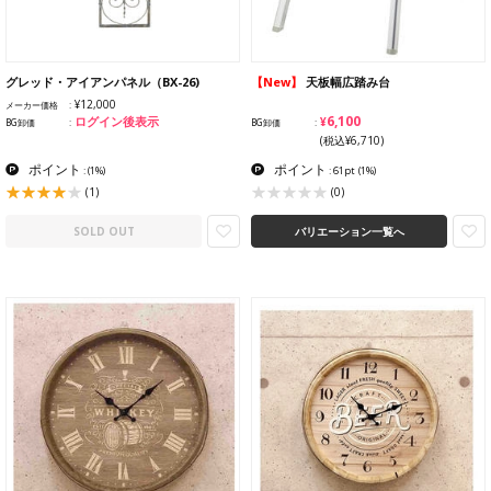
グレッド・アイアンパネル（BX-26)
【New】
天板幅広踏み台
¥12,000
メーカー価格
¥6,100
ログイン後表示
BG卸価
BG卸価
(税込¥6,710)
ポイント
ポイント
:
(1%)
: 61pt
(1%)
(1)
(0)
SOLD OUT
バリエーション一覧へ