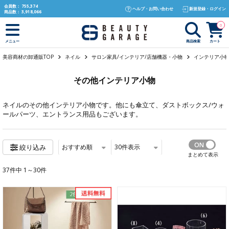
text.skipToContent
text.skipToNavigation
会員数：
755,374
ヘルプ・お問い合わせ
新規登録・ログイン
商品数：
3,918,066
0
商品検索
カート
メニュー
美容商材の卸通販TOP
ネイル
サロン家具/インテリア/店舗機器・小物
インテリア小
その他インテリア小物
ネイル
のその他インテリア小物です。他にも
傘立て
、
ダストボックス/ウォ
ールパーツ
、
エントランス用品
もございます。
おすすめ順
30
件表示
絞り込み
まとめて表示
37件中 1～30件