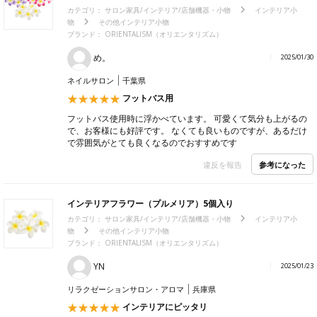
カテゴリ：
サロン家具/インテリア/店舗機器・小物
インテリア小
物
その他インテリア小物
ブランド：
ORIENTALISM（オリエンタリズム）
め。
2025/01/30
ネイルサロン
千葉県
フットバス用
フットバス使用時に浮かべています。 可愛くて気分も上がるの
で、お客様にも好評です。 なくても良いものですが、あるだけ
で雰囲気がとても良くなるのでおすすめです
参考になった
違反を報告
インテリアフラワー（プルメリア）5個入り
カテゴリ：
サロン家具/インテリア/店舗機器・小物
インテリア小
物
その他インテリア小物
ブランド：
ORIENTALISM（オリエンタリズム）
YN
2025/01/23
リラクゼーションサロン・アロマ
兵庫県
インテリアにピッタリ