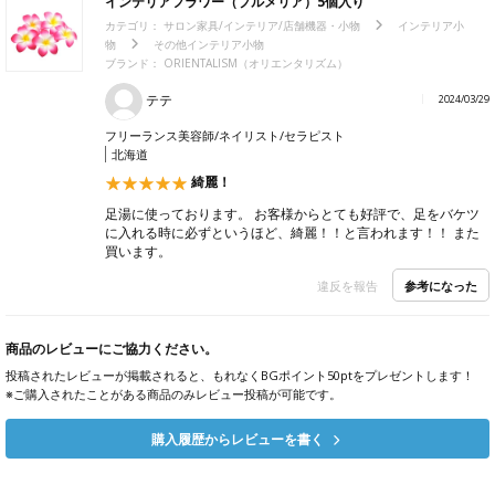
インテリアフラワー（プルメリア）5個入り
カテゴリ：
サロン家具/インテリア/店舗機器・小物
インテリア小
物
その他インテリア小物
ブランド：
ORIENTALISM（オリエンタリズム）
テテ
2024/03/29
フリーランス美容師/ネイリスト/セラピスト
北海道
綺麗！
足湯に使っております。 お客様からとても好評で、足をバケツ
に入れる時に必ずというほど、綺麗！！と言われます！！ また
買います。
参考になった
違反を報告
商品のレビューにご協力ください。
投稿されたレビューが掲載されると、もれなくBGポイント50ptをプレゼントします！
※ご購入されたことがある商品のみレビュー投稿が可能です。
購入履歴からレビューを書く