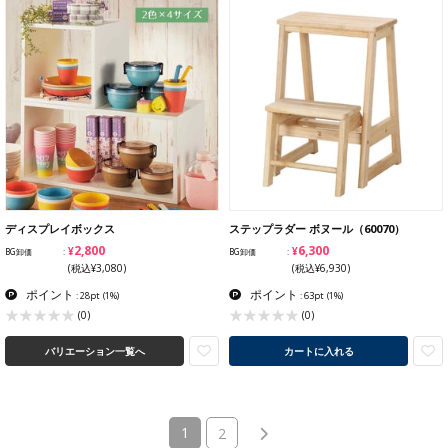
ディスプレイボックス
ステップラダー ボヌール（60070）
¥2,800
¥6,300
BG卸価
BG卸価
(税込¥3,080)
(税込¥6,930)
ポイント
ポイント
: 28pt
(1%)
: 63pt
(1%)
(0)
(0)
バリエーション一覧へ
カートに入れる
(current)
1
2