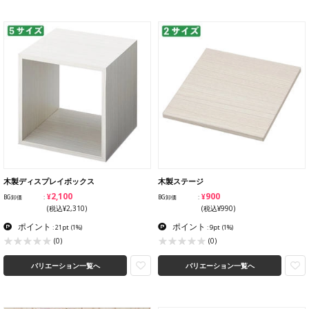
木製ディスプレイボックス
木製ステージ
¥2,100
¥900
BG卸価
BG卸価
(税込¥2,310)
(税込¥990)
ポイント
ポイント
: 21pt
(1%)
: 9pt
(1%)
(0)
(0)
バリエーション一覧へ
バリエーション一覧へ