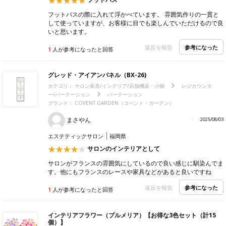
フットバスの際に入れて浮かべています。 雰囲気作りの一貫と
して使っていますが、お客様に目でも楽しんでいただけるので良
いと思います。
参考になった
違反を報告
1
人が参考になったと回答
グレッド・アイアンパネル（BX-26)
カテゴリ：
サロン家具/インテリア/店舗機器・小物
レジカウンタ
ー/パーテーション
パーテーション
ブランド：
COVENT GARDEN（コベント・ガーデン）
まさやん
2025/08/03
エステティックサロン
福岡県
サロンのインテリアとして
サロンがフランスの雰囲気にしているので良い感じに馴染んでま
す。他にもフランスのレースや家具などがあると良いですね
参考になった
違反を報告
1
人が参考になったと回答
インテリアフラワー（プルメリア）【お得な3色セット（計15
個）】