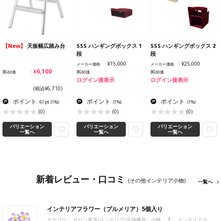
【New】
天板幅広踏み台
SSS ハンギングボックス 1
SSS ハンギングボックス 2
段
段
¥15,000
¥25,000
メーカー価格
メーカー価格
¥6,100
BG卸価
BG卸価
BG卸価
ログイン後表示
ログイン後表示
(税込¥6,710)
ポイント
ポイント
ポイント
: 61pt
(1%)
:
(1%)
:
(1%)
(0)
(0)
(0)
バリエーション
バリエーション
バリエーション
一覧へ
一覧へ
一覧へ
新着レビュー・口コミ
(その他インテリア小物)
一覧へ
インテリアフラワー（プルメリア）5個入り
カテゴリ：
サロン家具/インテリア/店舗機器・小物
インテリア小