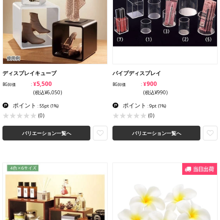
ディスプレイキューブ
パイプディスプレイ
¥5,500
¥900
BG卸価
BG卸価
(税込¥6,050)
(税込¥990)
ポイント
ポイント
: 55pt
(1%)
: 9pt
(1%)
(0)
(0)
バリエーション一覧へ
バリエーション一覧へ