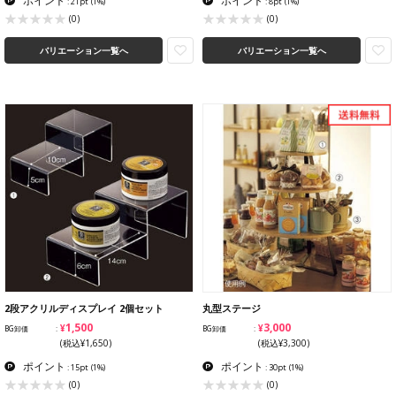
ポイント
ポイント
: 21pt
(1%)
: 8pt
(1%)
(0)
(0)
バリエーション一覧へ
バリエーション一覧へ
2段アクリルディスプレイ 2個セット
丸型ステージ
¥1,500
¥3,000
BG卸価
BG卸価
(税込¥1,650)
(税込¥3,300)
ポイント
ポイント
: 15pt
(1%)
: 30pt
(1%)
(0)
(0)