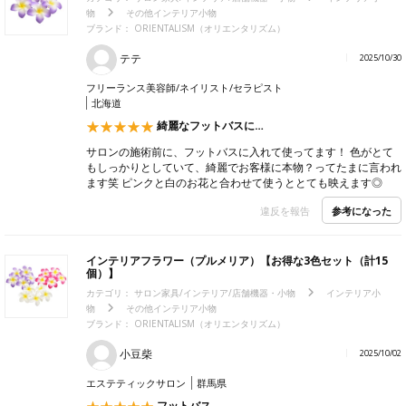
物
その他インテリア小物
ブランド：
ORIENTALISM（オリエンタリズム）
テテ
2025/10/30
フリーランス美容師/ネイリスト/セラピスト
北海道
綺麗なフットバスに…
サロンの施術前に、フットバスに入れて使ってます！ 色がとて
もしっかりとしていて、綺麗でお客様に本物？ってたまに言われ
ます笑 ピンクと白のお花と合わせて使うととても映えます◎
参考になった
違反を報告
インテリアフラワー（プルメリア）【お得な3色セット（計15
個）】
カテゴリ：
サロン家具/インテリア/店舗機器・小物
インテリア小
物
その他インテリア小物
ブランド：
ORIENTALISM（オリエンタリズム）
小豆柴
2025/10/02
エステティックサロン
群馬県
フットバス