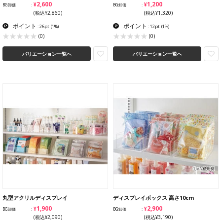
¥2,600
¥1,200
BG卸価
BG卸価
(税込¥2,860)
(税込¥1,320)
ポイント
ポイント
: 26pt
(1%)
: 12pt
(1%)
(0)
(0)
バリエーション一覧へ
バリエーション一覧へ
丸型アクリルディスプレイ
ディスプレイボックス 高さ10cm
¥1,900
¥2,900
BG卸価
BG卸価
(税込¥2,090)
(税込¥3,190)