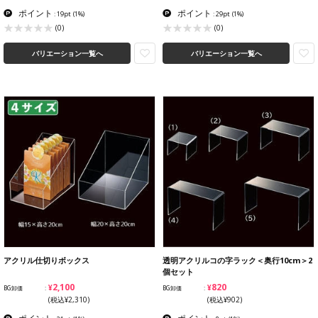
ポイント
ポイント
: 19pt
(1%)
: 29pt
(1%)
(0)
(0)
バリエーション一覧へ
バリエーション一覧へ
アクリル仕切りボックス
透明アクリルコの字ラック＜奥行10cm＞2
個セット
¥2,100
¥820
BG卸価
BG卸価
(税込¥2,310)
(税込¥902)