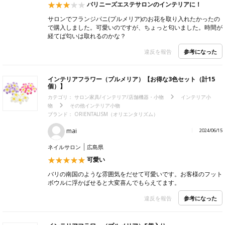
バリニーズエステサロンのインテリアに！
サロンでフランジパニ(プルメリア)のお花を取り入れたかったの
で購入しました。可愛いのですが、ちょっと匂いました。時間が
経てば匂いは取れるのかな？
参考になった
違反を報告
インテリアフラワー（プルメリア）【お得な3色セット（計15
個）】
カテゴリ：
サロン家具/インテリア/店舗機器・小物
インテリア小
物
その他インテリア小物
ブランド：
ORIENTALISM（オリエンタリズム）
mai
2024/06/15
ネイルサロン
広島県
可愛い
バリの南国のような雰囲気をだせて可愛いです。お客様のフット
ボウルに浮かばせると大変喜んでもらえてます。
参考になった
違反を報告