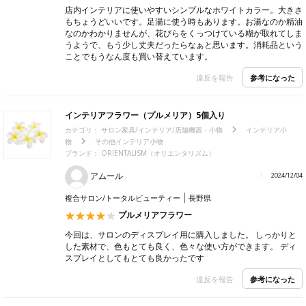
店内インテリアに使いやすいシンプルなホワイトカラー。大きさ
もちょうどいいです。足湯に使う時もあります。お湯なのか精油
なのかわかりませんが、花びらをくっつけている糊が取れてしま
うようで、もう少し丈夫だったらなぁと思います。消耗品という
ことでもうなん度も買い替えています。
参考になった
違反を報告
インテリアフラワー（プルメリア）5個入り
カテゴリ：
サロン家具/インテリア/店舗機器・小物
インテリア小
物
その他インテリア小物
ブランド：
ORIENTALISM（オリエンタリズム）
アムール
2024/12/04
複合サロン/トータルビューティー
長野県
プルメリアフラワー
今回は、サロンのディスプレイ用に購入しました。 しっかりと
した素材で、色もとても良く、色々な使い方ができます。 ディ
スプレイとしてもとても良かったです
参考になった
違反を報告