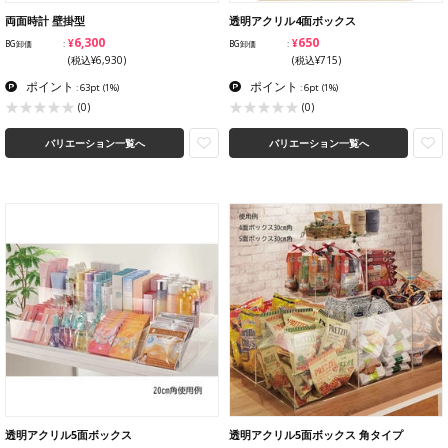
両面時計 壁掛型
透明アクリル4面ボックス
¥6,300
¥650
BG卸価
BG卸価
(税込¥6,930)
(税込¥715)
ポイント
ポイント
: 63pt
(1%)
: 6pt
(1%)
(0)
(0)
バリエーション一覧へ
バリエーション一覧へ
透明アクリル5面ボックス
透明アクリル5面ボックス 角タイプ