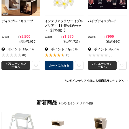
ディスプレイキューブ
インテリアフラワー（プル
パイプディスプレイ
メリア）【お得な3色セッ
ト（計15個）】
¥5,500
¥1,570
¥900
BG卸価
BG卸価
BG卸価
(税込¥6,050)
(税込¥1,727)
(税込¥990)
ポイント
ポイント
ポイント
: 55pt
(1%)
: 15pt
(1%)
: 9pt
(1%)
(0)
(8)
(0)
バリエーション
バリエーション
カートに入れる
一覧へ
一覧へ
その他インテリア小物の人気商品ランキングへ
新着商品
(その他インテリア小物)