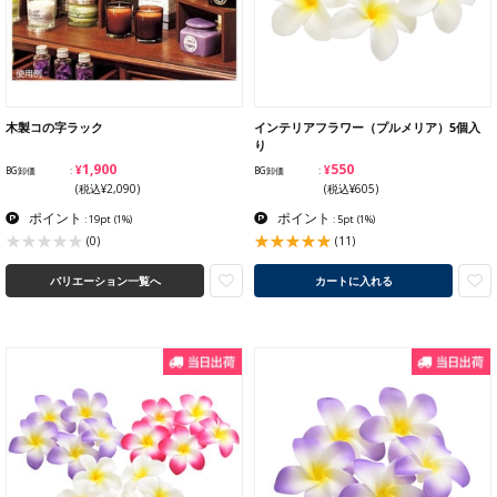
木製コの字ラック
インテリアフラワー（プルメリア）5個入
り
¥1,900
¥550
BG卸価
BG卸価
(税込¥2,090)
(税込¥605)
ポイント
ポイント
: 19pt
(1%)
: 5pt
(1%)
(11)
(0)
バリエーション一覧へ
カートに入れる