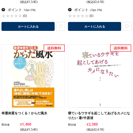
(税込¥1,540)
(税込¥2,618)
ポイント
ポイント
: 14pt
(1%)
: 23pt
(1%)
(0)
(0)
カートに入れる
カートに入れる
幸運体質をつくる！からだ風水
寝ているウサギを起こしてあげるカメにな
りたい 著/中原渚
¥1,400
¥2,380
BG卸価
BG卸価
(税込¥1,540)
(税込¥2,618)