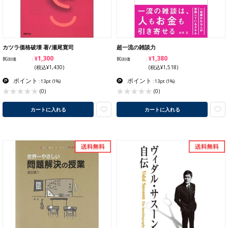
カツラ価格破壊 著/瀬尾寛司
超一流の雑談力
¥1,300
¥1,380
BG卸価
BG卸価
(税込¥1,430)
(税込¥1,518)
ポイント
ポイント
: 13pt
(1%)
: 13pt
(1%)
(0)
(0)
カートに入れる
カートに入れる