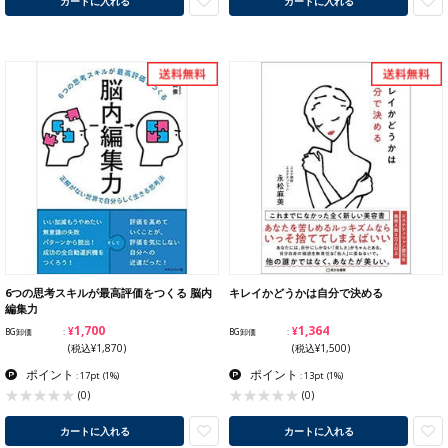
カートに入れる
カートに入れる
6つの思考スキルが最高評価をつくる 脳内
キレイかどうかは自分で決める
編集力
¥1,700
¥1,364
BG卸価
BG卸価
(税込¥1,870)
(税込¥1,500)
ポイント
ポイント
: 17pt
(1%)
: 13pt
(1%)
(0)
(0)
カートに入れる
カートに入れる