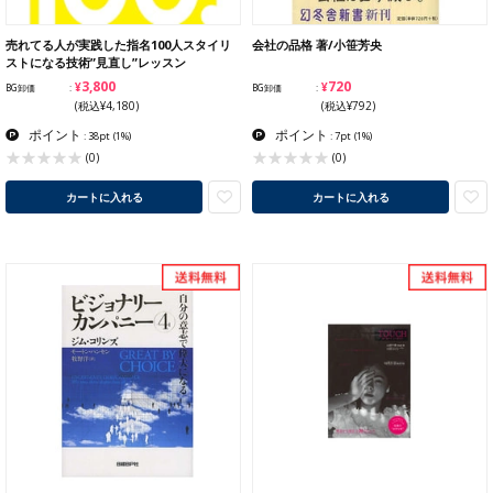
売れてる人が実践した指名100人スタイリ
会社の品格 著/小笹芳央
ストになる技術”見直し”レッスン
¥3,800
¥720
BG卸価
BG卸価
(税込¥4,180)
(税込¥792)
ポイント
ポイント
: 38pt
(1%)
: 7pt
(1%)
(0)
(0)
カートに入れる
カートに入れる