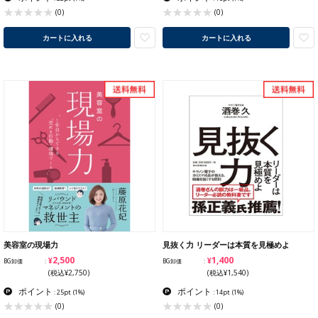
(0)
(0)
カートに入れる
カートに入れる
美容室の現場力
見抜く力 リーダーは本質を見極めよ
¥2,500
¥1,400
BG卸価
BG卸価
(税込¥2,750)
(税込¥1,540)
ポイント
ポイント
: 25pt
(1%)
: 14pt
(1%)
(0)
(0)