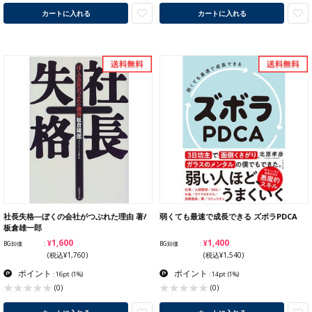
カートに入れる
カートに入れる
社長失格―ぼくの会社がつぶれた理由 著/
弱くても最速で成長できる ズボラPDCA
板倉雄一郎
¥1,600
¥1,400
BG卸価
BG卸価
(税込¥1,760)
(税込¥1,540)
ポイント
ポイント
: 16pt
(1%)
: 14pt
(1%)
(0)
(0)