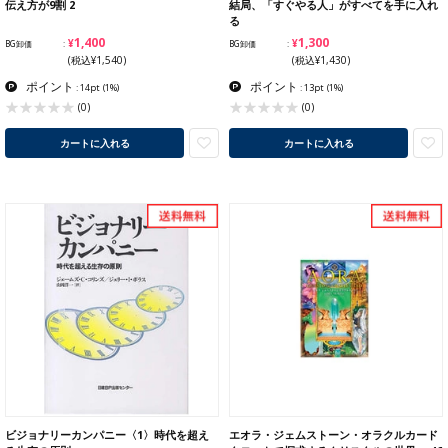
伝え方が9割 2
結局、「すぐやる人」がすべてを手に入れ
る
¥1,400
¥1,300
BG卸価
BG卸価
(税込¥1,540)
(税込¥1,430)
ポイント
ポイント
: 14pt
(1%)
: 13pt
(1%)
(0)
(0)
カートに入れる
カートに入れる
ビジョナリーカンパニー〈1〉時代を超え
エオラ・ジェムストーン・オラクルカード