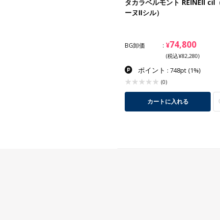
-718 NEO電動ネイルチェアDX
タカラベルモント REINEⅡ cil
ーヌⅡシル）
カー価格
¥139,000
65,000
74,800
¥
¥
卸価
BG卸価
(税込¥71,500)
(税込¥82,280)
ポイント
ポイント
: 650pt
(1%)
: 748pt
(1%)
(0)
(0)
カートに入れる
カートに入れる