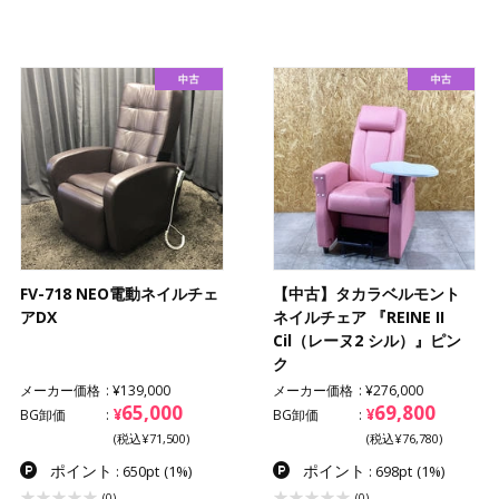
FV-718 NEO電動ネイルチェ
【中古】タカラベルモント
アDX
ネイルチェア 『REINE II
Cil（レーヌ2 シル）』ピン
ク
メーカー価格
¥139,000
メーカー価格
¥276,000
65,000
69,800
¥
¥
BG卸価
BG卸価
(税込¥71,500)
(税込¥76,780)
ポイント
ポイント
: 650pt
(1%)
: 698pt
(1%)
(0)
(0)