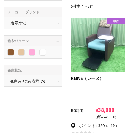
5件中 1～5件
メーカー・ブランド
表示する
色やパターン
在庫状況
REINE（レーヌ）
在庫ありのみ表示
(5)
38,000
¥
BG卸価
(税込¥41,800)
ポイント
: 380pt
(1%)
(0)