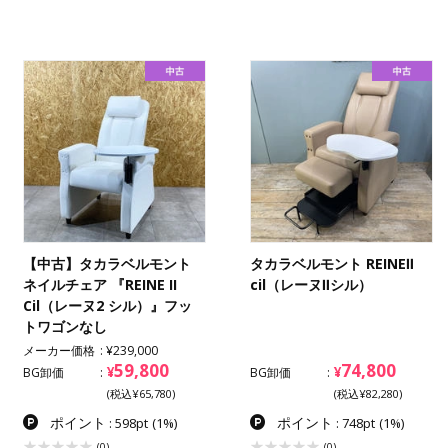
【中古】タカラベルモント
タカラベルモント REINEⅡ
ネイルチェア 『REINE II
cil（レーヌⅡシル）
Cil（レーヌ2 シル）』フッ
トワゴンなし
メーカー価格
¥239,000
59,800
74,800
¥
¥
BG卸価
BG卸価
(税込¥65,780)
(税込¥82,280)
ポイント
ポイント
: 598pt
(1%)
: 748pt
(1%)
(0)
(0)