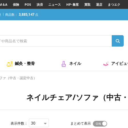
M＆A
保険
POS
決済
ニュース
HP･集客
買取
退店
まつエク
3,885,147
座
商品数：
点
古）
鍼灸・整骨
ネイル
アイビュ
ファ（中古・認定中古）
ネイルチェア/ソファ（中古
30
表示件数：
まとめて表示