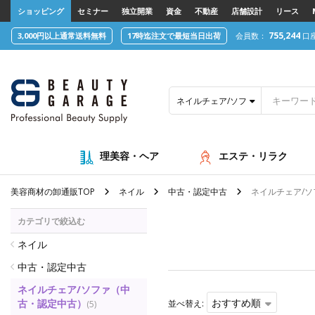
text.skipToContent
text.skipToNavigation
ショッピング
セミナー
独立開業
資金
不動産
店舗設計
リース
755,244
3,000円以上通常送料無料
17時迄注文で最短当日出荷
会員数：
口
ネイルチェア/ソファ（中古・認定中
理美容・ヘア
エステ・リラク
美容商材の卸通販TOP
ネイル
中古・認定中古
ネイルチェア/ソ
カテゴリで絞込む
ネイル
中古・認定中古
ネイルチェア/ソファ（中
おすすめ順
古・認定中古）
並べ替え:
(5)