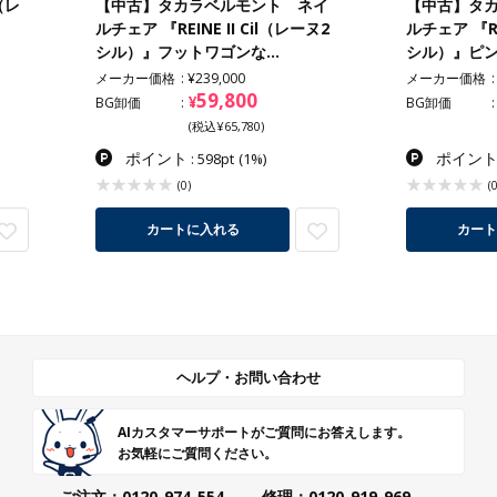
（レ
【中古】タカラベルモント ネイ
【中古】タ
ルチェア 『REINE II Cil（レーヌ2
ルチェア 『RE
シル）』フットワゴンな…
シル）』ピ
メーカー価格
¥239,000
メーカー価格
59,800
¥
BG卸価
BG卸価
(税込¥65,780)
ポイント
ポイン
: 598pt
(1%)
(0)
(0
カートに入れる
カート
ヘルプ・お問い合わせ
AIカスタマーサポートがご質問にお答えします。
お気軽にご質問ください。
ご注文：0120-974-554
修理：0120-919-969