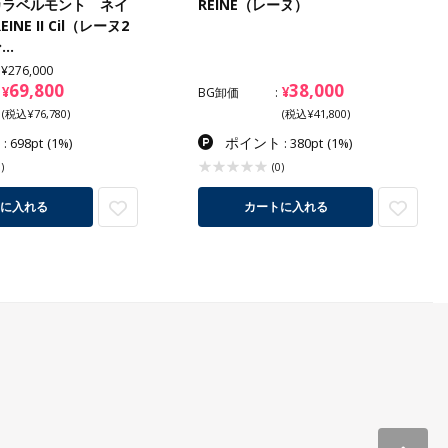
カラベルモント ネイ
REINE（レーヌ）
INE II Cil（レーヌ2
ン…
¥276,000
69,800
38,000
¥
¥
BG卸価
(税込¥76,780)
(税込¥41,800)
ト
ポイント
: 698pt
(1%)
: 380pt
(1%)
)
(0)
に入れる
カートに入れる