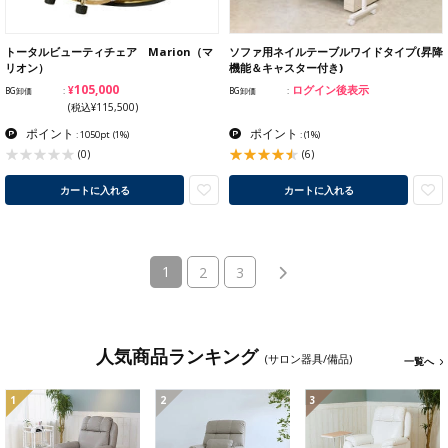
トータルビューティチェア Marion（マ
ソファ用ネイルテーブルワイドタイプ(昇降
リオン）
機能＆キャスター付き)
¥105,000
ログイン後表示
BG卸価
BG卸価
(税込¥115,500)
ポイント
ポイント
: 1050pt
(1%)
:
(1%)
(6)
(0)
カートに入れる
カートに入れる
(current)
1
2
3
人気商品ランキング
(サロン器具/備品)
一覧へ
1
2
3