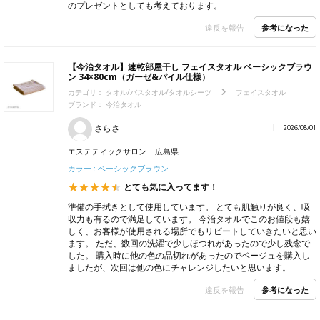
のプレゼントとしても考えております。
参考になった
違反を報告
【今治タオル】速乾部屋干し フェイスタオル ベーシックブラウ
ン 34×80cm（ガーゼ&パイル仕様）
カテゴリ：
タオル/バスタオル/タオルシーツ
フェイスタオル
ブランド：
今治タオル
さらさ
2026/08/01
エステティックサロン
広島県
カラー : ベーシックブラウン
とても気に入ってます！
準備の手拭きとして使用しています。 とても肌触りが良く、吸
収力も有るので満足しています。 今治タオルでこのお値段も嬉
しく、お客様が使用される場所でもリピートしていきたいと思い
ます。 ただ、数回の洗濯で少しほつれがあったので少し残念で
した。 購入時に他の色の品切れがあったのでベージュを購入し
ましたが、次回は他の色にチャレンジしたいと思います。
参考になった
違反を報告