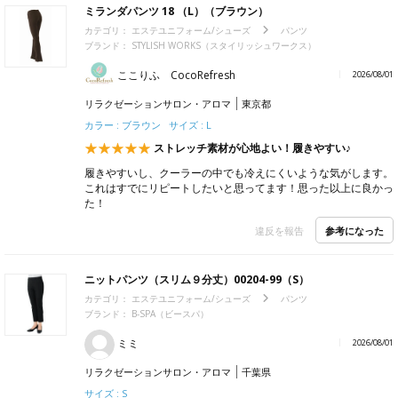
ミランダパンツ 18 （L）（ブラウン）
カテゴリ：
エステユニフォーム/シューズ
パンツ
ブランド：
STYLISH WORKS（スタイリッシュワークス）
ここりふ CocoRefresh
2026/08/01
リラクゼーションサロン・アロマ
東京都
カラー : ブラウン サイズ : L
ストレッチ素材が心地よい！履きやすい♪
履きやすいし、クーラーの中でも冷えにくいような気がします。
これはすでにリピートしたいと思ってます！思った以上に良かっ
た！
参考になった
違反を報告
ニットパンツ（スリム９分丈）00204-99（S）
カテゴリ：
エステユニフォーム/シューズ
パンツ
ブランド：
B-SPA（ビースパ）
ミミ
2026/08/01
リラクゼーションサロン・アロマ
千葉県
サイズ : S