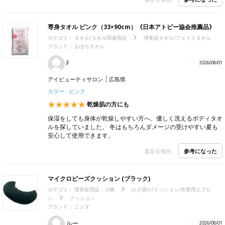
専身タオル ピンク（33×90cm）《日本アトピー協会推薦品》
カテゴリ：
タオル/タオル関連用品
理美容タオル/フェイスタオル
ブランド：
おぼろタオル
F
2026/08/01
アイビューティサロン
広島県
カラー : ピンク
乾燥肌の方にも
保湿をしても身体が乾燥しやすい方へ、優しく洗えるボディタオ
ルを探していました。 冬はもちろんダメージの受けやすい夏も
安心して使用できます。
参考になった
違反を報告
マイクロビーズクッション (ブラック)
カテゴリ：
理美容用品・小物
ひざ掛け/クッション/作業用エプロ
ン
クッション
ブランド：
ニシダ
ルー
2026/08/01