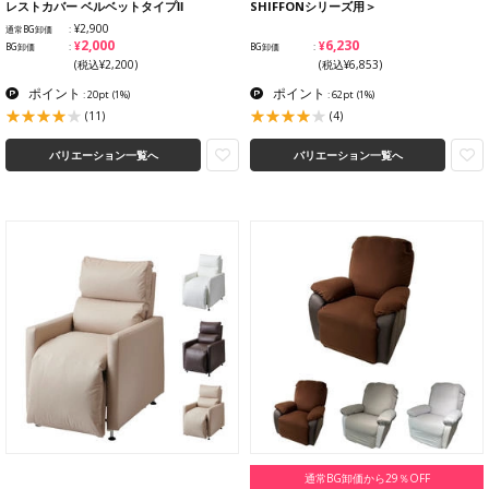
レストカバー ベルベットタイプⅡ
SHIFFONシリーズ用＞
¥2,900
通常BG卸価
¥2,000
¥6,230
BG卸価
BG卸価
(税込¥2,200)
(税込¥6,853)
ポイント
ポイント
: 20pt
(1%)
: 62pt
(1%)
(11)
(4)
バリエーション一覧へ
バリエーション一覧へ
通常BG卸価から29％OFF