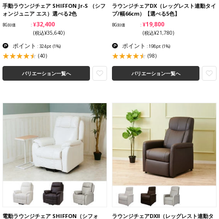
手動ラウンジチェア SHIFFON Jr-S （シフ
ラウンジチェアDX（レッグレスト連動タイ
ォンジュニア エス）選べる2色
プ/幅66cm）【選べる5色】
¥32,400
¥19,800
BG卸価
BG卸価
(税込¥35,640)
(税込¥21,780)
ポイント
ポイント
: 324pt
(1%)
: 198pt
(1%)
(40)
(98)
バリエーション一覧へ
バリエーション一覧へ
電動ラウンジチェア SHIFFON（シフォ
ラウンジチェアDXⅡ（レッグレスト連動タ