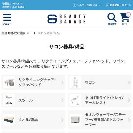
text.skipToContent
text.skipToNavigation
会員数：
755,374
ヘルプ・お問い合わせ
新規登録・ログイン
商品数：
3,918,066
0
商品検索
カート
メニュー
美容商材の卸通販TOP
サロン器具/備品
サロン器具/備品
サロン器具/備品です。
リクライニングチェア・ソファ/ベッド
、
ワゴン
、
スツール
などを各種取り揃えています。
リクライニングチェア・
ワゴン
ソファ/ベッド
まつげ用ライト/トレイ/
スツール
アームレスト
タオルウォーマー/スチー
タオル/備品
マー/消毒器/ボトルウォ
ーマー