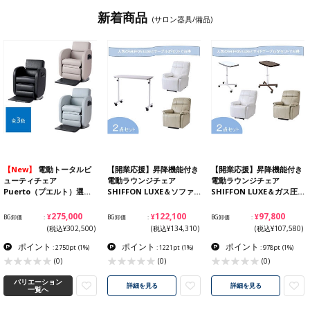
新着商品
(サロン器具/備品)
【New】
電動トータルビ
【開業応援】昇降機能付き
【開業応援】昇降機能付き
ューティチェア
電動ラウンジチェア
電動ラウンジチェア
Puerto（プエルト）選…
SHIFFON LUXE＆ソファ…
SHIFFON LUXE＆ガス圧…
¥275,000
¥122,100
¥97,800
BG卸価
BG卸価
BG卸価
(税込¥302,500)
(税込¥134,310)
(税込¥107,580)
ポイント
ポイント
ポイント
: 2750pt
(1%)
: 1221pt
(1%)
: 978pt
(1%)
(0)
(0)
(0)
バリエーション
詳細を見る
詳細を見る
一覧へ