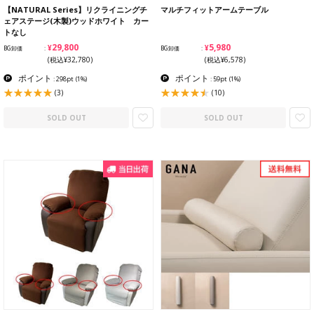
【NATURAL Series】リクライニングチ
マルチフィットアームテーブル
ェアステージ(木製)ウッドホワイト カー
トなし
¥29,800
¥5,980
BG卸価
BG卸価
(税込¥32,780)
(税込¥6,578)
ポイント
ポイント
: 298pt
(1%)
: 59pt
(1%)
(3)
(10)
SOLD OUT
SOLD OUT