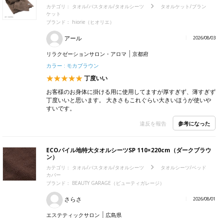
カテゴリ：
タオル/バスタオル/タオルシーツ
タオルケット/ブラン
ケット
ブランド：
hiorie（ヒオリエ）
アール
2026/08/03
リラクゼーションサロン・アロマ
京都府
カラー : モカブラウン
丁度いい
お客様のお身体に掛ける用に使用してますが厚すぎず、薄すぎず
丁度いいと思います。 大きさもこれぐらい大きいほうが使いや
すいです。
参考になった
違反を報告
ECOパイル地特大タオルシーツSP 110×220cm（ダークブラウ
ン）
カテゴリ：
タオル/バスタオル/タオルシーツ
タオルシーツ/ベッド
カバー
ブランド：
BEAUTY GARAGE（ビューティガレージ）
さらさ
2026/08/01
エステティックサロン
広島県