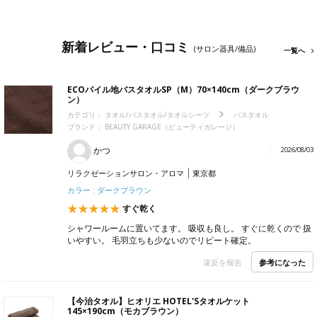
新着レビュー・口コミ
(サロン器具/備品)
一覧へ
ECOパイル地バスタオルSP（M）70×140cm（ダークブラウ
ン）
カテゴリ：
タオル/バスタオル/タオルシーツ
バスタオル
ブランド：
BEAUTY GARAGE（ビューティガレージ）
かつ
2026/08/03
リラクゼーションサロン・アロマ
東京都
カラー : ダークブラウン
すぐ乾く
シャワールームに置いてます。 吸収も良し。 すぐに乾くので 扱
いやすい。 毛羽立ちも少ないのでリピート確定。
参考になった
違反を報告
【今治タオル】ヒオリエ HOTEL'Sタオルケット
145×190cm（モカブラウン）