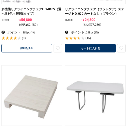
多機能リクライニングチェアHD-016S（選
リクライニングチェア（フットケア）ステ
べる3色＋脚部8タイプ）
ージ HD-020 カートなし（ブラウン）
¥56,800
¥24,800
BG卸価
BG卸価
(税込¥62,480)
(税込¥27,280)
ポイント
ポイント
: 568pt
(1%)
: 248pt
(1%)
(8)
(16)
カートに入れる
詳細を見る