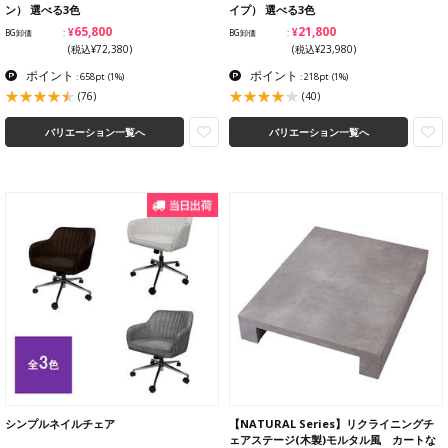
ン） 選べる3色
イプ） 選べる3色
¥65,800
¥21,800
BG卸価
BG卸価
(税込¥72,380)
(税込¥23,980)
ポイント
ポイント
: 658pt
(1%)
: 218pt
(1%)
(76)
(40)
バリエーション一覧へ
バリエーション一覧へ
シンプルネイルチェア
【NATURAL Series】リクライニングチ
ェアステージ(木製)モルタル風 カートな