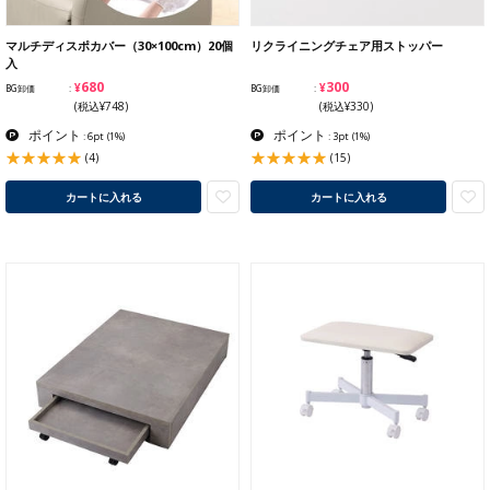
マルチディスポカバー（30×100cm）20個
リクライニングチェア用ストッパー
入
¥680
¥300
BG卸価
BG卸価
(税込¥748)
(税込¥330)
ポイント
ポイント
: 6pt
(1%)
: 3pt
(1%)
(4)
(15)
カートに入れる
カートに入れる