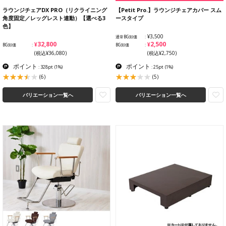
ラウンジチェアDX PRO（リクライニング
【Petit Pro.】ラウンジチェアカバー スム
角度固定／レッグレスト連動）【選べる3
ースタイプ
色】
¥3,500
通常BG卸価
¥32,800
¥2,500
BG卸価
BG卸価
(税込¥36,080)
(税込¥2,750)
ポイント
ポイント
: 328pt
(1%)
: 25pt
(1%)
(6)
(5)
バリエーション一覧へ
バリエーション一覧へ