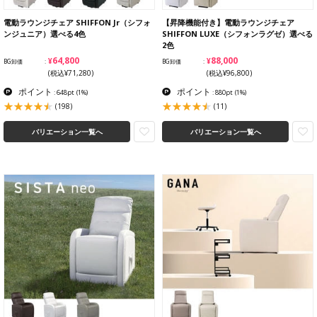
電動ラウンジチェア SHIFFON Jr（シフォ
【昇降機能付き】電動ラウンジチェア
ンジュニア）選べる4色
SHIFFON LUXE（シフォンラグゼ）選べる
2色
¥64,800
¥88,000
BG卸価
BG卸価
(税込¥71,280)
(税込¥96,800)
ポイント
ポイント
: 648pt
(1%)
: 880pt
(1%)
(198)
(11)
バリエーション一覧へ
バリエーション一覧へ