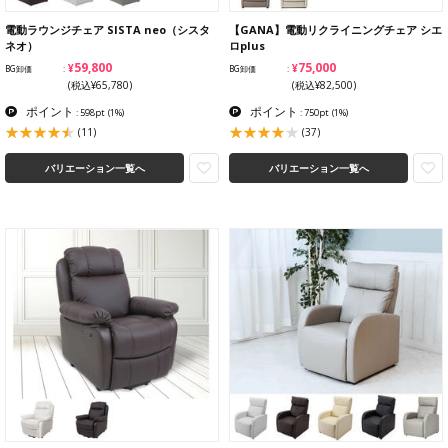
電動ラウンジチェア SISTA neo（シスタ
【GANA】電動リクライニングチェア シエ
ネオ）
ロplus
¥59,800
¥75,000
BG卸価
BG卸価
(税込¥65,780)
(税込¥82,500)
ポイント
ポイント
: 598pt
(1%)
: 750pt
(1%)
(11)
(37)
バリエーション一覧へ
バリエーション一覧へ