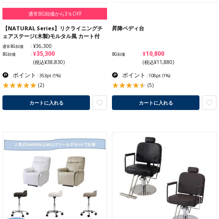
通常BG卸価から3％OFF
【NATURAL Series】リクライニングチ
昇降ペディ台
ェアステージ(木製)モルタル風 カート付
¥36,300
通常BG卸価
¥35,300
¥10,800
BG卸価
BG卸価
(税込¥38,830)
(税込¥11,880)
ポイント
ポイント
: 353pt
(1%)
: 108pt
(1%)
(2)
(5)
カートに入れる
カートに入れる