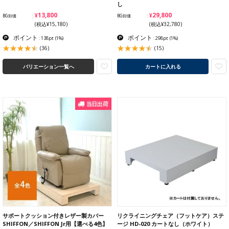
し
¥13,800
¥29,800
BG卸価
BG卸価
(税込¥15,180)
(税込¥32,780)
ポイント
ポイント
: 138pt
(1%)
: 298pt
(1%)
(36)
(15)
バリエーション一覧へ
カートに入れる
サポートクッション付きレザー製カバー
リクライニングチェア（フットケア）ステ
SHIFFON／SHIFFON Jr用【選べる4色】
ージ HD-020 カートなし（ホワイト）