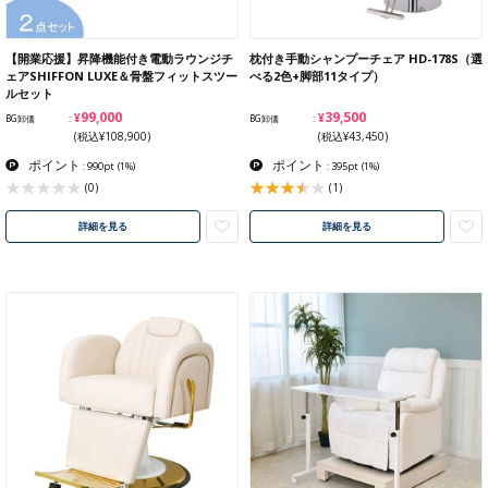
【開業応援】昇降機能付き電動ラウンジチ
枕付き手動シャンプーチェア HD-178S（選
ェアSHIFFON LUXE＆骨盤フィットスツー
べる2色+脚部11タイプ）
ルセット
¥99,000
¥39,500
BG卸価
BG卸価
(税込¥108,900)
(税込¥43,450)
ポイント
ポイント
: 990pt
(1%)
: 395pt
(1%)
(1)
(0)
詳細を見る
詳細を見る