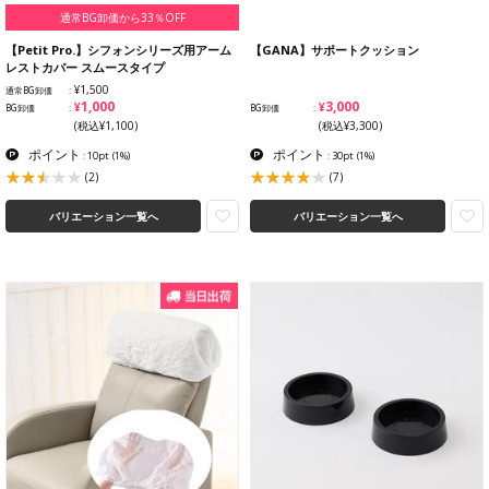
通常BG卸価から33％OFF
【Petit Pro.】シフォンシリーズ用アーム
【GANA】サポートクッション
レストカバー スムースタイプ
¥1,500
通常BG卸価
¥1,000
¥3,000
BG卸価
BG卸価
(税込¥1,100)
(税込¥3,300)
ポイント
ポイント
: 10pt
(1%)
: 30pt
(1%)
(2)
(7)
バリエーション一覧へ
バリエーション一覧へ