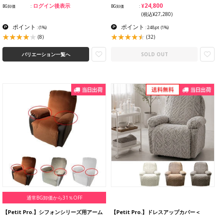
¥24,800
ログイン後表示
BG卸価
BG卸価
(税込¥27,280)
ポイント
ポイント
:
(1%)
: 248pt
(1%)
(8)
(32)
バリエーション一覧へ
SOLD OUT
通常BG卸価から31％OFF
【Petit Pro.】シフォンシリーズ用アーム
【Petit Pro.】ドレスアップカバー＜