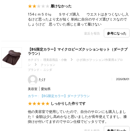
履けなかった
154ｃｍ５０㎏ Ｓサイズ購入 ウエストはきつくないし入
るけど思ったより丈が短く 単純に自分のサイズ選びミスなので
しょうけど 思っていた感じと違って履けない
参考になった
違反を報告
【BG限定カラー】マイクロビーズクッションセット（ダークブ
ラウン）
カテゴリ：
理美容用品・小物
ひざ掛け/クッション/作業用エプロ
ン
クッション
ブランド：
ニシダ
たけ
2026/08/01
美容室
愛知県
カラー : 【BG限定カラー】ダークブラウン
しっかりした作りです
他の美容室で使用していたので、自分のサロンにも購入しまし
た！ 金額は少し高めかなと思いましたが長年使えてますし、膝
掛けが付いてますのでサロン仕様でピッタリです。
参考になった
違反を報告