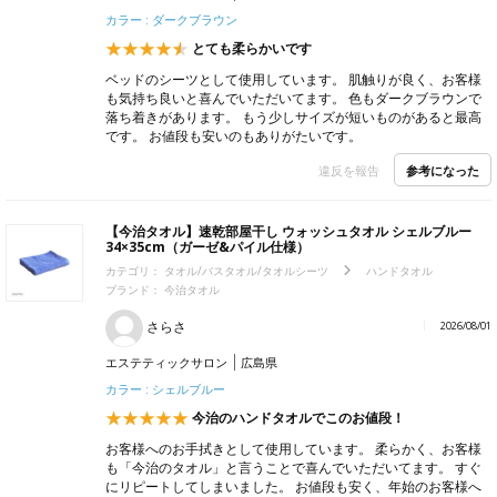
カラー : ダークブラウン
とても柔らかいです
ベッドのシーツとして使用しています。 肌触りが良く、お客様
も気持ち良いと喜んでいただいてます。 色もダークブラウンで
落ち着きがあります。 もう少しサイズが短いものがあると最高
です。 お値段も安いのもありがたいです。
参考になった
違反を報告
【今治タオル】速乾部屋干し ウォッシュタオル シェルブルー
34×35cm（ガーゼ&パイル仕様）
カテゴリ：
タオル/バスタオル/タオルシーツ
ハンドタオル
ブランド：
今治タオル
さらさ
2026/08/01
エステティックサロン
広島県
カラー : シェルブルー
今治のハンドタオルでこのお値段！
お客様へのお手拭きとして使用しています。 柔らかく、お客様
も「今治のタオル」と言うことで喜んでいただいてます。 すぐ
にリピートしてしまいました。 お値段も安く、年始のお客様へ