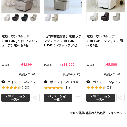
電動ラウンジチェア
【昇降機能付き】電動ラウ
電動ラウンジチェア
SHIFFON Jr（シフォンジ
ンジチェア SHIFFON
SHIFFON（シフォン） 選
ュニア）選べる4色
LUXE（シフォンラグゼ…
べる3色
¥64,800
¥88,000
¥65,800
BG卸価
BG卸価
BG卸価
(税込¥71,280)
(税込¥96,800)
(税込¥72,380)
ポイント
ポイント
ポイント
: 648pt
(1%)
: 880pt
(1%)
: 658pt
(1%)
(198)
(11)
(76)
バリエーション
バリエーション
バリエーション
一覧へ
一覧へ
一覧へ
サロン器具/備品の人気商品ランキングへ