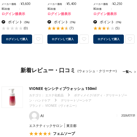
¥3,600
¥5,400
¥2,250
メーカー価格
メーカー価格
メーカー価格
BG卸価
BG卸価
BG卸価
ログイン後表示
ログイン後表示
ログイン後表示
ポイント
ポイント
ポイント
:
(5%)
:
(1%)
:
(1%)
(0)
(7)
(5)
ログインして購入
ログインして購入
ログインして購入
新着レビュー・口コミ
(ウォッシュ・クリーナー)
一覧へ
VIONEE センシティブウォッシュ 150ml
カテゴリ：
エステ化粧品
ボディメイク/ボディ・デリケートゾー
ン・ハンドケア
デリケートゾーンケア
ブランド：
VIONEE（ヴィオニー）
AI
2026/07/31
エステティックサロン
東京都
フェムソープ