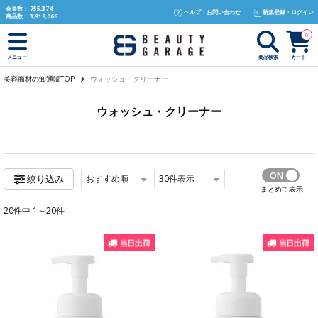
text.skipToContent
text.skipToNavigation
会員数：
755,374
ヘルプ・お問い合わせ
新規登録・ログイン
商品数：
3,918,066
0
商品検索
カート
メニュー
美容商材の卸通販TOP
ウォッシュ・クリーナー
ウォッシュ・クリーナー
おすすめ順
30
件表示
絞り込み
まとめて表示
20件中 1～20件