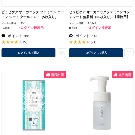
ピュビケア オーガニック フェミニン コッ
ピュビケア オーガニックフェミニンコット
トン シート クールミント（5枚入り）
ンシート 無香料（50枚入り）【業務用】
¥550
¥3,600
メーカー価格
メーカー価格
ログイン後表示
ログイン後表示
BG卸価
BG卸価
ポイント
ポイント
:
(1%)
:
(1%)
(9)
(7)
ログインして購入
ログインして購入