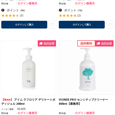
ログイン後表示
ログイン後表示
BG卸価
BG卸価
ポイント
ポイント
:
(4%)
:
(1%)
(3)
(2)
ログインして購入
ログインして購入
【New】
アイム ラフロリア デリケートボ
VIONEE.PRO センシティブクリーナー
ディジェル 200ml
800ml【業務用】
¥3,600
メーカー価格
ログイン後表示
ログイン後表示
BG卸価
BG卸価