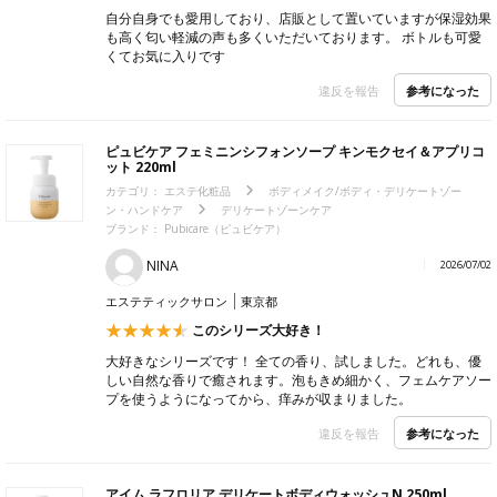
自分自身でも愛用しており、店販として置いていますが保湿効果
も高く匂い軽減の声も多くいただいております。 ボトルも可愛
くてお気に入りです
参考になった
違反を報告
ピュビケア フェミニンシフォンソープ キンモクセイ＆アプリコ
ット 220ml
カテゴリ：
エステ化粧品
ボディメイク/ボディ・デリケートゾー
ン・ハンドケア
デリケートゾーンケア
ブランド：
Pubicare（ピュビケア）
NINA
2026/07/02
エステティックサロン
東京都
このシリーズ大好き！
大好きなシリーズです！ 全ての香り、試しました。どれも、優
しい自然な香りで癒されます。泡もきめ細かく、フェムケアソー
プを使うようになってから、痒みが収まりました。
参考になった
違反を報告
アイム ラフロリア デリケートボディウォッシュN 250ml