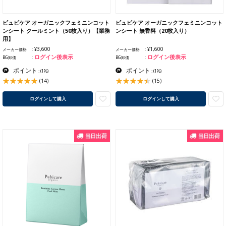
ピュビケア オーガニックフェミニンコット
ピュビケア オーガニックフェミニンコット
ンシート クールミント（50枚入り）【業務
ンシート 無香料（20枚入り）
用】
¥3,600
¥1,600
メーカー価格
メーカー価格
ログイン後表示
ログイン後表示
BG卸価
BG卸価
ポイント
ポイント
:
(1%)
:
(1%)
(14)
(15)
ログインして購入
ログインして購入