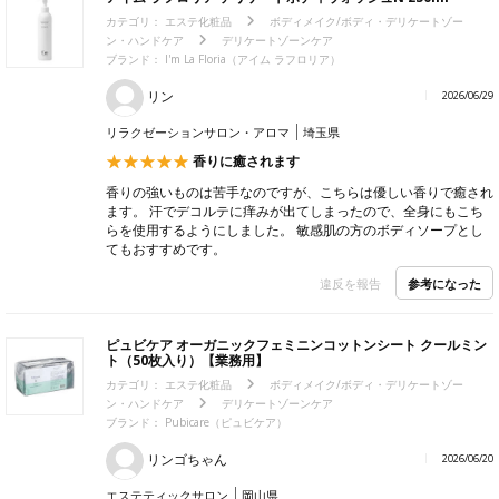
カテゴリ：
エステ化粧品
ボディメイク/ボディ・デリケートゾー
ン・ハンドケア
デリケートゾーンケア
ブランド：
I'm La Floria（アイム ラフロリア）
リン
2026/06/29
リラクゼーションサロン・アロマ
埼玉県
香りに癒されます
香りの強いものは苦手なのですが、こちらは優しい香りで癒され
ます。 汗でデコルテに痒みが出てしまったので、全身にもこち
らを使用するようにしました。 敏感肌の方のボディソープとし
てもおすすめです。
参考になった
違反を報告
ピュビケア オーガニックフェミニンコットンシート クールミン
ト（50枚入り）【業務用】
カテゴリ：
エステ化粧品
ボディメイク/ボディ・デリケートゾー
ン・ハンドケア
デリケートゾーンケア
ブランド：
Pubicare（ピュビケア）
リンゴちゃん
2026/06/20
エステティックサロン
岡山県