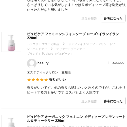
さっぱりしている気がします！やはりボディソープ等は刺激が強
かったんだなと思いました
参考になった
違反を報告
ピュビケア フェミニンシフォンソープ ローズ×イランイラン
220ml
カテゴリ：
エステ化粧品
ボディメイク/ボディ・デリケートゾー
ン・ハンドケア
デリケートゾーンケア
ブランド：
Pubicare（ピュビケア）
beauty
2026/05/01
エステティックサロン
愛知県
香りがいい
香りがいいです。他の香りも試したいと思うのですが、これをリ
ピートする方も多いです コスパもよく人気です
参考になった
違反を報告
ピュビケア オーガニック フェミニン メディソープ レモンマート
ル＆ティーツリー 220ml
カテゴリ：
エステ化粧品
ボディメイク/ボディ・デリケートゾー