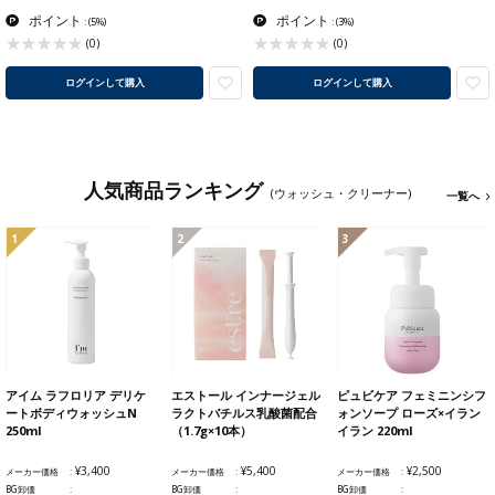
ポイント
ポイント
:
(5%)
:
(3%)
(0)
(0)
ログインして購入
ログインして購入
人気商品ランキング
(ウォッシュ・クリーナー)
一覧へ
1
2
3
アイム ラフロリア デリケ
エストール インナージェル
ピュビケア フェミニンシフ
ートボディウォッシュN
ラクトバチルス乳酸菌配合
ォンソープ ローズ×イラン
250ml
（1.7g×10本）
イラン 220ml
¥3,400
¥5,400
¥2,500
メーカー価格
メーカー価格
メーカー価格
BG卸価
BG卸価
BG卸価