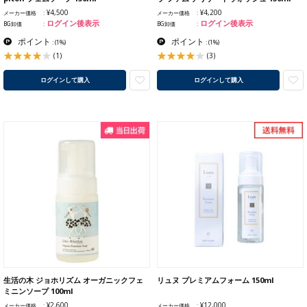
¥4,500
¥4,200
メーカー価格
メーカー価格
ログイン後表示
ログイン後表示
BG卸価
BG卸価
ポイント
ポイント
:
(1%)
:
(1%)
(1)
(3)
ログインして購入
ログインして購入
生活の木 ジョホリズム オーガニックフェ
リュヌ プレミアムフォーム 150ml
ミニンソープ 100ml
¥2,600
¥12,000
メーカー価格
メーカー価格