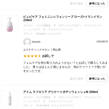
参考になった
違反を報告
ピュビケア フェミニンシフォンソープ ローズ×イランイラン
220ml
カテゴリ：
エステ化粧品
ボディメイク/ボディ・デリケートゾー
ン・ハンドケア
デリケートゾーンケア
ブランド：
Pubicare（ピュビケア）
moon
2026/06/18
エステティックサロン
岡山県
お試しで
フェムケアを何か取り入れようかない？とお試しで購入してみま
した。 香りはほとんど感じませんが、泡がクリーミーで使いや
すかったです。
参考になった
違反を報告
アイム ラフロリア デリケートボディウォッシュN 250ml
カテゴリ：
エステ化粧品
ボディメイク/ボディ・デリケートゾー
ン・ハンドケア
デリケートゾーンケア
ブランド：
I'm La Floria（アイム ラフロリア）