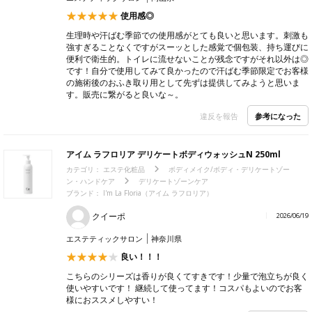
使用感◎
生理時や汗ばむ季節での使用感がとても良いと思います。刺激も
強すぎることなくですがスーッとした感覚で個包装、持ち運びに
便利で衛生的。トイレに流せないことが残念ですがそれ以外は◎
です！自分で使用してみて良かったので汗ばむ季節限定でお客様
の施術後のおふき取り用として先ずは提供してみようと思いま
す。販売に繋がると良いな～。
参考になった
違反を報告
アイム ラフロリア デリケートボディウォッシュN 250ml
カテゴリ：
エステ化粧品
ボディメイク/ボディ・デリケートゾー
ン・ハンドケア
デリケートゾーンケア
ブランド：
I'm La Floria（アイム ラフロリア）
クイーポ
2026/06/19
エステティックサロン
神奈川県
良い！！！
こちらのシリーズは香りが良くてすきです！少量で泡立ちが良く
使いやすいです！ 継続して使ってます！コスパもよいのでお客
様におススメしやすい！