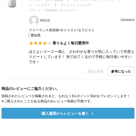
ン・ハンドケア
デリケートゾーンケア
ブランド：
Pubicare（ピュビケア）
moco
2026/04/25
フリーランス美容師/ネイリスト/セラピスト
愛知県
香りもよく毎日愛用中
ほどよいスースー感と、さわやかな香りが気に入っていて何度も
リピートしています！ 泡で出てくるので手軽に毎日使いやすい
です！
参考になった
違反を報告
商品のレビューにご協力ください。
投稿されたレビューが掲載されると、もれなくBGポイント50ptをプレゼントします！
※ご購入されたことがある商品のみレビュー投稿が可能です。
購入履歴からレビューを書く