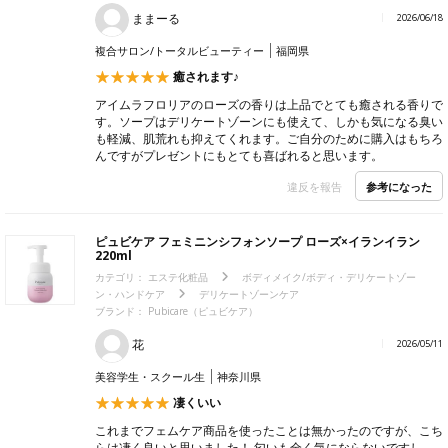
ままーる
2026/06/18
複合サロン/トータルビューティー
福岡県
癒されます♪
アイムラフロリアのローズの香りは上品でとても癒される香りで
す。ソープはデリケートゾーンにも使えて、しかも気になる臭い
も軽減、肌荒れも抑えてくれます。ご自分のために購入はもちろ
んですがプレゼントにもとても喜ばれると思います。
参考になった
違反を報告
ピュビケア フェミニンシフォンソープ ローズ×イランイラン
220ml
カテゴリ：
エステ化粧品
ボディメイク/ボディ・デリケートゾー
ン・ハンドケア
デリケートゾーンケア
ブランド：
Pubicare（ピュビケア）
花
2026/05/11
美容学生・スクール生
神奈川県
凄くいい
これまでフェムケア商品を使ったことは無かったのですが、こち
らは凄く良いと思いました！ 匂いも全く気にならないですし、