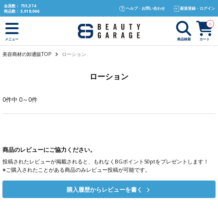
text.skipToContent
text.skipToNavigation
会員数：
755,374
ヘルプ・お問い合わせ
新規登録・ログイン
商品数：
3,918,066
0
商品検索
カート
メニュー
美容商材の卸通販TOP
ローション
ローション
0件中 0～0件
商品のレビューにご協力ください。
投稿されたレビューが掲載されると、もれなくBGポイント50ptをプレゼントします！
※ご購入されたことがある商品のみレビュー投稿が可能です。
購入履歴からレビューを書く