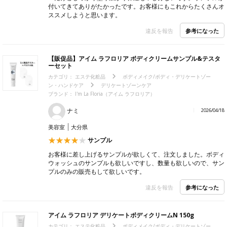
付いてきてありがたかったです。お客様にもこれからたくさんオ
ススメしようと思います。
参考になった
違反を報告
【販促品】アイム ラフロリア ボディクリームサンプル&テスタ
ーセット
カテゴリ：
エステ化粧品
ボディメイク/ボディ・デリケートゾー
ン・ハンドケア
デリケートゾーンケア
ブランド：
I'm La Floria（アイム ラフロリア）
ナミ
2026/04/18
美容室
大分県
サンプル
お客様に差し上げるサンプルが欲しくて、注文しました。ボディ
ウォッシュのサンプルも欲しいですし、数量も欲しいので、サン
プルのみの販売もして欲しいです。
参考になった
違反を報告
アイム ラフロリア デリケートボディクリームN 150g
カテゴリ：
エステ化粧品
ボディメイク/ボディ・デリケートゾー