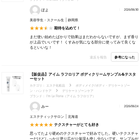
ぽよ
2026/06/30
美容学生・スクール生
静岡県
期待を込めて！
まだ使い始めたばかりで効果はまだわからないですが、まず香り
が上品でいいです！ くすみが気になる部分に使ってみて良くな
るといいな！
参考になった
違反を報告
【販促品】アイム ラフロリア ボディクリームサンプル&テスタ
ーセット
カテゴリ：
エステ化粧品
ボディメイク/ボディ・デリケートゾー
ン・ハンドケア
デリケートゾーンケア
ブランド：
I'm La Floria（アイム ラフロリア）
みー
2026/06/24
エステティックサロン
北海道
テクスチャーがとても好き
思ってたより硬めのテクスチャーで好みでした。硬いテクスチャ
ーだけどしっかり塗り広がり保湿も申し分ないです。サンプルが