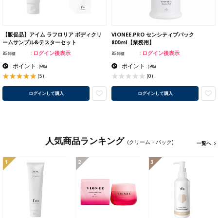
【販促品】アイム ラフロリア ボディクリ
VIONEE.PRO センシティブパック
ームサンプル&テスターセット
800ml【業務用】
ログイン後表示
ログイン後表示
BG卸価
BG卸価
ポイント
ポイント
:
(5%)
:
(3%)
(5)
(0)
ログインして購入
ログインして購入
人気商品ランキング
(クリーム・パック)
一覧へ
1
2
3