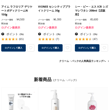
アイム ラフロリア デリケ
VIONEE センシティブブラ
シー・ビー・エス ICR シズ
ートボディクリームN
イトクリーム 30g
マレワタシ 200ml【店販
150g
用】
¥4,500
¥6,300
¥5,600
メーカー価格
メーカー価格
メーカー価格
BG卸価
BG卸価
BG卸価
ログイン後表示
ログイン後表示
ログイン後表示
ポイント
ポイント
ポイント
:
(5%)
:
(3%)
:
(5%)
(65)
(7)
(47)
ログインして購入
ログインして購入
ログインして購入
クリーム・パックの人気商品ランキングへ
新着商品
(クリーム・パック)