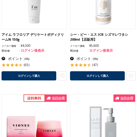
アイム ラフロリア デリケートボディクリ
シー・ビー・エス ICR シズマレワタシ
ームN 150g
200ml【店販用】
¥4,500
¥5,600
メーカー価格
メーカー価格
ログイン後表示
ログイン後表示
BG卸価
BG卸価
ポイント
ポイント
:
(5%)
:
(5%)
(65)
(47)
ログインして購入
ログインして購入