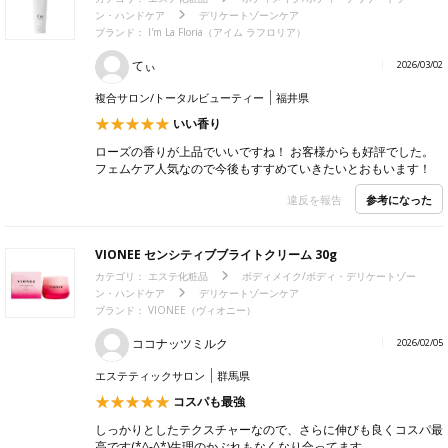
ン・ハンドケア
デリケートゾーンケア
ブランド：
I'm La Floria（アイム ラフロリア）
てぃ
2026/03/02
複合サロン/トータルビューティー
福井県
いい香り
ローズの香りが上品でいいですね！ お客様からも好評でした。
フェムケア人気なので今後もすすめていきたいとおもいます！
参考になった
違反を報告
VIONEE センシティブブライトクリーム 30g
カテゴリ：
エステ化粧品
ボディメイク/ボディ・デリケートゾー
ン・ハンドケア
デリケートゾーンケア
ブランド：
VIONEE（ヴィオニー）
ココナッツミルク
2026/02/05
エステティックサロン
群馬県
コスパも最強
しっかりとしたテクスチャーなので、さらに伸びも良くコスパ最
高です(*^-^*)生理のかぶれもなくなり合ってます