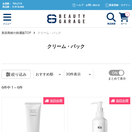
text.skipToContent
text.skipToNavigation
会員数：
755,374
ヘルプ・お問い合わせ
新規登録・ログイン
商品数：
3,918,066
0
商品検索
カート
メニュー
美容商材の卸通販TOP
クリーム・パック
クリーム・パック
おすすめ順
30
件表示
絞り込み
まとめて表示
6件中 1～6件