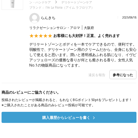
ン・ハンドケア
デリケートゾーンケア
ブランド：
I'm La Floria（アイム ラフロリア）
らんきち
2025/06/18
リラクゼーションサロン・アロマ
大阪府
お客様にも大好評！正直、よく売れます
デリケートゾーンとボディを一本でケアできるので、便利です。
弱酸性で、デリケートゾーン用のクリームだから、全身にも安心
して使えると思います。潤いと透明感あふれる肌になり、イヴピ
アッツェローズの優雅な香りが何とも癒される香り。女性人気
No.1の物販商品になってます。
参考になった
違反を報告
商品のレビューにご協力ください。
投稿されたレビューが掲載されると、もれなくBGポイント50ptをプレゼントします！
※ご購入されたことがある商品のみレビュー投稿が可能です。
購入履歴からレビューを書く