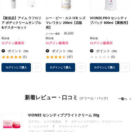
【販促品】アイム ラフロリ
シー・ビー・エス ICR シズ
VIONEE.PRO センシティ
ア ボディクリームサンプル
マレワタシ 200ml【店販
ブパック 800ml【業務用】
&テスターセット
用】
¥5,600
メーカー価格
BG卸価
BG卸価
BG卸価
ログイン後表示
ログイン後表示
ログイン後表示
ポイント
ポイント
ポイント
:
(5%)
:
(5%)
:
(3%)
(5)
(47)
(0)
ログインして購入
ログインして購入
ログインして購入
新着レビュー・口コミ
(クリーム・パック)
一覧へ
VIONEE センシティブブライトクリーム 30g
カテゴリ：
エステ化粧品
ボディメイク/ボディ・デリケートゾー
ン・ハンドケア
デリケートゾーンケア
ブランド：
VIONEE（ヴィオニー）