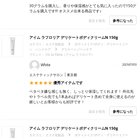
30グラムを購入し、香りや保湿感がとても気に入ったので150グ
ラムを購入です!!! オススメ出来る商品です♪
参考になった
違反を報告
アイム ラフロリア デリケートボディクリームN 150g
カテゴリ：
エステ化粧品
ボディメイク/ボディ・デリケートゾー
ン・ハンドケア
デリケートゾーンケア
ブランド：
I'm La Floria（アイム ラフロリア）
White
2025/07/03
エステティックサロン
東京都
優秀アイテムです
ベタベタ嫌な感じも無く、しっとり保湿してくれます！ 外出先
やトラベル先でも1本あればデリケート含めて全身に使えるのが
嬉しいとお客様からも好評です！
参考になった
違反を報告
アイム ラフロリア デリケートボディクリームN 150g
カテゴリ：
エステ化粧品
ボディメイク/ボディ・デリケートゾー