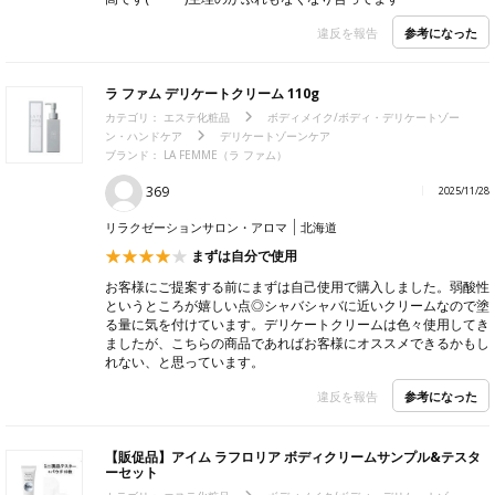
参考になった
違反を報告
ラ ファム デリケートクリーム 110g
カテゴリ：
エステ化粧品
ボディメイク/ボディ・デリケートゾー
ン・ハンドケア
デリケートゾーンケア
ブランド：
LA FEMME（ラ ファム）
369
2025/11/28
リラクゼーションサロン・アロマ
北海道
まずは自分で使用
お客様にご提案する前にまずは自己使用で購入しました。弱酸性
というところが嬉しい点◎シャバシャバに近いクリームなので塗
る量に気を付けています。デリケートクリームは色々使用してき
ましたが、こちらの商品であればお客様にオススメできるかもし
れない、と思っています。
参考になった
違反を報告
【販促品】アイム ラフロリア ボディクリームサンプル&テスタ
ーセット