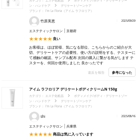
カテゴリ：
エステ化粧品
ボディメイク/ボディ・デリケートゾー
ン・ハンドケア
デリケートゾーンケア
ブランド：
I'm La Floria（アイム ラフロリア）
竹原美恵
2025/09/29
エステティックサロン
京都府
良い
お客様は、ほぼ皆様、気になる部位、こちらからのご紹介が大
切、デリケートケアの必要性、使い方の説明をする、テスターに
て感触の確認、サンプル配布 次回の購入に繋がる気がします テ
スターを、何回か使用しました 良かったです
参考になった
違反を報告
アイム ラフロリア デリケートボディクリームN 150g
カテゴリ：
エステ化粧品
ボディメイク/ボディ・デリケートゾー
ン・ハンドケア
デリケートゾーンケア
ブランド：
I'm La Floria（アイム ラフロリア）
shi
2025/08/16
エステティックサロン
兵庫県
商品は気に入っています