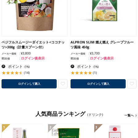
ベジフルスムージーダイエット<ココナッ
ALPRON SLIM 燃え燃え グレープフルー
ツ>300g（計量スプーン付）
ツ風味 450g
¥3,800
¥3,700
メーカー価格
メーカー価格
ログイン後表示
ログイン後表示
BG卸価
BG卸価
ポイント
ポイント
:
(1%)
:
(1%)
(14)
(1)
ログインして購入
ログインして購入
人気商品ランキング
(ドリンク)
一覧へ
1
2
3