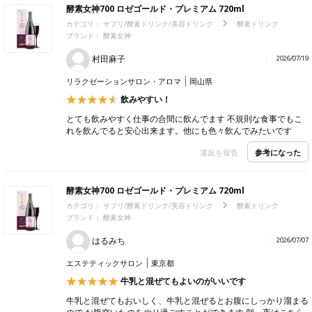
酵素女神700 ロゼゴールド・プレミアム 720ml
カテゴリ：
サプリ/酵素ドリンク/美容ドリンク
酵素ドリンク
ブランド：
酵素女神
村田麻子
2026/07/19
リラクゼーションサロン・アロマ
岡山県
飲みやすい！
とても飲みやすく仕事の合間に飲んでます 不規則な食事でもこ
れを飲んでると安心出来ます。他にも色々飲んでみたいです
参考になった
違反を報告
酵素女神700 ロゼゴールド・プレミアム 720ml
カテゴリ：
サプリ/酵素ドリンク/美容ドリンク
酵素ドリンク
ブランド：
酵素女神
はるみち
2026/07/07
エステティックサロン
東京都
牛乳と混ぜてもよいのがいいです
牛乳と混ぜてもおいしく、牛乳と混ぜるとお腹にしっかり溜まる