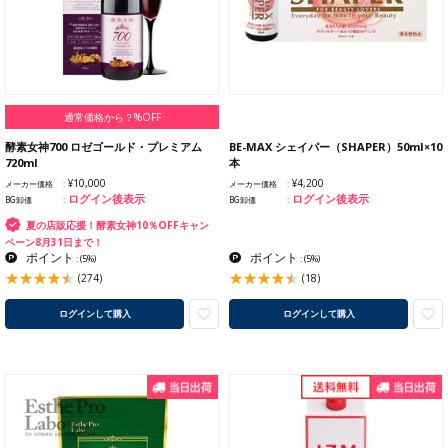
通常価格から？%OFF
酵素女神700 ロゼゴールド・プレミアム
BE-MAX シェイパー（SHAPER）50ml×10
720ml
本
¥10,000
¥4,200
メーカー価格
メーカー価格
ログイン後表示
ログイン後表示
BG卸価
BG卸価
夏の店販応援！酵素女神10％OFFキャン
ペーン8月31日まで！
ポイント
ポイント
:
(5%)
:
(5%)
(274)
(18)
ログインして購入
ログインして購入