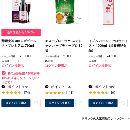
通常価格から？%OFF
酵素女神700 ロゼゴール
エステプロ・ラボ G-デト
イズム バーンアセロラテイ
ド・プレミアム 720ml
ック ハーブティープロ 30
スト 1000ml（栄養機能食
包
品）
¥10,000
¥5,000
¥4,500
メーカー価格
メーカー価格
メーカー価格
BG卸価
BG卸価
BG卸価
ログイン後表示
ログイン後表示
ログイン後表示
夏の店販応援！酵素女神
10％OFFキャンペーン8月31
日まで！
ポイント
ポイント
ポイント
:
(5%)
:
(5%)
:
(1%)
(274)
(111)
(10)
ログインして購入
ログインして購入
ログインして購入
ドリンクの人気商品ランキングへ