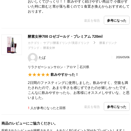
おいしくてびっくり！！ 飲みやすく続けやすい商品で 小腹がす
いた時に飲むと胃が落ち着くので１食置き換えからおすすめして
おります。
参考になった
違反を報告
酵素女神700 ロゼゴールド・プレミアム 720ml
カテゴリ：
サプリ/酵素ドリンク/美容ドリンク
酵素ドリンク
ブランド：
酵素女神
たば
2026/05/06
リラクゼーションサロン・アロマ
石川県
飲みやすかった！
2日間のファスティングに使用しました。飲みやすく、空腹も満
たされたので、あまり辛さを感じずできたのが嬉しかったです。
こんなに飲みやすかったら、お客様にオススメしやすいな、と思
いました。
参考になった
違反を報告
1
人が参考になったと回答
商品のレビューにご協力ください。
投稿されたレビューが掲載されると、もれなくBGポイント50ptをプレゼントします！