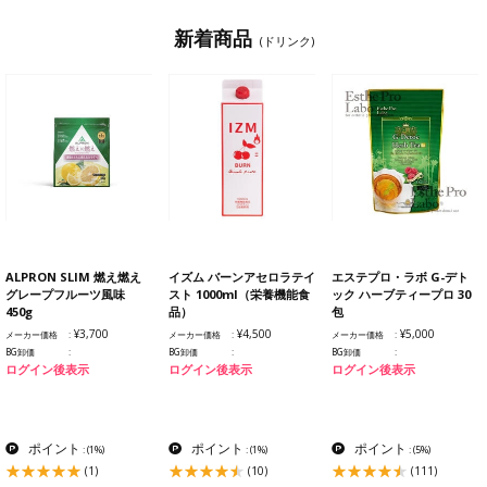
新着商品
(ドリンク)
ALPRON SLIM 燃え燃え
イズム バーンアセロラテイ
エステプロ・ラボ G-デト
グレープフルーツ風味
スト 1000ml（栄養機能食
ック ハーブティープロ 30
450g
品）
包
¥3,700
¥4,500
¥5,000
メーカー価格
メーカー価格
メーカー価格
BG卸価
BG卸価
BG卸価
ログイン後表示
ログイン後表示
ログイン後表示
ポイント
ポイント
ポイント
:
(1%)
:
(1%)
:
(5%)
(1)
(10)
(111)