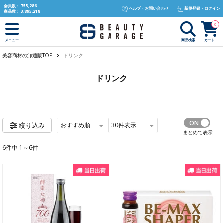
text.skipToContent
text.skipToNavigation
会員数：
755,286
ヘルプ・お問い合わせ
新規登録・ログイン
商品数：
3,895,218
0
商品検索
カート
メニュー
美容商材の卸通販TOP
ドリンク
ドリンク
おすすめ順
30
件表示
絞り込み
まとめて表示
6件中 1～6件