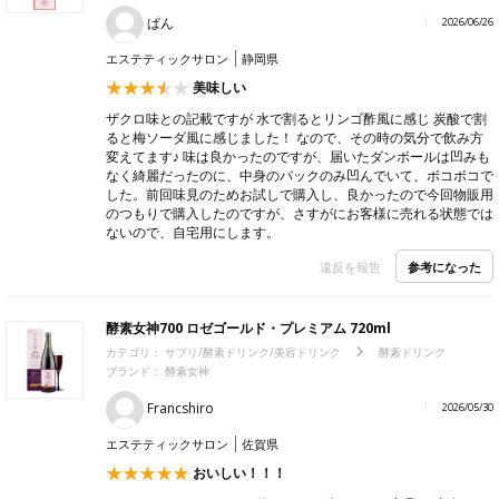
ぱん
2026/06/26
エステティックサロン
静岡県
美味しい
ザクロ味との記載ですが 水で割るとリンゴ酢風に感じ 炭酸で割
ると梅ソーダ風に感じました！ なので、その時の気分で飲み方
変えてます♪ 味は良かったのですが、届いたダンボールは凹みも
なく綺麗だったのに、中身のパックのみ凹んでいて、ボコボコで
した。前回味見のためお試しで購入し、良かったので今回物販用
のつもりで購入したのですが、さすがにお客様に売れる状態では
ないので、自宅用にします。
参考になった
違反を報告
酵素女神700 ロゼゴールド・プレミアム 720ml
カテゴリ：
サプリ/酵素ドリンク/美容ドリンク
酵素ドリンク
ブランド：
酵素女神
Francshiro
2026/05/30
エステティックサロン
佐賀県
おいしい！！！