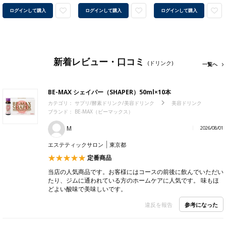
ログインして購入
ログインして購入
ログインして購入
新着レビュー・口コミ
(ドリンク)
一覧へ
BE-MAX シェイパー（SHAPER）50ml×10本
カテゴリ：
サプリ/酵素ドリンク/美容ドリンク
美容ドリンク
ブランド：
BE-MAX（ビーマックス）
M
2026/08/01
エステティックサロン
東京都
定番商品
当店の人気商品です。お客様にはコースの前後に飲んでいただい
たり、ジムに通われている方のホームケアに人気です。 味もほ
どよい酸味で美味しいです。
参考になった
違反を報告