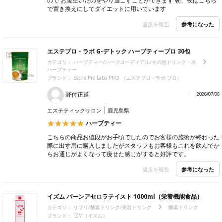
ので お腹空いたのをやり過ごすことができます 朝、夜はこちら
で置き換えにしてダイエットに用いています
参考になった
違反を報告
エステプロ・ラボ G-デトック ハーブティープロ 30包
カテゴリ：
ハーブティー/ハーブコーディアル/その他ドリンク・水
ハーブティー
ブランド：
Esthe Pro Labo PRO.（エステプロ・ラボ プロ）
野付正道
2026/07/06
エステティックサロン
鹿児島県
ハーブティー
こちらの商品お値段がお手頃でしたのでお客様の施術が終わった
際に出す用に購入しましたがスタッフもお客様もこれを飲んでか
らお通じがよくなって痩せた感じがすると好評です。
参考になった
違反を報告
イズム バーンアセロラテイスト 1000ml（栄養機能食品）
カテゴリ：
サプリ/酵素ドリンク/美容ドリンク
酵素ドリンク
ブランド：
IZM（イズム）