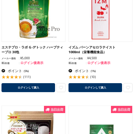
エステプロ・ラボ G-デトック ハーブティ
イズム バーンアセロラテイスト
ープロ 30包
1000ml（栄養機能食品）
¥5,000
¥4,500
メーカー価格
メーカー価格
ログイン後表示
ログイン後表示
BG卸価
BG卸価
ポイント
ポイント
:
(5%)
:
(1%)
(111)
(10)
ログインして購入
ログインして購入