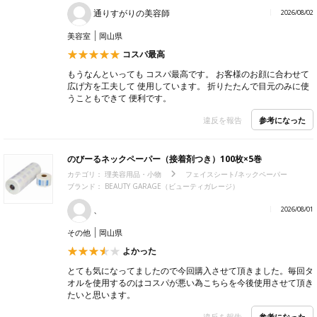
通りすがりの美容師
2026/08/02
美容室
岡山県
コスパ最高
もうなんといっても コスパ最高です。 お客様のお顔に合わせて
広げ方を工夫して 使用しています。 折りたたんで目元のみに使
うこともできて 便利です。
参考になった
違反を報告
のびーるネックペーパー（接着剤つき）100枚×5巻
カテゴリ：
理美容用品・小物
フェイスシート/ネックペーパー
ブランド：
BEAUTY GARAGE（ビューティガレージ）
、
2026/08/01
その他
岡山県
よかった
とても気になってましたので今回購入させて頂きました。毎回タ
オルを使用するのはコスパが悪い為こちらを今後使用させて頂き
たいと思います。
参考になった
違反を報告