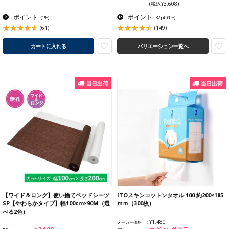
(税込¥3,608)
ポイント
ポイント
:
(1%)
: 32pt
(1%)
(61)
(149)
カートに入れる
バリエーション一覧へ
【ワイド＆ロング】使い捨てベッドシーツ
ITOスキンコットンタオル 100 約200×185
SP【やわらかタイプ】幅100cm×90M（選
ｍｍ（300枚）
べる2色）
¥1,480
メーカー価格