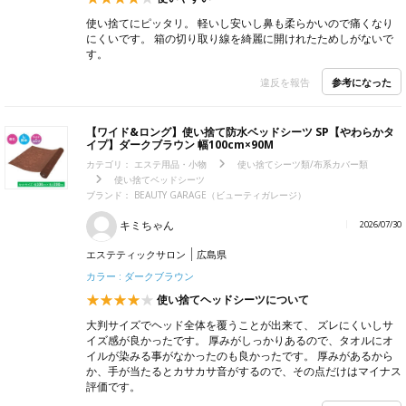
使い捨てにピッタリ。 軽いし安いし鼻も柔らかいので痛くなり
にくいです。 箱の切り取り線を綺麗に開けれたためしがないで
す。
参考になった
違反を報告
【ワイド&ロング】使い捨て防水ベッドシーツ SP【やわらかタ
イプ】ダークブラウン 幅100cm×90M
カテゴリ：
エステ用品・小物
使い捨てシーツ類/布系カバー類
使い捨てベッドシーツ
ブランド：
BEAUTY GARAGE（ビューティガレージ）
キミちゃん
2026/07/30
エステティックサロン
広島県
カラー : ダークブラウン
使い捨てヘッドシーツについて
大判サイズでヘッド全体を覆うことが出来て、 ズレにくいしサ
イズ感が良かったです。 厚みがしっかりあるので、タオルにオ
イルが染みる事がなかったのも良かったです。 厚みがあるから
か、手が当たるとカサカサ音がするので、その点だけはマイナス
評価です。