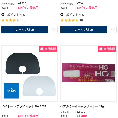
¥4,300
¥710
メーカー価格
メーカー価格
ログイン後表示
ログイン後表示
BG卸価
BG卸価
ポイント
ポイント
:
(1%)
:
(1%)
(13)
(8)
カートに入れる
カートに入れる
メイホー ヘアダイマット No.5028
ヘアカラーホームクリーナー 15g
¥2,000
サロン価
¥1,880
ログイン後表示
BG卸価
BG卸価