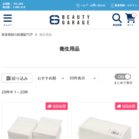
text.skipToContent
text.skipToNavigation
会員数：
755,286
ヘルプ・お問い合わせ
新規登録・ログイン
商品数：
3,895,218
0
商品検索
カート
メニュー
美容商材の卸通販TOP
衛生用品
衛生用品
おすすめ順
30
件表示
絞り込み
まとめて表示
20件中 1～20件