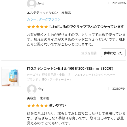
かせ
2026/07/26
エステティックサロン
愛知県
カラー : ダークブラウン
しわがよるのでクリップでとめてつかっています
お客が動くとしわが寄りますので、クリップで止めて使っていま
す。切れ目のサイズが大きめのベッドにちょうどいいです。肌あ
たりは悪くないですがごわっとはしますね。
参考になった
違反を報告
ITOスキンコットンタオル 100 約200×185ｍｍ（300枚）
カテゴリ：
理美容用品・小物
フェイスシート/ネックペーパー
ブランド：
ITO（アィティーオー）
day
2026/07/24
美容室
北海道
使いやすい
顔を吹き上げたり、濡らしておしぼりにしたりして使用していま
す。 ざらざらしなく手触りが良いです。 取り出しやすく、残量
見えるので とてもいいです。