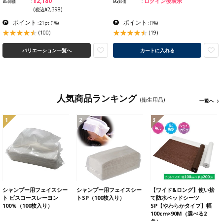
¥2,180
ログイン後表示
BG卸価
BG卸価
(税込¥2,398)
ポイント
ポイント
: 21pt
(1%)
:
(1%)
(100)
(19)
バリエーション一覧へ
カートに入れる
人気商品ランキング
(衛生用品)
一覧へ
1
2
3
シャンプー用フェイスシー
シャンプー用フェイスシー
【ワイド&ロング】使い捨
ト ビスコースレーヨン
トSP（100枚入り）
て防水ベッドシーツ
100％（100枚入り）
SP【やわらかタイプ】幅
100cm×90M（選べる2