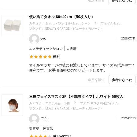
使い捨てタオル 80×40cm（50枚入り）
カテゴリ：
タオル/バスタオル/タオルシーツ
フェイスタオル
ブランド：
BEAUTY GARAGE（ビューティガレージ）
yys
2026/07/31
エステティックサロン
大阪府
便利
オイルマッサージの後にお渡ししています。サイズも拭きやすく
便利です。 お手頃価格なのでリピートします。
参考になった
違反を報告
三層フェイスマスクSP【不織布タイプ】ホワイト 50枚入
カテゴリ：
エステ用品・小物
マスク/マスク関連アイテム
ブランド：
BEAUTY GARAGE（ビューティガレージ）
てら
2026/07/30
美容室
佐賀県
使いやすい