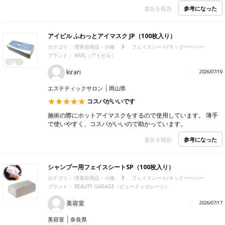
参考になった
違反を報告
アイビル ふわっとアイマスク JP（100枚入り）
カテゴリ：
理美容用品・小物
フェイスシート/ネックペーパー
ブランド：
AIVIL（アイビル）
kirari
2026/07/19
エステティックサロン
岡山県
コスパがいいです
施術の際にホットアイマスクをするので使用しています。 薄手
で使いやすく、コスパがいいので助かっています。
参考になった
違反を報告
シャンプー用フェイスシートSP（100枚入り）
カテゴリ：
理美容用品・小物
フェイスシート/ネックペーパー
ブランド：
BEAUTY GARAGE（ビューティガレージ）
美容室
2026/07/17
美容室
奈良県