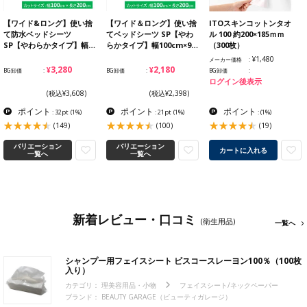
【ワイド&ロング】使い捨
【ワイド＆ロング】使い捨
ITOスキンコットンタオ
て防水ベッドシーツ
てベッドシーツ SP【やわ
ル 100 約200×185ｍｍ
SP【やわらかタイプ】幅…
らかタイプ】幅100cm×9…
（300枚）
¥1,480
メーカー価格
¥3,280
¥2,180
BG卸価
BG卸価
BG卸価
ログイン後表示
(税込¥3,608)
(税込¥2,398)
ポイント
ポイント
ポイント
: 32pt
(1%)
: 21pt
(1%)
:
(1%)
(149)
(100)
(19)
バリエーション
バリエーション
カートに入れる
一覧へ
一覧へ
新着レビュー・口コミ
(衛生用品)
一覧へ
シャンプー用フェイスシート ビスコースレーヨン100％（100枚
入り）
カテゴリ：
理美容用品・小物
フェイスシート/ネックペーパー
ブランド：
BEAUTY GARAGE（ビューティガレージ）