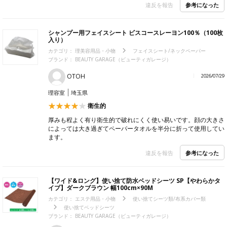
参考になった
違反を報告
シャンプー用フェイスシート ビスコースレーヨン100％（100枚
入り）
カテゴリ：
理美容用品・小物
フェイスシート/ネックペーパー
ブランド：
BEAUTY GARAGE（ビューティガレージ）
OTOH
2026/07/29
理容室
埼玉県
衛生的
厚みも程よく有り衛生的で破れにくく使い易いです。顔の大きさ
によっては大き過ぎてペーパータオルを半分に折って使用してい
ます。
参考になった
違反を報告
【ワイド&ロング】使い捨て防水ベッドシーツ SP【やわらかタ
イプ】ダークブラウン 幅100cm×90M
カテゴリ：
エステ用品・小物
使い捨てシーツ類/布系カバー類
使い捨てベッドシーツ
ブランド：
BEAUTY GARAGE（ビューティガレージ）