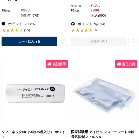
¥1,000
サロン価
¥980
¥900
BG卸価
BG卸価
(税込¥1,078)
(税込¥990)
ポイント
ポイント
: 9pt
(1%)
: 9pt
(1%)
(16)
(16)
カートに入れる
SOLD OUT
ソフトネック60（90枚×5巻入り） ホワイ
国家試験用 アイビル フロアーシート≪静
ト
電気抑制フィルム≫