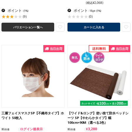
(税込¥2,068)
ポイント
ポイント
:
(1%)
: 18pt
(1%)
(9)
(0)
バリエーション一覧へ
カートに入れる
三層フェイスマスクSP【不織布タイプ】ホ
【ワイド&ロング】使い捨て防水ベッドシ
ワイト 50枚入
ーツ SP【やわらかタイプ】幅
100cm×90M（選べる2色）
¥3,280
ログイン後表示
BG卸価
BG卸価