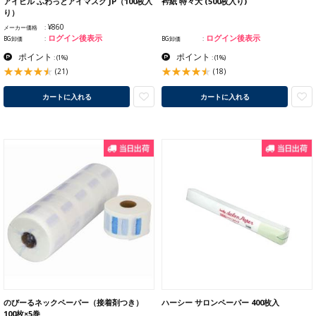
アイビル ふわっとアイマスク JP（100枚入
衿紙 特々大 (500枚入り)
り）
¥860
メーカー価格
ログイン後表示
ログイン後表示
BG卸価
BG卸価
ポイント
ポイント
:
(1%)
:
(1%)
(21)
(18)
カートに入れる
カートに入れる
のびーるネックペーパー（接着剤つき）
ハーシー サロンペーパー 400枚入
100枚×5巻