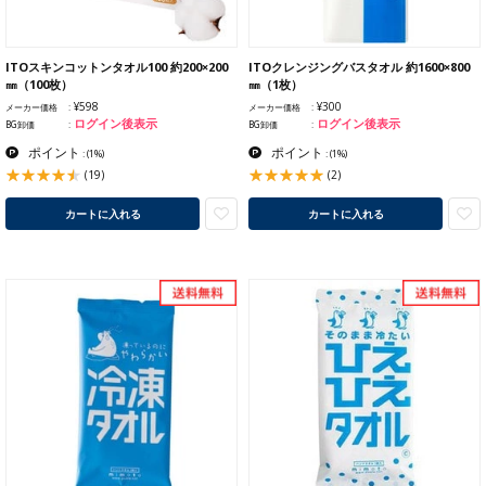
ITOスキンコットンタオル100 約200×200
ITOクレンジングバスタオル 約1600×800
㎜（100枚）
㎜（1枚）
¥598
¥300
メーカー価格
メーカー価格
ログイン後表示
ログイン後表示
BG卸価
BG卸価
ポイント
ポイント
:
(1%)
:
(1%)
(19)
(2)
カートに入れる
カートに入れる