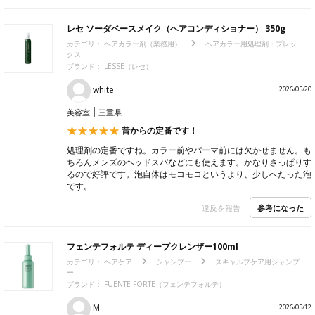
レセ ソーダベースメイク（ヘアコンディショナー） 350g
カテゴリ：
ヘアカラー剤（業務用）
ヘアカラー用処理剤・プレッ
クス
ブランド：
LESSE（レセ）
white
2026/05/20
美容室
三重県
昔からの定番です！
処理剤の定番ですね。カラー前やパーマ前には欠かせません。も
ちろんメンズのヘッドスパなどにも使えます。かなりさっぱりす
るので好評です。泡自体はモコモコというより、少しへたった泡
です。
参考になった
違反を報告
フェンテフォルテ ディープクレンザー100ml
カテゴリ：
ヘアケア
シャンプー
スキャルプケア用シャンプ
ー
ブランド：
FUENTE FORTE（フェンテフォルテ）
M
2026/05/12