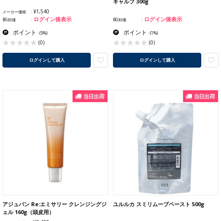
キャルプ 300g
¥1,540
メーカー価格
ログイン後表示
ログイン後表示
BG卸価
BG卸価
ポイント
ポイント
:
(5%)
:
(1%)
(0)
(0)
ログインして購入
ログインして購入
アジュバン Re:エミサリー クレンジングジ
ユルルカ スミリムーブペースト 500g
ェル 160g（頭皮用）