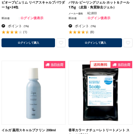
ビオーブピュリム リペアスキャルプパウダ
バサル ピーリングジェル ホット＆クール
ー 5g×24包
175g （皮脂・角質除去ジェル）
¥2,800
メーカー価格
ログイン後表示
ログイン後表示
BG卸価
BG卸価
ポイント
ポイント
:
(1%)
:
(1%)
(1)
(8)
ログインして購入
ログインして購入
イルガ 薬用スキャルプクリン 200ml
香草カラー ナチューレトリートメント ス