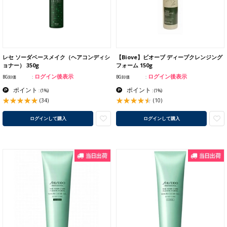
レセ ソーダベースメイク（ヘアコンディシ
【Biove】ビオーブ ディープクレンジング
ョナー） 350g
フォーム 150g
ログイン後表示
ログイン後表示
BG卸価
BG卸価
ポイント
ポイント
:
(1%)
:
(1%)
(34)
(10)
ログインして購入
ログインして購入