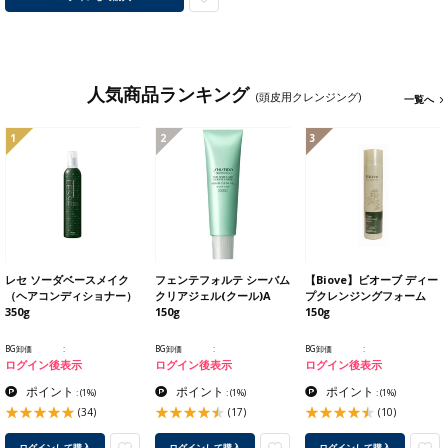
人気商品ランキング
(頭皮用クレンジング)
一覧へ
1
2
3
レセ ソーダベースメイク
フェンテフォルテ シーバム
【Biove】ビオーブ ディー
（ヘアコンディショナー）
クリアジェル(クール)A
プクレンジングフォーム
350g
150g
150g
BG卸価
BG卸価
BG卸価
ログイン後表示
ログイン後表示
ログイン後表示
ポイント
ポイント
ポイント
:
(1%)
:
(1%)
:
(1%)
(34)
(17)
(10)
ログインして購入
ログインして購入
ログインして購入