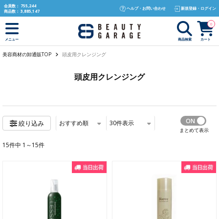
text.skipToContent
text.skipToNavigation
会員数：
755,244
ヘルプ・お問い合わせ
新規登録・ログイン
商品数：
3,885,147
0
商品検索
カート
メニュー
美容商材の卸通販TOP
頭皮用クレンジング
頭皮用クレンジング
おすすめ順
30
件表示
絞り込み
まとめて表示
15件中 1～15件