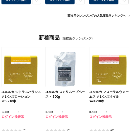
頭皮用クレンジングの人気商品ランキングへ
新着商品
(頭皮用クレンジング)
ユルルカ シトラスバランス
ユルルカ スミリムーブペー
ユルルカ フローラルウォー
クレンズローション
スト 500g
ムス クレンズオイル
7ml×10本
7ml×10本
BG卸価
BG卸価
BG卸価
ログイン後表示
ログイン後表示
ログイン後表示
(0)
(0)
(0)