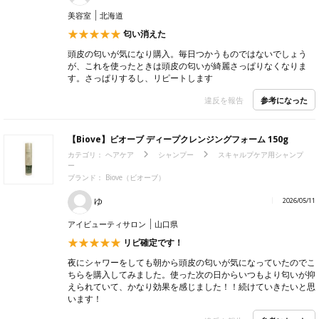
美容室
北海道
匂い消えた
頭皮の匂いが気になり購入。毎日つかうものではないでしょう
が、これを使ったときは頭皮の匂いが綺麗さっぱりなくなりま
す。さっぱりするし、リピートします
参考になった
違反を報告
【Biove】ビオーブ ディープクレンジングフォーム 150g
カテゴリ：
ヘアケア
シャンプー
スキャルプケア用シャンプ
ー
ブランド：
Biove（ビオーブ）
ゆ
2026/05/11
アイビューティサロン
山口県
リピ確定です！
夜にシャワーをしても朝から頭皮の匂いが気になっていたのでこ
ちらを購入してみました。使った次の日からいつもより匂いが抑
えられていて、かなり効果を感じました！！続けていきたいと思
います！