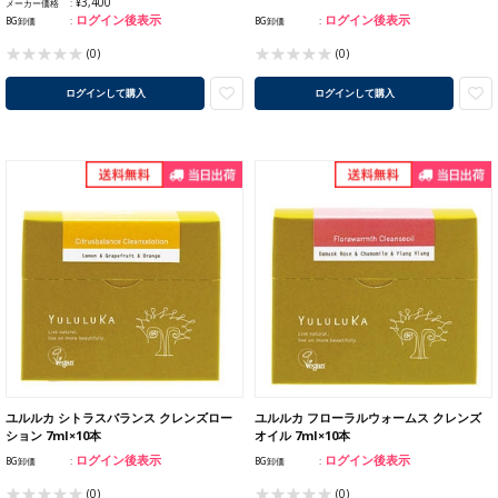
¥3,400
メーカー価格
ログイン後表示
ログイン後表示
BG卸価
BG卸価
(0)
(0)
ログインして購入
ログインして購入
ユルルカ シトラスバランス クレンズロー
ユルルカ フローラルウォームス クレンズ
ション 7ml×10本
オイル 7ml×10本
ログイン後表示
ログイン後表示
BG卸価
BG卸価
(0)
(0)