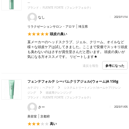
ー
ブランド：
FUENTE FORTE（フェンテフォルテ）
なし
2025/11/14
リラクゼーションサロン・アロマ
埼玉県
頭皮の臭い
某メーカーのヘッドスクラブ、ジェル、クリーム、オイルなど
様々な頭皮ケアは試してきました。ここまで安価でスッキリ頭皮
も臭わないのはさすが資生堂さんだと思います。 頭皮の臭いが
気になる方オススメです。 リピートします★
参考になった
違反を報告
フェンテフォルテ シーバムクリアジェル(ウォーム)A 150g
カテゴリ：
ヘアケア
システムトリートメント/ホームケア/クレン
ジング
頭皮用クレンジング
ブランド：
FUENTE FORTE（フェンテフォルテ）
さー
2025/11/05
美容室
京都府
高い