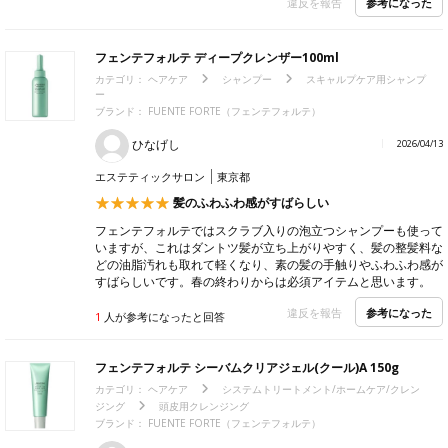
参考になった
違反を報告
フェンテフォルテ ディープクレンザー100ml
カテゴリ：
ヘアケア
シャンプー
スキャルプケア用シャンプ
ー
ブランド：
FUENTE FORTE（フェンテフォルテ）
ひなげし
2026/04/13
エステティックサロン
東京都
髪のふわふわ感がすばらしい
フェンテフォルテではスクラブ入りの泡立つシャンプーも使って
いますが、これはダントツ髪が立ち上がりやすく、髪の整髪料な
どの油脂汚れも取れて軽くなり、素の髪の手触りやふわふわ感が
すばらしいです。春の終わりからは必須アイテムと思います。
参考になった
違反を報告
1
人が参考になったと回答
フェンテフォルテ シーバムクリアジェル(クール)A 150g
カテゴリ：
ヘアケア
システムトリートメント/ホームケア/クレン
ジング
頭皮用クレンジング
ブランド：
FUENTE FORTE（フェンテフォルテ）