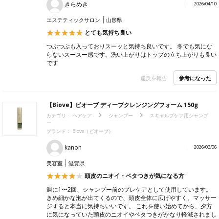
きらめき
2026/04/10
エステティックサロン
山形県
とても気持ち良い
つぶつぶも入っておりスーッと気持ち良いです。 冬でも気にな
らないスースー感です。洗い上がりはトップの立ち上がりも良い
です
参考になった
違反を報告
【Biove】ビオーブ ディープクレンジングフォーム 150g
カテゴリ：
ヘアケア
シャンプー
スキャルプケア用シャンプ
ー
ブランド：
Biove（ビオーブ）
kanon
2026/03/06
美容室
滋賀県
頭皮のニオイ・ベタつきが気になる方
週に1〜2回、シャンプー前のプレケアとして使用しています。
きめ細かな泡が出てくるので、頭皮全体に広げやすく、マッサー
ジすると本当に気持ちいいです。 これを使い始めてから、夕方
に気になっていた頭皮のニオイやベタつきがかなり軽減されまし