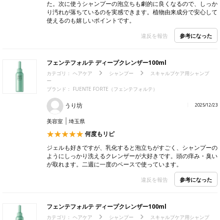
た。次に使うシャンプーの泡立ちも劇的に良くなるので、しっか
り汚れが落ちているのを実感できます。植物由来成分で安心して
使えるのも嬉しいポイントです。
参考になった
違反を報告
フェンテフォルテ ディープクレンザー100ml
カテゴリ：
ヘアケア
シャンプー
スキャルプケア用シャンプ
ー
ブランド：
FUENTE FORTE（フェンテフォルテ）
うり坊
2025/12/23
美容室
埼玉県
何度もリピ
ジェルも好きですが、乳化すると泡立ちがすごく、シャンプーの
ようにしっかり洗えるクレンザーが大好きです。頭の痒み・臭い
が取れます。二週に一度のペースで使っています。
参考になった
違反を報告
フェンテフォルテ ディープクレンザー100ml
カテゴリ：
ヘアケア
シャンプー
スキャルプケア用シャンプ