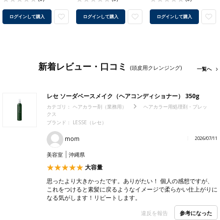
ログインして購入
ログインして購入
ログインして購入
新着レビュー・口コミ
(頭皮用クレンジング)
一覧へ
レセ ソーダベースメイク（ヘアコンディショナー） 350g
カテゴリ：
ヘアカラー剤（業務用）
ヘアカラー用処理剤・プレッ
クス
ブランド：
LESSE（レセ）
mom
2026/07/11
美容室
沖縄県
大容量
思ったより大きかったです。ありがたい！ 個人の感想ですが、
これをつけると素髪に戻るようなイメージで柔らかい仕上がりに
なる気がします！リピートします。
参考になった
違反を報告