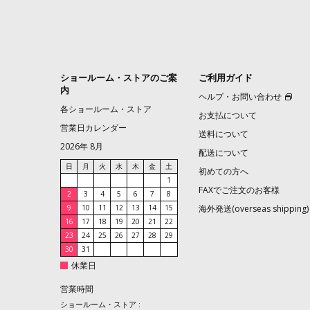
ショールーム・ストアのご案
ご利用ガイド
内
ヘルプ・お問い合わせ
各ショールーム・ストア
お支払について
営業日カレンダー
送料について
2026年 8月
配送について
日
月
火
水
木
金
土
初めての方へ
1
FAXでご注文のお客様
2
3
4
5
6
7
8
9
10
11
12
13
14
15
海外発送(overseas shipping)
16
17
18
19
20
21
22
23
24
25
26
27
28
29
30
31
休業日
営業時間
ショールーム・ストア :