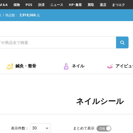
M＆A
保険
POS
決済
ニュース
HP･集客
買取
退店
まつエク
3,918,066
座
商品数：
点
鍼灸・整骨
ネイル
アイビュ
ネイルシール
30
表示件数：
まとめて表示