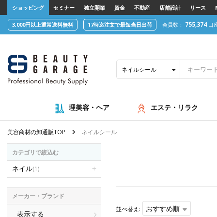
text.skipToContent
text.skipToNavigation
ショッピング
セミナー
独立開業
資金
不動産
店舗設計
リース
755,374
3,000円以上通常送料無料
17時迄注文で最短当日出荷
会員数：
口
ネイルシール
理美容・ヘア
エステ・リラク
美容商材の卸通販TOP
ネイルシール
カテゴリで絞込む
ネイル
(1)
メーカー・ブランド
おすすめ順
並べ替え:
表示する