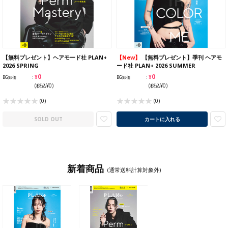
【無料プレゼント】ヘアモード社 PLAN+
【New】
【無料プレゼント】季刊 ヘアモ
2026 SPRING
ード社 PLAN+ 2026 SUMMER
¥0
¥0
BG卸価
BG卸価
(税込¥0)
(税込¥0)
(0)
(0)
SOLD OUT
カートに入れる
新着商品
(通常送料計算対象外)