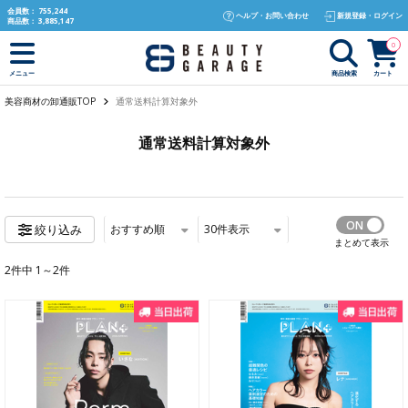
text.skipToContent
text.skipToNavigation
会員数：
755,244
ヘルプ・お問い合わせ
新規登録・ログイン
商品数：
3,885,147
0
商品検索
カート
メニュー
美容商材の卸通販TOP
通常送料計算対象外
通常送料計算対象外
おすすめ順
30
件表示
絞り込み
まとめて表示
2件中 1～2件