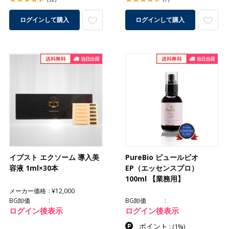
ログインして購入
ログインして購入
イプスト エクソーム 導入美
PureBio ピュールビオ
容液 1ml×30本
EP（エッセンスプロ）
100ml 【業務用】
メーカー価格
¥12,000
BG卸価
BG卸価
ログイン後表示
ログイン後表示
ポイント
:
(1%)