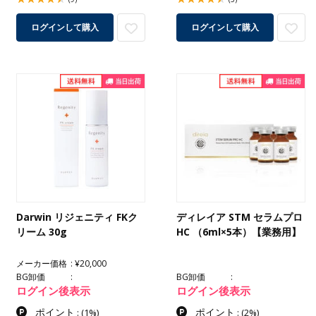
ログインして購入
ログインして購入
Darwin リジェニティ FKク
ディレイア STM セラムプロ
リーム 30g
HC （6ml×5本）【業務用】
メーカー価格
¥20,000
BG卸価
BG卸価
ログイン後表示
ログイン後表示
ポイント
ポイント
:
(1%)
:
(2%)