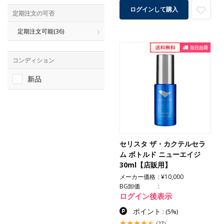
ログインして購入
定期注文の可否
定期注文可能
(36)
コンディション
新品
セリスタ ザ・カクテルセラ
ム ボトルド ニューエイジ
30ml【店販用】
メーカー価格
¥10,000
BG卸価
ログイン後表示
ポイント
:
(5%)
(27)