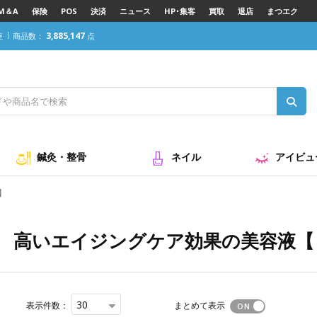
M＆A
保険
POS
決済
ニュース
HP･集客
買取
退店
まつエク
3,885,147
座
商品数：
点
ヒト由来幹細胞】
鍼灸・整骨
ネイル
アイビュ
】
高いエイジングケア効果の美容液【
30
表示件数：
まとめて表示