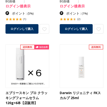
BG卸価
BG卸価
ログイン後表示
ログイン後表示
ポイント
ポイント
:
(5%)
:
(1%)
(1)
(2)
ログインして購入
ログインして購入
エブリースキン プロ クラッ
Darwin リジェニティ FKス
キングフォームセラム
カルプ 25ml
120g×6本【店販用】