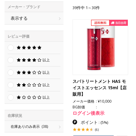
メーカー・ブランド
39件中 1～30件
表示する
レビュー評価
以上
以上
スパトリートメント HAS モ
以上
イストエッセンス 15ml【店
販用】
以上
メーカー価格
¥10,000
BG卸価
ログイン後表示
在庫状況
ポイント
:
(5%)
在庫ありのみ表示
(38)
(6)