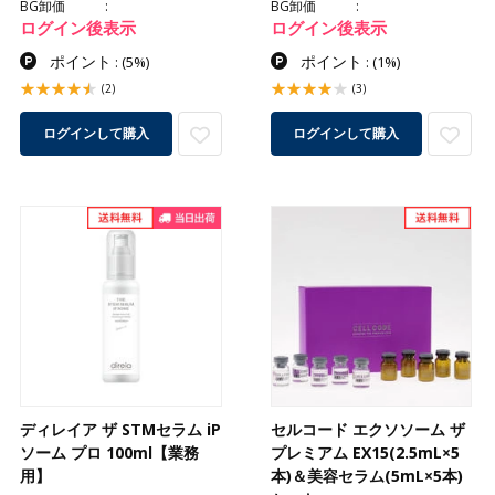
BG卸価
BG卸価
ログイン後表示
ログイン後表示
ポイント
ポイント
:
(5%)
:
(1%)
(2)
(3)
ログインして購入
ログインして購入
ディレイア ザ STMセラム iP
セルコード エクソソーム ザ
ソーム プロ 100ml【業務
プレミアム EX15(2.5mL×5
用】
本)＆美容セラム(5mL×5本)