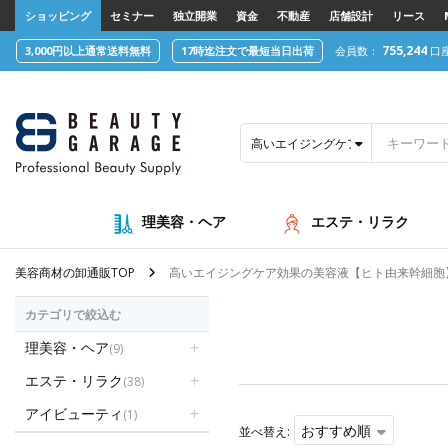
text.skipToContent
text.skipToNavigation
ショッピング
セミナー
独立開業
資金
不動産
店舗設計
リース
755,244
3,000円以上通常送料無料
17時迄注文で最短当日出荷
会員数：
口
高いエイジングケア効果の美容液【
理美容・ヘア
エステ・リラク
美容商材の卸通販TOP
高いエイジングケア効果の美容液【ヒト由来幹細胞
カテゴリで絞込む
理美容・ヘア
(9)
エステ・リラク
(38)
アイビューティ
(1)
おすすめ順
並べ替え: