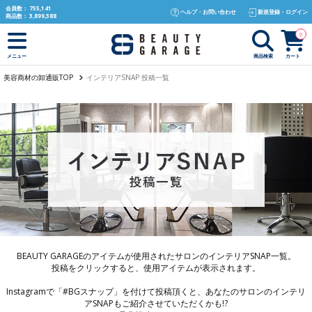
text.skipToContent
text.skipToNavigation
会員数：
755,141
ヘルプ・お問い合わせ
新規登録・ログイン
商品数：
3,899,388
0
商品検索
カート
メニュー
美容商材の卸通販TOP
インテリアSNAP 投稿一覧
BEAUTY GARAGEのアイテムが使用されたサロンのインテリアSNAP一覧。
投稿をクリックすると、使用アイテムが表示されます。
Instagramで「#BGスナップ」を付けて投稿頂くと、あなたのサロンのインテリ
アSNAPもご紹介させていただくかも!?