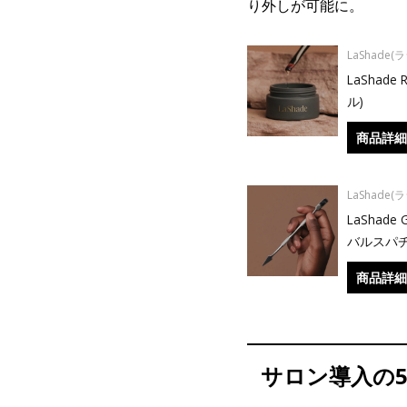
り外しが可能に。
LaShade(
LaShade
ル)
商品詳細
LaShade(
LaShade 
バルスパチ
商品詳細
サロン導入の