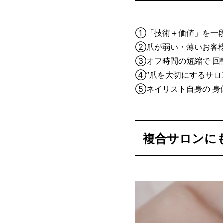
①「技術＋価値」を一
②爪が弱い・薄いお客様
③オフ時間の短縮で 回
④“爪を大切にするサロ
⑤ネイリスト自身の 身
複合サロンに