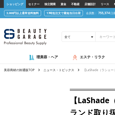
text.skipToContent
text.skipToNavigation
ショッピング
セミナー
独立開業
資金
不動産
店舗設計
リース
755,374
3,000円以上通常送料無料
17時迄注文で最短当日出荷
会員数：
口
全て
理美容・ヘア
エステ・リラク
美容商材の卸通販TOP
ニュース・トピックス
【LaShade（ラシ
【LaSha
ランド取り