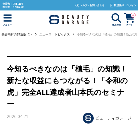
text.skipToContent
text.skipToNavigation
会員数：
755,266
ヘルプ・お問い合わせ
新規登録・ログイン
商品数：
3,916,661
0
商品検索
カート
メニュー
美容商材の卸通販TOP
ニュース・トピックス
今知るべきなのは「植毛」の知識！新たな収
今知るべきなのは「植毛」の知識！
新たな収益にもつながる！「令和の
虎」完全ALL達成者山本氏のセミナ
ー
2026.04.21
ビューティガレージ