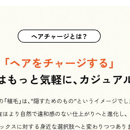
ヘアチャージとは？
「ヘアをチャージする」
はもっと気軽に、
カジュア
の「植毛」は、“隠すためのもの”
というイメージでし
在はより自然で違和感のない
仕上がりへと進化し、
ックスに対する身近な選択肢へと
変わりつつあり