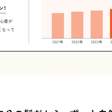
ン！
関心度が
くなって