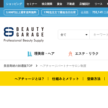
text.skipToContent
text.skipToNavigation
ショッピング
セミナー
独立開業
資金
不動産
店舗設計
リース
755,141
3,000円以上通常送料無料
17時迄注文で最短当日出荷
会員数：
口
全て
理美容・ヘア
エステ・リラク
美容商材の卸通販TOP
ヘアチャージパートナーサロン制度
ヘアチャージとは？
仕組みとメリット
登録方法