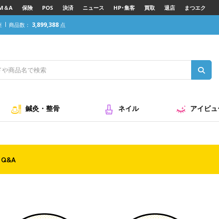
M＆A
保険
POS
決済
ニュース
HP･集客
買取
退店
まつエク
3,899,388
座
商品数：
点
鍼灸・整骨
ネイル
アイビュ
Q&A