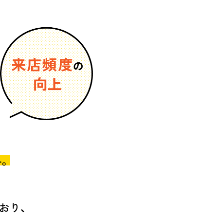
。
おり、