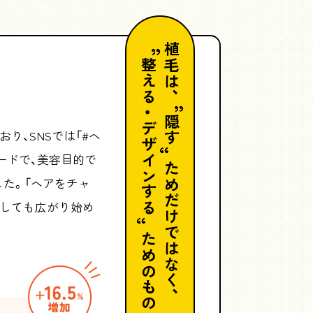
植毛は、
整える・デザインする
隠す
り、SNSでは「#ヘ
ードで、美容目的で
ためだけではなく、
した。「ヘアをチャ
としても広がり始め
ためのものへ