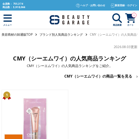
text.skipToContent
text.skipToNavigation
会員数：
755,374
ヘルプ・お問い合わせ
新規登録・ログイン
商品数：
3,918,066
0
商品検索
カート
メニュー
美容商材の卸通販TOP
ブランド別人気商品ランキング
CMY（シーエムワイ）の人気商品
2026.08.03更新
CMY（シーエムワイ）の人気商品ランキング
CMY（シーエムワイ）の人気商品ランキングをご紹介。
CMY（シーエムワイ）の商品一覧を見る
1