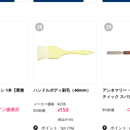
28
29
ラシ 1本【業務
ハンドルボディ刷毛（40mm）
アンネマリー・
ティック スパ
メーカー価格
¥238
イン後表示
150
¥
BG卸価
BG卸価
(税込¥165)
ポイント
ポイント
: 1pt
(1%)
: