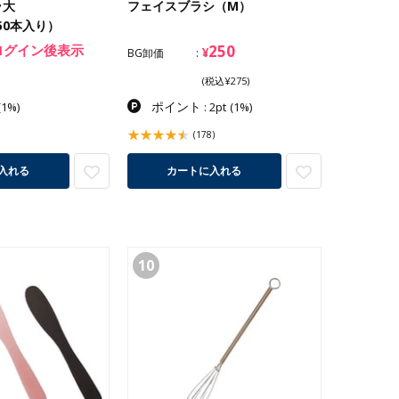
ラ大
フェイスブラシ（M）
（50本入り）
ログイン後表示
250
¥
BG卸価
(税込¥275)
ポイント
(1%)
: 2pt
(1%)
(178)
入れる
カートに入れる
10