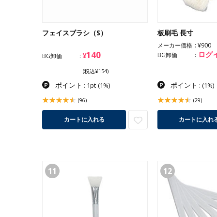
フェイスブラシ（S）
板刷毛 長寸
メーカー価格
¥900
140
ログ
¥
BG卸価
BG卸価
(税込¥154)
ポイント
ポイント
: 1pt
(1%)
:
(1%)
(96)
(29)
カートに入れる
カートに入れ
11
12