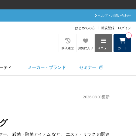
ヘルプ・お問い合わせ
はじめての方
新規登録・ログイン
0
購入履歴
お気に入り
メニュー
カート
ーティ
メーカー・ブランド
セミナー
2026.08.03更新
グ
マー
、
殺菌・除菌アイテム
など、
エステ・リラク
の関連