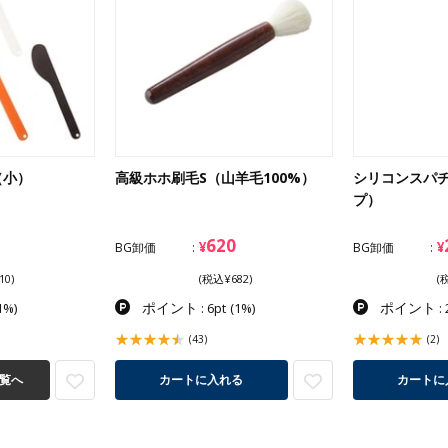
（小）
高級ホホ刷毛S（山羊毛100%）
シリコンスパチ
プ）
620
¥
¥
BG卸価
BG卸価
10)
(税込¥682)
(
ポイント
ポイント
1%)
: 6pt
(1%)
: 
(43)
(2)
覧へ
カートに入れる
カートに