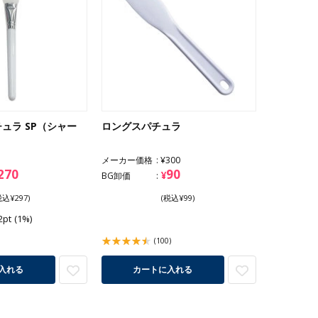
ュラ SP（シャー
ロングスパチュラ
メーカー価格
¥300
270
90
¥
BG卸価
税込¥297)
(税込¥99)
2pt
(1%)
(100)
入れる
カートに入れる