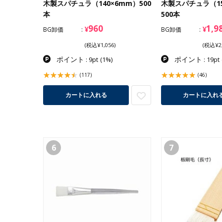
木製スパチュラ（140×6mm）500
木製スパチュラ（15
本
500本
960
1,9
¥
¥
BG卸価
BG卸価
(税込¥1,056)
(税込¥2,
ポイント
ポイント
: 9pt
(1%)
: 19pt
(117)
(46)
カートに入れる
カートに入れ
6
7