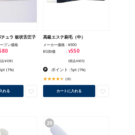
チュラ 板状舌圧子
高級エステ刷毛（中）
ープン価格
メーカー価格
¥900
580
550
¥
BG卸価
税込¥638)
(税込¥605)
ポイント
5pt
(1%)
: 5pt
(1%)
(28)
入れる
カートに入れる
20