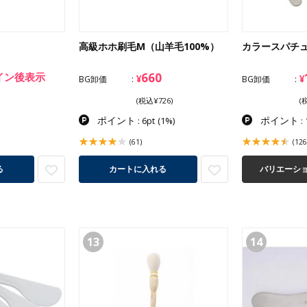
高級ホホ刷毛M（山羊毛100%）
カラースパチ
イン後表示
660
¥
¥
BG卸価
BG卸価
(税込¥726)
(
ポイント
ポイント
: 6pt
(1%)
: 
(61)
(126
る
カートに入れる
バリエーシ
13
14