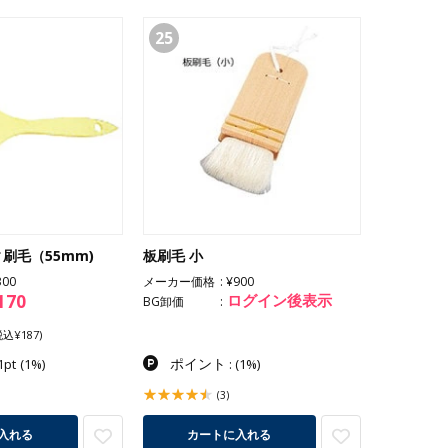
25
刷毛（55mm)
板刷毛 小
300
メーカー価格
¥900
170
ログイン後表示
BG卸価
税込¥187)
ポイント
1pt
(1%)
:
(1%)
(3)
入れる
カートに入れる