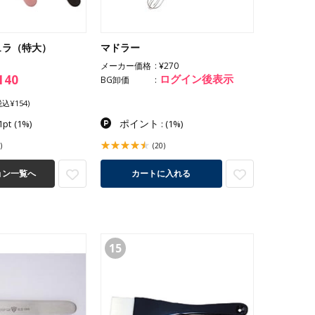
ュラ（特大）
マドラー
メーカー価格
¥270
140
ログイン後表示
BG卸価
税込¥154)
ポイント
1pt
(1%)
:
(1%)
)
(20)
ョン一覧へ
カートに入れる
15