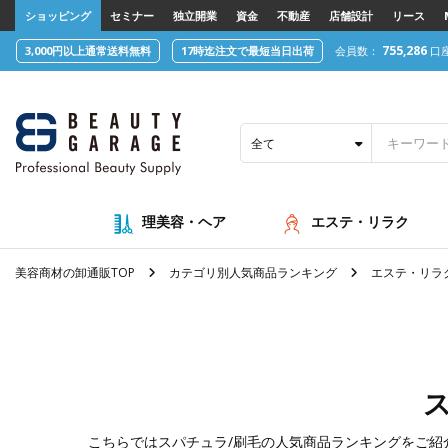
text.skipToContent
text.skipToNavigation
ショッピング
セミナー
独立開業
資金
不動産
店舗設計
リース
755,286
3,000円以上通常送料無料
17時迄注文で最短当日出荷
会員数：
口
全て
理美容・ヘア
エステ・リラク
美容商材の卸通販TOP
カテゴリ別人気商品ランキング
エステ・リラ
こちらでは
スパチュラ/刷毛
の人気商品ランキングをご紹