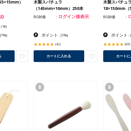
5×15mm）
木製スパチュラ
木製スパチュ
（145mm×10mm）250本
18×150mm
80
ログイン後表示
BG卸価
BG卸価
178)
ポイント
ポイント
(1%)
:
(1%)
:
(42)
(69)
る
カートに入れる
カートに
8
9