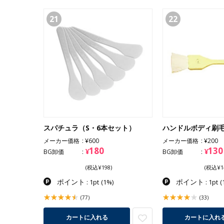
21
22
スパチュラ（S・6本セット）
ハンドルボディ刷毛
メーカー価格
¥600
メーカー価格
¥200
180
130
¥
¥
BG卸価
BG卸価
(税込¥198)
(税込¥1
ポイント
ポイント
: 1pt
(1%)
: 1pt
(
(77)
(33)
カートに入れる
カートに入れ