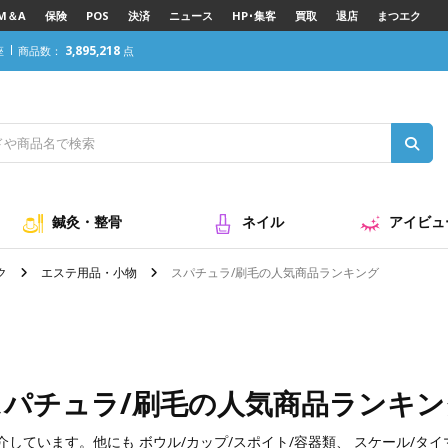
M＆A
保険
POS
決済
ニュース
HP･集客
買取
退店
まつエク
3,895,218
座
商品数：
点
鍼灸・整骨
ネイル
アイビュ
ク
エステ用品・小物
スパチュラ/刷毛の人気商品ランキング
スパチュラ/刷毛の人気商品ランキン
介しています。他にも
ボウル/カップ/スポイト/容器類
、
スケール/タイ