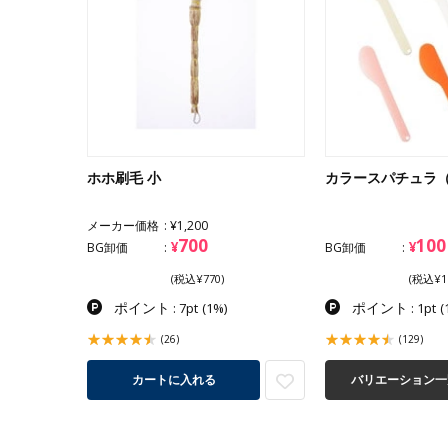
ホホ刷毛 小
カラースパチュラ
メーカー価格
¥1,200
700
100
¥
¥
BG卸価
BG卸価
(税込¥770)
(税込¥1
ポイント
ポイント
: 7pt
(1%)
: 1pt
(
(26)
(129)
カートに入れる
バリエーション一