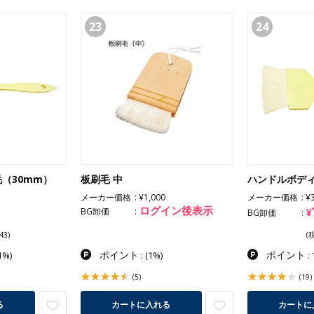
23
24
（30mm）
板刷毛 中
ハンドルボディ
メーカー価格
¥1,000
メーカー価格
¥
ログイン後表示
BG卸価
¥
BG卸価
43)
(
ポイント
ポイント
1%)
:
(1%)
: 
(5)
(19)
る
カートに入れる
カートに