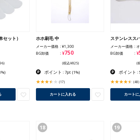
本セット）
ホホ刷毛 中
ステンレススパ
メーカー価格
¥1,300
メーカー価格
オ
750
¥
¥
BG卸価
BG卸価
96)
(税込¥825)
(
ポイント
ポイント
1%)
: 7pt
(1%)
: 
(17)
(48)
る
カートに入れる
カートに
18
19