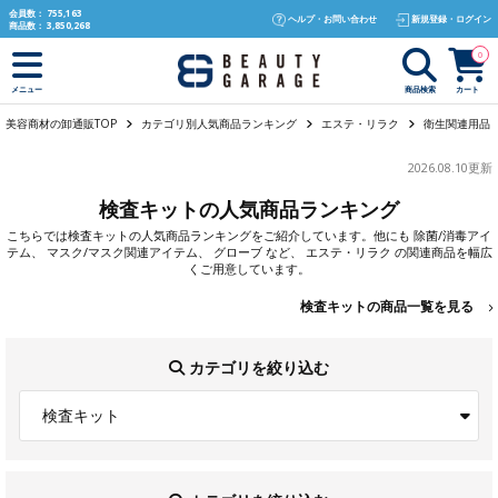
text.skipToContent
text.skipToNavigation
会員数：
755,163
ヘルプ・お問い合わせ
新規登録・ログイン
商品数：
3,850,268
0
商品検索
カート
メニュー
美容商材の卸通販TOP
カテゴリ別人気商品ランキング
エステ・リラク
衛生関連用品
2026.08.10更新
検査キットの人気商品ランキング
こちらでは
検査キット
の人気商品ランキングをご紹介しています。他にも
除菌/消毒アイ
テム
、
マスク/マスク関連アイテム
、
グローブ
など、
エステ・リラク
の関連商品を幅広
くご用意しています。
検査キットの商品一覧を見る
カテゴリを絞り込む
検査キット