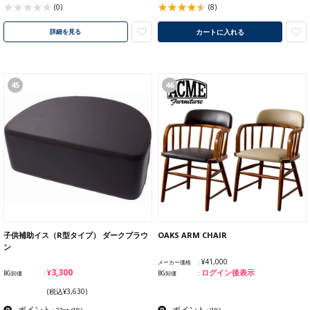
(0)
(8)
カートに入れる
詳細を見る
45
46
子供補助イス（R型タイプ） ダークブラウ
OAKS ARM CHAIR
ン
¥41,000
メーカー価格
¥3,300
ログイン後表示
BG卸価
BG卸価
(税込¥3,630)
ポイント
ポイント