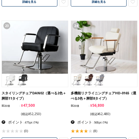
詳細を見る
詳細を見る
23
24
スタイリングチェアDAN02（選べる2色＋
多機能リクライニングチェアHD-016S（選
脚部11タイプ）
べる3色＋脚部8タイプ）
¥47,500
¥56,800
BG卸価
BG卸価
(税込¥52,250)
(税込¥62,480)
ポイント
ポイント
: 475pt
(1%)
: 568pt
(1%)
(0)
(8)