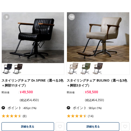
9
10
スタイリングチェア Dr.SPINE（選べる2色
スタイリングチェア BULINO（選べる3色
＋脚部11タイプ）
＋脚部3タイプ）
¥49,500
¥58,500
BG卸価
BG卸価
(税込¥54,450)
(税込¥64,350)
ポイント
ポイント
: 495pt
(1%)
: 585pt
(1%)
(8)
(14)
詳細を見る
詳細を見る