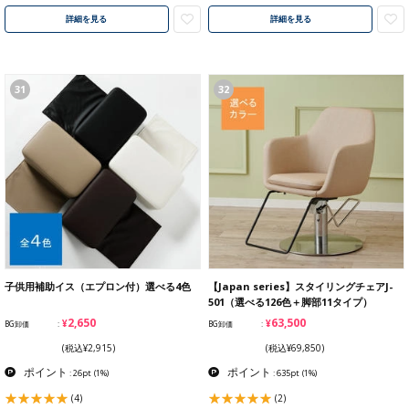
詳細を見る
詳細を見る
31
32
子供用補助イス（エプロン付）選べる4色
【Japan series】スタイリングチェアJ-
501（選べる126色＋脚部11タイプ）
¥2,650
¥63,500
BG卸価
BG卸価
(税込¥2,915)
(税込¥69,850)
ポイント
ポイント
: 26pt
(1%)
: 635pt
(1%)
(4)
(2)