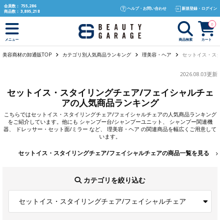
text.skipToContent
text.skipToNavigation
会員数：
755,286
ヘルプ・お問い合わせ
新規登録・ログイン
商品数：
3,895,218
0
商品検索
カート
メニュー
美容商材の卸通販TOP
カテゴリ別人気商品ランキング
理美容・ヘア
セットイス・スタ
2026.08.03更新
セットイス・スタイリングチェア/フェイシャルチェ
アの人気商品ランキング
こちらでは
セットイス・スタイリングチェア/フェイシャルチェア
の人気商品ランキング
をご紹介しています。他にも
シャンプー台/シャンプーユニット
、
シャンプー関連機
器
、
ドレッサー・セット面/ミラー
など、
理美容・ヘア
の関連商品を幅広くご用意して
います。
セットイス・スタイリングチェア/フェイシャルチェアの商品一覧を見る
カテゴリを絞り込む
セットイス・スタイリングチェア/フェイシャルチェア