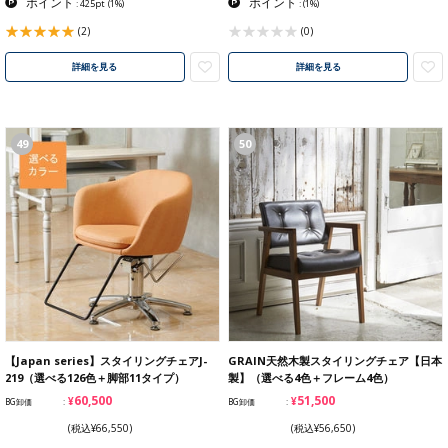
ポイント
ポイント
: 425pt
(1%)
:
(1%)
(2)
(0)
詳細を見る
詳細を見る
49
50
【Japan series】スタイリングチェアJ-
GRAIN天然木製スタイリングチェア【日本
219（選べる126色＋脚部11タイプ）
製】（選べる4色＋フレーム4色）
¥60,500
¥51,500
BG卸価
BG卸価
(税込¥66,550)
(税込¥56,650)