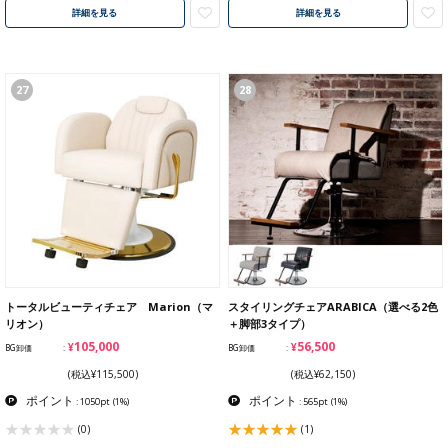
詳細を見る
詳細を見る
27
28
トータルビューティチェア Marion（マ
スタイリングチェアARABICA（選べる2色
リオン）
＋脚部3タイプ）
¥105,000
¥56,500
BG卸価
BG卸価
(税込¥115,500)
(税込¥62,150)
ポイント
ポイント
: 1050pt
(1%)
: 565pt
(1%)
(0)
(1)