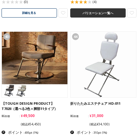
(0)
(4)
バリエーション一覧へ
詳細を見る
43
44
【TOUGH DESIGN PRODUCT】
折りたたみエステチェア HD-011
T702Ⅱ（選べる2色＋脚部11タイプ）
¥49,500
¥31,000
BG卸価
BG卸価
(税込¥54,450)
(税込¥34,100)
ポイント
ポイント
: 495pt
(1%)
: 310pt
(1%)