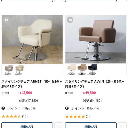
15
16
スタイリングチェア ARNET（選べる2色＋
スタイリングチェア ALVIN（選べる3色＋
脚部11タイプ）
脚部2タイプ）
¥43,500
¥49,500
BG卸価
BG卸価
(税込¥47,850)
(税込¥54,450)
ポイント
ポイント
: 435pt
(1%)
: 495pt
(1%)
(15)
(3)
詳細を見る
詳細を見る