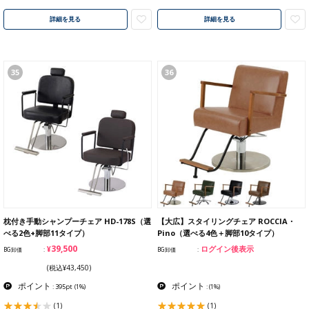
詳細を見る
詳細を見る
35
36
枕付き手動シャンプーチェア HD-178S（選
【大広】スタイリングチェア ROCCIA・
べる2色+脚部11タイプ）
Pino（選べる4色＋脚部10タイプ）
¥39,500
ログイン後表示
BG卸価
BG卸価
(税込¥43,450)
ポイント
ポイント
: 395pt
(1%)
:
(1%)
(1)
(1)