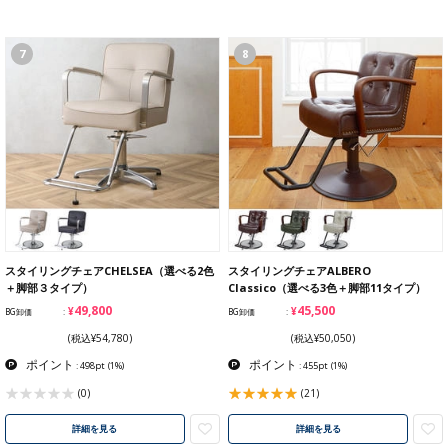
7
8
スタイリングチェアCHELSEA（選べる2色
スタイリングチェアALBERO
＋脚部３タイプ）
Classico（選べる3色＋脚部11タイプ）
¥49,800
¥45,500
BG卸価
BG卸価
(税込¥54,780)
(税込¥50,050)
ポイント
ポイント
: 498pt
(1%)
: 455pt
(1%)
(0)
(21)
詳細を見る
詳細を見る