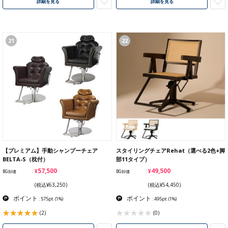
詳細を見る
詳細を見る
21
22
【プレミアム】手動シャンプーチェア
スタイリングチェアRehat（選べる2色+脚
BELTA-S（枕付）
部11タイプ）
¥57,500
¥49,500
BG卸価
BG卸価
(税込¥63,250)
(税込¥54,450)
ポイント
ポイント
: 575pt
(1%)
: 495pt
(1%)
(2)
(0)