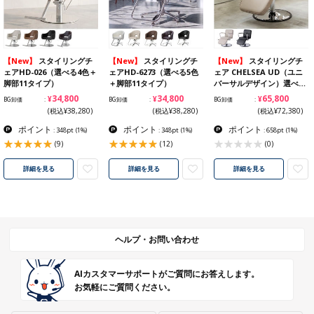
【New】
スタイリングチ
【New】
スタイリングチ
【New】
スタイリングチ
ェアHD-026（選べる4色＋
ェアHD-6273（選べる5色
ェア CHELSEA UD（ユニ
脚部11タイプ）
＋脚部11タイプ）
バーサルデザイン）選べ…
¥34,800
¥34,800
¥65,800
BG卸価
BG卸価
BG卸価
(税込¥38,280)
(税込¥38,280)
(税込¥72,380)
ポイント
ポイント
ポイント
: 348pt
(1%)
: 348pt
(1%)
: 658pt
(1%)
(9)
(12)
(0)
詳細を見る
詳細を見る
詳細を見る
ヘルプ・お問い合わせ
AIカスタマーサポートがご質問にお答えします。
お気軽にご質問ください。