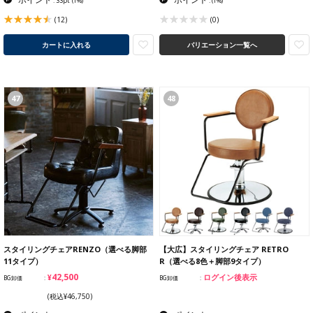
: 33pt
(1%)
:
(1%)
(12)
(0)
カートに入れる
バリエーション一覧へ
47
48
スタイリングチェアRENZO（選べる脚部
【大広】スタイリングチェア RETRO
11タイプ）
R（選べる8色＋脚部9タイプ）
¥42,500
ログイン後表示
BG卸価
BG卸価
(税込¥46,750)