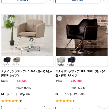
19
20
スタイリングチェアHD-266（選べる2色＋
スタイリングチェア SPRINGⅢ（選べる2
脚部11タイプ）
色＋脚部11タイプ）
¥39,500
¥45,800
BG卸価
BG卸価
(税込¥43,450)
(税込¥50,380)
ポイント
ポイント
: 395pt
(1%)
: 458pt
(1%)
(1)
(6)