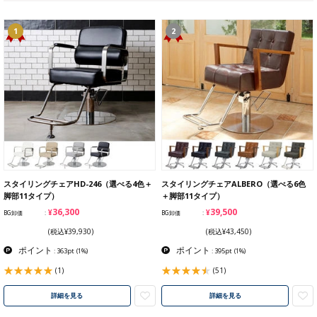
1
2
スタイリングチェアHD-246（選べる4色＋
スタイリングチェアALBERO（選べる6色
脚部11タイプ）
＋脚部11タイプ）
¥36,300
¥39,500
BG卸価
BG卸価
(税込¥39,930)
(税込¥43,450)
ポイント
ポイント
: 363pt
(1%)
: 395pt
(1%)
(1)
(51)
詳細を見る
詳細を見る