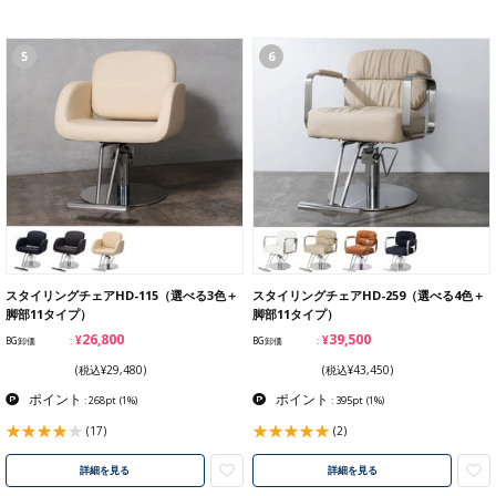
5
6
スタイリングチェアHD-115（選べる3色＋
スタイリングチェアHD-259（選べる4色＋
脚部11タイプ）
脚部11タイプ）
¥26,800
¥39,500
BG卸価
BG卸価
(税込¥29,480)
(税込¥43,450)
ポイント
ポイント
: 268pt
(1%)
: 395pt
(1%)
(17)
(2)
詳細を見る
詳細を見る