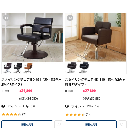
11
12
スタイリングチェアHD-051（選べる3色＋
スタイリングチェアHD-110（選べる2色＋
脚部11タイプ）
脚部11タイプ）
¥31,800
¥27,800
BG卸価
BG卸価
(税込¥34,980)
(税込¥30,580)
ポイント
ポイント
: 318pt
(1%)
: 278pt
(1%)
(24)
(15)
詳細を見る
詳細を見る