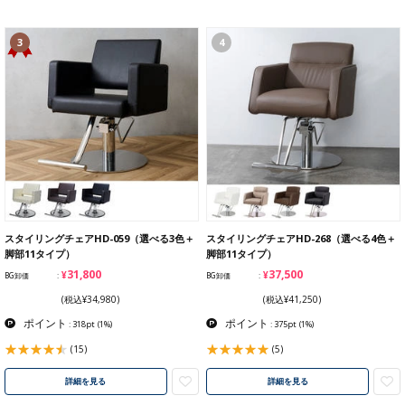
3
4
スタイリングチェアHD-059（選べる3色＋
スタイリングチェアHD-268（選べる4色＋
脚部11タイプ）
脚部11タイプ）
¥31,800
¥37,500
BG卸価
BG卸価
(税込¥34,980)
(税込¥41,250)
ポイント
ポイント
: 318pt
(1%)
: 375pt
(1%)
(15)
(5)
詳細を見る
詳細を見る