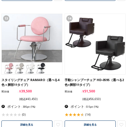
13
14
スタイリングチェア RAMARO（選べる4
手動シャンプーチェア HD-059S（選べる2
色＋脚部11タイプ）
色+脚部11タイプ）
¥39,500
¥51,500
BG卸価
BG卸価
(税込¥43,450)
(税込¥56,650)
ポイント
ポイント
: 395pt
(1%)
: 515pt
(1%)
(0)
(14)
詳細を見る
詳細を見る