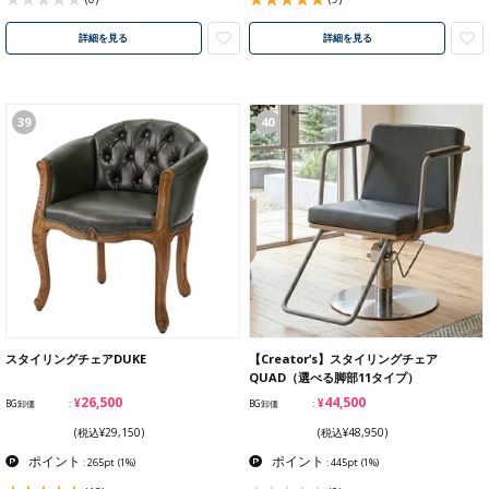
詳細を見る
詳細を見る
39
40
スタイリングチェアDUKE
【Creator’s】スタイリングチェア
QUAD（選べる脚部11タイプ）
¥26,500
¥44,500
BG卸価
BG卸価
(税込¥29,150)
(税込¥48,950)
ポイント
ポイント
: 265pt
(1%)
: 445pt
(1%)