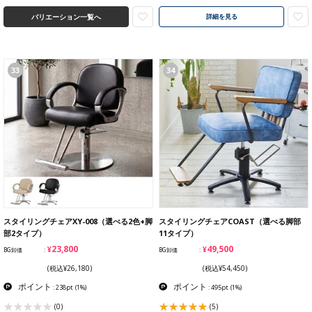
バリエーション一覧へ
詳細を見る
33
34
スタイリングチェアXY-008（選べる2色+脚
スタイリングチェアCOAST（選べる脚部
部2タイプ）
11タイプ）
¥23,800
¥49,500
BG卸価
BG卸価
(税込¥26,180)
(税込¥54,450)
ポイント
ポイント
: 238pt
(1%)
: 495pt
(1%)
(0)
(5)