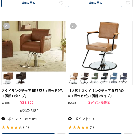
詳細を見る
詳細を見る
25
26
スタイリングチェア BREEZE（選べる2色
【大広】スタイリングチェア RETRO
＋脚部11タイプ）
S（選べる8色＋脚部9タイプ）
¥38,800
ログイン後表示
BG卸価
BG卸価
(税込¥42,680)
ポイント
ポイント
: 388pt
(1%)
:
(1%)
(11)
(1)