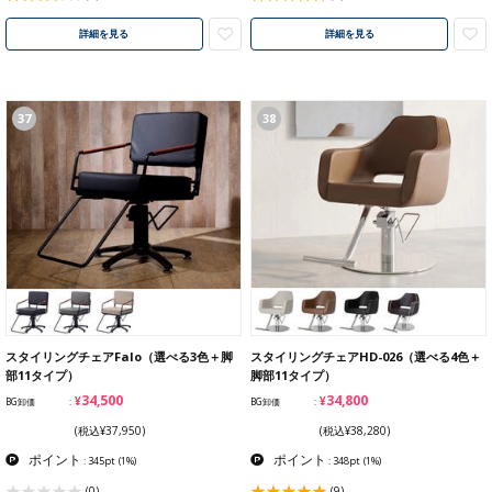
詳細を見る
詳細を見る
37
38
スタイリングチェアFalo（選べる3色＋脚
スタイリングチェアHD-026（選べる4色＋
部11タイプ）
脚部11タイプ）
¥34,500
¥34,800
BG卸価
BG卸価
(税込¥37,950)
(税込¥38,280)
ポイント
ポイント
: 345pt
(1%)
: 348pt
(1%)
(0)
(9)