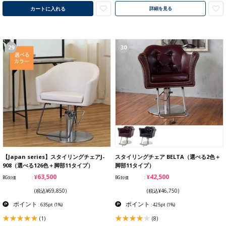
カートに入れる
詳細を見る
29
30
【Japan series】スタイリングチェアJ-
スタイリングチェア BELTA（選べる2色＋
908（選べる126色＋脚部11タイプ）
脚部11タイプ）
¥63,500
¥42,500
BG卸価
BG卸価
(税込¥69,850)
(税込¥46,750)
ポイント
ポイント
: 635pt
(1%)
: 425pt
(1%)
(1)
(8)