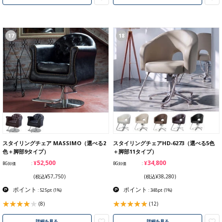
17
18
スタイリングチェア MASSIMO（選べる2
スタイリングチェアHD-6273（選べる5色
色＋脚部9タイプ）
＋脚部11タイプ）
¥52,500
¥34,800
BG卸価
BG卸価
(税込¥57,750)
(税込¥38,280)
ポイント
ポイント
: 525pt
(1%)
: 348pt
(1%)
(8)
(12)
詳細を見る
詳細を見る