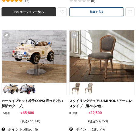
(13)
(0)
バリエーション一覧へ
詳細を見る
41
42
カータイプセット椅子COPS(選べる2色＋
スタイリングチェアLUMINOUSアームレ
脚部11タイプ）
スタイプ（選べる2色）
¥65,800
¥22,500
BG卸価
BG卸価
(税込¥72,380)
(税込¥24,750)
ポイント
ポイント
: 658pt
(1%)
: 225pt
(1%)