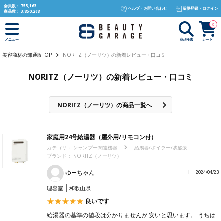
text.skipToContent
text.skipToNavigation
会員数：
755,163
ヘルプ・お問い合わせ
新規登録・ログイン
商品数：
3,850,268
0
商品検索
カート
メニュー
美容商材の卸通販TOP
NORITZ（ノーリツ）の新着レビュー・口コミ
NORITZ（ノーリツ）の新着レビュー・口コミ
NORITZ（ノーリツ）の商品一覧へ
家庭用24号給湯器（屋外用/リモコン付）
カテゴリ：
シャンプー関連機器
給湯器/ボイラー/炭酸泉
ブランド：
NORITZ（ノーリツ）
ゆーちゃん
2024/04/23
理容室
和歌山県
良いです
給湯器の基準の値段は分かりませんが 安いと思います。 うちは