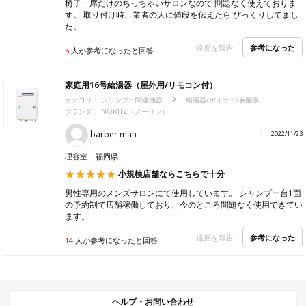
椅子一席だけのちっちゃいサロンなので 問題なく使えておりま
す。 取り付け時、業者の人に値段を伝えたら びっくりしてまし
た。
参考になった
違反を報告
5
人が参考になったと回答
家庭用16号給湯器（屋外用/リモコン付）
カテゴリ：
シャンプー関連機器
給湯器/ボイラー/炭酸泉
ブランド：
NORITZ（ノーリツ）
barber man
2022/11/23
理容室
福岡県
小規模店舗ならこちらで十分
男性専用のメンズサロンにて使用しています。 シャンプー台1面
の予約制で店舗稼働しており、今のところ問題なく使用できてい
ます。
参考になった
違反を報告
14
人が参考になったと回答
ヘルプ・お問い合わせ