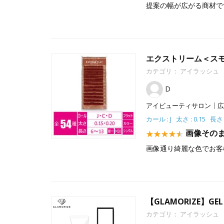
提案の幅が広がる商材で
エクストリーム＜スモー
カテゴリ：
アイラッシュ
D
アイビューティサロン
広
カール : J 太さ : 0.15 長さ 
画像その
画像通り綺麗な色でお客
【GLAMORIZE】GEL
カテゴリ：
アイラッシュ