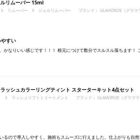
ェルリムーバー 15ml
リムーバー
ジェルリムーバー
ブランド：
GLAMORIZE（グラ
いやすい
、かなりいい感じです！！！ 根元につけて数分でスルスル落ちます！ 
】アイラッシュカラーリングティント スターターキット4点セット
ト
ラッシュリフトトリートメント
ブランド：
GLAMORIZE（グラマ
いるので導入しやすく、施術もスムーズに行えました。仕上がりも自然