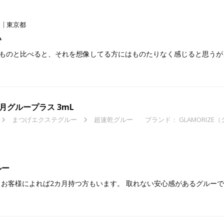
東京都
い
ものと比べると、それを想像してる方にはものたりなく感じると思うが
2ヶ月グループラス 3mL
まつげエクステグルー
超速乾グルー
ブランド：
GLAMORIZ
ルー
 お客様によれば2カ月持つ方もいます。 取れない安心感があるグルー