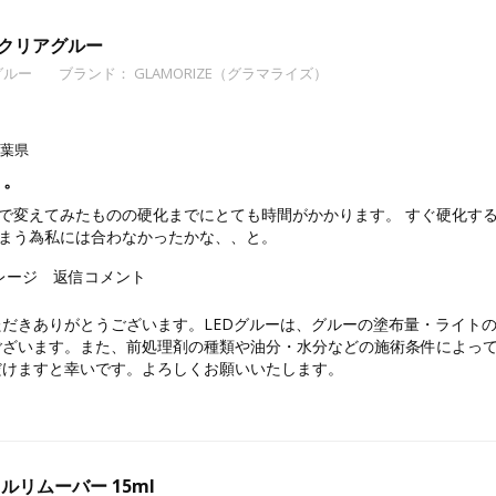
EDクリアグルー
グルー
ブランド：
GLAMORIZE（グラマライズ）
葉県
。。
で変えてみたものの硬化までにとても時間がかかります。 すぐ硬化す
まう為私には合わなかったかな、、と。
レージ
返信コメント
だきありがとうございます。LEDグルーは、グルーの塗布量・ライト
ございます。また、前処理剤の種類や油分・水分などの施術条件によっ
だけますと幸いです。よろしくお願いいたします。
ェルリムーバー 15ml