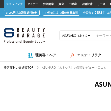
text.skipToContent
text.skipToNavigation
ショッピング
セミナー
独立開業
資金
不動産
店舗設計
リース
755,141
3,000円以上通常送料無料
17時迄注文で最短当日出荷
会員数：
口
ASUNARO（あすなろ）
理美容・ヘア
エステ・リラク
美容商材の卸通販TOP
ASUNARO（あすなろ）の新着レビュー・口コミ
AS