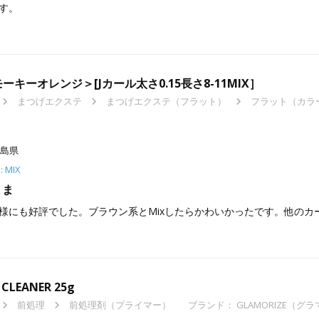
す。
キーオレンジ＞[Jカール太さ0.15長さ8-11MIX］
まつげエクステ
まつげエクステ（フラット）
フラット（カラ
島県
: MIX
まま
様にも好評でした。ブラウン系とMixしたらかわいかったです。他のカ
 CLEANER 25g
前処理
前処理剤（プライマー）
ブランド：
GLAMORIZE（グ