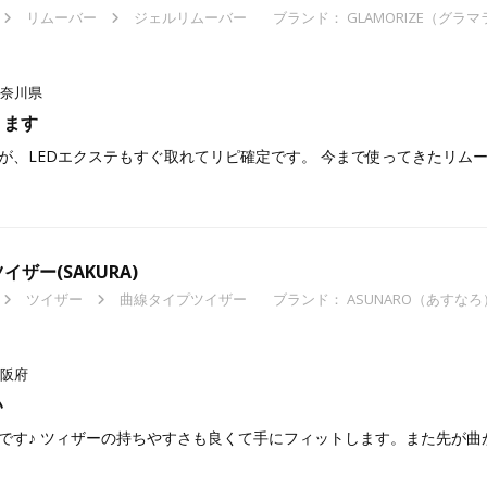
リムーバー
ジェルリムーバー
ブランド：
GLAMORIZE（グラ
奈川県
ります
が、LEDエクステもすぐ取れてリピ確定です。 今まで使ってきたリム
ザー(SAKURA)
ツイザー
曲線タイプツイザー
ブランド：
ASUNARO（あすなろ
阪府
い
です♪ ツィザーの持ちやすさも良くて手にフィットします。また先が曲