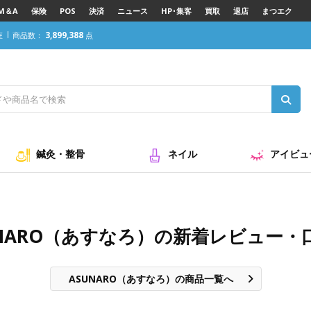
M＆A
保険
POS
決済
ニュース
HP･集客
買取
退店
まつエク
3,899,388
座
商品数：
点
鍼灸・整骨
ネイル
アイビュ
UNARO（あすなろ）の新着レビュー・
ASUNARO（あすなろ）の商品一覧へ