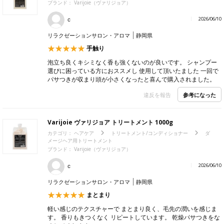
ブランド：
Varijoie（ヴァリジョア）
ｃ
2026/06/10
リラクゼーションサロン・アロマ
静岡県
手触り
泡立ち良くキシミなく香も強くないのが良いです。 シャンプー
選びに困っている方におススメし 使用して頂いたました 一回で
パサつきが収まり頭が小さくなったと喜んで購入されました。
参考になった
違反を報告
Varijoie ヴァリジョア トリートメント 1000g
カテゴリ：
ヘアケア
トリートメント/コンディショナー
ダ
メージヘア用トリートメント
ブランド：
Varijoie（ヴァリジョア）
ｃ
2026/06/10
リラクゼーションサロン・アロマ
静岡県
まとまり
軽い感じのテクスチャーで まとまり良く、毛先の潤いを感じま
す。 香りもきつくなく リピートしています。 乾燥パサつきをな