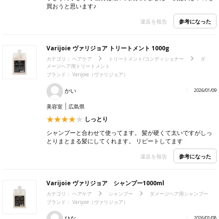
買おうと思います♪
参考になった
違反を報告
Varijoie ヴァリジョア トリートメント 1000g
カテゴリ：
ヘアケア
トリートメント/コンディショナー
ダ
メージヘア用トリートメント
ブランド：
Varijoie（ヴァリジョア）
かい
2026/01/09
美容室
広島県
しっとり
シャンプーと合わせて使ってます。 髪が硬くて太いですがしっ
とりまとまる髪にしてくれます。 リピートしてます
参考になった
違反を報告
Varijoie ヴァリジョア シャンプー1000ml
カテゴリ：
ヘアケア
シャンプー
ダメージヘア用シャンプー
ブランド：
Varijoie（ヴァリジョア）
ひな
2026/01/08