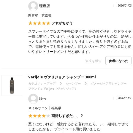
理容店
2026/01/03
理容室
東京都
ツヤがちがう
スプレータイプなので手軽に使えて、朝の寝ぐせ直しやドライヤ
ー前に重宝しています。ベタつかず軽い仕上がりなのに、髪がし
っとりまとまり指通りも良くなりました。香りも強すぎず上品
で、毎日使っても飽きません。忙しい人やヘアケア初心者にも使
いやすいトリートメントだと思います。
参考になった
違反を報告
Varijoie ヴァリジョア シャンプー 300ml
カテゴリ：
ヘアケア
シャンプー
ダメージヘア用シャンプー
ブランド：
Varijoie（ヴァリジョア）
ゆっ
2026/01/02
ネイルサロン
福島県
期待しすぎた、、？
悪くはないけど、感動するかと言われたら、、、 期待しすぎて
しまったかも。 プライベート用に買いました