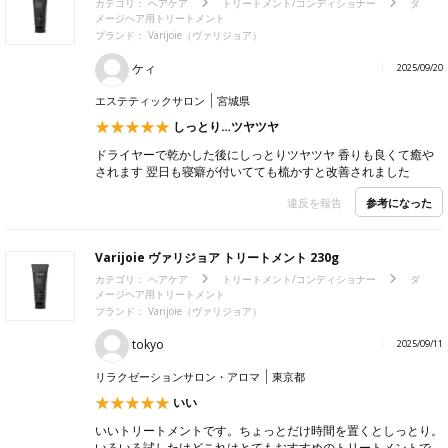
カテゴリ：
ヘアケア
トリートメント/コンディショナー
ダ
メージヘア用トリートメント
ブランド：
Varijoie（ヴァリジョア）
ケィ
2025/09/20
エステティックサロン
宮城県
しっとり…ツヤツヤ
ドライヤーで乾かした後にしっとりツヤツヤ 香りも良くて癒や
されます 翌日も寝癖が付いてても梳かすと改善されました
参考になった
違反を報告
Varijoie ヴァリジョア トリートメント 230g
カテゴリ：
ヘアケア
トリートメント/コンディショナー
ダ
メージヘア用トリートメント
ブランド：
Varijoie（ヴァリジョア）
tokyo
2025/09/11
リラクゼーションサロン・アロマ
東京都
いい
いいトリートメントです。ちょっとだけ時間を置くとしっとり。
いろいろ試したけどこれはとてもおすすめのトリートメントで