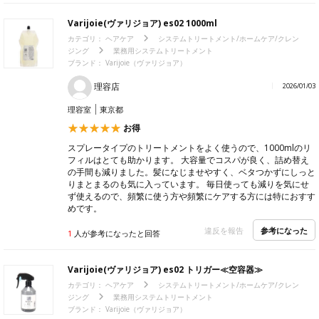
Varijoie(ヴァリジョア) es02 1000ml
カテゴリ：
ヘアケア
システムトリートメント/ホームケア/クレン
ジング
業務用システムトリートメント
ブランド：
Varijoie（ヴァリジョア）
理容店
2026/01/03
理容室
東京都
お得
スプレータイプのトリートメントをよく使うので、1000mlのリ
フィルはとても助かります。 大容量でコスパが良く、詰め替え
の手間も減りました。髪になじませやすく、ベタつかずにしっと
りまとまるのも気に入っています。 毎日使っても減りを気にせ
ず使えるので、頻繁に使う方や頻繁にケアする方には特におすす
めです。
参考になった
違反を報告
1
人が参考になったと回答
Varijoie(ヴァリジョア) es02 トリガー≪空容器≫
カテゴリ：
ヘアケア
システムトリートメント/ホームケア/クレン
ジング
業務用システムトリートメント
ブランド：
Varijoie（ヴァリジョア）