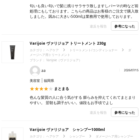
匂いも良い匂いで髪に残りサラサラ致しますしパーマの時など前
処理にもしております。こちらの商品はお客様のご注文で購入致
しました。因みに大きい500mlは業務用で使用しております。
参考になった
違反を報告
Varijoie ヴァリジョア トリートメント 230g
カテゴリ：
ヘアケア
トリートメント/コンディショナー
ダ
メージヘア用トリートメント
ブランド：
Varijoie（ヴァリジョア）
aa
2026/07/15
美容室
福岡県
まとまる
色んな髪質の人に合う気がする 膨らみを抑えてくれてまとまり
やすい。 翌朝も調子がいい。値段もお手頃でよし
参考になった
違反を報告
Varijoie ヴァリジョア シャンプー1000ml
カテゴリ：
ヘアケア
シャンプー
ダメージヘア用シャンプー