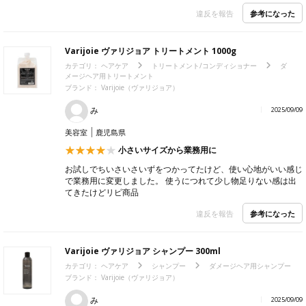
参考になった
違反を報告
Varijoie ヴァリジョア トリートメント 1000g
カテゴリ：
ヘアケア
トリートメント/コンディショナー
ダ
メージヘア用トリートメント
ブランド：
Varijoie（ヴァリジョア）
み
2025/09/09
美容室
鹿児島県
小さいサイズから業務用に
お試しでちいさいさいずをつかってたけど、使い心地がいい感じ
で業務用に変更しました。 使うにつれて少し物足りない感は出
てきたけどリピ商品
参考になった
違反を報告
Varijoie ヴァリジョア シャンプー 300ml
カテゴリ：
ヘアケア
シャンプー
ダメージヘア用シャンプー
ブランド：
Varijoie（ヴァリジョア）
み
2025/09/09