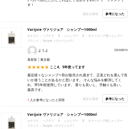
す！
参考になった
違反を報告
Varijoie ヴァリジョア シャンプー1000ml
カテゴリ：
ヘアケア
シャンプー
ダメージヘア用シャンプー
ブランド：
Varijoie（ヴァリジョア）
ようよ
2025/09/10
美容室
東京都
ここ4、5年使ってます
最近様々なシャンプー剤が販売され過ぎて、正直どれを選んで良
いか迷うことがあるかと思います。 そんな悩みを解消してく
れ、早5年程使用しています。 香りも良いし、手触りも良い。
最高です。
参考になった
違反を報告
1
人が参考になったと回答
Varijoie ヴァリジョア シャンプー1000ml
カテゴリ：
ヘアケア
シャンプー
ダメージヘア用シャンプー
ブランド：
Varijoie（ヴァリジョア）