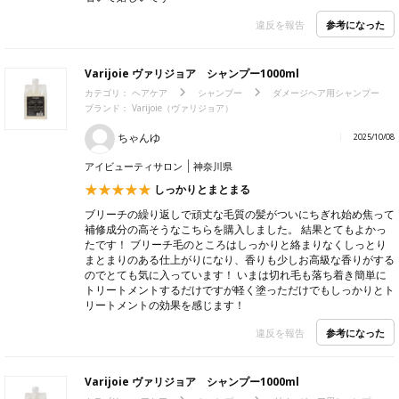
参考になった
違反を報告
Varijoie ヴァリジョア シャンプー1000ml
カテゴリ：
ヘアケア
シャンプー
ダメージヘア用シャンプー
ブランド：
Varijoie（ヴァリジョア）
ちゃんゆ
2025/10/08
アイビューティサロン
神奈川県
しっかりとまとまる
ブリーチの繰り返しで頑丈な毛質の髪がついにちぎれ始め焦って
補修成分の高そうなこちらを購入しました。 結果とてもよかっ
たです！ ブリーチ毛のところはしっかりと絡まりなくしっとり
まとまりのある仕上がりになり、香りも少しお高級な香りがする
のでとても気に入っています！ いまは切れ毛も落ち着き簡単に
トリートメントするだけですが軽く塗っただけでもしっかりとト
リートメントの効果を感じます！
参考になった
違反を報告
Varijoie ヴァリジョア シャンプー1000ml