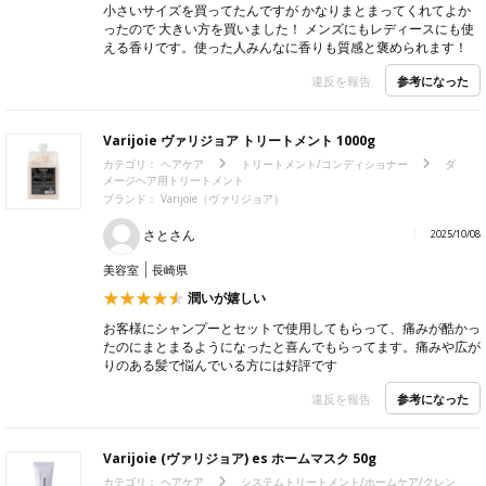
小さいサイズを買ってたんですが かなりまとまってくれてよか
ったので 大きい方を買いました！ メンズにもレディースにも使
える香りです。使った人みんなに香りも質感と褒められます！
参考になった
違反を報告
Varijoie ヴァリジョア トリートメント 1000g
カテゴリ：
ヘアケア
トリートメント/コンディショナー
ダ
メージヘア用トリートメント
ブランド：
Varijoie（ヴァリジョア）
さとさん
2025/10/08
美容室
長崎県
潤いが嬉しい
お客様にシャンプーとセットで使用してもらって、痛みが酷かっ
たのにまとまるようになったと喜んでもらってます。痛みや広が
りのある髪で悩んでいる方には好評です
参考になった
違反を報告
Varijoie (ヴァリジョア) es ホームマスク 50g
カテゴリ：
ヘアケア
システムトリートメント/ホームケア/クレン