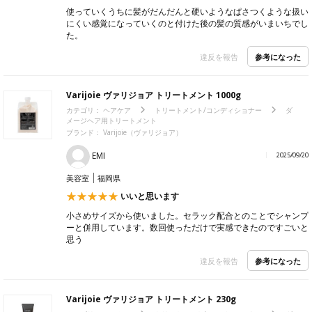
使っていくうちに髪がだんだんと硬いようなぱさつくような扱い
にくい感覚になっていくのと付けた後の髪の質感がいまいちでし
た。
参考になった
違反を報告
Varijoie ヴァリジョア トリートメント 1000g
カテゴリ：
ヘアケア
トリートメント/コンディショナー
ダ
メージヘア用トリートメント
ブランド：
Varijoie（ヴァリジョア）
EMI
2025/09/20
美容室
福岡県
いいと思います
小さめサイズから使いました。セラック配合とのことでシャンプ
ーと併用しています。数回使っただけで実感できたのですごいと
思う
参考になった
違反を報告
Varijoie ヴァリジョア トリートメント 230g