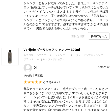
シャンプーとセットで買ってみました。 普段カラーやヘアアイ
ロン 毛先にはブリーチが残っていて パサつきが気になっていた
のですが とてもしっとりまとまる！！ 安くてこの仕上がりは凄
いおすすめしたい。 香りは市販にはなかなかない 『美容室のシ
ャンプー』というか どこかで嗅いだことのある香り。 フローラ
ルなのかな？ でも甘すぎず、強すぎず薄すぎずで かなり私は好
きです！ 男性でも使える香りなんじゃないかと。
参考になった
違反を報告
Varijoie ヴァリジョア シャンプー 300ml
カテゴリ：
ヘアケア
シャンプー
ダメージヘア用シャンプー
ブランド：
Varijoie（ヴァリジョア）
JOJ
2026/02/02
その他
千葉県
とてもいい！
普段カラーやヘアアイロン、 毛先にブリーチ残っていたりと パ
サつきがきになっていた近頃ですが すごいしっとりまとまりま
す！！ シャンプーは洗い流しに オイリーさを感じますが今の時
期には それが髪には丁度いいくらい。 香りは市販にはなかなか
ない、 美容室のシャンプーの香りというか… 甘すぎずそして強
すぎず薄すぎずで 自分は凄い気に入りました！ 次は大きいのを