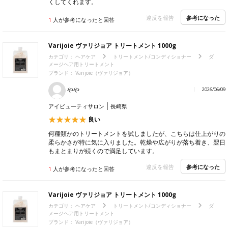
くしてくれます。
参考になった
違反を報告
1
人が参考になったと回答
Varijoie ヴァリジョア トリートメント 1000g
カテゴリ：
ヘアケア
トリートメント/コンディショナー
ダ
メージヘア用トリートメント
ブランド：
Varijoie（ヴァリジョア）
やや
2026/06/09
アイビューティサロン
長崎県
良い
何種類かのトリートメントを試しましたが、こちらは仕上がりの
柔らかさが特に気に入りました。乾燥や広がりが落ち着き、翌日
もまとまりが続くので満足しています。
参考になった
違反を報告
1
人が参考になったと回答
Varijoie ヴァリジョア トリートメント 1000g
カテゴリ：
ヘアケア
トリートメント/コンディショナー
ダ
メージヘア用トリートメント
ブランド：
Varijoie（ヴァリジョア）