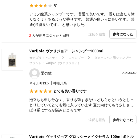
ザ
アミノ酸系シャンプーです。 普通で良いです。 香りは当たり障
りなくよくあるような香りです。 普通が良い人に良いです。 普
通が1番良いです。 と思いました。
参考になった
違反を報告
3
人が参考になったと回答
Varijoie ヴァリジョア シャンプー1000ml
カテゴリ：
ヘアケア
シャンプー
ダメージヘア用シャンプー
ブランド：
Varijoie（ヴァリジョア）
愛の歌
2026/04/07
ネイルサロン
神奈川県
とても良い香りです
泡立ちも申し分なく、香りも強すぎない どちらかというとしっ
とりしていてとても気に入っています 夏に向けてもう少しさっ
ぱり系にするか悩みどころです
参考になった
違反を報告
Varijoie ヴァリジョア グロッシーメイクセラム 100ml ボトル