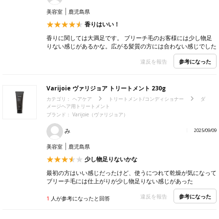
美容室
鹿児島県
香りはいい！
香りに関しては大満足です。 ブリーチ毛のお客様には少し物足
りない感じがあるかな。広がる髪質の方には合わない感じでした
参考になった
違反を報告
Varijoie ヴァリジョア トリートメント 230g
カテゴリ：
ヘアケア
トリートメント/コンディショナー
ダ
メージヘア用トリートメント
ブランド：
Varijoie（ヴァリジョア）
み
2025/09/09
美容室
鹿児島県
少し物足りないかな
最初の方はいい感じだったけど、使うにつれて乾燥が気になって
ブリーチ毛には仕上がりが少し物足りない感じがあった
参考になった
違反を報告
1
人が参考になったと回答