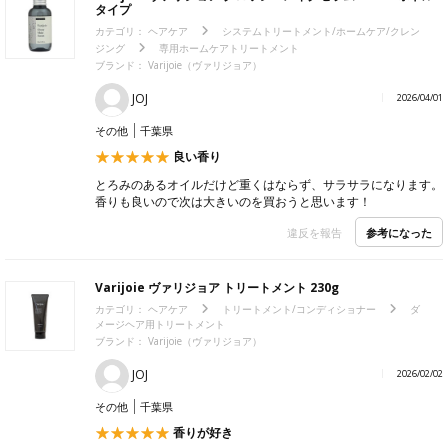
タイプ
カテゴリ：
ヘアケア
システムトリートメント/ホームケア/クレン
ジング
専用ホームケアトリートメント
ブランド：
Varijoie（ヴァリジョア）
JOJ
2026/04/01
その他
千葉県
良い香り
とろみのあるオイルだけど重くはならず、サラサラになります。
香りも良いので次は大きいのを買おうと思います！
参考になった
違反を報告
Varijoie ヴァリジョア トリートメント 230g
カテゴリ：
ヘアケア
トリートメント/コンディショナー
ダ
メージヘア用トリートメント
ブランド：
Varijoie（ヴァリジョア）
JOJ
2026/02/02
その他
千葉県
香りが好き