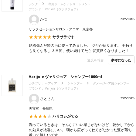
ジング
専用ホームケアトリートメント
ブランド：
Varijoie（ヴァリジョア）
かつ
2025/10/08
リラクゼーションサロン・アロマ
東京都
サラサラです
結構傷んだ髪の毛に使ってみました。 ツヤが蘇ります。 手触り
も良くなるし ３日間、使い続けてたら 髪質良くなりました！
参考になった
違反を報告
Varijoie ヴァリジョア シャンプー1000ml
カテゴリ：
ヘアケア
シャンプー
ダメージヘア用シャンプー
ブランド：
Varijoie（ヴァリジョア）
さとさん
2025/10/08
美容室
長崎県
ハリコシがでる
洗っているときは、そんなにいい感じがないけど、乾かしてから
の効果が抜群にいい。 朝から広がって仕方がなかった髪が落ち
着いて嬉しいです