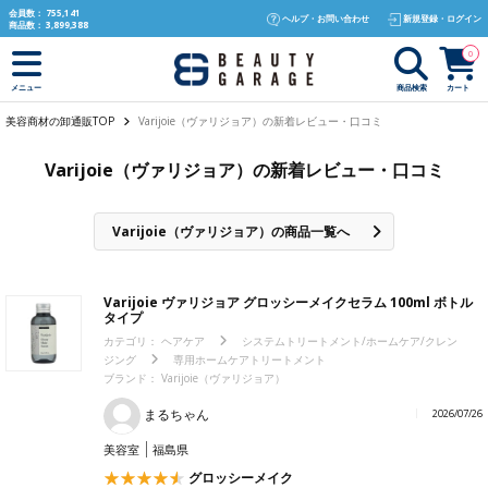
text.skipToContent
text.skipToNavigation
会員数：
755,141
ヘルプ・お問い合わせ
新規登録・ログイン
商品数：
3,899,388
0
商品検索
カート
メニュー
美容商材の卸通販TOP
Varijoie（ヴァリジョア）の新着レビュー・口コミ
Varijoie（ヴァリジョア）の新着レビュー・口コミ
Varijoie（ヴァリジョア）の商品一覧へ
Varijoie ヴァリジョア グロッシーメイクセラム 100ml ボトル
タイプ
カテゴリ：
ヘアケア
システムトリートメント/ホームケア/クレン
ジング
専用ホームケアトリートメント
ブランド：
Varijoie（ヴァリジョア）
まるちゃん
2026/07/26
美容室
福島県
グロッシーメイク