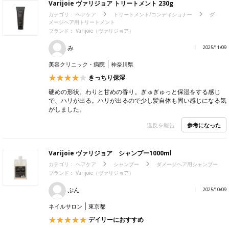
Varijoie ヴァリジョア トリートメント 230g
カテゴリ：
ヘアケア
トリートメント/コンディショナー
ダ
メージヘア用トリートメント
ブランド：
Varijoie（ヴァリジョア）
み
2025/11/09
美容クリニック・病院
神奈川県
きっちり保湿
硬めの形状。わりと甘めの香り。ぎゅぎゅっと保湿をする感じ
で、ハリが出る。ハリが出るので少し髪自体も固い感じになる気
がしました。
参考になった
違反を報告
Varijoie ヴァリジョア シャンプー1000ml
カテゴリ：
ヘアケア
シャンプー
ダメージヘア用シャンプー
ブランド：
Varijoie（ヴァリジョア）
ぷん
2025/10/09
ネイルサロン
東京都
デイリーにおすすめ