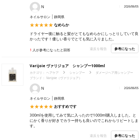
N
2026/06/05
ネイルサロン
静岡県
なめらか
ドライヤー後に触ると髪がとてもなめらかにしっとりしていて良
かったです！優しい香りでとても気に入りました。
参考になった
違反を報告
1
人が参考になったと回答
Varijoie ヴァリジョア シャンプー1000ml
カテゴリ：
ヘアケア
シャンプー
ダメージヘア用シャンプー
ブランド：
Varijoie（ヴァリジョア）
N
2026/06/05
ネイルサロン
静岡県
おすすめです
300mlを使用してみて気に入ったので1000ml購入しました。と
にかく香りが好きでカラー持ちも良いのでこれからリピートしま
す。
参考になった
違反を報告