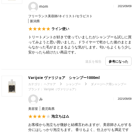
mom
2025/09/09
フリーランス美容師/ネイリスト/セラピスト
新潟県
ライン使い
トリートメントが好きで使っていましたがシャンプーも試しに買
ってみようと思い買いました。ドライヤーで乾かした後のまとま
らなかった毛がまとまるような気がします。匂いもよくもう少し
安かったら続けたい商品です。
参考になった
違反を報告
Varijoie ヴァリジョア シャンプー1000ml
カテゴリ：
ヘアケア
シャンプー
ダメージヘア用シャンプー
ブランド：
Varijoie（ヴァリジョア）
み
2025/09/09
美容室
鹿児島県
泡立ちは△
お客様から泡立ちが微妙と結構言われますが、美容師さんがする
分にはしっかり泡立ちます。 香りもよく、仕上がりも満足です