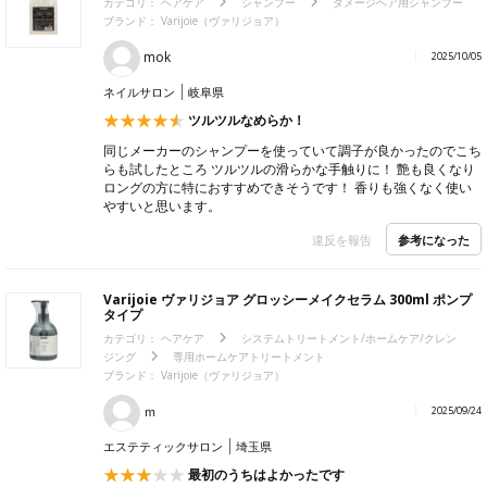
カテゴリ：
ヘアケア
シャンプー
ダメージヘア用シャンプー
ブランド：
Varijoie（ヴァリジョア）
mok
2025/10/05
ネイルサロン
岐阜県
ツルツルなめらか！
同じメーカーのシャンプーを使っていて調子が良かったのでこち
らも試したところ ツルツルの滑らかな手触りに！ 艶も良くなり
ロングの方に特におすすめできそうです！ 香りも強くなく使い
やすいと思います。
参考になった
違反を報告
Varijoie ヴァリジョア グロッシーメイクセラム 300ml ポンプ
タイプ
カテゴリ：
ヘアケア
システムトリートメント/ホームケア/クレン
ジング
専用ホームケアトリートメント
ブランド：
Varijoie（ヴァリジョア）
ｍ
2025/09/24
エステティックサロン
埼玉県
最初のうちはよかったです