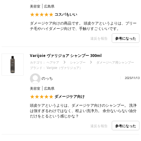
美容室
広島県
コスパもいい
ダメージケア向けの商品です。 頭皮ケアというよりは、ブリー
チ毛やハイダメージ向けで、手触りすごくいいです。
参考になった
違反を報告
Varijoie ヴァリジョア シャンプー 300ml
カテゴリ：
ヘアケア
シャンプー
ダメージヘア用シャンプー
ブランド：
Varijoie（ヴァリジョア）
のっち
2025/11/13
美容室
広島県
ダメージケア向け
頭皮ケアというよりは、ダメージケア向けのシャンプー。 洗浄
は強すぎるわけではなく、程よい洗浄力。 余分ないらない油分
だけをとるという感じかな？
参考になった
違反を報告