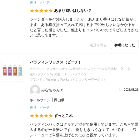
香り : クリア
あまり匂いはしない？
ラベンダーを4つ購入しましたが、あんまり香りはしない気がし
ます。ある程度折って入れて溶けるまで90分ちょいはかかるか
なと言った感じでした。他よりもコスパいいのでリピしようかな
とは思ってます。
参考になった
違反を報告
パラフィンワックス（ピーチ）
カテゴリ：
マッサージオイル/精油/ジェル/クリーム/脱毛商材
脱
毛/パラフィン/その他
パラフィン
ブランド： Visionary Works（ビジョナリーワークス）
みなちゃんぐ
2026/05/26
ネイルサロン
岡山県
香り : ピーチ
ずっとこれ
パラフィンパックはクリアと混ぜて使用しています。こちらで購
入するのが一番安いです。 香りもきつくなくていいです。 ＋ワ
ンメニューで単価を上げるのにひと役かっています。