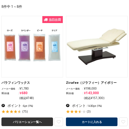
8件中 1～8件
パラフィンワックス
Zirafee（ジラフィー）アイボリー
¥1,780
¥198,000
メーカー価格
メーカー価格
¥680
¥143,000
BG卸価
BG卸価
(税込¥748)
(税込¥157,300)
ポイント
ポイント
: 6pt
(1%)
: 1430pt
(1%)
(75)
(3)
バリエーション一覧へ
カートに入れる