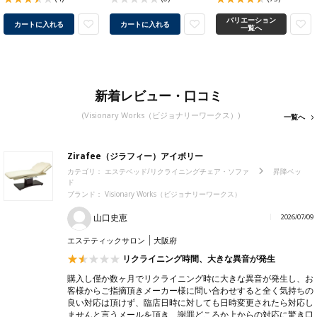
バリエーション
カートに入れる
カートに入れる
一覧へ
新着レビュー・口コミ
(Visionary Works（ビジョナリーワークス）)
一覧へ
Zirafee（ジラフィー）アイボリー
カテゴリ：
エステベッド/リクライニングチェア・ソファ
昇降ベッ
ド
ブランド： Visionary Works（ビジョナリーワークス）
山口史恵
2026/07/09
エステティックサロン
大阪府
リクライニング時間、大きな異音が発生
購入し僅か数ヶ月でリクライニング時に大きな異音が発生し、お
客様からご指摘頂きメーカー様に問い合わせすると全く気持ちの
良い対応は頂けず、臨店日時に対しても日時変更されたら対応し
ませんと言うメールを頂き、謝罪どころか上からの対応に驚き口