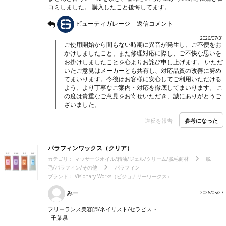
コミしました。 購入したこと後悔してます。
ビューティガレージ
返信コメント
2026/07/31
ご使用開始から間もない時期に異音が発生し、ご不便をお
かけしましたこと、また修理対応に際し、ご不快な思いを
お掛けしましたことを心よりお詫び申し上げます。 いただ
いたご意見はメーカーとも共有し、対応品質の改善に努め
てまいります。今後はお客様に安心してご利用いただける
よう、より丁寧なご案内・対応を徹底してまいります。 こ
の度は貴重なご意見をお寄せいただき、誠にありがとうご
ざいました。
参考になった
違反を報告
パラフィンワックス（クリア）
カテゴリ：
マッサージオイル/精油/ジェル/クリーム/脱毛商材
脱
毛/パラフィン/その他
パラフィン
ブランド： Visionary Works（ビジョナリーワークス）
みー
2026/05/27
フリーランス美容師/ネイリスト/セラピスト
千葉県