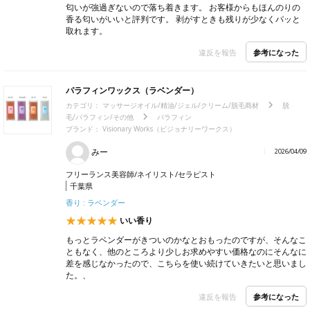
匂いが強過ぎないので落ち着きます。 お客様からもほんのりの
香る匂いがいいと評判です。 剥がすときも残りが少なくパッと
取れます。
参考になった
違反を報告
パラフィンワックス（ラベンダー）
カテゴリ：
マッサージオイル/精油/ジェル/クリーム/脱毛商材
脱
毛/パラフィン/その他
パラフィン
ブランド： Visionary Works（ビジョナリーワークス）
みー
2026/04/09
フリーランス美容師/ネイリスト/セラピスト
千葉県
香り : ラベンダー
いい香り
もっとラベンダーがきついのかなとおもったのですが、そんなこ
ともなく、他のところより少しお求めやすい価格なのにそんなに
差を感じなかったので、こちらを使い続けていきたいと思いまし
た。、
参考になった
違反を報告