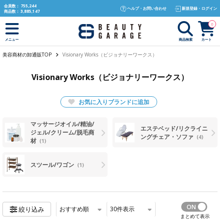
text.skipToContent
text.skipToNavigation
会員数：
755,244
ヘルプ・お問い合わせ
新規登録・ログイン
商品数：
3,885,147
0
商品検索
カート
メニュー
美容商材の卸通販TOP
Visionary Works（ビジョナリーワークス）
Visionary Works（ビジョナリーワークス）
お気に入りブランドに追加
マッサージオイル/精油/
エステベッド/リクライニ
ジェル/クリーム/脱毛商
ングチェア・ソファ
(4)
材
(1)
スツール/ワゴン
(1)
おすすめ順
30
件表示
絞り込み
まとめて表示