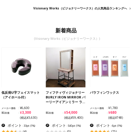
Visionary Works（ビジョナリーワークス）の人気商品ランキングへ
新着商品
(Visionary Works（ビジョナリーワークス）)
低反発U字フェイスマット
フィフティヴィジョナリー
パラフィンワックス
（アイホール付）
BURLY IRON MIRROR バ
ーリーアイアンミラー ラ…
¥6,600
¥1,780
メーカー価格
メーカー価格
¥3,300
¥54,000
¥680
BG卸価
BG卸価
BG卸価
(税込¥3,630)
(税込¥59,400)
(税込¥748)
ポイント
ポイント
ポイント
: 33pt
(1%)
: 540pt
(1%)
: 6pt
(1%)
(4)
(0)
(75)