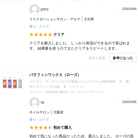
pino
2026/03/09
リラクゼーションサロン・アロマ
大分県
香り : クリア
クリア
クリアを購入しました。 しっかり保湿ができるので喜ばれま
す。 結構量を使うのでまたクリアをリピートします。
参考になった
違反を報告
パラフィンワックス（ローズ）
カテゴリ：
マッサージオイル/精油/ジェル/クリーム/脱毛商材
脱
毛/パラフィン/その他
パラフィン
ブランド： Visionary Works（ビジョナリーワークス）
ゆ
2026/03/06
ネイルサロン
大阪府
香り : ローズ
初めて購入
初めて気になった商品だったため、購入しました。 ローズの良