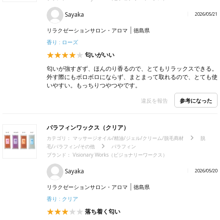
Sayaka
2026/05/21
リラクゼーションサロン・アロマ
徳島県
香り : ローズ
匂いがいい
匂いが強すぎず、ほんのり香るので、とてもリラックスできる。
外す際にもボロボロにならず、まとまって取れるので、とても使
いやすい。もっちりつやつやです。
参考になった
違反を報告
パラフィンワックス（クリア）
カテゴリ：
マッサージオイル/精油/ジェル/クリーム/脱毛商材
脱
毛/パラフィン/その他
パラフィン
ブランド： Visionary Works（ビジョナリーワークス）
Sayaka
2026/05/20
リラクゼーションサロン・アロマ
徳島県
香り : クリア
落ち着く匂い