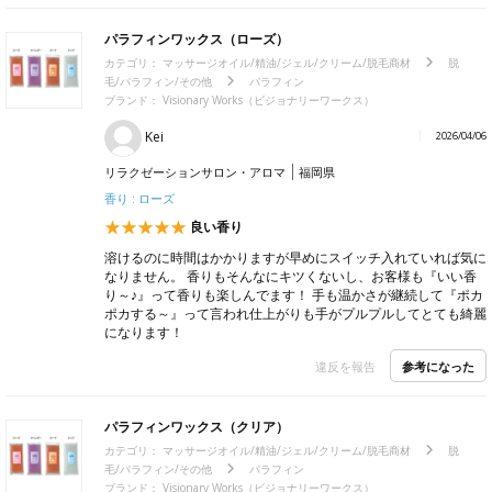
パラフィンワックス（ローズ）
カテゴリ：
マッサージオイル/精油/ジェル/クリーム/脱毛商材
脱
毛/パラフィン/その他
パラフィン
ブランド： Visionary Works（ビジョナリーワークス）
Kei
2026/04/06
リラクゼーションサロン・アロマ
福岡県
香り : ローズ
良い香り
溶けるのに時間はかかりますが早めにスイッチ入れていれば気に
なりません。 香りもそんなにキツくないし、お客様も『いい香
り～♪』って香りも楽しんでます！ 手も温かさが継続して『ポカ
ポカする～』って言われ仕上がりも手がプルプルしてとても綺麗
になります！
参考になった
違反を報告
パラフィンワックス（クリア）
カテゴリ：
マッサージオイル/精油/ジェル/クリーム/脱毛商材
脱
毛/パラフィン/その他
パラフィン
ブランド： Visionary Works（ビジョナリーワークス）