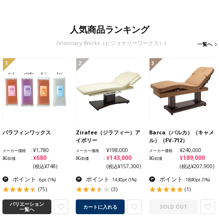
人気商品ランキング
(Visionary Works（ビジョナリーワークス）)
一覧へ
1
2
3
パラフィンワックス
Zirafee（ジラフィー）ア
Barca（バルカ）（キャメ
イボリー
ル）（FV-712）
¥1,780
¥198,000
¥240,000
メーカー価格
メーカー価格
メーカー価格
¥680
¥143,000
¥189,000
BG卸価
BG卸価
BG卸価
(税込¥748)
(税込¥157,300)
(税込¥207,900)
ポイント
ポイント
ポイント
: 6pt
(1%)
: 1430pt
(1%)
: 1890pt
(1%)
(75)
(3)
(1)
バリエーション
カートに入れる
SOLD OUT
一覧へ