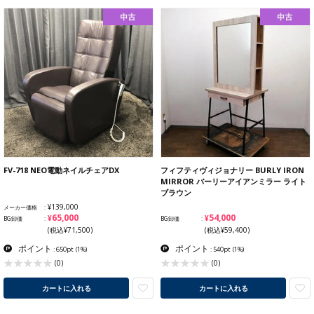
FV-718 NEO電動ネイルチェアDX
フィフティヴィジョナリー BURLY IRON
MIRROR バーリーアイアンミラー ライト
ブラウン
¥139,000
メーカー価格
¥65,000
¥54,000
BG卸価
BG卸価
(税込¥71,500)
(税込¥59,400)
ポイント
ポイント
: 650pt
(1%)
: 540pt
(1%)
(0)
(0)
カートに入れる
カートに入れる