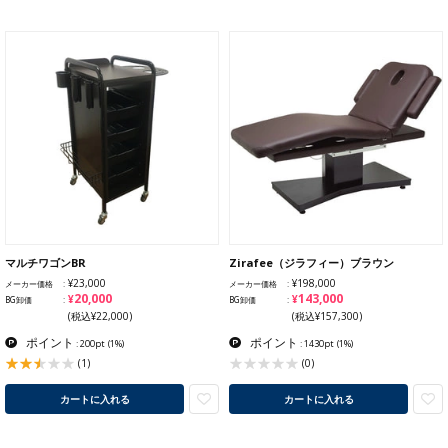
マルチワゴンBR
Zirafee（ジラフィー）ブラウン
¥23,000
¥198,000
メーカー価格
メーカー価格
¥20,000
¥143,000
BG卸価
BG卸価
(税込¥22,000)
(税込¥157,300)
ポイント
ポイント
: 200pt
(1%)
: 1430pt
(1%)
(1)
(0)
カートに入れる
カートに入れる