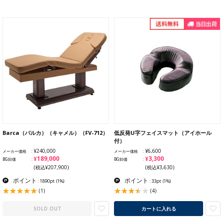
Barca（バルカ）（キャメル）（FV-712）
低反発U字フェイスマット（アイホール
付）
¥240,000
¥6,600
メーカー価格
メーカー価格
¥189,000
¥3,300
BG卸価
BG卸価
(税込¥207,900)
(税込¥3,630)
ポイント
ポイント
: 1890pt
(1%)
: 33pt
(1%)
(1)
(4)
SOLD OUT
カートに入れる