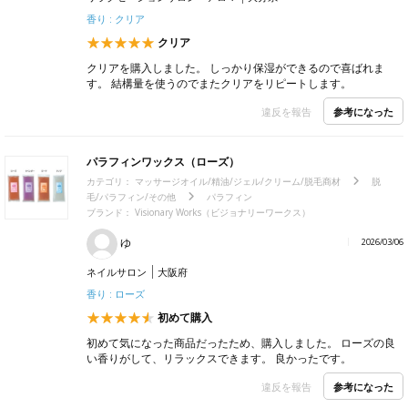
香り : クリア
クリア
クリアを購入しました。 しっかり保湿ができるので喜ばれま
す。 結構量を使うのでまたクリアをリピートします。
参考になった
違反を報告
パラフィンワックス（ローズ）
カテゴリ：
マッサージオイル/精油/ジェル/クリーム/脱毛商材
脱
毛/パラフィン/その他
パラフィン
ブランド： Visionary Works（ビジョナリーワークス）
ゆ
2026/03/06
ネイルサロン
大阪府
香り : ローズ
初めて購入
初めて気になった商品だったため、購入しました。 ローズの良
い香りがして、リラックスできます。 良かったです。
参考になった
違反を報告