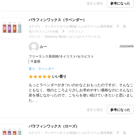
参考になった
違反を報告
パラフィンワックス（ラベンダー）
カテゴリ：
マッサージオイル/精油/ジェル/クリーム/脱毛商材
脱
毛/パラフィン/その他
パラフィン
ブランド： Visionary Works（ビジョナリーワークス）
みー
2026/04/09
フリーランス美容師/ネイリスト/セラピスト
千葉県
香り : ラベンダー
いい香り
もっとラベンダーがきついのかなとおもったのですが、そんなこ
ともなく、他のところより少しお求めやすい価格なのにそんなに
差を感じなかったので、こちらを使い続けていきたいと思いまし
た。、
参考になった
違反を報告
パラフィンワックス（ローズ）
カテゴリ：
マッサージオイル/精油/ジェル/クリーム/脱毛商材
脱