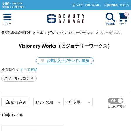
text.skipToContent
text.skipToNavigation
会員数：
755,374
ヘルプ・お問い合わせ
新規登録・ログイン
商品数：
3,918,066
0
商品検索
カート
メニュー
美容商材の卸通販TOP
Visionary Works（ビジョナリーワークス）
スツール/ワゴン
Visionary Works（ビジョナリーワークス）
お気に入りブランドに追加
検索条件：
すべて解除
スツール/ワゴン
おすすめ順
30
件表示
絞り込み
まとめて表示
1件中 1～1件