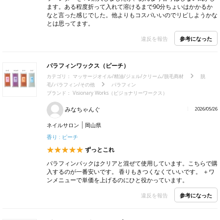
ます。ある程度折って入れて溶けるまで90分ちょいはかかるか
なと言った感じでした。他よりもコスパいいのでリピしようかな
とは思ってます。
参考になった
違反を報告
パラフィンワックス（ピーチ）
カテゴリ：
マッサージオイル/精油/ジェル/クリーム/脱毛商材
脱
毛/パラフィン/その他
パラフィン
ブランド： Visionary Works（ビジョナリーワークス）
みなちゃんぐ
2026/05/26
ネイルサロン
岡山県
香り : ピーチ
ずっとこれ
パラフィンパックはクリアと混ぜて使用しています。こちらで購
入するのが一番安いです。 香りもきつくなくていいです。 ＋ワ
ンメニューで単価を上げるのにひと役かっています。
参考になった
違反を報告