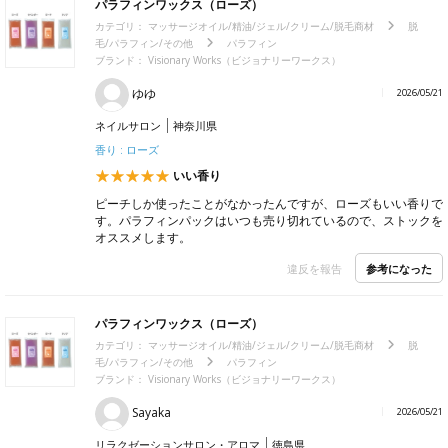
パラフィンワックス（ローズ）
カテゴリ：
マッサージオイル/精油/ジェル/クリーム/脱毛商材
脱
毛/パラフィン/その他
パラフィン
ブランド： Visionary Works（ビジョナリーワークス）
ゆゆ
2026/05/21
ネイルサロン
神奈川県
香り : ローズ
いい香り
ピーチしか使ったことがなかったんですが、ローズもいい香りで
す。パラフィンパックはいつも売り切れているので、ストックを
オススメします。
参考になった
違反を報告
パラフィンワックス（ローズ）
カテゴリ：
マッサージオイル/精油/ジェル/クリーム/脱毛商材
脱
毛/パラフィン/その他
パラフィン
ブランド： Visionary Works（ビジョナリーワークス）
Sayaka
2026/05/21
リラクゼーションサロン・アロマ
徳島県