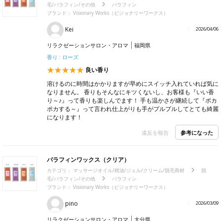
毛/パラフィン/その他
パラフィン
ブランド： Visionary Works（ビジョナリーワークス）
Kei
2026/04/06
リラクゼーションサロン・アロマ
福岡県
香り : ローズ
良い香り
溶けるのに時間はかかりますが早めにスイッチ入れていれば気に
なりません。 香りもそんなにキツくないし、お客様も『いい香
り～♪』って香りも楽しんでます！ 手も温かさが継続して『ポカ
ポカする～』って言われ仕上がりも手がプルプルしてとても綺麗
になります！
参考になった
違反を報告
パラフィンワックス（クリア）
カテゴリ：
マッサージオイル/精油/ジェル/クリーム/脱毛商材
脱
毛/パラフィン/その他
パラフィン
ブランド： Visionary Works（ビジョナリーワークス）
pino
2026/03/09
リラクゼーションサロン・アロマ
大分県