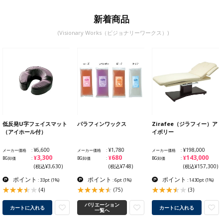
新着商品
(Visionary Works（ビジョナリーワークス）)
低反発U字フェイスマット
パラフィンワックス
Zirafee（ジラフィー）ア
（アイホール付）
イボリー
¥6,600
¥1,780
¥198,000
メーカー価格
メーカー価格
メーカー価格
¥3,300
¥680
¥143,000
BG卸価
BG卸価
BG卸価
(税込¥3,630)
(税込¥748)
(税込¥157,300)
ポイント
ポイント
ポイント
: 33pt
(1%)
: 6pt
(1%)
: 1430pt
(1%)
(4)
(75)
(3)
バリエーション
カートに入れる
カートに入れる
一覧へ