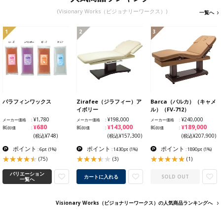
(Visionary Works（ビジョナリーワークス）)
一覧へ
1
2
3
パラフィンワックス
Zirafee（ジラフィー）ア
Barca（バルカ）（キャメ
イボリー
ル）（FV-712）
¥1,780
¥198,000
¥240,000
メーカー価格
メーカー価格
メーカー価格
¥680
¥143,000
¥189,000
BG卸価
BG卸価
BG卸価
(税込¥748)
(税込¥157,300)
(税込¥207,900)
ポイント
ポイント
ポイント
: 6pt
(1%)
: 1430pt
(1%)
: 1890pt
(1%)
(75)
(3)
(1)
バリエーション
カートに入れる
SOLD OUT
一覧へ
Visionary Works（ビジョナリーワークス）の人気商品ランキングへ