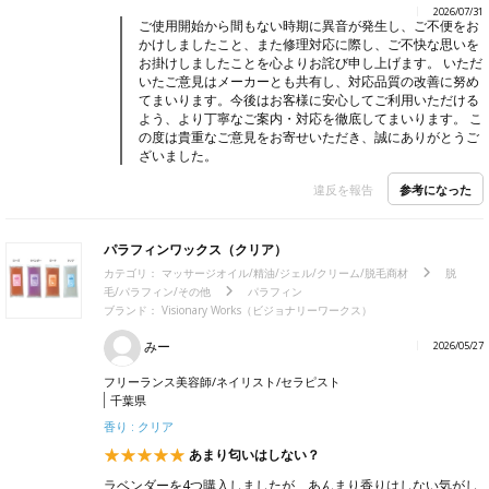
2026/07/31
ご使用開始から間もない時期に異音が発生し、ご不便をお
かけしましたこと、また修理対応に際し、ご不快な思いを
お掛けしましたことを心よりお詫び申し上げます。 いただ
いたご意見はメーカーとも共有し、対応品質の改善に努め
てまいります。今後はお客様に安心してご利用いただける
よう、より丁寧なご案内・対応を徹底してまいります。 こ
の度は貴重なご意見をお寄せいただき、誠にありがとうご
ざいました。
参考になった
違反を報告
パラフィンワックス（クリア）
カテゴリ：
マッサージオイル/精油/ジェル/クリーム/脱毛商材
脱
毛/パラフィン/その他
パラフィン
ブランド： Visionary Works（ビジョナリーワークス）
みー
2026/05/27
フリーランス美容師/ネイリスト/セラピスト
千葉県
香り : クリア
あまり匂いはしない？
ラベンダーを4つ購入しましたが、あんまり香りはしない気がし