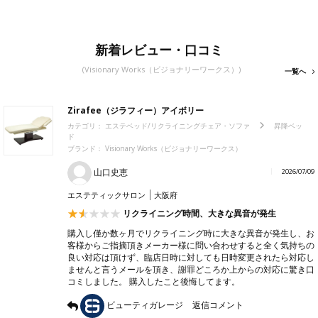
新着レビュー・口コミ
(Visionary Works（ビジョナリーワークス）)
一覧へ
Zirafee（ジラフィー）アイボリー
カテゴリ：
エステベッド/リクライニングチェア・ソファ
昇降ベッ
ド
ブランド： Visionary Works（ビジョナリーワークス）
山口史恵
2026/07/09
エステティックサロン
大阪府
リクライニング時間、大きな異音が発生
購入し僅か数ヶ月でリクライニング時に大きな異音が発生し、お
客様からご指摘頂きメーカー様に問い合わせすると全く気持ちの
良い対応は頂けず、臨店日時に対しても日時変更されたら対応し
ませんと言うメールを頂き、謝罪どころか上からの対応に驚き口
コミしました。 購入したこと後悔してます。
ビューティガレージ
返信コメント