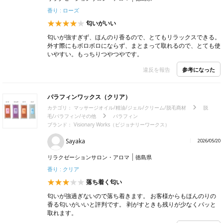
香り : ローズ
匂いがいい
匂いが強すぎず、ほんのり香るので、とてもリラックスできる。
外す際にもボロボロにならず、まとまって取れるので、とても使
いやすい。もっちりつやつやです。
参考になった
違反を報告
パラフィンワックス（クリア）
カテゴリ：
マッサージオイル/精油/ジェル/クリーム/脱毛商材
脱
毛/パラフィン/その他
パラフィン
ブランド： Visionary Works（ビジョナリーワークス）
Sayaka
2026/05/20
リラクゼーションサロン・アロマ
徳島県
香り : クリア
落ち着く匂い
匂いが強過ぎないので落ち着きます。 お客様からもほんのりの
香る匂いがいいと評判です。 剥がすときも残りが少なくパッと
取れます。