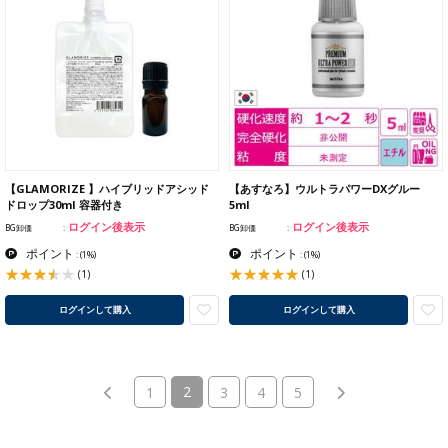
【GLAMORIZE 】ハイブリッドアシッド
【あすなろ】ウルトラパワーDXグルー
ドロップ30ml 容器付き
5ml
ログイン後表示
ログイン後表示
BG卸価
BG卸価
ポイント
ポイント
:
(1%)
:
(1%)
(1)
(1)
ログインして購入
ログインして購入
(current)
2
1
3
4
5