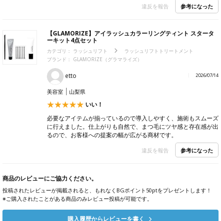
参考になった
違反を報告
【GLAMORIZE】アイラッシュカラーリングティント スタータ
ーキット4点セット
カテゴリ：
ラッシュリフト
ラッシュリフトトリートメント
ブランド： GLAMORIZE（グラマライズ）
etto
2026/07/14
美容室
山梨県
いい！
必要なアイテムが揃っているので導入しやすく、施術もスムーズ
に行えました。仕上がりも自然で、まつ毛にツヤ感と存在感が出
るので、お客様への提案の幅が広がる商材です。
参考になった
違反を報告
商品のレビューにご協力ください。
投稿されたレビューが掲載されると、もれなくBGポイント50ptをプレゼントします！
※ご購入されたことがある商品のみレビュー投稿が可能です。
購入履歴からレビューを書く