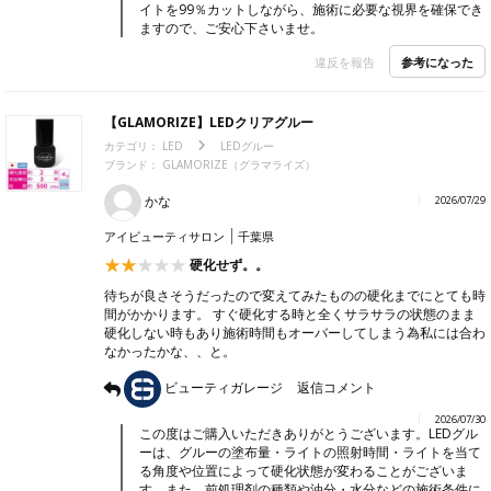
イトを99％カットしながら、施術に必要な視界を確保でき
ますので、ご安心下さいませ。
参考になった
違反を報告
【GLAMORIZE】LEDクリアグルー
カテゴリ：
LED
LEDグルー
ブランド： GLAMORIZE（グラマライズ）
かな
2026/07/29
アイビューティサロン
千葉県
硬化せず。。
待ちが良さそうだったので変えてみたものの硬化までにとても時
間がかかります。 すぐ硬化する時と全くサラサラの状態のまま
硬化しない時もあり施術時間もオーバーしてしまう為私には合わ
なかったかな、、と。
ビューティガレージ
返信コメント
2026/07/30
この度はご購入いただきありがとうございます。LEDグル
ーは、グルーの塗布量・ライトの照射時間・ライトを当て
る角度や位置によって硬化状態が変わることがございま
す。また、前処理剤の種類や油分・水分などの施術条件に