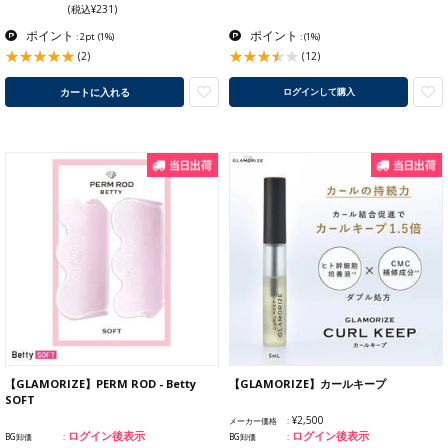
(税込¥231)
ポイント
ポイント
: 2pt
(1%)
:
(1%)
(2)
(12)
カートに入れる
ログインして購入
【GLAMORIZE】PERM ROD - Betty
【GLAMORIZE】カールキープ
SOFT
¥2,500
メーカー価格
ログイン後表示
ログイン後表示
BG卸価
BG卸価