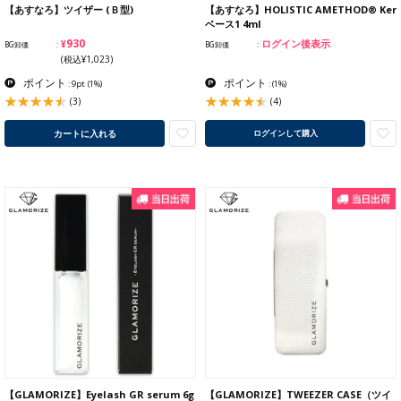
【あすなろ】ツイザー (Ｂ型)
【あすなろ】HOLISTIC AMETHOD® Ker
ベース1 4ml
¥930
ログイン後表示
BG卸価
BG卸価
(税込¥1,023)
ポイント
ポイント
: 9pt
(1%)
:
(1%)
(3)
(4)
カートに入れる
ログインして購入
【GLAMORIZE】Eyelash GR serum 6g
【GLAMORIZE】TWEEZER CASE（ツイ