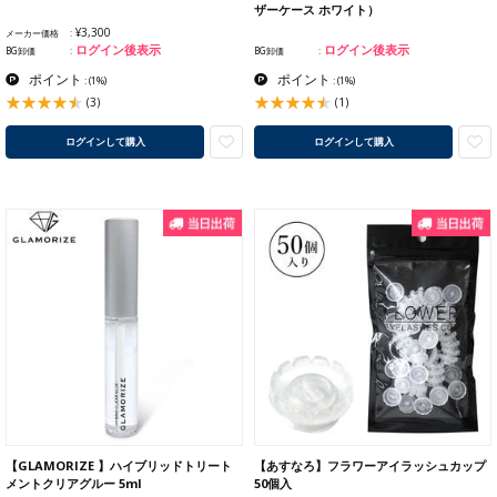
ザーケース ホワイト）
¥3,300
メーカー価格
ログイン後表示
ログイン後表示
BG卸価
BG卸価
ポイント
ポイント
:
(1%)
:
(1%)
(3)
(1)
ログインして購入
ログインして購入
【GLAMORIZE 】ハイブリッドトリート
【あすなろ】フラワーアイラッシュカップ
メントクリアグルー 5ml
50個入