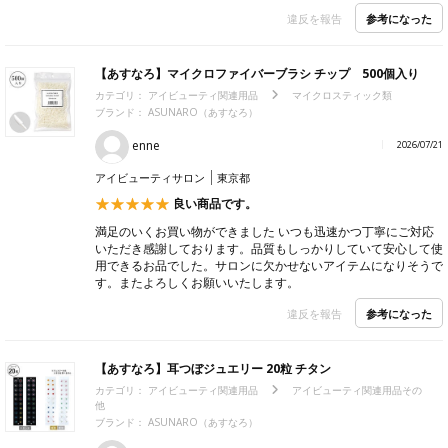
参考になった
違反を報告
【あすなろ】マイクロファイバーブラシ チップ 500個入り
カテゴリ：
アイビューティ関連用品
マイクロスティック類
ブランド： ASUNARO（あすなろ）
enne
2026/07/21
アイビューティサロン
東京都
良い商品です。
満足のいくお買い物ができました いつも迅速かつ丁寧にご対応
いただき感謝しております。品質もしっかりしていて安心して使
用できるお品でした。サロンに欠かせないアイテムになりそうで
す。またよろしくお願いいたします。
参考になった
違反を報告
【あすなろ】耳つぼジュエリー 20粒 チタン
カテゴリ：
アイビューティ関連用品
アイビューティ関連用品その
他
ブランド： ASUNARO（あすなろ）