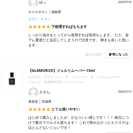
ゆっ
2026/07/16
ネイルサロン
福島県
カラー : チタン
下処理すればもちます
しっかり油分をとってから使用すれば長持ちします。 ただ、金
アレ重度だと反応してしまうので注意です。 輝きも良いと思い
ます。
参考になった
違反を報告
【GLAMORIZE】ジェルリムーバー 15ml
カテゴリ：
アイラッシュ
リムーバー
ジェルリムーバー
ブランド： GLAMORIZE（グラマライズ）
さざん、
2026/07/15
美容室
茨城県
とても使いやすい
はじめて購入しましたが、かなりいい感じです！！！ 根元につ
けて数分でスルスル落ちます！ これで取れなかったエクステは
ほとんどないくらいです！