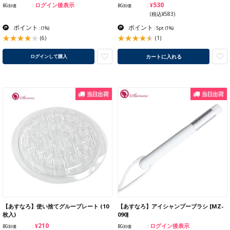
¥530
ログイン後表示
BG卸価
BG卸価
(税込¥583)
ポイント
ポイント
:
(1%)
: 5pt
(1%)
(6)
(1)
カートに入れる
ログインして購入
【あすなろ】使い捨てグループレート (10
【あすなろ】アイシャンプーブラシ [MZ-
枚入)
090]
¥210
ログイン後表示
BG卸価
BG卸価