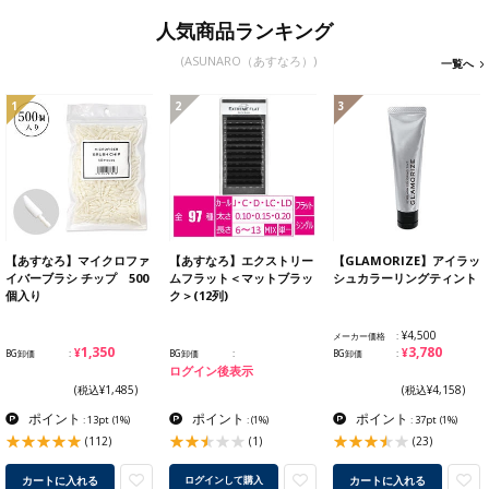
人気商品ランキング
(ASUNARO（あすなろ）)
一覧へ
1
2
3
【あすなろ】マイクロファ
【あすなろ】エクストリー
【GLAMORIZE】アイラッ
イバーブラシ チップ 500
ムフラット＜マットブラッ
シュカラーリングティント
個入り
ク＞(12列)
¥4,500
メーカー価格
¥1,350
¥3,780
BG卸価
BG卸価
BG卸価
ログイン後表示
(税込¥1,485)
(税込¥4,158)
ポイント
ポイント
ポイント
: 13pt
(1%)
:
(1%)
: 37pt
(1%)
(112)
(1)
(23)
カートに入れる
カートに入れる
ログインして購入