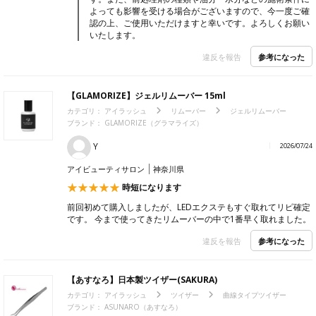
よっても影響を受ける場合がございますので、今一度ご確
認の上、ご使用いただけますと幸いです。よろしくお願い
いたします。
参考になった
違反を報告
【GLAMORIZE】ジェルリムーバー 15ml
カテゴリ：
アイラッシュ
リムーバー
ジェルリムーバー
ブランド： GLAMORIZE（グラマライズ）
Y
2026/07/24
アイビューティサロン
神奈川県
時短になります
前回初めて購入しましたが、LEDエクステもすぐ取れてリピ確定
です。 今まで使ってきたリムーバーの中で1番早く取れました。
参考になった
違反を報告
【あすなろ】日本製ツイザー(SAKURA)
カテゴリ：
アイラッシュ
ツイザー
曲線タイプツイザー
ブランド： ASUNARO（あすなろ）