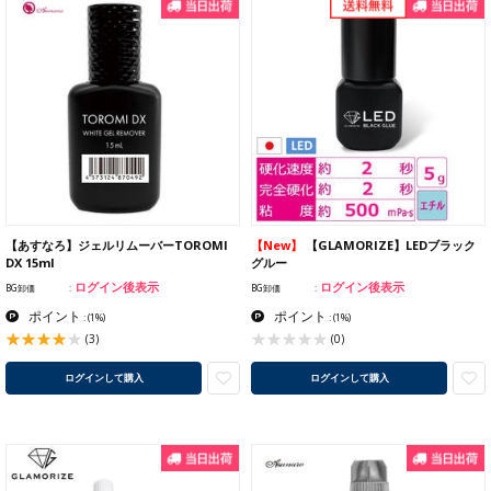
【あすなろ】ジェルリムーバーTOROMI
【New】
【GLAMORIZE】LEDブラック
DX 15ml
グルー
ログイン後表示
ログイン後表示
BG卸価
BG卸価
ポイント
ポイント
:
(1%)
:
(1%)
(3)
(0)
ログインして購入
ログインして購入