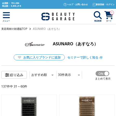
text.skipToContent
text.skipToNavigation
会員数：
755,286
ヘルプ・お問い合わせ
新規登録・ログイン
商品数：
3,895,218
0
商品検索
カート
メニュー
美容商材の卸通販TOP
ASUNARO（あすなろ）
ASUNARO（あすなろ）
お気に入りブランドに追加
セミナーで詳しく知る
おすすめ順
30
件表示
絞り込み
まとめて表示
137件中 31～60件