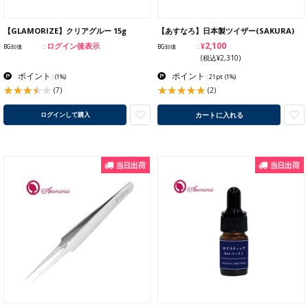
【GLAMORIZE】クリアグルー 15g
【あすなろ】日本製ツイザー(SAKURA)
¥2,100
ログイン後表示
BG卸価
BG卸価
(税込¥2,310)
ポイント
ポイント
:
(1%)
: 21pt
(1%)
(7)
(2)
カートに入れる
ログインして購入