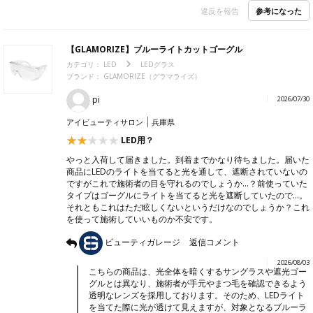
参考になった
違反を報告
【GLAMORIZE】ブルーライトカットゴーグル
カテゴリ：
LED
LEDグラス
ブランド： GLAMORIZE（グラマライズ）
pi
2026/07/30
アイビューティサロン
兵庫県
LED用？
やっと入荷して届きました。到着までかなり待ちました。届いた
商品にLEDのライトを当てると光を通して、遮断されていないの
ですがこれで施術者の目を守れるのでしょうか…？前使っていた
タイプはゴーグルにライトを当てると光を遮断していたので…。
それともこれはただ眩しくないというだけなのでしょうか？これ
を使って施術していいものか不安です。
ビューティガレージ
返信コメント
2026/08/03
こちらの商品は、光全体を暗くするサングラスや遮光ゴー
グルとは異なり、施術者が手元やまつ毛を確認できるよう
透明なレンズを採用しております。そのため、LEDライト
を当てた際に光が透けて見えますが、対象となるブルーラ