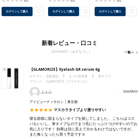
(0)
(0)
(0)
ログインして購入
ログインして購入
ログインして購入
新着レビュー・口コミ
(ASUNARO（あすなろ）)
一覧へ
【GLAMORIZE】Eyelash GR serum 6g
カテゴリ：
店販商品
まつげ美容液
筆タイプ
ブランド： GLAMORIZE（グラマライズ）
ふふふ
2026/08/03
アイビューティサロン
東京都
マスカラタイプより塗りやすい
寝る前様に固まらないタイプを探してしました。 こちらはコス
パもいいし、筆タイプなのでまつ毛にたっぷりつけやすいのでお
気に入りです！ 効果は目に見えて分かるわけではないですが、
また無くなったら買う予定です☺︎