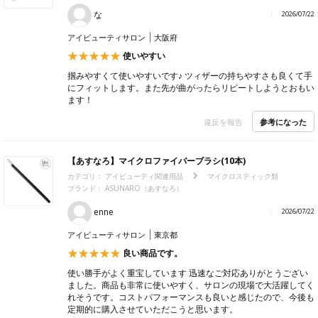
な
2026/07/22
アイビューティサロン
大阪府
使いやすい
掴みやすくて使いやすいです♪ ツィザーの持ちやすさも良くて手
にフィットします。また先が曲がったらリピートしようとおもい
ます！
参考になった
違反を報告
【あすなろ】マイクロファイバーブラシ(10本)
カテゴリ：
アイビューティ関連用品
マイクロスティック類
ブランド： ASUNARO（あすなろ）
enne
2026/07/22
アイビューティサロン
東京都
良い商品です。
使い勝手がよく重宝しています 迅速なご対応ありがとうござい
ました。商品も非常に使いやすく、サロンの現場で大活躍してく
れそうです。コストパフォーマンスも良いと感じたので、今後も
定期的に購入させていただこうと思います。