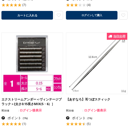
(7)
(4)
カートに入れる
ログインして購入
エクストリームアンダー＜ヴィンテージブ
【あすなろ】耳つぼスティック
ラック＞[太さ0.15長さMIX(5・6）］
ログイン後表示
ログイン後表示
BG卸価
BG卸価
ポイント
ポイント
:
(1%)
:
(1%)
(1)
(5)