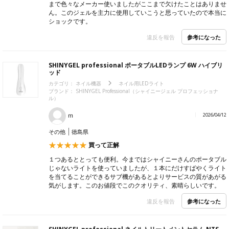
まで色々なメーカー使いましたがここまで欠けたことはありませ
ん。このジェルを主力に使用していこうと思っていたので本当に
ショックです。
参考になった
違反を報告
SHINYGEL professional ポータブルLEDランプ 6W ハイブリ
ッド
カテゴリ：
ネイル機器
ネイル用LEDライト
ブランド： SHINYGEL Professional（シャイニージェル プロフェッショナ
ル）
ｍ
2026/04/12
その他
徳島県
買って正解
１つあるととっても便利。今まではシャイニーさんのポータブル
じゃないライトを使っていましたが、１本にだけすばやくライト
を当てることができるサブ機があるとよりサービスの質があがる
気がします。このお値段でこのクオリティ、素晴らしいです。
参考になった
違反を報告