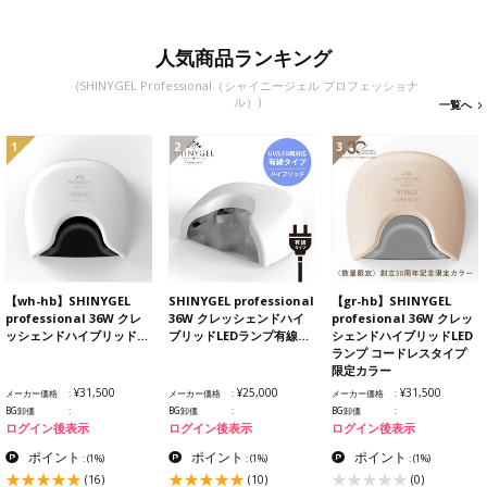
人気商品ランキング
(SHINYGEL Professional（シャイニージェル プロフェッショナ
ル）)
一覧へ
1
2
3
【wh-hb】SHINYGEL
SHINYGEL professional
【gr-hb】SHINYGEL
professional 36W クレ
36W クレッシェンドハイ
profesional 36W クレッ
ッシェンドハイブリッド…
ブリッドLEDランプ有線…
シェンドハイブリッドLED
ランプ コードレスタイプ
限定カラー
¥31,500
¥25,000
¥31,500
メーカー価格
メーカー価格
メーカー価格
BG卸価
BG卸価
BG卸価
ログイン後表示
ログイン後表示
ログイン後表示
ポイント
ポイント
ポイント
:
(1%)
:
(1%)
:
(1%)
(16)
(10)
(0)