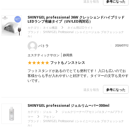
参考になった
違反を報告
SHINYGEL professional 36W クレッシェンドハイブリッド
LEDランプ有線タイプ（UV/LED両対応）
カテゴリ：
ネイル機器
ネイル用LEDライト
ブランド： SHINYGEL Professional（シャイニージェル プロフェッショナ
ル）
パトラ
2026/07/12
エステティックサロン
静岡県
フットもノンストレス
フットスタンドがあるのでとても便利てす！ 入口も広いのでお
客様からも手が入れやすいと好評です。タイマーの文字も見やす
いです。
参考になった
違反を報告
SHINYGEL professional ジェルリムーバー300ml
カテゴリ：
ジェル
ジェルクリーナー/アセトン/エタノール/プライ
マー
アセトン
ブランド： SHINYGEL Professional（シャイニージェル プロフェッショナ
ル）