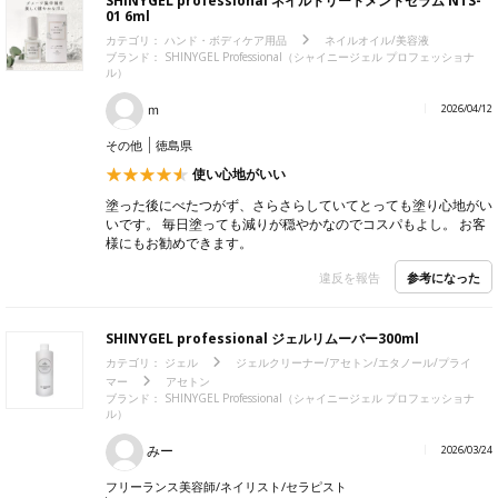
SHINYGEL professional ネイルトリートメントセラム NTS-
01 6ml
カテゴリ：
ハンド・ボディケア用品
ネイルオイル/美容液
ブランド： SHINYGEL Professional（シャイニージェル プロフェッショナ
ル）
ｍ
2026/04/12
その他
徳島県
使い心地がいい
塗った後にべたつがず、さらさらしていてとっても塗り心地がい
いです。 毎日塗っても減りが穏やかなのでコスパもよし。 お客
様にもお勧めできます。
参考になった
違反を報告
SHINYGEL professional ジェルリムーバー300ml
カテゴリ：
ジェル
ジェルクリーナー/アセトン/エタノール/プライ
マー
アセトン
ブランド： SHINYGEL Professional（シャイニージェル プロフェッショナ
ル）
みー
2026/03/24
フリーランス美容師/ネイリスト/セラピスト