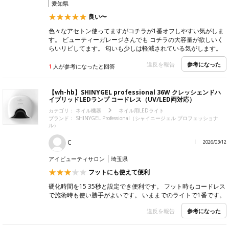
愛知県
良い〜
色々なアセトン使ってますがコチラが1番オフしやすい気がしま
す。 ビューティーガレージさんでも コチラの大容量が欲しいく
らいリピしてます。 匂いも少しは軽減されている気がします。
参考になった
違反を報告
1
人が参考になったと回答
【wh-hb】SHINYGEL professional 36W クレッシェンドハ
イブリッドLEDランプ コードレス（UV/LED両対応）
カテゴリ：
ネイル機器
ネイル用LEDライト
ブランド： SHINYGEL Professional（シャイニージェル プロフェッショナ
ル）
C
2026/03/12
アイビューティサロン
埼玉県
フットにも使えて便利
硬化時間を15 35秒と設定でき便利です。 フット時もコードレス
で施術時も使い勝手がよいです。 いままでのライトで1番です。
参考になった
違反を報告