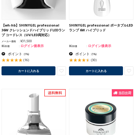
【wh-hb】SHINYGEL professional
SHINYGEL professional ポータブルLED
36W クレッシェンドハイブリッドLEDラン
ランプ 6W ハイブリッド
プ コードレス（UV/LED両対応）
¥31,500
メーカー価格
ログイン後表示
ログイン後表示
BG卸価
BG卸価
ポイント
ポイント
:
(1%)
:
(1%)
(16)
(30)
カートに入れる
カートに入れる