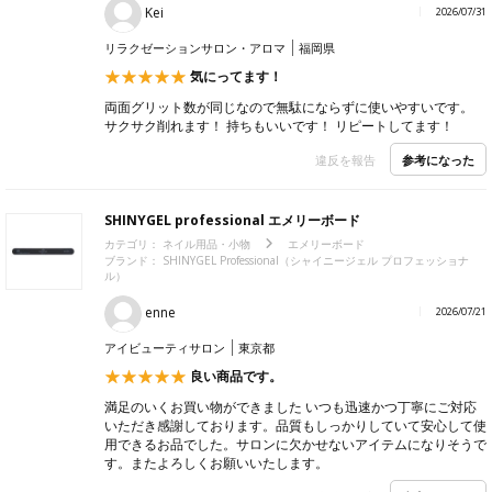
Kei
2026/07/31
リラクゼーションサロン・アロマ
福岡県
気にってます！
両面グリット数が同じなので無駄にならずに使いやすいです。
サクサク削れます！ 持ちもいいです！ リピートしてます！
参考になった
違反を報告
SHINYGEL professional エメリーボード
カテゴリ：
ネイル用品・小物
エメリーボード
ブランド： SHINYGEL Professional（シャイニージェル プロフェッショナ
ル）
enne
2026/07/21
アイビューティサロン
東京都
良い商品です。
満足のいくお買い物ができました いつも迅速かつ丁寧にご対応
いただき感謝しております。品質もしっかりしていて安心して使
用できるお品でした。サロンに欠かせないアイテムになりそうで
す。またよろしくお願いいたします。