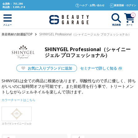
text.skipToContent
text.skipToNavigation
会員数：
755,286
ヘルプ・お問い合わせ
新規登録・ログイン
商品数：
3,895,218
0
商品検索
カート
メニュー
美容商材の卸通販TOP
SHINYGEL Professional（シャイニージェル プロフェッショナル）
SHINYGEL Professional（シャイニー
ジェル プロフェッショナル）
お気に入りブランドに追加
セミナーで詳しく知る
SHINYGELは全ての商品に根拠があります。弱酸性なので爪に優しく、持ち
がいいのに短時間オフが可能です。また前処理を行う事で、トリートメン
トしながらジェルネイルを楽しんで頂けます。
カラーチャートはこちら
エラバイシャイニージェル