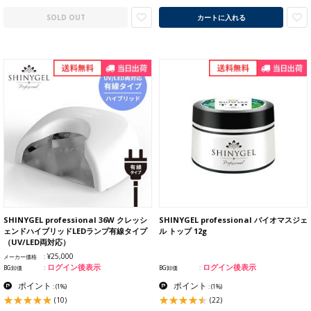
SOLD OUT
カートに入れる
SHINYGEL professional 36W クレッシ
SHINYGEL professional バイオマスジェ
ェンドハイブリッドLEDランプ有線タイプ
ル トップ 12g
（UV/LED両対応）
¥25,000
メーカー価格
ログイン後表示
ログイン後表示
BG卸価
BG卸価
ポイント
ポイント
:
(1%)
:
(1%)
(10)
(22)