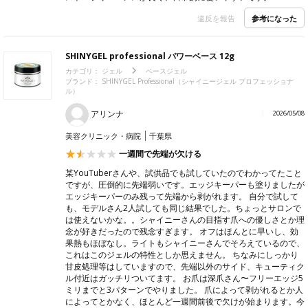
参考になった
違反を報告
SHINYGEL professional パワーベース 12g
カテゴリ：
ジェル
ベースジェル
ブランド： SHINYGEL Professional（シャイニージェル プロフェッショナ
ル）
アリンナ
2026/05/08
美容クリニック・病院
千葉県
一週間で先端が欠ける
某YouTuberさんや、試供品でも試していたのでわかってたこと
ですが、圧倒的に先端弱いです。エッジキーパーも塗りましたが
エッジキーパーのみ残って先端から剥がれます。 自分で試して
も、モデルさん2人試しても同じ結果でした。ちょっとサロンで
は使えないかな。。シャイニーさんの目指す爪への優しさとか理
念が好きだったので残念すぎます。 オフはほんとに早いし、効
果熱もほぼなし。ライトもシャイニーさんでそろえているので、
これはこのジェルの特性としか思えません。 ちなみにしっかり
甘皮処理等はしていますので、先端以外のサイド、キューティク
ル付近はガッチリついてます。 お爪は深爪さん〜フリーエッジ5
ミリまでと3パターンでやりました。 爪によって剥がれるとか人
によってとかなく、ほとんど一週間前後で欠けが始まります。今