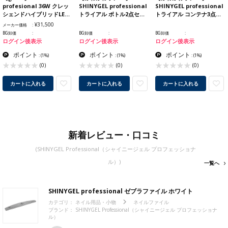
profesional 36W クレッ
SHINYGEL professional
SHINYGEL professional
シェンドハイブリッドLE…
トライアル ボトル2点セ…
トライアル コンテナ3点…
¥31,500
メーカー価格
BG卸価
BG卸価
BG卸価
ログイン後表示
ログイン後表示
ログイン後表示
ポイント
ポイント
ポイント
:
(1%)
:
(1%)
:
(1%)
(0)
(0)
(0)
カートに入れる
カートに入れる
カートに入れる
新着レビュー・口コミ
(SHINYGEL Professional（シャイニージェル プロフェッショナ
ル）)
一覧へ
SHINYGEL professional ゼブラファイル ホワイト
カテゴリ：
ネイル用品・小物
ネイルファイル
ブランド： SHINYGEL Professional（シャイニージェル プロフェッショナ
ル）