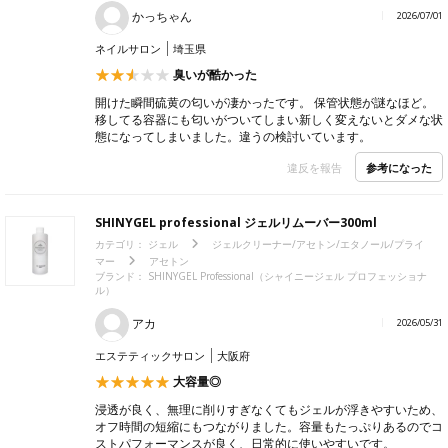
かっちゃん
2026/07/01
ネイルサロン
埼玉県
臭いが酷かった
開けた瞬間硫黄の匂いが凄かったです。 保管状態が謎なほど。
移してる容器にも匂いがついてしまい新しく変えないとダメな状
態になってしまいました。違うの検討いています。
参考になった
違反を報告
SHINYGEL professional ジェルリムーバー300ml
カテゴリ：
ジェル
ジェルクリーナー/アセトン/エタノール/プライ
マー
アセトン
ブランド： SHINYGEL Professional（シャイニージェル プロフェッショナ
ル）
アカ
2026/05/31
エステティックサロン
大阪府
大容量◎
浸透が良く、無理に削りすぎなくてもジェルが浮きやすいため、
オフ時間の短縮にもつながりました。容量もたっぷりあるのでコ
ストパフォーマンスが良く、日常的に使いやすいです。