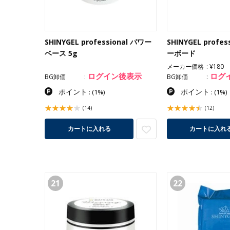
SHINYGEL professional パワー
SHINYGEL profe
ベース 5g
ーボード
メーカー価格
¥180
ログイン後表示
ログ
BG卸価
BG卸価
ポイント
ポイント
:
(1%)
:
(1%)
(14)
(12)
カートに入れる
カートに入れ
21
22