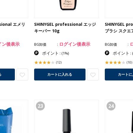
ssional エメリ
SHINYGEL professional エッジ
SHINYGEL pr
キーパー 10g
ブラシ スクエ
イン後表示
ログイン後表示
BG卸価
BG卸価
ポイント
ポイント
:
(1%)
:
(12)
(10)
る
カートに入れる
カートに
23
24