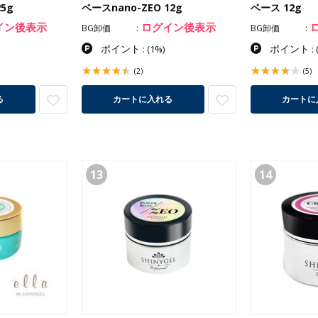
25g
ベースnano-ZEO 12g
ベース 12g
イン後表示
ログイン後表示
BG卸価
BG卸価
ポイント
ポイント
:
(1%)
:
(2)
(5)
る
カートに入れる
カートに
13
14