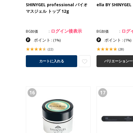
SHINYGEL professional バイオ
ella BY SHINY
マスジェル トップ 12g
ログイン後表示
ログ
BG卸価
BG卸価
ポイント
ポイント
:
(1%)
:
(1%)
(22)
(28)
カートに入れる
バリエーション一
16
17