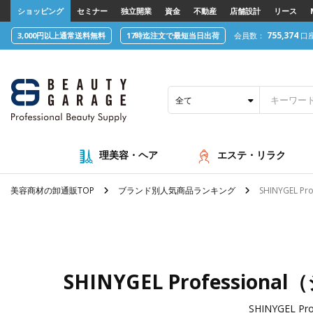
text.skipToContent
text.skipToNavigation
ショッピング
セミナー
独立開業
資金
不動産
店舗設計
リース
755,374
3,000円以上通常送料無料
17時迄注文で最短当日出荷
会員数：
口
全て
理美容・ヘア
エステ・リラク
美容商材の卸通販TOP
ブランド別人気商品ランキング
SHINYGEL
SHINYGEL Profes
SHINYGEL