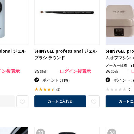
ssional ジェル
SHINYGEL professional ジェル
SHINYGEL pr
ブラシ ラウンド
ムオフマシン（
メーカー価格
¥
イン後表示
ログイン後表示
BG卸価
BG卸価
ポイント
ポイント
:
(1%)
:
(5)
(0)
カートに
カートに入れる
33
34