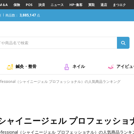
M＆A
保険
POS
決済
ニュース
HP･集客
買取
退店
まつエク
3,885,147
座
商品数：
点
鍼灸・整骨
ネイル
アイビュ
 Professional（シャイニージェル プロフェッショナル）の人気商品ランキング
sional（シャイニージェル プロフェ
 Professional（シャイニージェル プロフェッショナル）の人気商品ラ