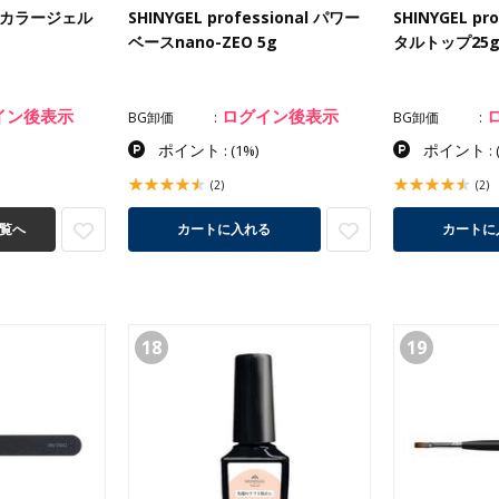
GEL カラージェル
SHINYGEL professional パワー
SHINYGEL pr
ベースnano-ZEO 5g
タルトップ25
イン後表示
ログイン後表示
BG卸価
BG卸価
ポイント
ポイント
:
(1%)
:
(2)
(2)
覧へ
カートに入れる
カートに
18
19