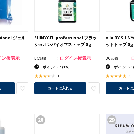
ssional ジェル
SHINYGEL professional ブラッ
ella BY SH
シュオンバイオマストップ 8g
ットトップ 8g
イン後表示
ログイン後表示
BG卸価
BG卸価
ポイント
ポイント
:
(1%)
:
(1)
(4)
る
カートに入れる
カートに
28
29