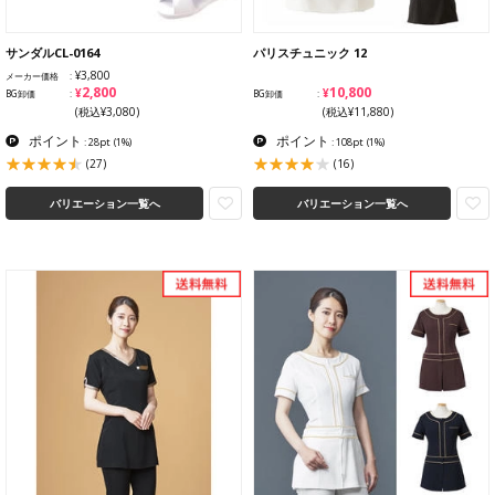
サンダルCL-0164
パリスチュニック 12
¥3,800
メーカー価格
¥2,800
¥10,800
BG卸価
BG卸価
(税込¥3,080)
(税込¥11,880)
ポイント
ポイント
: 28pt
(1%)
: 108pt
(1%)
(27)
(16)
バリエーション一覧へ
バリエーション一覧へ