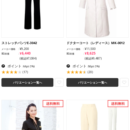
ストレッチパンツE-3042
ドクターコート（レディース）MK-0012
¥9,200
¥11,500
メーカー価格
メーカー価格
¥6,440
¥8,625
BG卸価
BG卸価
(税込¥7,084)
(税込¥9,487)
ポイント
ポイント
: 64pt
(1%)
: 86pt
(1%)
(17)
(20)
バリエーション一覧へ
バリエーション一覧へ