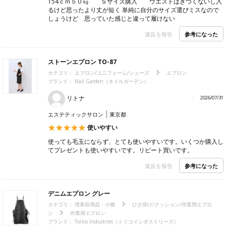
154ｃｍ５０㎏ Ｓサイズ購入 ウエストはきつくないし入
るけど思ったより丈が短く 単純に自分のサイズ選びミスなので
しょうけど 思っていた感じと違って履けない
参考になった
違反を報告
ストーンエプロン TO-87
カテゴリ：
エプロン/ユニフォーム/シューズ
エプロン
ブランド：
Nail Garden（ネイルガーデン）
リトナ
2026/07/31
エステティックサロン
東京都
使いやすい
使っても毛玉にならず、とても使いやすいです。いくつか購入し
てプレゼントも使いやすいです。リピート買いです。
参考になった
違反を報告
デニムエプロン グレー
カテゴリ：
理美容用品・小物
ひざ掛け/クッション/作業用エプロ
ン
作業用エプロン
ブランド：
Torico Industries（トリコインダストリーズ）