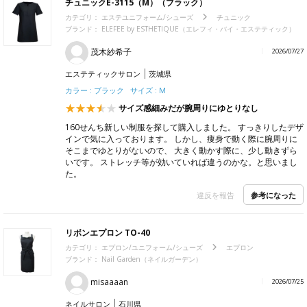
チュニックE-3115（M）（ブラック）
カテゴリ：
エステユニフォーム/シューズ
チュニック
ブランド：
ELEFEE by ESTHETIQUE（エレフィ・バイ・エステティック）
茂木紗希子
2026/07/27
エステティックサロン
茨城県
カラー : ブラック サイズ : M
サイズ感細みだが腕周りにゆとりなし
160せんち新しい制服を探して購入しました。 すっきりしたデザ
インで気に入っております。 しかし、痩身で動く際に腕周りに
そこまでゆとりがないので、 大きく動かす際に、少し動きずら
いです。 ストレッチ等が効いていれば違うのかな。と思いまし
た。
参考になった
違反を報告
リボンエプロン TO-40
カテゴリ：
エプロン/ユニフォーム/シューズ
エプロン
ブランド：
Nail Garden（ネイルガーデン）
misaaaan
2026/07/25
ネイルサロン
石川県