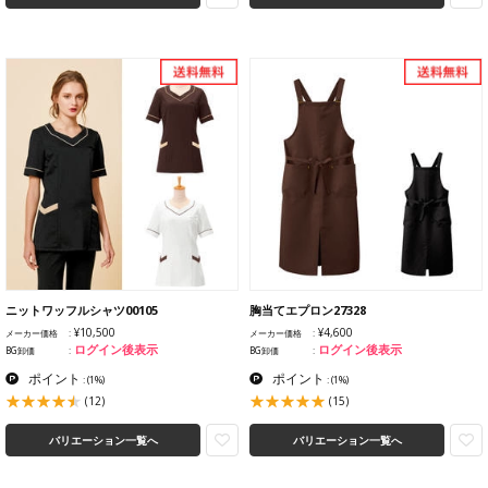
ニットワッフルシャツ00105
胸当てエプロン27328
¥10,500
¥4,600
メーカー価格
メーカー価格
ログイン後表示
ログイン後表示
BG卸価
BG卸価
ポイント
ポイント
:
(1%)
:
(1%)
(12)
(15)
バリエーション一覧へ
バリエーション一覧へ