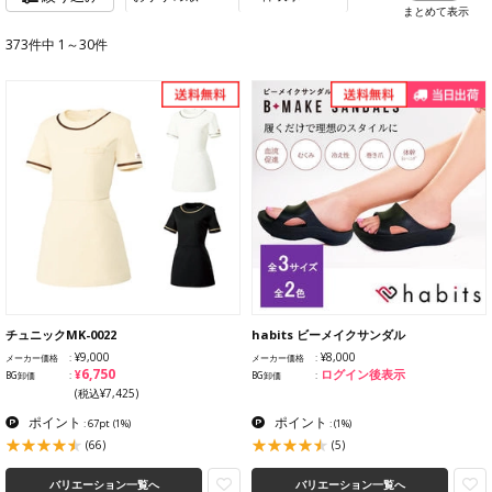
まとめて表示
373件中 1～30件
チュニックMK-0022
habits ビーメイクサンダル
¥9,000
¥8,000
メーカー価格
メーカー価格
¥6,750
ログイン後表示
BG卸価
BG卸価
(税込¥7,425)
ポイント
ポイント
: 67pt
(1%)
:
(1%)
(66)
(5)
バリエーション一覧へ
バリエーション一覧へ