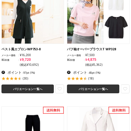
ベスト風エプロンWP753-8
パフ袖オーバーブラウスT WP328
¥16,200
¥7,500
メーカー価格
メーカー価格
¥9,720
¥4,875
BG卸価
BG卸価
(税込¥10,692)
(税込¥5,362)
ポイント
ポイント
: 97pt
(1%)
: 48pt
(1%)
(30)
(18)
バリエーション一覧へ
バリエーション一覧へ