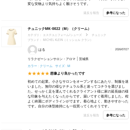
変な安物より気持ちよく履けそうです。
参考になった
違反を報告
チュニックMK-0022（M）（クリーム）
カテゴリ：
エステユニフォーム/シューズ
チュニック
ブランド：
MICHEL KLEIN（ミッシェル クラン）
はる
2026/07/27
リラクゼーションサロン・アロマ
茨城県
カラー : クリーム サイズ : M
想像より良かったです
初めての起業。小さなサロンをオープンするにあたり、制服を迷
いました。無印の様なナチュラル系と迷ってコチラを選びまし
た。せっかく足を運んでくれるクライアント様に家の延長線の様
な印象を与えたくなったからです。届いてすぐ着用しました。程
よく綺麗にボディラインがでます。着心地よく、動きやすかった
です。自分の体型維持にも一役買ってくれそうです。
参考になった
違反を報告