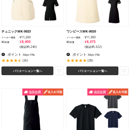
チュニックMK-0023
ワンピースMK-0020
¥11,200
¥11,300
メーカー価格
メーカー価格
¥8,400
¥8,475
BG卸価
BG卸価
(税込¥9,240)
(税込¥9,322)
ポイント
ポイント
: 84pt
(1%)
: 84pt
(1%)
(26)
(28)
バリエーション一覧へ
バリエーション一覧へ