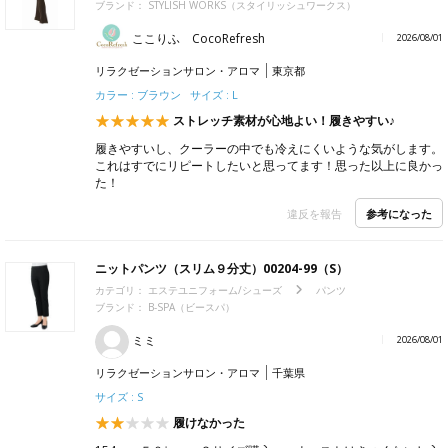
ブランド：
STYLISH WORKS（スタイリッシュワークス）
ここりふ CocoRefresh
2026/08/01
リラクゼーションサロン・アロマ
東京都
カラー : ブラウン サイズ : L
ストレッチ素材が心地よい！履きやすい♪
履きやすいし、クーラーの中でも冷えにくいような気がします。
これはすでにリピートしたいと思ってます！思った以上に良かっ
た！
参考になった
違反を報告
ニットパンツ（スリム９分丈）00204-99（S）
カテゴリ：
エステユニフォーム/シューズ
パンツ
ブランド：
B-SPA（ビースパ）
ミミ
2026/08/01
リラクゼーションサロン・アロマ
千葉県
サイズ : S
履けなかった