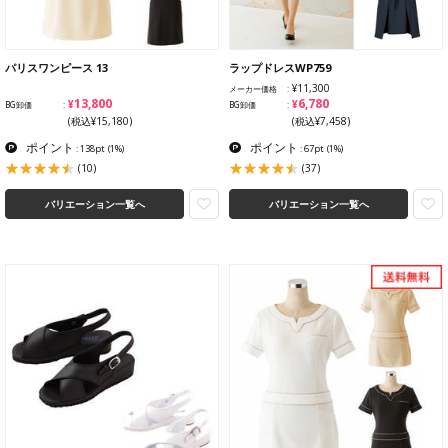
パリスワンピース 13
ラップドレスWP759
¥11,300
メーカー価格
¥13,800
¥6,780
BG卸価
BG卸価
(税込¥15,180)
(税込¥7,458)
ポイント
ポイント
: 138pt
(1%)
: 67pt
(1%)
(10)
(37)
バリエーション一覧へ
バリエーション一覧へ