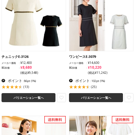
チュニックE-3126
ワンピースE-3079
¥12,400
¥14,600
メーカー価格
メーカー価格
¥8,680
¥10,220
BG卸価
BG卸価
(税込¥9,548)
(税込¥11,242)
ポイント
ポイント
: 86pt
(1%)
: 102pt
(1%)
(13)
(25)
バリエーション一覧へ
バリエーション一覧へ