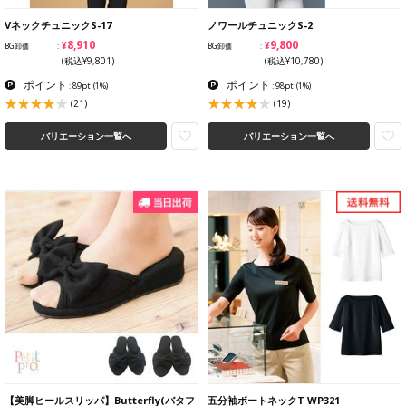
VネックチュニックS-17
ノワールチュニックS-2
¥8,910
¥9,800
BG卸価
BG卸価
(税込¥9,801)
(税込¥10,780)
ポイント
ポイント
: 89pt
(1%)
: 98pt
(1%)
(21)
(19)
バリエーション一覧へ
バリエーション一覧へ
【美脚ヒールスリッパ】Butterfly(バタフ
五分袖ボートネックT WP321