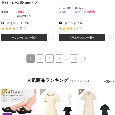
ライ) （ヒール高4cmタイプ）
¥6,200
メーカー価格
¥980
ログイン後表示
BG卸価
BG卸価
(税込¥1,078)
ポイント
ポイント
: 9pt
(1%)
:
(1%)
(110)
(13)
バリエーション一覧へ
バリエーション一覧へ
(current)
1
...
2
3
4
13
人気商品ランキング
(ユニフォーム)
一覧へ
1
2
3