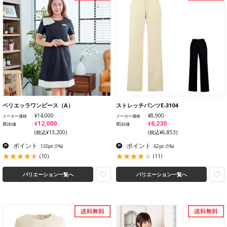
ベリエッラワンピース（A）
ストレッチパンツE-3104
¥14,000
¥8,900
メーカー価格
メーカー価格
¥12,000
¥6,230
BG卸価
BG卸価
(税込¥13,200)
(税込¥6,853)
ポイント
ポイント
: 120pt
(1%)
: 62pt
(1%)
(10)
(11)
バリエーション一覧へ
バリエーション一覧へ