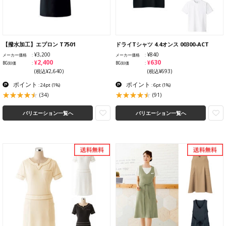
【撥水加工】エプロン T7501
ドライTシャツ 4.4オンス 00300-ACT
¥3,200
¥840
メーカー価格
メーカー価格
¥2,400
¥630
BG卸価
BG卸価
(税込¥2,640)
(税込¥693)
ポイント
ポイント
: 24pt
(1%)
: 6pt
(1%)
(34)
(91)
バリエーション一覧へ
バリエーション一覧へ