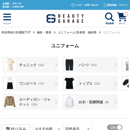
text.skipToContent
text.skipToNavigation
会員数：
755,141
ヘルプ・お問い合わせ
新規登録・ログイン
商品数：
3,899,388
0
商品検索
カート
メニュー
美容商材の卸通販TOP
鍼灸・整骨
ユニフォーム/患者着・施術着
ユニフォーム
ユニフォーム
チュニック
パンツ
(62)
(42)
ワンピース
トップス
(71)
(55)
カーディガン・ジャ
白衣・医療関連
(8)
ケット
(39)
おすすめ順
30
件表示
絞り込み