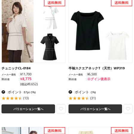
チュニックCL-0184
半袖スクエアネックT（天竺）WP319
¥11,700
¥6,500
メーカー価格
メーカー価格
¥8,775
ログイン後表示
BG卸価
BG卸価
(税込¥9,652)
ポイント
ポイント
: 87pt
(1%)
:
(1%)
(13)
(31)
バリエーション一覧へ
バリエーション一覧へ