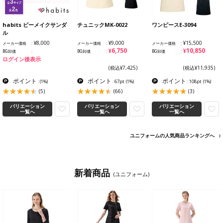
habits ビーメイクサンダ
チュニックMK-0022
ワンピースE-3094
ル
¥8,000
¥9,000
¥15,500
メーカー価格
メーカー価格
メーカー価格
¥6,750
¥10,850
BG卸価
BG卸価
BG卸価
ログイン後表示
(税込¥7,425)
(税込¥11,935)
ポイント
ポイント
ポイント
:
(1%)
: 67pt
(1%)
: 108pt
(1%)
(5)
(66)
(3)
バリエーション
バリエーション
バリエーション
一覧へ
一覧へ
一覧へ
ユニフォームの人気商品ランキングへ
新着商品
(ユニフォーム)