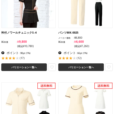
衿付ノワールチュニックS-4
パンツMK-0025
¥8,800
メーカー価格
¥9,800
¥6,600
BG卸価
BG卸価
(税込¥10,780)
(税込¥7,260)
ポイント
ポイント
: 98pt
(1%)
: 66pt
(1%)
(17)
(12)
バリエーション一覧へ
バリエーション一覧へ