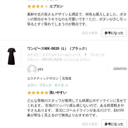
エプロン
素材や丈の長さもデザインも満足で、何色も購入しました。ボタ
ンの部分がキラキラなのも可愛いです！ただ、ボタンが少し引っ
張るとすぐ取れてしまうのが難点です。
参考になった
違反を報告
ワンピースMK-0020（L）（ブラック）
カテゴリ：
エステユニフォーム/シューズ
ワンピース
ブランド：
MICHEL KLEIN（ミッシェル クラン）
yes
2026/07/25
エステティックサロン
北海道
カラー : ブラック サイズ : L
洗いやすい
どんな骨格のスタッフが着用しても綺麗なボディラインに見せて
くれます。 生地のツッパリ感も感じないので、ある程度動きや
すさもあります。 首元にゴールドラインがあるだけで、顔の印
象が明るく見えるので無地よりおすすめです。
参考になった
違反を報告