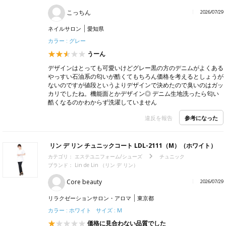
こっちん
2026/07/29
ネイルサロン
愛知県
カラー : グレー
うーん
デザインはとっても可愛いけどグレー黒の方のデニムがよくある
やっすい石油系の匂いが酷くてもちろん価格を考えるとしょうが
ないのですが値段というよりデザインで決めたので臭いのはガッ
カリでしたね。機能面とかデザイン◎ デニム生地洗ったら匂い
酷くなるのかわからず洗濯していません
参考になった
違反を報告
リン デ リン チュニックコート LDL-2111（M）（ホワイト）
カテゴリ：
エステユニフォーム/シューズ
チュニック
ブランド：
Lin de Lin （リン デ リン）
Core beauty
2026/07/29
リラクゼーションサロン・アロマ
東京都
カラー : ホワイト サイズ : M
価格に見合わない品質でした