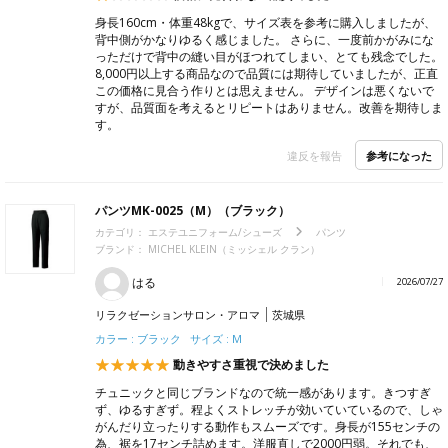
身長160cm・体重48kgで、サイズ表を参考に購入しましたが、
背中側がかなりゆるく感じました。 さらに、一度前かがみにな
っただけで背中の縫い目がほつれてしまい、とても残念でした。
8,000円以上する商品なので品質には期待していましたが、正直
この価格に見合う作りとは思えません。 デザインは悪くないで
すが、品質面を考えるとリピートはありません。改善を期待しま
す。
参考になった
違反を報告
パンツMK-0025（M）（ブラック）
カテゴリ：
エステユニフォーム/シューズ
パンツ
ブランド：
MICHEL KLEIN（ミッシェル クラン）
はる
2026/07/27
リラクゼーションサロン・アロマ
茨城県
カラー : ブラック サイズ : M
動きやすさ重視で決めました
チュニックと同じブランドなので統一感があります。きつすぎ
ず、ゆるすぎず。程よくストレッチが効いていているので、しゃ
がんだり立ったりする動作もスムーズです。身長が155センチの
為、裾を17センチ詰めます。洋服直しで2000円弱。それでも、