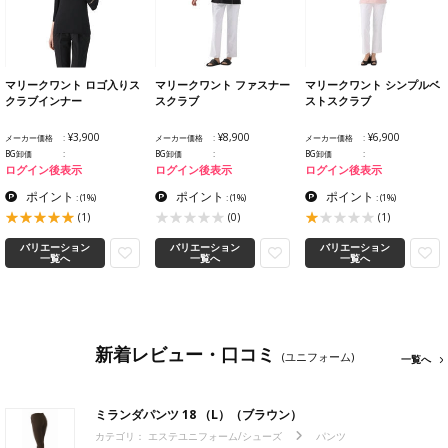
マリークワント ロゴ入りス
マリークワント ファスナー
マリークワント シンプルベ
クラブインナー
スクラブ
ストスクラブ
¥3,900
¥8,900
¥6,900
メーカー価格
メーカー価格
メーカー価格
BG卸価
BG卸価
BG卸価
ログイン後表示
ログイン後表示
ログイン後表示
ポイント
ポイント
ポイント
:
(1%)
:
(1%)
:
(1%)
(1)
(0)
(1)
バリエーション
バリエーション
バリエーション
一覧へ
一覧へ
一覧へ
新着レビュー・口コミ
(ユニフォーム)
一覧へ
ミランダパンツ 18 （L）（ブラウン）
カテゴリ：
エステユニフォーム/シューズ
パンツ