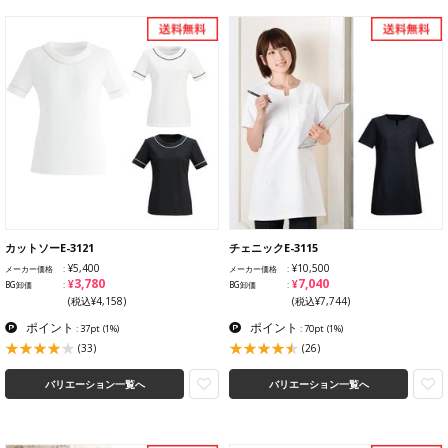
カットソーE-3121
チェニックE-3115
¥5,400
¥10,500
メーカー価格
メーカー価格
¥3,780
¥7,040
BG卸価
BG卸価
(税込¥4,158)
(税込¥7,744)
ポイント
ポイント
: 37pt
(1%)
: 70pt
(1%)
(33)
(26)
バリエーション一覧へ
バリエーション一覧へ