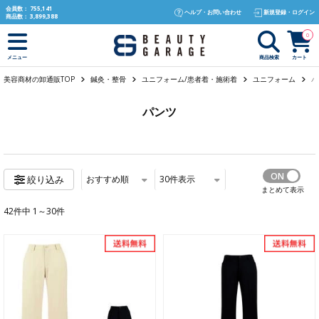
text.skipToContent
text.skipToNavigation
会員数：
755,141
ヘルプ・お問い合わせ
新規登録・ログイン
商品数：
3,899,388
0
商品検索
カート
メニュー
美容商材の卸通販TOP
鍼灸・整骨
ユニフォーム/患者着・施術着
ユニフォーム
パ
パンツ
おすすめ順
30
件表示
絞り込み
まとめて表示
42件中 1～30件