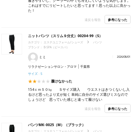
履きやすいし、クーラーの中でも冷えにくいような気がします。
これはすでにリピートしたいと思ってます！思った以上に良かっ
た！
参考になった
違反を報告
ニットパンツ（スリム９分丈）00204-99（S）
カテゴリ：
エステユニフォーム/シューズ
パンツ
ブランド：
B-SPA（ビースパ）
ミミ
2026/08/01
リラクゼーションサロン・アロマ
千葉県
サイズ : S
履けなかった
154ｃｍ５０㎏ Ｓサイズ購入 ウエストはきつくないし入
るけど思ったより丈が短く 単純に自分のサイズ選びミスなので
しょうけど 思っていた感じと違って履けない
参考になった
違反を報告
パンツMK-0025（M）（ブラック）
カテゴリ：
エステユニフォーム/シューズ
パンツ