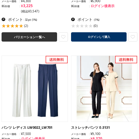
¥4,300
¥6,900
メーカー価格
メーカー価格
¥3,225
ログイン後表示
BG卸価
BG卸価
(税込¥3,547)
ポイント
ポイント
: 32pt
(1%)
:
(1%)
(2)
(0)
バリエーション一覧へ
ログインして購入
パンツ レディス LW0022_LW701
ストレッチパンツ E-3131
¥7,500
¥9,100
メーカー価格
メーカー価格
¥6,370
ログイン後表示
BG卸価
BG卸価