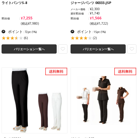
ライトパンツS-8
ジャージパンツ 00333-JSP
¥2,300
メーカー価格
¥1,740
通常BG卸価
¥7,255
¥1,566
BG卸価
BG卸価
(税込¥7,980)
(税込¥1,722)
ポイント
ポイント
: 72pt
(1%)
: 15pt
(1%)
(6)
(2)
バリエーション一覧へ
バリエーション一覧へ