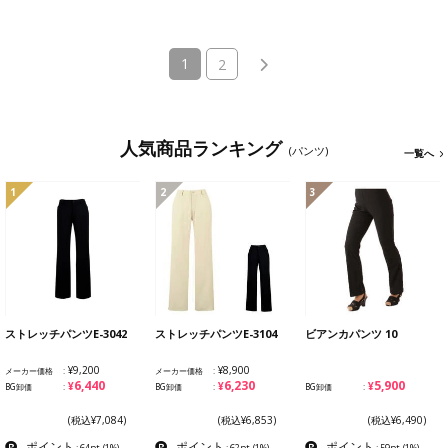
(current)
1
2
人気商品ランキング
(パンツ)
一覧へ
1
2
3
ストレッチパンツE-3042
ストレッチパンツE-3104
ビアンカパンツ 10
¥9,200
¥8,900
メーカー価格
メーカー価格
¥6,440
¥6,230
¥5,900
BG卸価
BG卸価
BG卸価
(税込¥7,084)
(税込¥6,853)
(税込¥6,490)
ポイント
ポイント
ポイント
: 64pt
(1%)
: 62pt
(1%)
: 59pt
(1%)