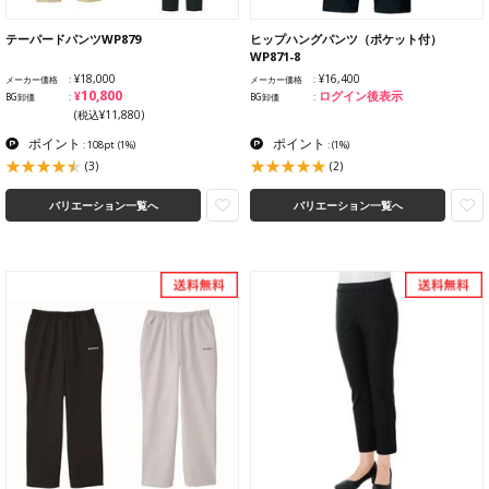
テーパードパンツWP879
ヒップハングパンツ（ポケット付）
WP871-8
¥18,000
¥16,400
メーカー価格
メーカー価格
¥10,800
ログイン後表示
BG卸価
BG卸価
(税込¥11,880)
ポイント
ポイント
: 108pt
(1%)
:
(1%)
(3)
(2)
バリエーション一覧へ
バリエーション一覧へ