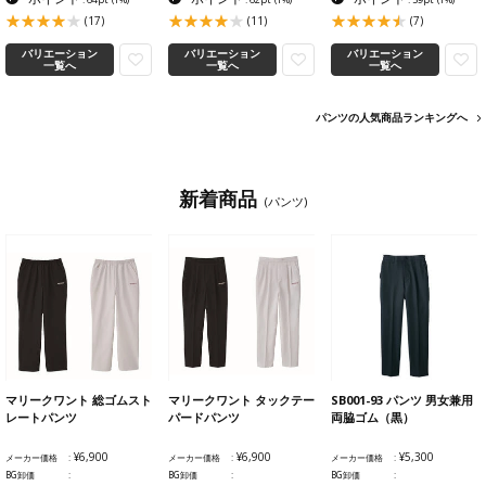
(17)
(11)
(7)
バリエーション
バリエーション
バリエーション
一覧へ
一覧へ
一覧へ
パンツの人気商品ランキングへ
新着商品
(パンツ)
マリークワント 総ゴムスト
マリークワント タックテー
SB001-93 パンツ 男女兼用
レートパンツ
パードパンツ
両脇ゴム（黒）
¥6,900
¥6,900
¥5,300
メーカー価格
メーカー価格
メーカー価格
BG卸価
BG卸価
BG卸価