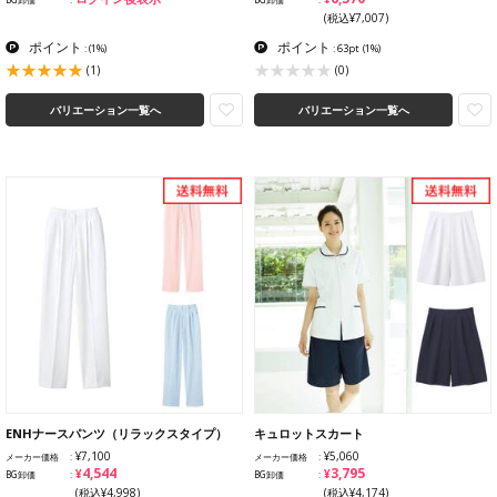
(税込¥7,007)
ポイント
ポイント
:
(1%)
: 63pt
(1%)
(1)
(0)
バリエーション一覧へ
バリエーション一覧へ
ENHナースパンツ（リラックスタイプ）
キュロットスカート
¥7,100
¥5,060
メーカー価格
メーカー価格
¥4,544
¥3,795
BG卸価
BG卸価
(税込¥4,998)
(税込¥4,174)