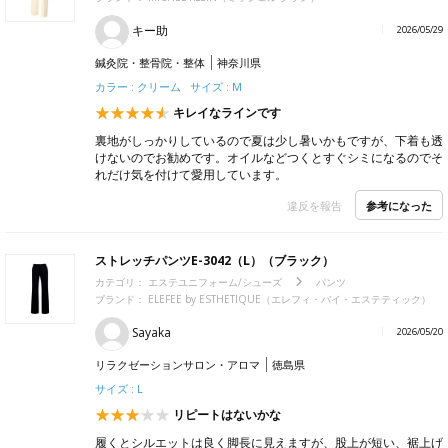
キー助
2026/05/29
鍼灸院・整骨院・整体
神奈川県
カラー : クリーム サイズ : M
キレイなラインです
裏地がしっかりしているので夏は少し暑いかもですが、下着も透
けないのでお勧めです。オイルなどつくとすぐシミになるのでそ
れだけ気を付けて愛用しています。
参考になった
違反を報告
ストレッチパンツE-3042（L）（ブラック）
カテゴリ：
エステユニフォーム/シューズ
パンツ
ブランド：
ELEFEE by ESTHETIQUE（エレフィ・バイ・エステティック）
Sayaka
2026/05/20
リラクゼーションサロン・アロマ
徳島県
サイズ : L
リピートはないかな
履くとシルエットは良く脚長に見えますが、股上が短い、裾上げ