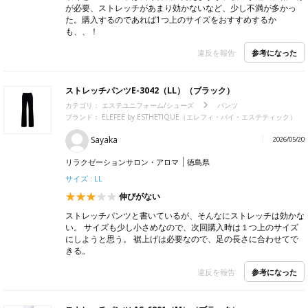
が必要、ストレッチがあまり効かないなど、少し不満が多かっ
た。購入するのであれば1つ上のサイズをおすすめするか
も、、！
参考になった
違反を報告
ストレッチパンツE-3042（LL）（ブラック）
カテゴリ：
エステユニフォーム/シューズ
パンツ
ブランド：
ELEFEE by ESTHETIQUE（エレフィ・バイ・エステティック）
Sayaka
2026/05/20
リラクゼーションサロン・アロマ
徳島県
サイズ : LL
伸びがない
ストレッチパンツと書いているが、そんなにストレッチは効かな
い。 サイズも少し小さめなので、次回購入時は１つ上のサイズ
にしようと思う。 裾上げは必要なので、足の長さに合わせてで
きる。
参考になった
違反を報告