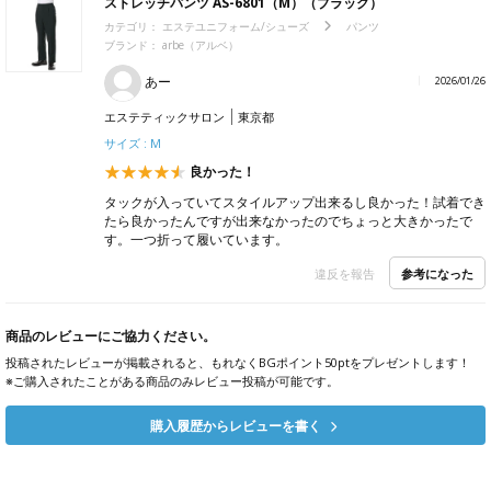
ストレッチパンツ AS-6801（M）（ブラック）
カテゴリ：
エステユニフォーム/シューズ
パンツ
ブランド：
arbe（アルベ）
あー
2026/01/26
エステティックサロン
東京都
サイズ : M
良かった！
タックが入っていてスタイルアップ出来るし良かった！試着でき
たら良かったんですが出来なかったのでちょっと大きかったで
す。一つ折って履いています。
参考になった
違反を報告
商品のレビューにご協力ください。
投稿されたレビューが掲載されると、もれなくBGポイント50ptをプレゼントします！
※ご購入されたことがある商品のみレビュー投稿が可能です。
購入履歴からレビューを書く