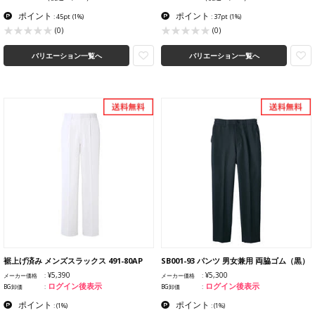
ポイント
ポイント
: 45pt
(1%)
: 37pt
(1%)
(0)
(0)
バリエーション一覧へ
バリエーション一覧へ
裾上げ済み メンズスラックス 491-80AP
SB001-93 パンツ 男女兼用 両脇ゴム（黒）
¥5,390
¥5,300
メーカー価格
メーカー価格
ログイン後表示
ログイン後表示
BG卸価
BG卸価
ポイント
ポイント
:
(1%)
:
(1%)