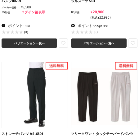
パンツ00201
ジルスーツ S03
¥8,500
メーカー価格
¥20,900
ログイン後表示
BG卸価
BG卸価
(税込¥22,990)
ポイント
ポイント
:
(1%)
: 209pt
(1%)
(0)
(0)
バリエーション一覧へ
バリエーション一覧へ
ストレッチパンツ AS-6801
マリークワント タックテーパードパンツ