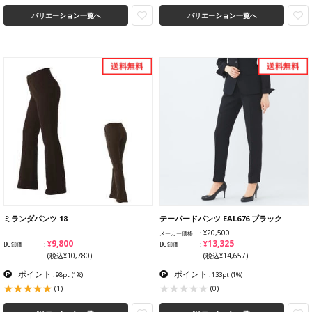
バリエーション一覧へ
バリエーション一覧へ
ミランダパンツ 18
テーパードパンツ EAL676 ブラック
¥20,500
メーカー価格
¥9,800
¥13,325
BG卸価
BG卸価
(税込¥10,780)
(税込¥14,657)
ポイント
ポイント
: 98pt
(1%)
: 133pt
(1%)
(1)
(0)