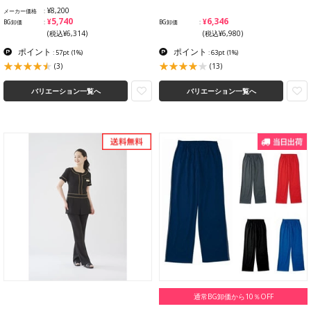
¥8,200
メーカー価格
¥5,740
¥6,346
BG卸価
BG卸価
(税込¥6,314)
(税込¥6,980)
ポイント
ポイント
: 57pt
(1%)
: 63pt
(1%)
(3)
(13)
バリエーション一覧へ
バリエーション一覧へ
通常BG卸価から10％OFF