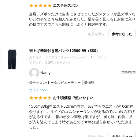
エステ用ズボン
当店、ズボンだけは自由にさせてましたがスタッフが黒ズボンな
いとの事でこちら頼んでみました。足が長く見えるしお気に入り
の様ですのでこちら制服にしようと検討中です。
参考になった
違反を報告
裾上げ機能付き黒パンツ12500-99（SSS）
カテゴリ：
エステユニフォーム/シューズ
パンツ
ブランド：
B-SPA（ビースパ）
Namy
2026/06/23
複合サロン/トータルビューティー
静岡県
サイズ : SSS
お手頃価格で使いやすい
150cm33kgウエスト52cmの当方、SSS でもウエストが10cm程
余ります…。サイドのゴムシャーリングがあるので5cm程の遊び
がある様です。 裾のボタン調整は楽ですが、履く時に内側に足
が入り込んでしまう時があるので☆半分減らさせていただきま
した。
参考になった
違反を報告