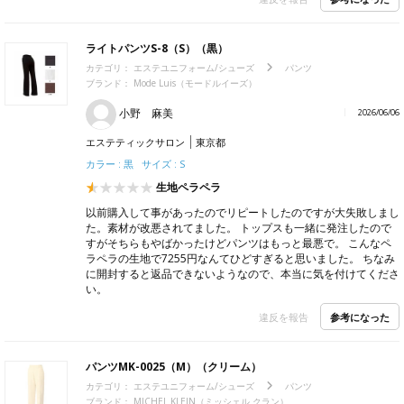
ライトパンツS-8（S）（黒）
カテゴリ：
エステユニフォーム/シューズ
パンツ
ブランド：
Mode Luis（モードルイーズ）
小野 麻美
2026/06/06
エステティックサロン
東京都
カラー : 黒 サイズ : S
生地ペラペラ
以前購入して事があったのでリピートしたのですが大失敗しまし
た。素材が改悪されてました。 トップスも一緒に発注したので
すがそちらもやばかったけどパンツはもっと最悪で。 こんなペ
ラペラの生地で7255円なんてひどすぎると思いました。 ちなみ
に開封すると返品できないようなので、本当に気を付けてくださ
い。
参考になった
違反を報告
パンツMK-0025（M）（クリーム）
カテゴリ：
エステユニフォーム/シューズ
パンツ
ブランド：
MICHEL KLEIN（ミッシェル クラン）