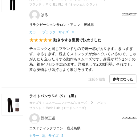
ブランド：
MICHEL KLEIN（ミッシェル クラン）
はる
2026/07/27
リラクゼーションサロン・アロマ
茨城県
カラー : ブラック サイズ : M
動きやすさ重視で決めました
チュニックと同じブランドなので統一感があります。きつすぎ
ず、ゆるすぎず。程よくストレッチが効いていているので、しゃ
がんだり立ったりする動作もスムーズです。身長が155センチの
為、裾を17センチ詰めます。洋服直しで2000円弱。それでも、
変な安物より気持ちよく履けそうです。
参考になった
違反を報告
ライトパンツS-8（S）（黒）
カテゴリ：
エステユニフォーム/シューズ
パンツ
ブランド：
Mode Luis（モードルイーズ）
野付正道
2026/07/06
エステティックサロン
鹿児島県
カラー : 黒 サイズ : S