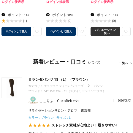
ログイン後表示
ログイン後表示
ログイン後表示
ポイント
ポイント
ポイント
:
(1%)
:
(1%)
:
(1%)
(1)
(0)
(0)
バリエーション
ログインして購入
ログインして購入
一覧へ
新着レビュー・口コミ
(パンツ)
一覧へ
ミランダパンツ 18 （L）（ブラウン）
カテゴリ：
エステユニフォーム/シューズ
パンツ
ブランド：
STYLISH WORKS（スタイリッシュワークス）
ここりふ CocoRefresh
2026/08/01
リラクゼーションサロン・アロマ
東京都
カラー : ブラウン サイズ : L
ストレッチ素材が心地よい！履きやすい♪