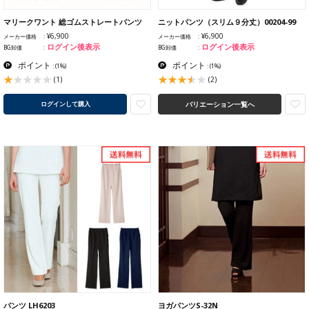
マリークワント 総ゴムストレートパンツ
ニットパンツ（スリム９分丈）00204-99
¥6,900
¥6,900
メーカー価格
メーカー価格
ログイン後表示
ログイン後表示
BG卸価
BG卸価
ポイント
ポイント
:
(1%)
:
(1%)
(1)
(2)
バリエーション一覧へ
ログインして購入
パンツ LH6203
ヨガパンツS-32N