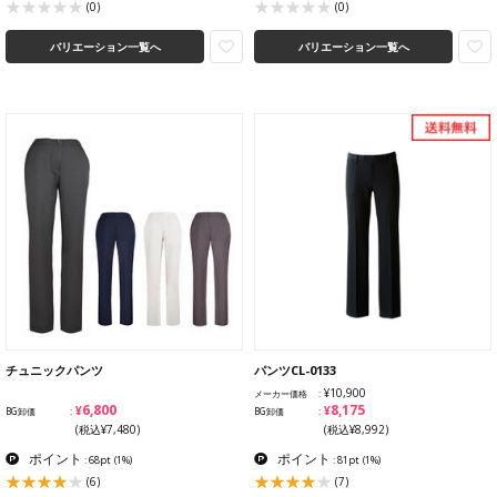
(0)
(0)
バリエーション一覧へ
バリエーション一覧へ
チュニックパンツ
パンツCL-0133
¥10,900
メーカー価格
¥6,800
¥8,175
BG卸価
BG卸価
(税込¥7,480)
(税込¥8,992)
ポイント
ポイント
: 68pt
(1%)
: 81pt
(1%)
(6)
(7)