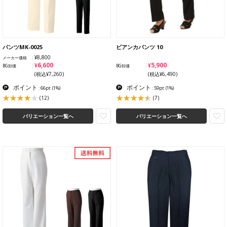
パンツMK-0025
ビアンカパンツ 10
¥8,800
メーカー価格
¥6,600
¥5,900
BG卸価
BG卸価
(税込¥7,260)
(税込¥6,490)
ポイント
ポイント
: 66pt
(1%)
: 59pt
(1%)
(12)
(7)
バリエーション一覧へ
バリエーション一覧へ