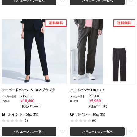
バリエーション一覧へ
バリエーション一覧へ
テーパードパンツ ESL702 ブラック
ニットパンツ HAK002
¥16,000
¥9,200
メーカー価格
メーカー価格
¥10,400
¥5,980
BG卸価
BG卸価
(税込¥11,440)
(税込¥6,578)
ポイント
ポイント
: 104pt
(1%)
: 59pt
(1%)
(0)
(0)
バリエーション一覧へ
バリエーション一覧へ