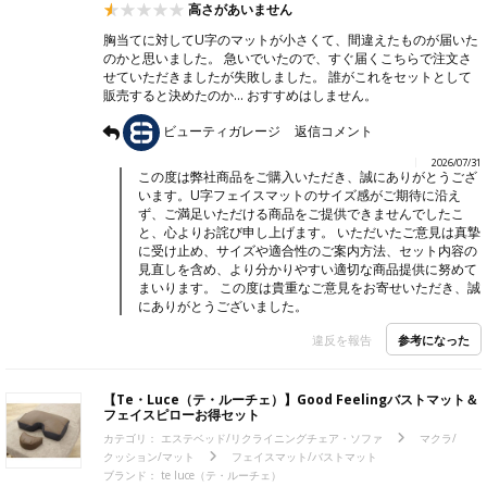
高さがあいません
胸当てに対してU字のマットが小さくて、間違えたものが届いた
のかと思いました。 急いでいたので、すぐ届くこちらで注文さ
せていただきましたが失敗しました。 誰がこれをセットとして
販売すると決めたのか… おすすめはしません。
ビューティガレージ
返信コメント
2026/07/31
この度は弊社商品をご購入いただき、誠にありがとうござ
います。U字フェイスマットのサイズ感がご期待に沿え
ず、ご満足いただける商品をご提供できませんでしたこ
と、心よりお詫び申し上げます。 いただいたご意見は真摯
に受け止め、サイズや適合性のご案内方法、セット内容の
見直しを含め、より分かりやすい適切な商品提供に努めて
まいります。 この度は貴重なご意見をお寄せいただき、誠
にありがとうございました。
参考になった
違反を報告
【Te・Luce（テ・ルーチェ）】Good Feelingバストマット＆
フェイスピローお得セット
カテゴリ：
エステベッド/リクライニングチェア・ソファ
マクラ/
クッション/マット
フェイスマット/バストマット
ブランド：
te luce（テ・ルーチェ）