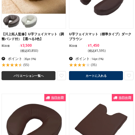
【川上拓人監修】U字フェイスマット（調
U字フェイスマット（標準タイプ）ダーク
整バンド付）【選べる3色】
ブラウン
¥3,500
¥1,450
BG卸価
BG卸価
(税込¥3,850)
(税込¥1,595)
ポイント
ポイント
: 35pt
(1%)
: 14pt
(1%)
(55)
(35)
バリエーション一覧へ
カートに入れる