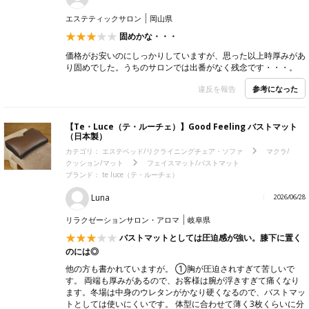
エステティックサロン
岡山県
固めかな・・・
価格がお安いのにしっかりしていますが、思った以上時厚みがあ
り固めでした。うちのサロンでは出番がなく残念です・・・。
参考になった
違反を報告
【Te・Luce（テ・ルーチェ）】Good Feeling バストマット
（日本製）
カテゴリ：
エステベッド/リクライニングチェア・ソファ
マクラ/
クッション/マット
フェイスマット/バストマット
ブランド：
te luce（テ・ルーチェ）
Luna
2026/06/28
リラクゼーションサロン・アロマ
岐阜県
バストマットとしては圧迫感が強い。膝下に置く
のには◎
他の方も書かれていますが。 ①胸が圧迫されすぎて苦しいで
す。 両端も厚みがあるので、お客様は腕が浮きすぎて痛くなり
ます。冬場は中身のウレタンがかなり硬くなるので、バストマッ
トとしては使いにくいです。 体型に合わせて薄く3枚くらいに分