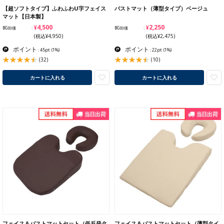
【超ソフトタイプ】ふわふわU字フェイス
バストマット（薄型タイプ）ベージュ
マット【日本製】
¥4,500
¥2,250
BG卸価
BG卸価
(税込¥4,950)
(税込¥2,475)
ポイント
ポイント
: 45pt
(1%)
: 22pt
(1%)
(32)
(10)
カートに入れる
カートに入れる
フェイス＆バストマットセット（低反発タ
フェイス＆バストマットセット（薄型タイ