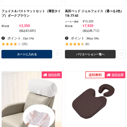
フェイス＆バストマットセット（薄型タイ
高田ベッド ジェルフェイス（選べる2色）
プ）ダークブラウン
TB-77-63
¥13,200
メーカー価格
¥3,350
¥7,920
BG卸価
BG卸価
(税込¥3,685)
(税込¥8,712)
ポイント
ポイント
: 33pt
(1%)
: 396pt
(5%)
(35)
(6)
カートに入れる
バリエーション一覧へ