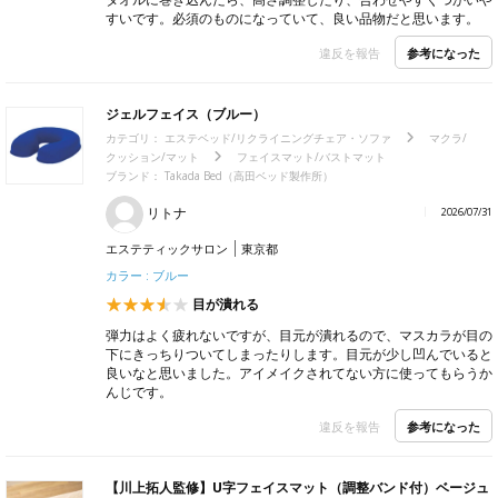
すいです。必須のものになっていて、良い品物だと思います。
参考になった
違反を報告
ジェルフェイス（ブルー）
カテゴリ：
エステベッド/リクライニングチェア・ソファ
マクラ/
クッション/マット
フェイスマット/バストマット
ブランド：
Takada Bed（高田ベッド製作所）
リトナ
2026/07/31
エステティックサロン
東京都
カラー : ブルー
目が潰れる
弾力はよく疲れないですが、目元が潰れるので、マスカラが目の
下にきっちりついてしまったりします。目元が少し凹んでいると
良いなと思いました。アイメイクされてない方に使ってもらうか
んじです。
参考になった
違反を報告
【川上拓人監修】U字フェイスマット（調整バンド付）ベージュ