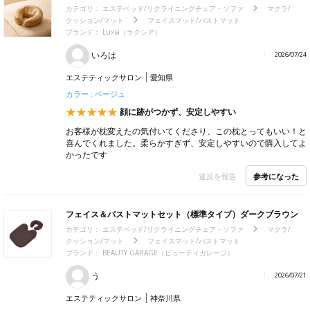
カテゴリ：
エステベッド/リクライニングチェア・ソファ
マクラ/
クッション/マット
フェイスマット/バストマット
ブランド：
Luxia（ラクシア）
いろは
2026/07/24
エステティックサロン
愛知県
カラー : ベージュ
顔に跡がつかず、安定しやすい
お客様が枕変えたの気付いてくださり、この枕とってもいい！と
喜んでくれました。柔らかすぎず、安定しやすいので購入してよ
かったです
参考になった
違反を報告
フェイス＆バストマットセット（標準タイプ）ダークブラウン
カテゴリ：
エステベッド/リクライニングチェア・ソファ
マクラ/
クッション/マット
フェイスマット/バストマット
ブランド：
BEAUTY GARAGE（ビューティガレージ）
う
2026/07/21
エステティックサロン
神奈川県