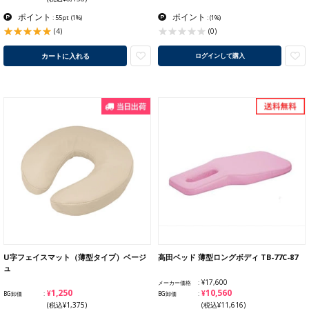
ポイント
ポイント
: 55pt
(1%)
:
(1%)
(4)
(0)
カートに入れる
ログインして購入
U字フェイスマット（薄型タイプ）ベージ
高田ベッド 薄型ロングボディ TB-77C-87
ュ
¥17,600
メーカー価格
¥1,250
¥10,560
BG卸価
BG卸価
(税込¥1,375)
(税込¥11,616)