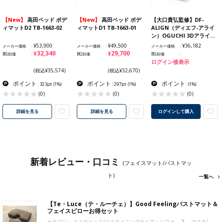
【New】
高田ベッド ボデ
【New】
高田ベッド ボデ
【大口貴弘監修】DF-
ィマットD2 TB-1663-02
ィマットD1 TB-1663-01
ALIGN（ディエフ-アライ
ン）OGUCHI 3Dアライ…
¥53,900
¥49,500
¥36,182
メーカー価格
メーカー価格
メーカー価格
¥32,340
¥29,700
BG卸価
BG卸価
BG卸価
ログイン後表示
(税込¥35,574)
(税込¥32,670)
ポイント
ポイント
ポイント
: 323pt
(1%)
: 297pt
(1%)
:
(1%)
(0)
(0)
(0)
詳細を見る
詳細を見る
ログインして購入
新着レビュー・口コミ
(フェイスマット/バストマッ
ト)
一覧へ
【Te・Luce（テ・ルーチェ）】Good Feelingバストマット＆
フェイスピローお得セット
カテゴリ：
エステベッド/リクライニングチェア・ソファ
マクラ/