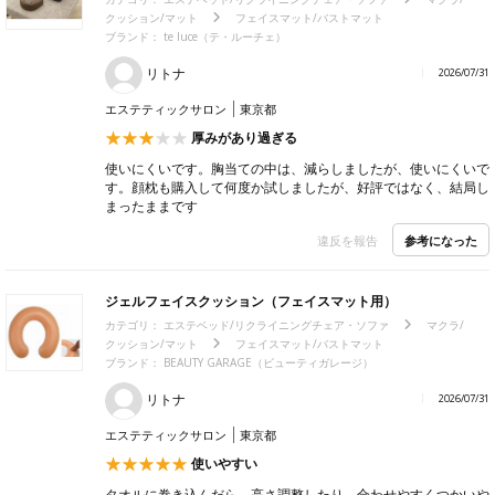
クッション/マット
フェイスマット/バストマット
ブランド：
te luce（テ・ルーチェ）
リトナ
2026/07/31
エステティックサロン
東京都
厚みがあり過ぎる
使いにくいです。胸当ての中は、減らしましたが、使いにくいで
す。顔枕も購入して何度か試しましたが、好評ではなく、結局し
まったままです
参考になった
違反を報告
ジェルフェイスクッション（フェイスマット用）
カテゴリ：
エステベッド/リクライニングチェア・ソファ
マクラ/
クッション/マット
フェイスマット/バストマット
ブランド：
BEAUTY GARAGE（ビューティガレージ）
リトナ
2026/07/31
エステティックサロン
東京都
使いやすい
タオルに巻き込んだら、高さ調整したり、合わせやすくつかいや