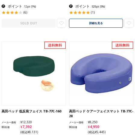
ポイント
ポイント
: 12pt
(1%)
: 528pt
(5%)
(6)
(1)
SOLD OUT
詳細を見る
高田ベッド 低反発フェイス TB-77C-160
高田ベッド ケアーフェイスマット TB-77C-
28
¥12,320
¥8,250
メーカー価格
メーカー価格
¥7,392
¥4,950
BG卸価
BG卸価
(税込¥8,131)
(税込¥5,445)