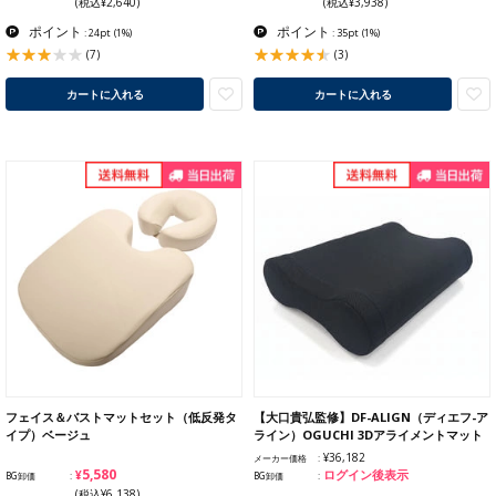
(税込¥2,640)
(税込¥3,938)
ポイント
ポイント
: 24pt
(1%)
: 35pt
(1%)
(7)
(3)
カートに入れる
カートに入れる
フェイス＆バストマットセット（低反発タ
【大口貴弘監修】DF-ALIGN（ディエフ-ア
イプ）ベージュ
ライン）OGUCHI 3Dアライメントマット
¥36,182
メーカー価格
¥5,580
ログイン後表示
BG卸価
BG卸価
(税込¥6,138)