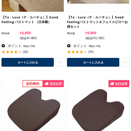
【Te・Luce（テ・ルーチェ）】Good
【Te・Luce（テ・ルーチェ）】Good
Feeling バストマット （日本製）
Feelingバストマット＆フェイスピローお
得セット
¥6,800
¥9,800
BG卸価
BG卸価
(税込¥7,480)
(税込¥10,780)
ポイント
ポイント
: 68pt
(1%)
: 98pt
(1%)
(28)
(39)
カートに入れる
カートに入れる