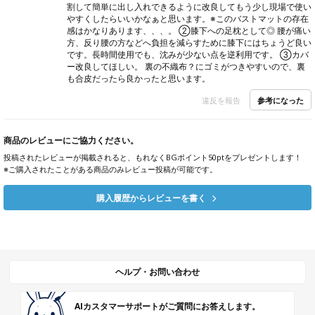
割して簡単に出し入れできるように改良してもう少し現場で使い
やすくしたらいいかなぁと思います。※このバストマットの存在
感はかなりあります、、、。 ②膝下への足枕として◎ 腰が痛い
方、反り腰の方などへ負担を減らすために膝下にはちょうど良い
です。長時間使用でも、沈みが少ない点を逆利用です。 ③カバ
ー改良してほしい。 裏の不織布？にゴミがつきやすいので、裏
も合皮だったら良かったと思います。
参考になった
違反を報告
商品のレビューにご協力ください。
投稿されたレビューが掲載されると、もれなくBGポイント50ptをプレゼントします！
※ご購入されたことがある商品のみレビュー投稿が可能です。
購入履歴からレビューを書く
ヘルプ・お問い合わせ
AIカスタマーサポートがご質問にお答えします。