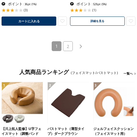
ポイント
ポイント
: 36pt
(1%)
: 528pt
(5%)
(3)
(1)
カートに入れる
詳細を見る
(current)
1
2
人気商品ランキング
(フェイスマット/バストマット)
一覧へ
1
2
3
【川上拓人監修】U字フェ
バストマット（薄型タイ
ジェルフェイスクッション
イスマット（調整バンド
プ）ダークブラウン
（フェイスマット用）