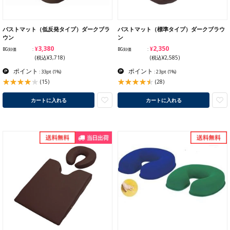
バストマット（低反発タイプ）ダークブラ
バストマット（標準タイプ）ダークブラウ
ウン
ン
¥3,380
¥2,350
BG卸価
BG卸価
(税込¥3,718)
(税込¥2,585)
ポイント
ポイント
: 33pt
(1%)
: 23pt
(1%)
(15)
(28)
カートに入れる
カートに入れる