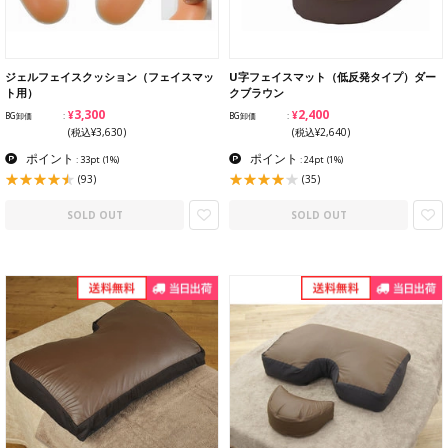
ジェルフェイスクッション（フェイスマッ
U字フェイスマット（低反発タイプ）ダー
ト用）
クブラウン
¥3,300
¥2,400
BG卸価
BG卸価
(税込¥3,630)
(税込¥2,640)
ポイント
ポイント
: 33pt
(1%)
: 24pt
(1%)
(93)
(35)
SOLD OUT
SOLD OUT