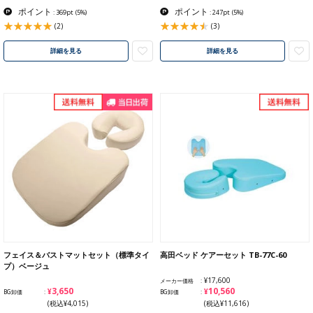
ポイント
ポイント
: 369pt
(5%)
: 247pt
(5%)
(2)
(3)
詳細を見る
詳細を見る
フェイス＆バストマットセット（標準タイ
高田ベッド ケアーセット TB-77C-60
プ）ベージュ
¥17,600
メーカー価格
¥3,650
¥10,560
BG卸価
BG卸価
(税込¥4,015)
(税込¥11,616)