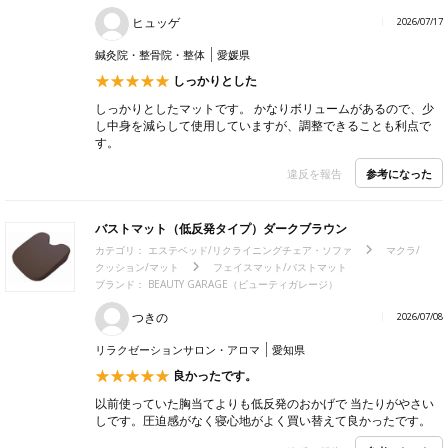
ヒュッゲ
2026/07/17
鍼灸院・整骨院・整体
愛媛県
しっかりとした
しっかりとしたマットです。 かなりボリュームがあるので、少
し中身を減らして使用していますが、調整できることも利点で
す。
参考になった
違反を報告
バストマット（低反発タイプ）ダークブラウン
カテゴリ：
エステベッド/リクライニングチェア・ソファ
マクラ/
クッション/マット
フェイスマット/バストマット
ブランド：
BEAUTY GARAGE（ビューティガレージ）
つきの
2026/07/08
リラクゼーションサロン・アロマ
愛知県
良かったです。
以前使っていた胸当てよりも低反発のおかげで 当たりがやさい
しです。圧迫感がなく寝心地がよく買い替えて良かったです。