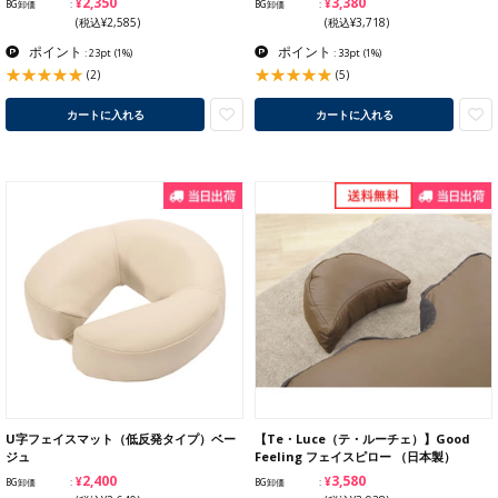
¥2,350
¥3,380
BG卸価
BG卸価
(税込¥2,585)
(税込¥3,718)
ポイント
ポイント
: 23pt
(1%)
: 33pt
(1%)
(2)
(5)
カートに入れる
カートに入れる
U字フェイスマット（低反発タイプ）ベー
【Te・Luce（テ・ルーチェ）】Good
ジュ
Feeling フェイスピロー （日本製）
¥2,400
¥3,580
BG卸価
BG卸価