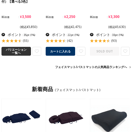
付）【選べる3色】
¥3,500
¥2,250
¥3,300
BG卸価
BG卸価
BG卸価
(税込¥3,850)
(税込¥2,475)
(税込¥3,630)
ポイント
ポイント
ポイント
: 35pt
(1%)
: 22pt
(1%)
: 33pt
(1%)
(55)
(42)
(93)
バリエーション
カートに入れる
SOLD OUT
一覧へ
フェイスマット/バストマットの人気商品ランキングへ
新着商品
(フェイスマット/バストマット)