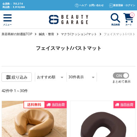
text.skipToContent
text.skipToNavigation
会員数：
755,374
ヘルプ・お問い合わせ
新規登録・ログイン
商品数：
3,918,066
0
商品検索
カート
メニュー
美容商材の卸通販TOP
鍼灸・整骨
マクラ/クッション/マット
フェイスマット/バスト
フェイスマット/バストマット
おすすめ順
30
件表示
絞り込み
まとめて表示
42件中 1～30件