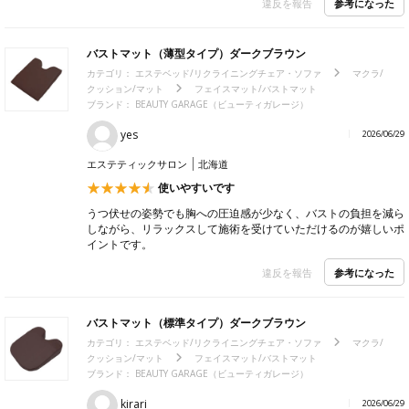
参考になった
違反を報告
バストマット（薄型タイプ）ダークブラウン
カテゴリ：
エステベッド/リクライニングチェア・ソファ
マクラ/
クッション/マット
フェイスマット/バストマット
ブランド：
BEAUTY GARAGE（ビューティガレージ）
yes
2026/06/29
エステティックサロン
北海道
使いやすいです
うつ伏せの姿勢でも胸への圧迫感が少なく、バストの負担を減ら
しながら、リラックスして施術を受けていただけるのが嬉しいポ
イントです。
参考になった
違反を報告
バストマット（標準タイプ）ダークブラウン
カテゴリ：
エステベッド/リクライニングチェア・ソファ
マクラ/
クッション/マット
フェイスマット/バストマット
ブランド：
BEAUTY GARAGE（ビューティガレージ）
kirari
2026/06/29