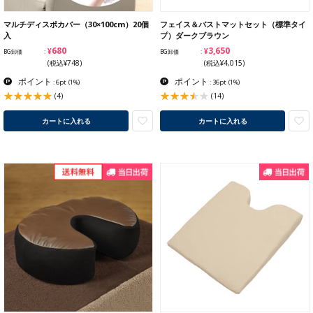
マルチディスポカバー（30×100cm）20個
フェイス＆バストマットセット（標準タイ
入
プ）ダークブラウン
¥680
¥3,650
BG卸価
BG卸価
(税込¥748)
(税込¥4,015)
ポイント
ポイント
: 6pt
(1%)
: 36pt
(1%)
(4)
(14)
カートに入れる
カートに入れる