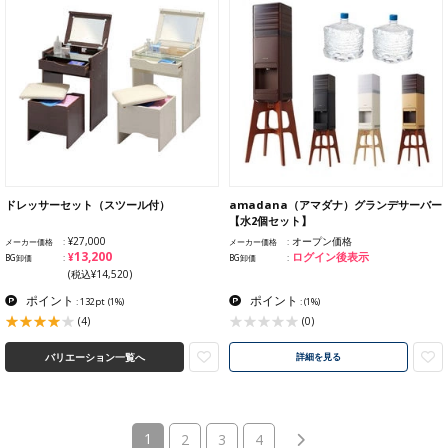
ドレッサーセット（スツール付）
amadana（アマダナ）グランデサーバー
【水2個セット】
¥27,000
オープン価格
メーカー価格
メーカー価格
¥13,200
ログイン後表示
BG卸価
BG卸価
(税込¥14,520)
ポイント
ポイント
: 132pt
(1%)
:
(1%)
(4)
(0)
バリエーション一覧へ
詳細を見る
(current)
1
2
3
4