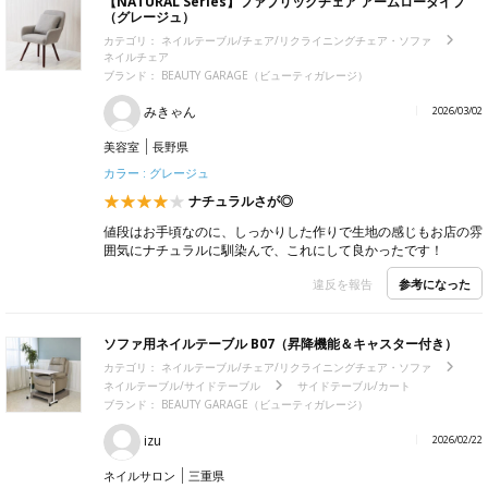
【NATURAL Series】ファブリックチェア アームロータイプ
（グレージュ）
カテゴリ：
ネイルテーブル/チェア/リクライニングチェア・ソファ
ネイルチェア
ブランド：
BEAUTY GARAGE（ビューティガレージ）
みきゃん
2026/03/02
美容室
長野県
カラー : グレージュ
ナチュラルさが◎
値段はお手頃なのに、しっかりした作りで生地の感じもお店の雰
囲気にナチュラルに馴染んで、これにして良かったです！
参考になった
違反を報告
ソファ用ネイルテーブル B07（昇降機能＆キャスター付き）
カテゴリ：
ネイルテーブル/チェア/リクライニングチェア・ソファ
ネイルテーブル/サイドテーブル
サイドテーブル/カート
ブランド：
BEAUTY GARAGE（ビューティガレージ）
izu
2026/02/22
ネイルサロン
三重県