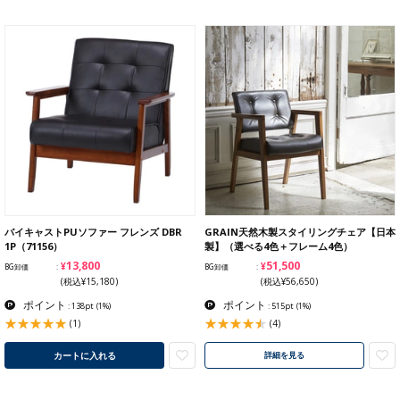
バイキャストPUソファー フレンズ DBR
GRAIN天然木製スタイリングチェア【日本
1P（71156）
製】（選べる4色＋フレーム4色）
¥13,800
¥51,500
BG卸価
BG卸価
(税込¥15,180)
(税込¥56,650)
ポイント
ポイント
: 138pt
(1%)
: 515pt
(1%)
(1)
(4)
カートに入れる
詳細を見る