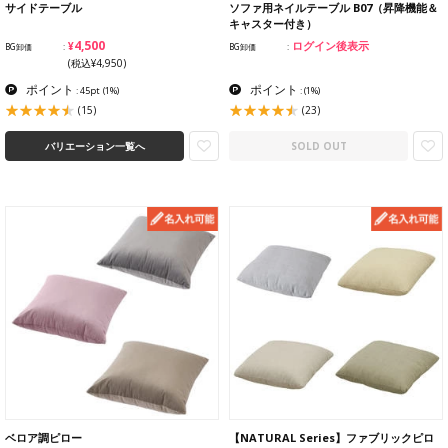
サイドテーブル
ソファ用ネイルテーブル B07（昇降機能＆
キャスター付き）
¥4,500
ログイン後表示
BG卸価
BG卸価
(税込¥4,950)
ポイント
ポイント
: 45pt
(1%)
:
(1%)
(15)
(23)
バリエーション一覧へ
SOLD OUT
ベロア調ピロー
【NATURAL Series】ファブリックピロ