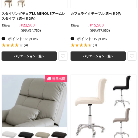
スタイリングチェアLUMINOUSアームレ
カフェライクテーブル 選べる2色
スタイプ（選べる2色）
¥22,500
¥15,500
BG卸価
BG卸価
(税込¥24,750)
(税込¥17,050)
ポイント
ポイント
: 225pt
(1%)
: 155pt
(1%)
(4)
(3)
バリエーション一覧へ
バリエーション一覧へ