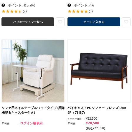
ポイント
ポイント
: 42pt
(1%)
:
(1%)
(2)
(3)
バリエーション一覧へ
カートに入れる
ソファ用ネイルテーブルワイドタイプ(昇降
バイキャストPUソファー フレンズ DBR
機能＆キャスター付き)
2P（71157）
¥32,500
メーカー価格
¥20,500
ログイン後表示
BG卸価
BG卸価
(税込¥22,550)