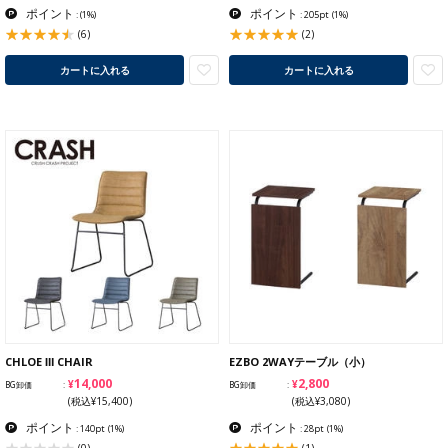
ポイント
ポイント
:
(1%)
: 205pt
(1%)
(6)
(2)
カートに入れる
カートに入れる
CHLOE Ⅲ CHAIR
EZBO 2WAYテーブル（小）
¥14,000
¥2,800
BG卸価
BG卸価
(税込¥15,400)
(税込¥3,080)
ポイント
ポイント
: 140pt
(1%)
: 28pt
(1%)