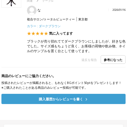
関連
テーブル
な
2026/01/16
複合サロン/トータルビューティー
東京都
カラー : ダークブラウン
気に入ってます
ブラックが売り切れててダークブラウンにしましたが、好きな色
でした。サイズ感もちょうど良く、お客様の荷物や飲み物、ネイ
ルのサンプルを置く台として使ってます。
参考になった
違反を報告
商品のレビューにご協力ください。
投稿されたレビューが掲載されると、もれなくBGポイント50ptをプレゼントします！
※ご購入されたことがある商品のみレビュー投稿が可能です。
購入履歴からレビューを書く