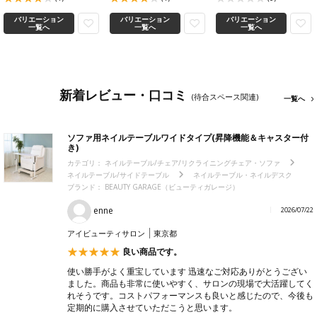
バリエーション
バリエーション
バリエーション
一覧へ
一覧へ
一覧へ
新着レビュー・口コミ
(待合スペース関連)
一覧へ
ソファ用ネイルテーブルワイドタイプ(昇降機能＆キャスター付
き)
カテゴリ：
ネイルテーブル/チェア/リクライニングチェア・ソファ
ネイルテーブル/サイドテーブル
ネイルテーブル・ネイルデスク
ブランド：
BEAUTY GARAGE（ビューティガレージ）
enne
2026/07/22
アイビューティサロン
東京都
良い商品です。
使い勝手がよく重宝しています 迅速なご対応ありがとうござい
ました。商品も非常に使いやすく、サロンの現場で大活躍してく
れそうです。コストパフォーマンスも良いと感じたので、今後も
定期的に購入させていただこうと思います。