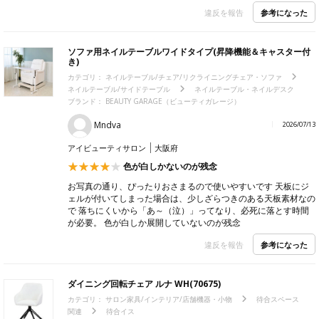
参考になった
違反を報告
ソファ用ネイルテーブルワイドタイプ(昇降機能＆キャスター付
き)
カテゴリ：
ネイルテーブル/チェア/リクライニングチェア・ソファ
ネイルテーブル/サイドテーブル
ネイルテーブル・ネイルデスク
ブランド：
BEAUTY GARAGE（ビューティガレージ）
Mndva
2026/07/13
アイビューティサロン
大阪府
色が白しかないのが残念
お写真の通り、ぴったりおさまるので使いやすいです 天板にジ
ェルが付いてしまった場合は、少しざらつきのある天板素材なの
で 落ちにくいから「あ～（泣）」ってなり、必死に落とす時間
が必要。 色が白しか展開していないのが残念
参考になった
違反を報告
ダイニング回転チェア ルナ WH(70675)
カテゴリ：
サロン家具/インテリア/店舗機器・小物
待合スペース
関連
待合イス