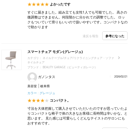
よかったです
すぐに届きました。組み立ても女性1人でも可能でした。 高さの
微調整はできません。何段階かに分かれての調整でした。 ロッ
クもついていて滑りもいいので扱いやすいです。コンパクトなの
で助かります
参考になった
違反を報告
スマートチェア モダン(グレージュ)
カテゴリ：
ネイルテーブル/チェア/リクライニングチェア・ソファ
ネイルチェア
ブランド：
BEAUTY GARAGE（ビューティガレージ）
ガノンタス
2026/02/21
美容室
岐阜県
カラー : グレージュ
コンパクト。
寸法を大体把握して購入させていただいたのですが思っていたよ
りコンパクトな椅子で体の大きなお客様に長時間は辛いかな。と
思います。 見た感じは可愛らしくどんなテイストのサロンにも
おすすめです。