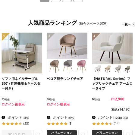
人気商品ランキング
(待合スペース関連)
一覧へ
1
2
3
ソファ用ネイルテーブル
ベロア調ラウンドチェア
【NATURAL Series】フ
B07（昇降機能＆キャスタ
ァブリックチェア アームロ
ー付き）
ータイプ
¥12,900
BG卸価
BG卸価
BG卸価
ログイン後表示
ログイン後表示
(税込¥14,190)
ポイント
ポイント
ポイント
:
(1%)
:
(1%)
: 129pt
(1%)
(23)
(3)
(14)
バリエーション
バリエーション
SOLD OUT