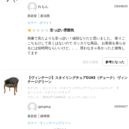
れもん
2026/06/20
美容室
新潟県
カラー : ホワイト
安っぽい雰囲気
画像で見たよりも安っぽい！値段なりだと思いました。 座りご
こちもけして良くはないので ガッカリな商品。 お客様を座らせ
るには短時間ならいいけど。。。 買わなきゃ良かったと後悔し
てます
参考になった
違反を報告
【ヴィンテージ】スタイリングチェアDUKE（デューク） ヴィン
テージグリーン
カテゴリ：
セットイス・スタイリングチェア/フェイシャルチェア
セットイス・スタイリングチェア
ブランド：
BEAUTY GARAGE（ビューティガレージ）
qmama
2026/04/27
美容室
静岡県
カラー : ヴィンテージグリーン