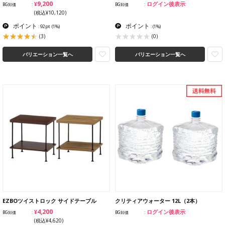
¥9,200
ログイン後表示
BG卸価
BG卸価
(税込¥10,120)
ポイント
ポイント
: 92pt
(1%)
:
(1%)
(3)
(0)
バリエーション一覧へ
バリエーション一覧へ
EZBOツイストロック サイドテーブル
クリティアウォーター 12L（2本）
¥4,200
ログイン後表示
BG卸価
BG卸価
(税込¥4,620)