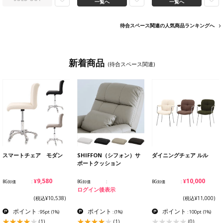
一覧へ
一覧へ
待合スペース関連の人気商品ランキングへ
新着商品
(待合スペース関連)
スマートチェア モダン
SHIFFON（シフォン）サ
ダイニングチェア ルル
ポートクッション
¥9,580
¥10,000
BG卸価
BG卸価
BG卸価
ログイン後表示
(税込¥10,538)
(税込¥11,000)
ポイント
ポイント
ポイント
: 95pt
(1%)
:
(1%)
: 100pt
(1%)
(1)
(1)
(0)