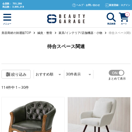
text.skipToContent
text.skipToNavigation
会員数：
755,286
ヘルプ・お問い合わせ
新規登録・ログイン
商品数：
3,895,218
0
商品検索
カート
メニュー
美容商材の卸通販TOP
鍼灸・整骨
家具/インテリア/店舗機器・小物
待合スペース関
待合スペース関連
おすすめ順
30
件表示
絞り込み
まとめて表示
114件中 1～30件