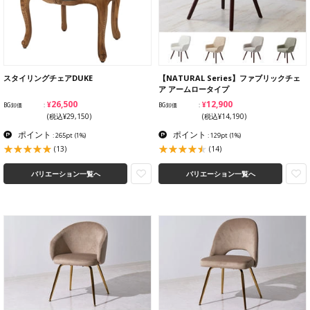
スタイリングチェアDUKE
【NATURAL Series】ファブリックチェ
ア アームロータイプ
¥26,500
¥12,900
BG卸価
BG卸価
(税込¥29,150)
(税込¥14,190)
ポイント
ポイント
: 265pt
(1%)
: 129pt
(1%)
(13)
(14)
バリエーション一覧へ
バリエーション一覧へ