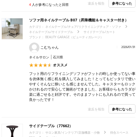
参考になった
違反を報告
4
人が参考になったと回答
ソファ用ネイルテーブル B07（昇降機能＆キャスター付き）
カテゴリ：
ネイルテーブル/チェア/リクライニングチェア・ソファ
ネイルテーブル/サイドテーブル
サイドテーブル/カート
ブランド：
BEAUTY GARAGE（ビューティガレージ）
こむちゃん
2026/01/31
ネイルサロン
石川県
オススメ
フット用のリフライニングソファがフットの時しか使ってない事
を勿体無く感じ机を購入してみました！とってもピッタリで使い
やすくそんなに狭いとも感じませんでした。キャスターもロック
かけれるので安心して施術ができました、お客様からもカラダが
楽に過ごせると好評です。そのままフットにも入れるので買って
良かったです！
参考になった
違反を報告
サイドテーブル（77662）
カテゴリ：
サロン家具/インテリア/店舗機器・小物
待合スペース