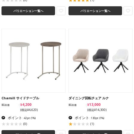
(1)
(0)
バリエーション一覧へ
バリエーション一覧へ
Chamill サイドテーブル
ダイニング回転チェア ルナ
¥4,200
¥13,000
BG卸価
BG卸価
(税込¥4,620)
(税込¥14,300)
ポイント
ポイント
: 42pt
(1%)
: 130pt
(1%)
(1)
(0)