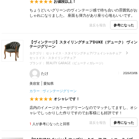
お値段以上！
ちょうどいいグリーンのヴィンテージ感で待ち合いの雰囲気がお
しゃれになりました。 座面も弾力があり座り心地もいいです。
参考になった
違反を報告
【ヴィンテージ】スタイリングチェアDUKE（デューク） ヴィン
テージグリーン
カテゴリ：
セットイス・スタイリングチェア/フェイシャルチェア
セットイス・スタイリングチェア
ブランド：
BEAUTY GARAGE（ビューティガレージ）
たけ
2026/03/08
美容室
愛知県
カラー : ヴィンテージグリーン
オシャレです！
店内のイメージカラーがグリーンなのでマッチしてますし、オシ
ャレでしっかりした作りですのでお客様にも好評です！
参考になった
違反を報告
1
人が参考になったと回答