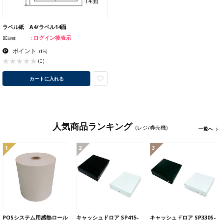
ラベル紙 A4/ラベル14面
ログイン後表示
BG卸価
ポイント
:
(1%)
(0)
カートに入れる
人気商品ランキング
(レジ/券売機)
一覧へ
1
2
3
POSシステム用感熱ロール
キャッシュドロア SP415-
キャッシュドロア SP330S-