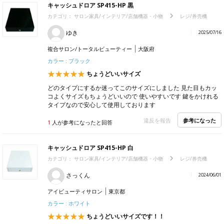
キャッシュドロア SP415-HP 黒
カテゴリ：
サロン家具/インテリア/店舗機器・小物
レジ/券売機
ゆき
2025/07/16
複合サロン/トータルビューティー
大阪府
カラー : ブラック
ちょうどいいサイズ
どのタイプにするか迷ってこのサイズにしました 見た目もカッ
コよくサイズもちょうどいいので 使いやすいです 鍵をかけれる
タイプなので安心して使用しております
参考になった
違反を報告
1
人が参考になったと回答
キャッシュドロア SP415-HP 白
カテゴリ：
サロン家具/インテリア/店舗機器・小物
レジ/券売機
さっくん
2024/06/01
アイビューティサロン
東京都
カラー : ホワイト
ちょうどいいサイズです！！