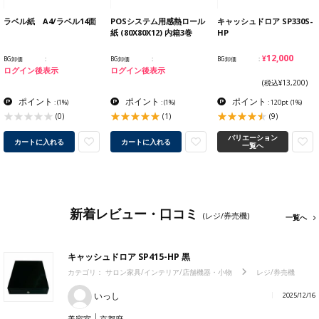
ラベル紙 A4/ラベル14面
POSシステム用感熱ロール
キャッシュドロア SP330S-
紙 (80X80X12) 内箱3巻
HP
¥12,000
BG卸価
BG卸価
BG卸価
ログイン後表示
ログイン後表示
(税込¥13,200)
ポイント
ポイント
ポイント
:
(1%)
:
(1%)
: 120pt
(1%)
(0)
(1)
(9)
バリエーション
カートに入れる
カートに入れる
一覧へ
新着レビュー・口コミ
(レジ/券売機)
一覧へ
キャッシュドロア SP415-HP 黒
カテゴリ：
サロン家具/インテリア/店舗機器・小物
レジ/券売機
いっし
2025/12/16
美容室
京都府