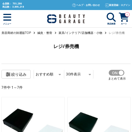
text.skipToContent
text.skipToNavigation
会員数：
755,286
ヘルプ・お問い合わせ
新規登録・ログイン
商品数：
3,895,218
0
商品検索
カート
メニュー
美容商材の卸通販TOP
鍼灸・整骨
家具/インテリア/店舗機器・小物
レジ/券売機
レジ/券売機
おすすめ順
30
件表示
絞り込み
まとめて表示
7件中 1～7件