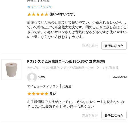
カラー : ブラック
使いやすいです。
前使っていたものと似ていて使いやすい。小銭入れもしっかりし
ていて持ち上げても全然大丈夫です。閉めるときに少し音はうる
さいです。小さいサロンさんは音気になるかもですが使いやすい
ので気にならない方はおすすめです。
参考になった
違反を報告
POSシステム用感熱ロール紙 (80X80X12) 内箱3巻
カテゴリ：
サロン家具/インテリア/店舗機器・小物
レジ/券売機
New
2025/09/13
アイビューティサロン
北海道
良い
お手軽価格でありがたいです。 そんなにレシートも使わないの
で コスパは最強です！ 使い勝手も悪くない
参考になった
違反を報告