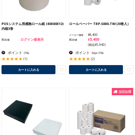
POSシステム用感熱ロール紙 (80X80X12)
ロールペーパー TRP-5880-TW(20巻入）
内箱3巻
¥8,400
メーカー価格
¥5,400
ログイン後表示
BG卸価
BG卸価
(税込¥5,940)
ポイント
ポイント
:
(1%)
: 54pt
(1%)
(1)
(2)
カートに入れる
カートに入れる