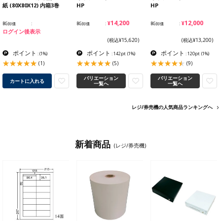
紙 (80X80X12) 内箱3巻
HP
HP
¥14,200
¥12,000
BG卸価
BG卸価
BG卸価
ログイン後表示
(税込¥15,620)
(税込¥13,200)
ポイント
ポイント
ポイント
:
(1%)
: 142pt
(1%)
: 120pt
(1%)
(1)
(5)
(9)
バリエーション
バリエーション
カートに入れる
一覧へ
一覧へ
レジ/券売機の人気商品ランキングへ
新着商品
(レジ/券売機)