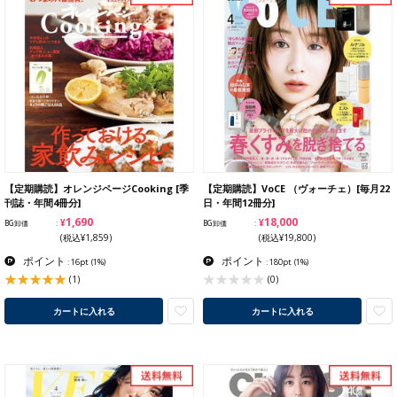
【定期購読】オレンジページCooking [季
【定期購読】VoCE （ヴォーチェ）[毎月22
刊誌・年間4冊分]
日・年間12冊分]
¥1,690
¥18,000
BG卸価
BG卸価
(税込¥1,859)
(税込¥19,800)
ポイント
ポイント
: 16pt
(1%)
: 180pt
(1%)
(1)
(0)
カートに入れる
カートに入れる