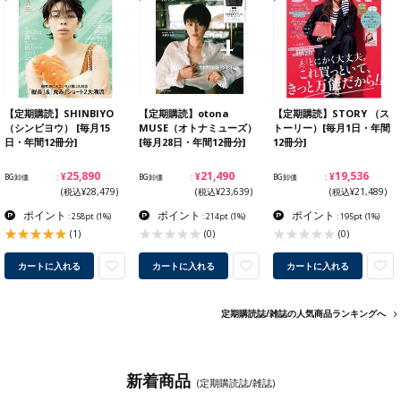
【定期購読】SHINBIYO
【定期購読】otona
【定期購読】STORY （ス
（シンビヨウ） [毎月15
MUSE（オトナミューズ）
トーリー）[毎月1日・年間
日・年間12冊分]
[毎月28日・年間12冊分]
12冊分]
¥25,890
¥21,490
¥19,536
BG卸価
BG卸価
BG卸価
(税込¥28,479)
(税込¥23,639)
(税込¥21,489)
ポイント
ポイント
ポイント
: 258pt
(1%)
: 214pt
(1%)
: 195pt
(1%)
(1)
(0)
(0)
カートに入れる
カートに入れる
カートに入れる
定期購読誌/雑誌の人気商品ランキングへ
新着商品
(定期購読誌/雑誌)