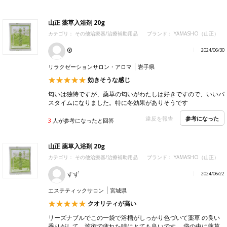
山正 薬草入浴剤 20g
カテゴリ：
その他治療器/治療補助用品
ブランド：
YAMASHO（山正）
®️
2024/06/30
リラクゼーションサロン・アロマ
岩手県
効きそうな感じ
匂いは独特ですが、薬草の匂いがわたしは好きですので、いいバ
スタイムになりました。特に冬効果がありそうです
参考になった
違反を報告
3
人が参考になったと回答
山正 薬草入浴剤 20g
カテゴリ：
その他治療器/治療補助用品
ブランド：
YAMASHO（山正）
すず
2024/06/22
エステティックサロン
宮城県
クオリティが高い
リーズナブルでこの一袋で浴槽がしっかり色づいて薬草 の良い
香りがして、施術で疲れた時にとても良いです。 袋の中に薬草