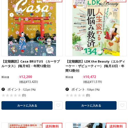
【定期購読】Casa BRUTUS （カーサブ
【定期購読】LDK the Beauty（エルディ
ルータス） [毎月9日・年間12冊分]
ーケー・ザビューティー） [毎月22日・年
間12冊分]
¥12,200
¥10,472
BG卸価
BG卸価
(税込¥13,420)
(税込¥11,519)
ポイント
ポイント
: 122pt
(1%)
: 104pt
(1%)
(0)
(0)
カートに入れる
カートに入れる