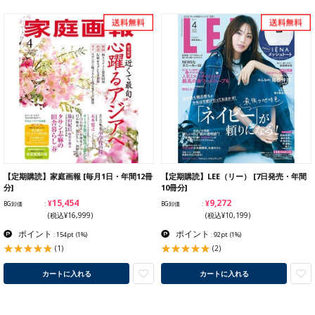
【定期購読】家庭画報 [毎月1日・年間12冊
【定期購読】LEE（リー） [7日発売・年間
分]
10冊分]
¥15,454
¥9,272
BG卸価
BG卸価
(税込¥16,999)
(税込¥10,199)
ポイント
ポイント
: 154pt
(1%)
: 92pt
(1%)
(1)
(2)
カートに入れる
カートに入れる