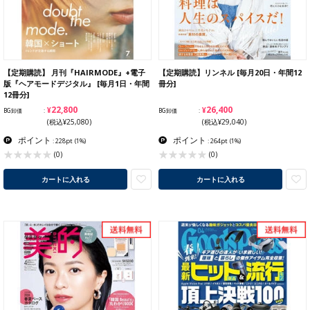
【定期購読】 月刊『HAIRMODE』+電子
【定期購読】リンネル [毎月20日・年間12
版『ヘアモードデジタル』 [毎月1日・年間
冊分]
12冊分]
¥22,800
¥26,400
BG卸価
BG卸価
(税込¥25,080)
(税込¥29,040)
ポイント
ポイント
: 228pt
(1%)
: 264pt
(1%)
(0)
(0)
カートに入れる
カートに入れる