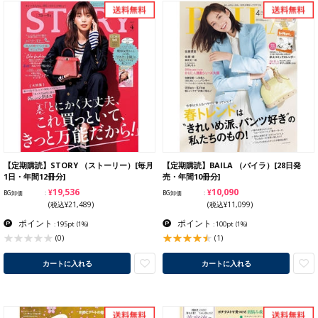
【定期購読】STORY （ストーリー）[毎月
【定期購読】BAILA （バイラ）[28日発
1日・年間12冊分]
売・年間10冊分]
¥19,536
¥10,090
BG卸価
BG卸価
(税込¥21,489)
(税込¥11,099)
ポイント
ポイント
: 195pt
(1%)
: 100pt
(1%)
(1)
(0)
カートに入れる
カートに入れる