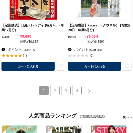
【定期購読】日経トレンディ [毎月4日・年
【定期購読】ku:nel （クウネル） [奇数月
間12冊分]
20日・年間6冊分]
¥9,690
¥6,054
BG卸価
BG卸価
(税込¥10,659)
(税込¥6,659)
ポイント
ポイント
: 96pt
(1%)
: 60pt
(1%)
(1)
(0)
カートに入れる
カートに入れる
(current)
1
2
3
4
人気商品ランキング
(定期購読誌/雑誌)
一覧へ
1
2
3