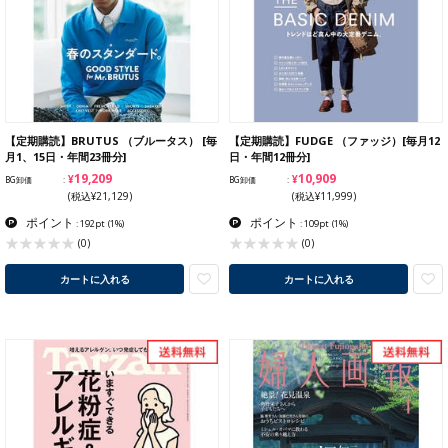
【定期購読】BRUTUS （ブルータス） [毎
【定期購読】FUDGE （ファッジ）[毎月12
月1、15日・年間23冊分]
日・年間12冊分]
¥19,209
¥10,909
BG卸価
BG卸価
(税込¥21,129)
(税込¥11,999)
ポイント
ポイント
: 192pt
(1%)
: 109pt
(1%)
(0)
(0)
カートに入れる
カートに入れる