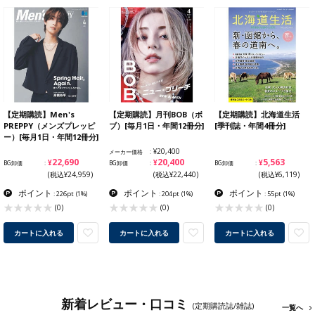
【定期購読】Men's
【定期購読】月刊BOB（ボ
【定期購読】北海道生活
PREPPY（メンズプレッピ
ブ）[毎月1日・年間12冊分]
[季刊誌・年間4冊分]
ー）[毎月1日・年間12冊分]
¥20,400
メーカー価格
¥22,690
¥20,400
¥5,563
BG卸価
BG卸価
BG卸価
(税込¥24,959)
(税込¥22,440)
(税込¥6,119)
ポイント
ポイント
ポイント
: 226pt
(1%)
: 204pt
(1%)
: 55pt
(1%)
(0)
(0)
(0)
カートに入れる
カートに入れる
カートに入れる
新着レビュー・口コミ
(定期購読誌/雑誌)
一覧へ