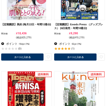
【定期購読】美的 [毎月22日・年間12冊分]
【定期購読】Goods Press （グッズプレ
ス） [6日発売・年間10冊分]
¥18,436
¥9,290
BG卸価
BG卸価
(税込¥20,279)
(税込¥10,219)
ポイント
ポイント
: 184pt
(1%)
: 92pt
(1%)
(1)
(0)
カートに入れる
カートに入れる