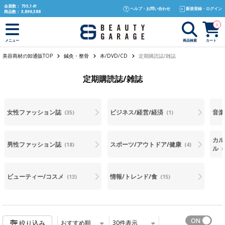
text.skipToContent
text.skipToNavigation
会員数：
755,141
ヘルプ・お問い合わせ
新規登録・ログイン
商品数：
3,899,388
0
商品検索
カート
メニュー
美容商材の卸通販TOP
鍼灸・整骨
本/DVD/CD
定期購読誌/雑誌
定期購読誌/雑誌
女性ファッション誌
ビジネス/経営/経済
音楽
(35)
(1)
カル
男性ファッション誌
スポーツ/アウトドア/健康
(18)
(4)
ル
(
ビューティー/コスメ
情報/トレンド/食
(13)
(15)
おすすめ順
30
件表示
絞り込み