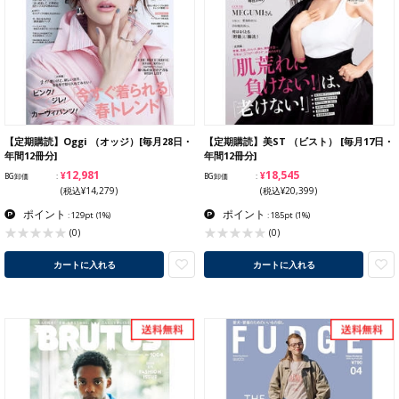
【定期購読】Oggi （オッジ）[毎月28日・
【定期購読】美ST （ビスト） [毎月17日・
年間12冊分]
年間12冊分]
¥12,981
¥18,545
BG卸価
BG卸価
(税込¥14,279)
(税込¥20,399)
ポイント
ポイント
: 129pt
(1%)
: 185pt
(1%)
(0)
(0)
カートに入れる
カートに入れる