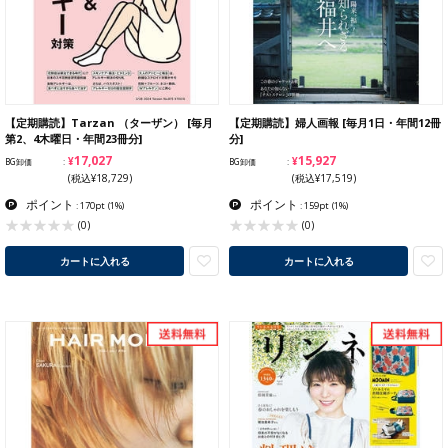
【定期購読】Tarzan （ターザン） [毎月
【定期購読】婦人画報 [毎月1日・年間12冊
第2、4木曜日・年間23冊分]
分]
¥17,027
¥15,927
BG卸価
BG卸価
(税込¥18,729)
(税込¥17,519)
ポイント
ポイント
: 170pt
(1%)
: 159pt
(1%)
(0)
(0)
カートに入れる
カートに入れる