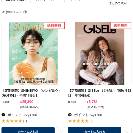
まとめて表示
95件中 1～30件
【定期購読】SHINBIYO （シンビヨウ）
【定期購読】GISELe （ジゼル）[偶数月28
[毎月15日・年間12冊分]
日・年間6冊分]
¥25,890
¥5,781
BG卸価
BG卸価
(税込¥28,479)
(税込¥6,359)
ポイント
ポイント
: 258pt
(1%)
: 57pt
(1%)
(1)
(2)
カートに入れる
カートに入れる