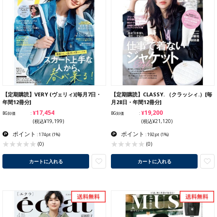
【定期購読】VERY (ヴェリィ)[毎月7日・
【定期購読】CLASSY. （クラッシィ.）[毎
年間12冊分]
月28日・年間12冊分]
¥17,454
¥19,200
BG卸価
BG卸価
(税込¥19,199)
(税込¥21,120)
ポイント
ポイント
: 174pt
(1%)
: 192pt
(1%)
(0)
(0)
カートに入れる
カートに入れる