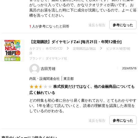
がしっかり入っているので、かなりクオリティが高いです。 お
風呂のお湯を流した時に下に成分が沈殿しているので、よーく浴
槽を洗ってください。
参考になった
違反を報告
1
人が参考になったと回答
【定期購読】ダイヤモンドZai [毎月21日・年間12冊分]
カテゴリ：
本/DVD/CD
定期購読誌/雑誌
ビジネス/経営/経
済
ブランド：
ダイヤモンド社
吉田芳雄
2024/05/18
内装・設備関連会社
東京都
株式投資だけではなく、他の金融商品についても
広く触れている
どの特集も初心者に分かり易く書かれており、とてもわかりやす
い。1年を通じて読んでいくと、読者の理解度を認識した表現を
しているのがわかる。
参考になった
違反を報告
商品のレビューにご協力ください。