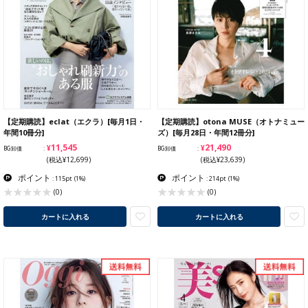
【定期購読】eclat（エクラ）[毎月1日・
【定期購読】otona MUSE（オトナミュー
年間10冊分]
ズ）[毎月28日・年間12冊分]
¥11,545
¥21,490
BG卸価
BG卸価
(税込¥12,699)
(税込¥23,639)
ポイント
ポイント
: 115pt
(1%)
: 214pt
(1%)
(0)
(0)
カートに入れる
カートに入れる