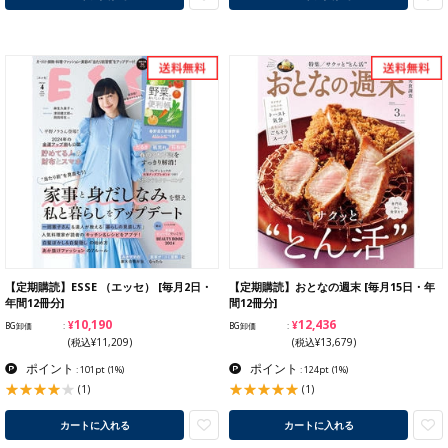
【定期購読】ESSE （エッセ） [毎月2日・
【定期購読】おとなの週末 [毎月15日・年
年間12冊分]
間12冊分]
¥10,190
¥12,436
BG卸価
BG卸価
(税込¥11,209)
(税込¥13,679)
ポイント
ポイント
: 101pt
(1%)
: 124pt
(1%)
(1)
(1)
カートに入れる
カートに入れる