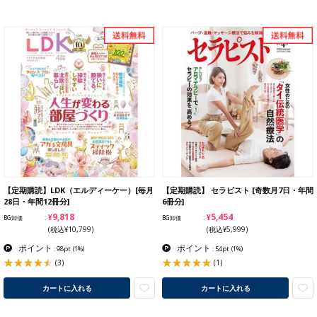
【定期購読】LDK（エルディーケー）[毎月
【定期購読】 セラピスト [奇数月7日・年間
28日・年間12冊分]
6冊分]
¥9,818
¥5,454
BG卸価
BG卸価
(税込¥10,799)
(税込¥5,999)
ポイント
ポイント
: 98pt
(1%)
: 54pt
(1%)
(3)
(1)
カートに入れる
カートに入れる