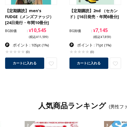
【定期購読】men's
【定期購読】2nd （セカン
FUDGE（メンズファッジ）
ド）[16日発売・年間6冊分]
[24日発行・年間10冊分]
10,545
7,145
¥
¥
BG卸価
BG卸価
(税込¥11,599)
(税込¥7,859)
ポイント
ポイント
: 105pt
(1%)
: 71pt
(1%)
(0)
(0)
カートに入れる
カートに入れる
人気商品ランキング
(男性フ
2
3