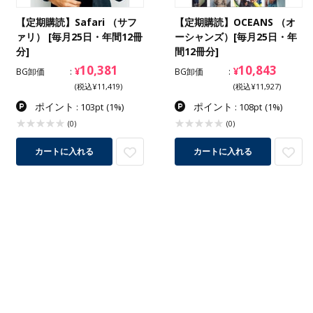
【定期購読】Safari （サフ
【定期購読】OCEANS （オ
ァリ） [毎月25日・年間12冊
ーシャンズ）[毎月25日・年
分]
間12冊分]
10,381
10,843
¥
¥
BG卸価
BG卸価
(税込¥11,419)
(税込¥11,927)
ポイント
ポイント
: 103pt
(1%)
: 108pt
(1%)
(0)
(0)
カートに入れる
カートに入れる