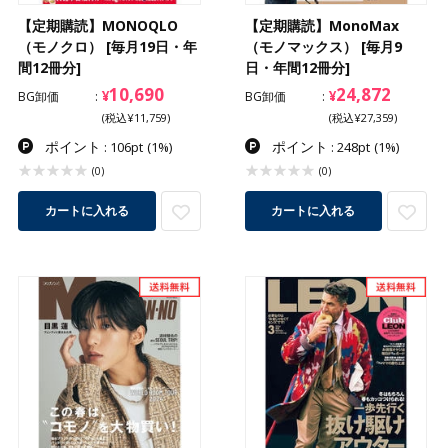
【定期購読】MONOQLO
【定期購読】MonoMax
（モノクロ） [毎月19日・年
（モノマックス） [毎月9
間12冊分]
日・年間12冊分]
10,690
24,872
¥
¥
BG卸価
BG卸価
(税込¥11,759)
(税込¥27,359)
ポイント
ポイント
: 106pt
(1%)
: 248pt
(1%)
(0)
(0)
カートに入れる
カートに入れる