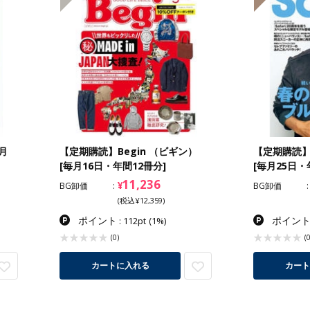
月
【定期購読】Begin （ビギン）
【定期購読】S
[毎月16日・年間12冊分]
[毎月25日・
11,236
¥
BG卸価
BG卸価
(税込¥12,359)
ポイント
ポイン
: 112pt
(1%)
(0)
(0
カートに入れる
カート