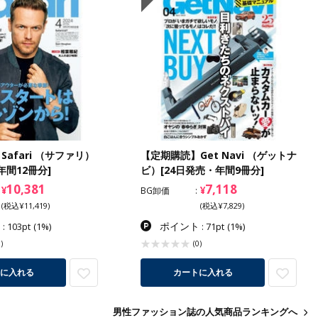
afari （サファリ）
【定期購読】Get Navi （ゲットナ
年間12冊分]
ビ）[24日発売・年間9冊分]
10,381
7,118
¥
¥
BG卸価
(税込¥11,419)
(税込¥7,829)
ト
ポイント
: 103pt
(1%)
: 71pt
(1%)
)
(0)
に入れる
カートに入れる
男性ファッション誌の人気商品ランキングへ