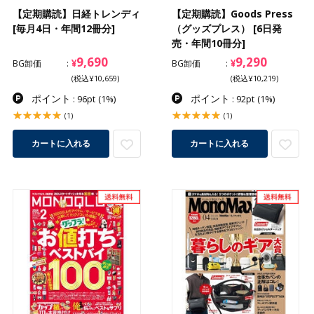
【定期購読】日経トレンディ
【定期購読】Goods Press
[毎月4日・年間12冊分]
（グッズプレス） [6日発
売・年間10冊分]
9,690
9,290
¥
¥
BG卸価
BG卸価
(税込¥10,659)
(税込¥10,219)
ポイント
ポイント
: 96pt
(1%)
: 92pt
(1%)
(1)
(1)
カートに入れる
カートに入れる