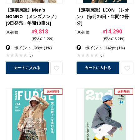
【定期購読】Men's
【定期購読】LEON （レオ
NONNO （メンズノンノ）
ン） [毎月24日・年間12冊
[9日発売・年間10冊分]
分]
9,818
14,290
¥
¥
BG卸価
BG卸価
(税込¥10,799)
(税込¥15,719)
ポイント
ポイント
: 98pt
(1%)
: 142pt
(1%)
(0)
(0)
カートに入れる
カートに入れる