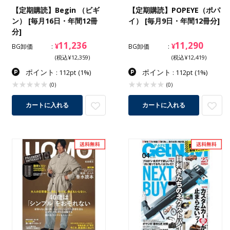
【定期購読】Begin （ビギ
【定期購読】POPEYE（ポパ
ン） [毎月16日・年間12冊
イ） [毎月9日・年間12冊分]
分]
11,236
11,290
¥
¥
BG卸価
BG卸価
(税込¥12,359)
(税込¥12,419)
ポイント
ポイント
: 112pt
(1%)
: 112pt
(1%)
(0)
(0)
カートに入れる
カートに入れる