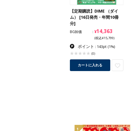
【定期購読】DIME （ダイ
ム） [16日発売・年間10冊
分]
14,363
¥
BG卸価
(税込¥15,799)
ポイント
: 143pt
(1%)
(0)
カートに入れる
1