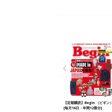
期購読】Get Navi （ゲットナ
【定期購読】Begin （ビギン
[24日発売・年間9冊分]
[毎月16日・年間12冊分]