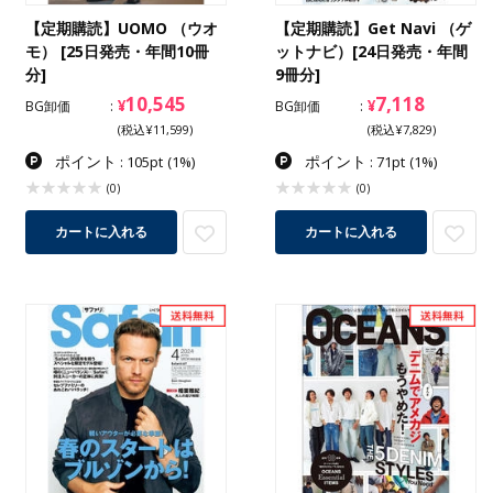
【定期購読】UOMO （ウオ
【定期購読】Get Navi （ゲ
モ） [25日発売・年間10冊
ットナビ）[24日発売・年間
分]
9冊分]
10,545
7,118
¥
¥
BG卸価
BG卸価
(税込¥11,599)
(税込¥7,829)
ポイント
ポイント
: 105pt
(1%)
: 71pt
(1%)
(0)
(0)
カートに入れる
カートに入れる