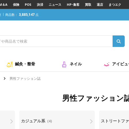
M＆A
保険
POS
決済
ニュース
HP･集客
買取
退店
まつエク
3,885,147
座
商品数：
点
鍼灸・整骨
ネイル
アイビュ
男性ファッション誌
男性ファッション
カジュアル系
ストリートフ
(4)