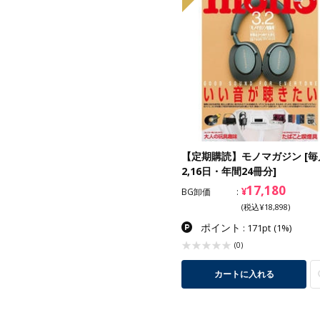
【定期購読】モノマガジン [毎
2,16日・年間24冊分]
17,180
¥
BG卸価
(税込¥18,898)
ポイント
: 171pt
(1%)
(0)
カートに入れる