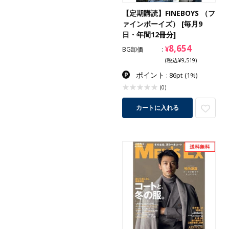
【定期購読】FINEBOYS （フ
ァインボーイズ） [毎月9
日・年間12冊分]
8,654
¥
BG卸価
(税込¥9,519)
ポイント
: 86pt
(1%)
(0)
カートに入れる