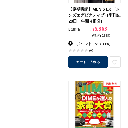
【定期購読】MEN'S EX （メ
ンズエグゼクティブ) [季刊誌
20日・年間４冊分]
6,363
¥
BG卸価
(税込¥6,999)
ポイント
: 63pt
(1%)
(0)
カートに入れる