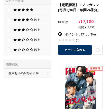
レビュー評価
【定期購読】モノマガジン
[毎月2,16日・年間24冊分]
以上
17,180
¥
BG卸価
(税込¥18,898)
以上
ポイント
: 171pt
(1%)
以上
(0)
以上
カートに入れる
在庫状況
在庫ありのみ表示
(18)