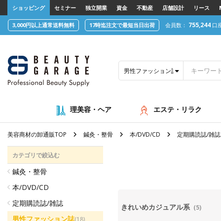
text.skipToContent
text.skipToNavigation
ショッピング
セミナー
独立開業
資金
不動産
店舗設計
リース
755,244
3,000円以上通常送料無料
17時迄注文で最短当日出荷
会員数：
口
男性ファッション誌
理美容・ヘア
エステ・リラク
美容商材の卸通販TOP
鍼灸・整骨
本/DVD/CD
定期購読誌/雑誌
カテゴリで絞込む
鍼灸・整骨
本/DVD/CD
定期購読誌/雑誌
きれいめカジュアル系
(5)
男性ファッション誌
(18)