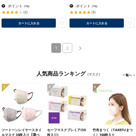
ポイント
ポイント
:
(1%)
:
(1%)
(2)
(3)
カートに入れる
カートに入れる
(current)
1
2
人気商品ランキング
(マスク)
一覧へ
1
2
3
ツートーンレイヤースタイ
セーフマスクプレミア(50
竹布まつく（TAKEFUまつ
ルマスク 30枚入り【選べ
枚入り)
く）100枚入り