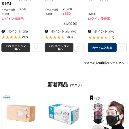
る3色】
¥798
¥1,200
メーカー価格
メーカー価格
¥660
BG卸価
BG卸価
BG卸価
ログイン後表示
ログイン後表示
(税込¥726)
ポイント
ポイント
ポイント
:
(1%)
: 6pt
(1%)
:
(1%)
(92)
(203)
(33)
バリエーション
バリエーション
カートに入れる
一覧へ
一覧へ
マスクの人気商品ランキングへ
新着商品
(マスク)