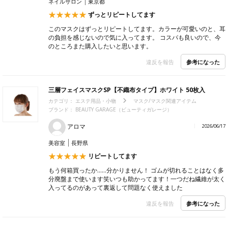
ネイルサロン
東京都
ずっとリピートしてます
このマスクはずっとリピートしてます。カラーが可愛いのと、耳
の負担を感じないので気に入ってます。 コスパも良いので、今
のところまた購入したいと思います。
参考になった
違反を報告
三層フェイスマスクSP【不織布タイプ】ホワイト 50枚入
カテゴリ：
エステ用品・小物
マスク/マスク関連アイテム
ブランド：
BEAUTY GARAGE（ビューティガレージ）
アロマ
2026/06/17
美容室
長野県
リピートしてます
もう何箱買ったか......分かりません！ ゴムが切れることはなく多
分廃盤まで使います笑いつも助かってます！一つだね繊維が太く
入ってるのがあって裏返して問題なく使えました
参考になった
違反を報告