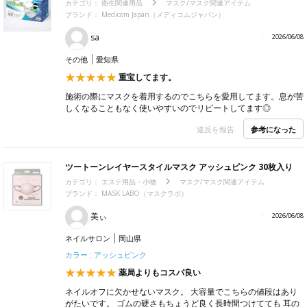
カテゴリ：
衛生関連用品
マスク/マスク関連アイテム
ブランド：
Medicom Japan（メディコムジャパン）
sa
2026/06/08
その他
愛知県
重宝してます。
施術の際にマスクを着用するのでこちらを愛用してます。息が苦
しくなることもなく使いやすいのでリピートしてます◎
参考になった
違反を報告
ツートーンレイヤースタイルマスク アッシュピンク 30枚入り
カテゴリ：
エステ用品・小物
マスク/マスク関連アイテム
ブランド：
MASK LABO（マスクラボ）
美ぃ
2026/06/08
ネイルサロン
岡山県
カラー : アッシュピンク
薬局よりもコスパ良い
ネイルオフに欠かせないマスク。 大容量でこちらの値段はあり
がたいです。 ゴムの硬さもちょうど良く長時間つけてても 耳の