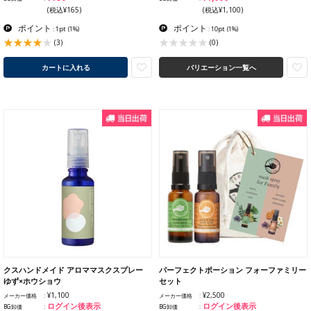
(税込¥165)
(税込¥1,100)
ポイント
ポイント
: 1pt
(1%)
: 10pt
(1%)
(3)
(0)
カートに入れる
バリエーション一覧へ
クスハンドメイド アロママスクスプレー
パーフェクトポーション フォーファミリー
ゆず×ホウショウ
セット
¥1,100
¥2,500
メーカー価格
メーカー価格
ログイン後表示
ログイン後表示
BG卸価
BG卸価