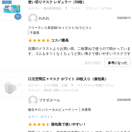
使い切りマスク レギュラー（50枚）
カテゴリ：
衛生関連用品
マスク
ブランド：
カワモト
れれれ
2026/06/15
フリーランス美容師/ネイリスト/セラピスト
千葉県
コスパ最高
近隣のドラストよりお買い得。二枚重ねで使うので助かっていま
す。ゴムもキツくなくちょうど良い薄さで使いやすいマスクです
参考になった
違反を報告
口元空間広々マスク ホワイト 20枚入り（個包装）
カテゴリ：
エステ用品・小物
マスク/マスク関連アイテム
ブランド：
MASK LABO（マスクラボ）
プチボヌール
2026/06/09
複合サロン/トータルビューティー
兵庫県
カラー : ホワイト
個包装で使いやすい！