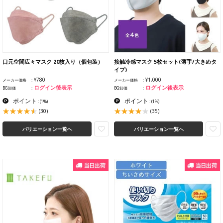
口元空間広々マスク 20枚入り（個包装）
接触冷感マスク 5枚セット(薄手/大きめタ
イプ)
¥780
¥1,000
メーカー価格
メーカー価格
ログイン後表示
ログイン後表示
BG卸価
BG卸価
ポイント
ポイント
:
(1%)
:
(1%)
(30)
(35)
バリエーション一覧へ
バリエーション一覧へ