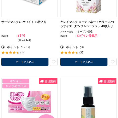
サージマスクCPホワイト 50枚入り
キレイマスク コーディネートカラー ふつ
うサイズ（ピンク&ベージュ ）40枚入り
オープン価格
メーカー価格
¥340
ログイン後表示
BG卸価
BG卸価
(税込¥374)
ポイント
ポイント
: 3pt
(1%)
:
(1%)
(14)
(35)
カートに入れる
カートに入れる