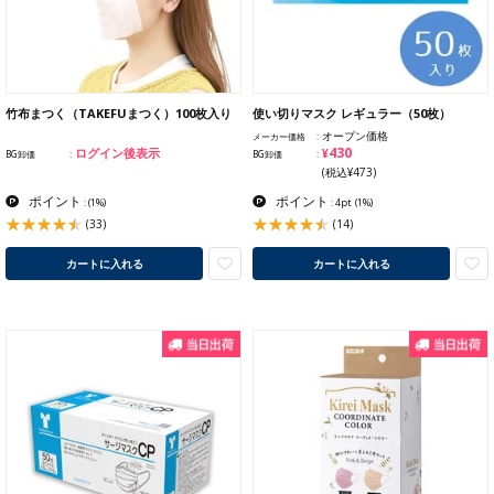
竹布まつく（TAKEFUまつく）100枚入り
使い切りマスク レギュラー（50枚）
オープン価格
メーカー価格
¥430
ログイン後表示
BG卸価
BG卸価
(税込¥473)
ポイント
ポイント
:
(1%)
: 4pt
(1%)
(33)
(14)
カートに入れる
カートに入れる