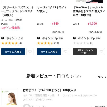
【リリーベル スズラン】オ
サージマスクCPホワイト
【WaxWax】シールド＆
ーガニックコットンマスク
50枚入り
空気弁付きマスク 替えフィ
（40枚入）
ルター10枚付き
¥980
メーカー価格
¥340
¥1,000
BG卸価
BG卸価
BG卸価
ログイン後表示
(税込¥374)
(税込¥1,100)
ポイント
ポイント
ポイント
:
(1%)
: 3pt
(1%)
: 10pt
(1%)
(4)
(14)
(0)
バリエーション
カートに入れる
カートに入れる
一覧へ
新着レビュー・口コミ
(マスク)
一覧へ
竹布まつく（TAKEFUまつく）100枚入り
カテゴリ：
理美容用品・小物
フェイスシート/ネックペーパー
ブランド：
ビッグファーム