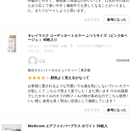
呼吸がしやすく、個包装で清潔なのがいいです。口元がその名の
とおり広くて使いやすく施術中でも苦しくなることがへりまし
た。またリピートしようと思います。
参考になった
違反を報告
キレイマスク コーディネートカラー ふつうサイズ（ピンク&ベ
ージュ ）40枚入り
カテゴリ：
エステ用品・小物
マスク/マスク関連アイテム
ブランド：
カワモト
こじ
2026/06/08
複合サロン/トータルビューティー
東京都
顔色よく見えるかなって
お客様に愛されるような可愛いでも歳を気にしないでいいカラー
が欲しくて こちらで買えて楽でした！また買います 小さめ贔屓
でしたがネイルのオフの時フィルの粉が多めなのでこちら使用！
いい感じ 血色も良く明るい店員として施術しています！
参考になった
違反を報告
Medicom エアファイバープラス ホワイト 50枚入