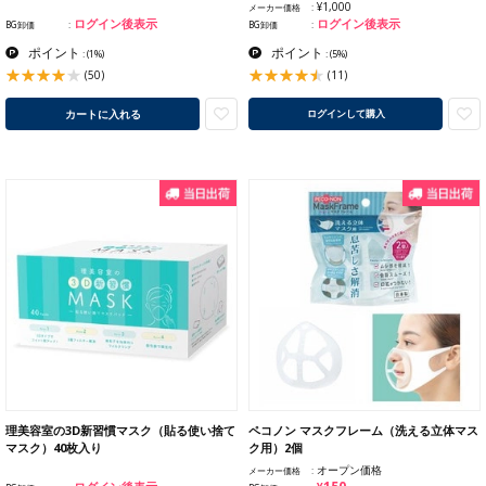
¥1,000
メーカー価格
ログイン後表示
ログイン後表示
BG卸価
BG卸価
ポイント
ポイント
:
(1%)
:
(5%)
(50)
(11)
カートに入れる
ログインして購入
理美容室の3D新習慣マスク（貼る使い捨て
ペコノン マスクフレーム（洗える立体マス
マスク）40枚入り
ク用）2個
オープン価格
メーカー価格