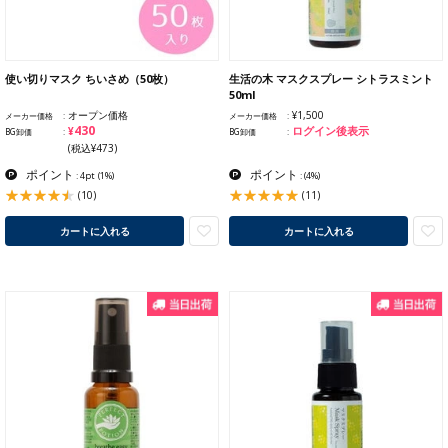
使い切りマスク ちいさめ（50枚）
生活の木 マスクスプレー シトラスミント
50ml
オープン価格
¥1,500
メーカー価格
メーカー価格
¥430
ログイン後表示
BG卸価
BG卸価
(税込¥473)
ポイント
ポイント
: 4pt
(1%)
:
(4%)
(10)
(11)
カートに入れる
カートに入れる