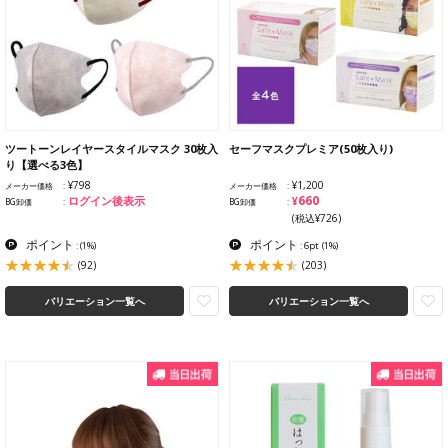
ツートーンレイヤースタイルマスク 30枚入
セーフマスクプレミア(50枚入り)
り【選べる3色】
¥798
¥1,200
メーカー価格
メーカー価格
¥660
ログイン後表示
BG卸価
BG卸価
(税込¥726)
ポイント
ポイント
:
(1%)
: 6pt
(1%)
(92)
(203)
バリエーション一覧へ
バリエーション一覧へ