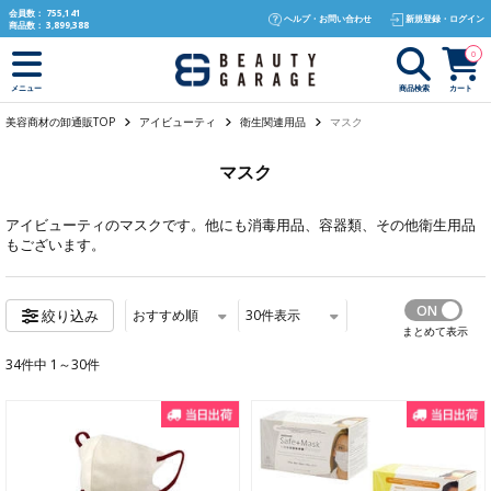
text.skipToContent
text.skipToNavigation
会員数：
755,141
ヘルプ・お問い合わせ
新規登録・ログイン
商品数：
3,899,388
0
商品検索
カート
メニュー
美容商材の卸通販TOP
アイビューティ
衛生関連用品
マスク
マスク
アイビューティ
のマスクです。他にも
消毒用品
、
容器類
、
その他衛生用品
もございます。
おすすめ順
30
件表示
絞り込み
まとめて表示
34件中 1～30件