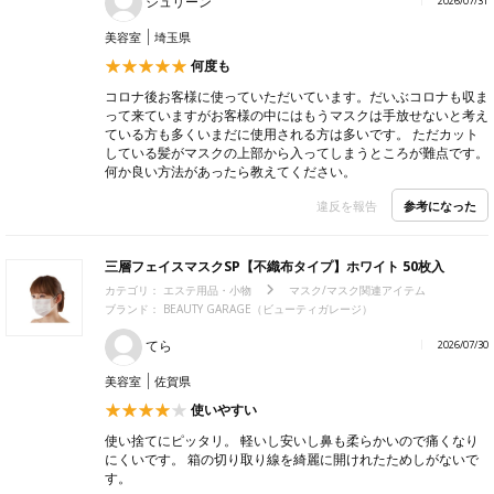
シュリーン
2026/07/31
美容室
埼玉県
何度も
コロナ後お客様に使っていただいています。だいぶコロナも収ま
って来ていますがお客様の中にはもうマスクは手放せないと考え
ている方も多くいまだに使用される方は多いです。 ただカット
している髪がマスクの上部から入ってしまうところが難点です。
何か良い方法があったら教えてください。
参考になった
違反を報告
三層フェイスマスクSP【不織布タイプ】ホワイト 50枚入
カテゴリ：
エステ用品・小物
マスク/マスク関連アイテム
ブランド：
BEAUTY GARAGE（ビューティガレージ）
てら
2026/07/30
美容室
佐賀県
使いやすい
使い捨てにピッタリ。 軽いし安いし鼻も柔らかいので痛くなり
にくいです。 箱の切り取り線を綺麗に開けれたためしがないで
す。