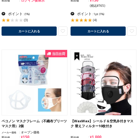
¥150
ログイン後表示
BG卸価
BG卸価
(税込¥165)
ポイント
ポイント
:
(1%)
: 1pt
(1%)
(3)
(4)
カートに入れる
カートに入れる
ペコノン マスクフレーム（不織布プリーツ
【WaxWax】シールド＆空気弁付きマス
マスク用）2個
ク 替えフィルター10枚付き
オープン価格
メーカー価格
¥150
¥1,000
BG卸価
BG卸価