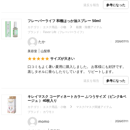
参考になった
違反を報告
フレーバーライフ 和種はっか油スプレー 50ml
カテゴリ：
エステ用品・小物
殺菌・除菌アイテム
ブランド：
Flavor Life（フレーバーライフ）
たか
2026/07/15
美容室
山梨県
サイズが大きい
口コミもよく暑い夏用に購入しました。 お客様にも好評です。
蒸しタオルに垂らしたりしています。 リピートします。
参考になった
違反を報告
キレイマスク コーディネートカラー ふつうサイズ（ピンク&ベ
ージュ ）40枚入り
カテゴリ：
エステ用品・小物
マスク/マスク関連アイテム
ブランド：
カワモト
momo
2026/07/11