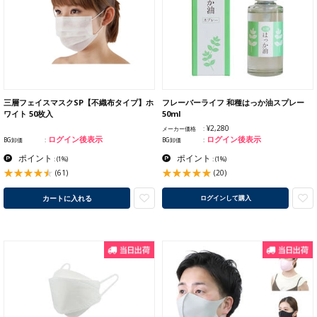
三層フェイスマスクSP【不織布タイプ】ホ
フレーバーライフ 和種はっか油スプレー
ワイト 50枚入
50ml
¥2,280
メーカー価格
ログイン後表示
ログイン後表示
BG卸価
BG卸価
ポイント
ポイント
:
(1%)
:
(1%)
(61)
(20)
カートに入れる
ログインして購入