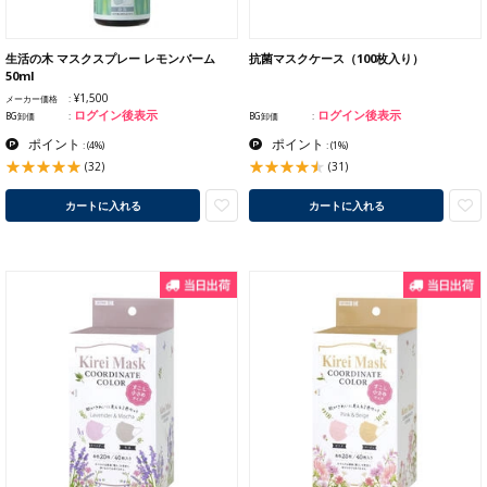
生活の木 マスクスプレー レモンバーム
抗菌マスクケース（100枚入り）
50ml
¥1,500
メーカー価格
ログイン後表示
ログイン後表示
BG卸価
BG卸価
ポイント
ポイント
:
(4%)
:
(1%)
(32)
(31)
カートに入れる
カートに入れる