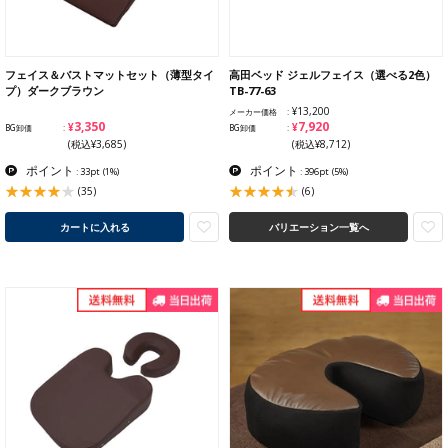
フェイス＆バストマットセット（薄型タイ
高田ベッド ジェルフェイス（選べる2色）
プ）ダークブラウン
TB-77-63
¥13,200
メーカー価格
¥3,350
¥7,920
BG卸価
BG卸価
(税込¥3,685)
(税込¥8,712)
ポイント
ポイント
: 33pt
(1%)
: 396pt
(5%)
(35)
(6)
カートに入れる
バリエーション一覧へ