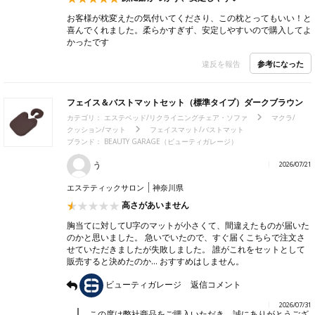
お客様が枕変えたの気付いてくださり、この枕とってもいい！と
喜んでくれました。柔らかすぎず、安定しやすいので購入してよ
かったです
参考になった
違反を報告
フェイス＆バストマットセット（標準タイプ）ダークブラウン
カテゴリ：
エステベッド/リクライニングチェア・ソファ
マクラ/
クッション/マット
フェイスマット/バストマット
ブランド：
BEAUTY GARAGE（ビューティガレージ）
う
2026/07/21
エステティックサロン
神奈川県
高さがあいません
胸当てに対してU字のマットが小さくて、間違えたものが届いた
のかと思いました。 急いでいたので、すぐ届くこちらで注文さ
せていただきましたが失敗しました。 誰がこれをセットとして
販売すると決めたのか… おすすめはしません。
ビューティガレージ
返信コメント
2026/07/31
この度は弊社商品をご購入いただき、誠にありがとうござ