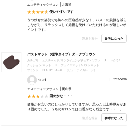
エステティックサロン
北海道
使いやすいです
うつ伏せの姿勢でも胸への圧迫感が少なく、バストの負担を減ら
しながら、リラックスして施術を受けていただけるのが嬉しいポ
イントです。
参考になった
違反を報告
バストマット（標準タイプ）ダークブラウン
カテゴリ：
エステベッド/リクライニングチェア・ソファ
マクラ/
クッション/マット
フェイスマット/バストマット
ブランド：
BEAUTY GARAGE（ビューティガレージ）
kirari
2026/06/29
エステティックサロン
岡山県
固めかな・・・
価格がお安いのにしっかりしていますが、思った以上時厚みがあ
り固めでした。うちのサロンでは出番がなく残念です・・・。
参考になった
違反を報告