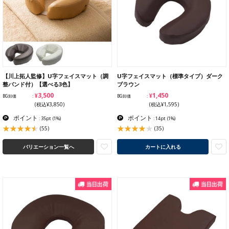
【川上拓人監修】U字フェイスマット（調
U字フェイスマット（標準タイプ）ダーク
整バンド付）【選べる3色】
ブラウン
¥3,500
¥1,450
BG卸価
BG卸価
(税込¥3,850)
(税込¥1,595)
ポイント
ポイント
: 35pt
(1%)
: 14pt
(1%)
(55)
(35)
バリエーション一覧へ
カートに入れる