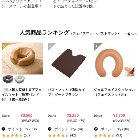
GANAよりチェア、ワゴ
る！コーディネートのヒン
ン、スツールが新登場！
トが詰まった設置事例集
人気商品ランキング
(フェイスマット/バストマット)
一覧へ
1
2
3
【川上拓人監修】U字フェ
バストマット（薄型タイ
ジェルフェイスクッション
イスマット（調整バンド
プ）ダークブラウン
（フェイスマット用）
付）【選べる3色】
¥3,500
¥2,250
¥3,300
BG卸価
BG卸価
BG卸価
(税込¥3,850)
(税込¥2,475)
(税込¥3,630)
ポイント
ポイント
ポイント
: 35pt
(1%)
: 22pt
(1%)
: 33pt
(1%)
(55)
(42)
(93)