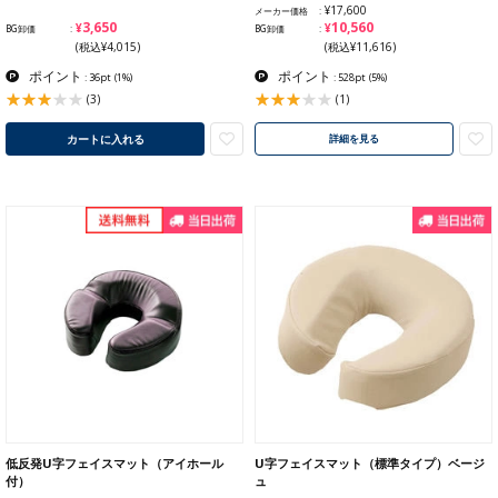
¥17,600
メーカー価格
¥3,650
¥10,560
BG卸価
BG卸価
(税込¥4,015)
(税込¥11,616)
ポイント
ポイント
: 36pt
(1%)
: 528pt
(5%)
(3)
(1)
カートに入れる
詳細を見る
低反発U字フェイスマット（アイホール
U字フェイスマット（標準タイプ）ベージ
付）
ュ