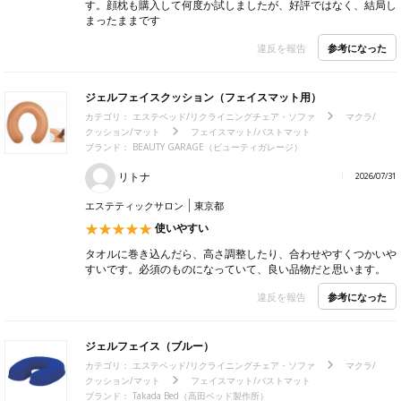
す。顔枕も購入して何度か試しましたが、好評ではなく、結局し
まったままです
参考になった
違反を報告
ジェルフェイスクッション（フェイスマット用）
カテゴリ：
エステベッド/リクライニングチェア・ソファ
マクラ/
クッション/マット
フェイスマット/バストマット
ブランド：
BEAUTY GARAGE（ビューティガレージ）
リトナ
2026/07/31
エステティックサロン
東京都
使いやすい
タオルに巻き込んだら、高さ調整したり、合わせやすくつかいや
すいです。必須のものになっていて、良い品物だと思います。
参考になった
違反を報告
ジェルフェイス（ブルー）
カテゴリ：
エステベッド/リクライニングチェア・ソファ
マクラ/
クッション/マット
フェイスマット/バストマット
ブランド：
Takada Bed（高田ベッド製作所）