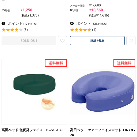
¥17,600
メーカー価格
¥1,250
¥10,560
BG卸価
BG卸価
(税込¥1,375)
(税込¥11,616)
ポイント
ポイント
: 12pt
(1%)
: 528pt
(5%)
(6)
(1)
SOLD OUT
詳細を見る
高田ベッド 低反発フェイス TB-77C-160
高田ベッド ケアーフェイスマット TB-77C-
28