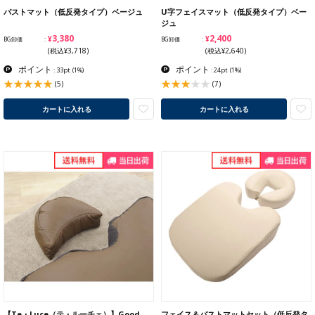
バストマット（低反発タイプ）ベージュ
U字フェイスマット（低反発タイプ）ベー
ジュ
¥3,380
¥2,400
BG卸価
BG卸価
(税込¥3,718)
(税込¥2,640)
ポイント
ポイント
: 33pt
(1%)
: 24pt
(1%)
(5)
(7)
カートに入れる
カートに入れる
【Te・Luce（テ・ルーチェ）】Good
フェイス＆バストマットセット（低反発タ