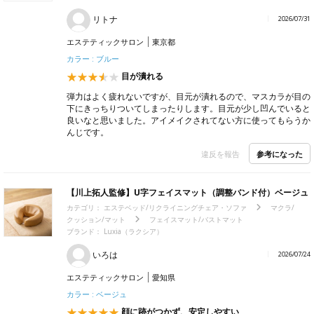
リトナ
2026/07/31
エステティックサロン
東京都
カラー : ブルー
目が潰れる
弾力はよく疲れないですが、目元が潰れるので、マスカラが目の
下にきっちりついてしまったりします。目元が少し凹んでいると
良いなと思いました。アイメイクされてない方に使ってもらうか
んじです。
参考になった
違反を報告
【川上拓人監修】U字フェイスマット（調整バンド付）ベージュ
カテゴリ：
エステベッド/リクライニングチェア・ソファ
マクラ/
クッション/マット
フェイスマット/バストマット
ブランド：
Luxia（ラクシア）
いろは
2026/07/24
エステティックサロン
愛知県
カラー : ベージュ
顔に跡がつかず、安定しやすい