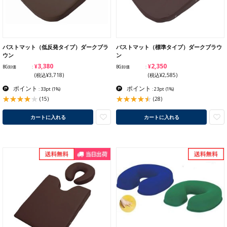
バストマット（低反発タイプ）ダークブラ
バストマット（標準タイプ）ダークブラウ
ウン
ン
¥3,380
¥2,350
BG卸価
BG卸価
(税込¥3,718)
(税込¥2,585)
ポイント
ポイント
: 33pt
(1%)
: 23pt
(1%)
(15)
(28)
カートに入れる
カートに入れる