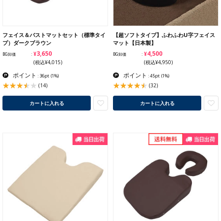
フェイス＆バストマットセット（標準タイ
【超ソフトタイプ】ふわふわU字フェイス
プ）ダークブラウン
マット【日本製】
¥3,650
¥4,500
BG卸価
BG卸価
(税込¥4,015)
(税込¥4,950)
ポイント
ポイント
: 36pt
(1%)
: 45pt
(1%)
(14)
(32)
カートに入れる
カートに入れる