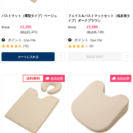
バストマット（薄型タイプ）ベージュ
フェイス＆バストマットセット（低反発タ
イプ）ダークブラウン
¥2,250
¥5,580
BG卸価
BG卸価
(税込¥2,475)
(税込¥6,138)
ポイント
ポイント
: 22pt
(1%)
: 55pt
(1%)
(10)
(9)
カートに入れる
SOLD OUT