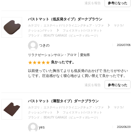
参考になった
違反を報告
バストマット（低反発タイプ）ダークブラウン
カテゴリ：
エステベッド/リクライニングチェア・ソファ
マクラ/
クッション/マット
フェイスマット/バストマット
ブランド：
BEAUTY GARAGE（ビューティガレージ）
つきの
2026/07/08
リラクゼーションサロン・アロマ
愛知県
良かったです。
以前使っていた胸当てよりも低反発のおかげで 当たりがやさい
しです。圧迫感がなく寝心地がよく買い替えて良かったです。
参考になった
違反を報告
バストマット（薄型タイプ）ダークブラウン
カテゴリ：
エステベッド/リクライニングチェア・ソファ
マクラ/
クッション/マット
フェイスマット/バストマット
ブランド：
BEAUTY GARAGE（ビューティガレージ）
yes
2026/06/29