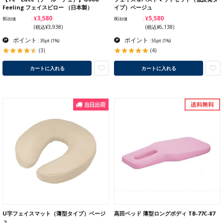
Feeling フェイスピロー （日本製）
イプ）ベージュ
¥3,580
¥5,580
BG卸価
BG卸価
(税込¥3,938)
(税込¥6,138)
ポイント
ポイント
: 35pt
(1%)
: 55pt
(1%)
(3)
(4)
カートに入れる
カートに入れる
U字フェイスマット（薄型タイプ）ベージ
高田ベッド 薄型ロングボディ TB-77C-87
ュ