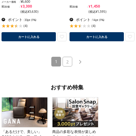
¥6,600
メーカー価格
¥3,300
¥1,450
BG卸価
BG卸価
(税込¥3,630)
(税込¥1,595)
ポイント
ポイント
: 33pt
(1%)
: 14pt
(1%)
(4)
(4)
カートに入れる
カートに入れる
(current)
1
2
おすすめ特集
「あるだけで、美しい」
商品の多彩な表情が楽しめ