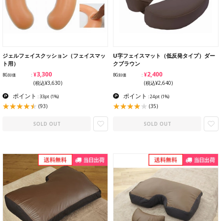
ジェルフェイスクッション（フェイスマッ
U字フェイスマット（低反発タイプ）ダー
ト用）
クブラウン
¥3,300
¥2,400
BG卸価
BG卸価
(税込¥3,630)
(税込¥2,640)
ポイント
ポイント
: 33pt
(1%)
: 24pt
(1%)
(93)
(35)
SOLD OUT
SOLD OUT