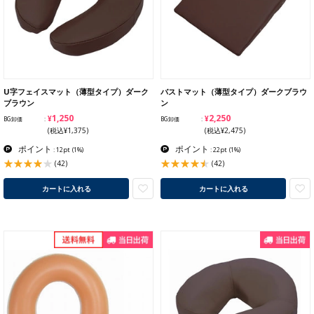
U字フェイスマット（薄型タイプ）ダーク
バストマット（薄型タイプ）ダークブラウ
ブラウン
ン
¥1,250
¥2,250
BG卸価
BG卸価
(税込¥1,375)
(税込¥2,475)
ポイント
ポイント
: 12pt
(1%)
: 22pt
(1%)
(42)
(42)
カートに入れる
カートに入れる