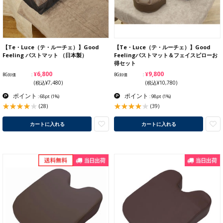
【Te・Luce（テ・ルーチェ）】Good
【Te・Luce（テ・ルーチェ）】Good
Feeling バストマット （日本製）
Feelingバストマット＆フェイスピローお
得セット
¥6,800
¥9,800
BG卸価
BG卸価
(税込¥7,480)
(税込¥10,780)
ポイント
ポイント
: 68pt
(1%)
: 98pt
(1%)
(28)
(39)
カートに入れる
カートに入れる