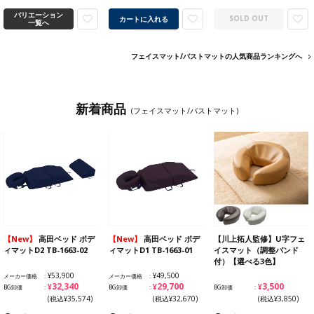
バリエーション
カートに入れる
SOLD OUT
一覧へ
フェイスマット/バストマットの人気商品ランキングへ
新着商品
(フェイスマット/バストマット)
【New】
高田ベッド ボデ
【New】
高田ベッド ボデ
【川上拓人監修】U字フェ
ィマットD2 TB-1663-02
ィマットD1 TB-1663-01
イスマット（調整バンド
付）【選べる3色】
¥53,900
¥49,500
メーカー価格
メーカー価格
¥32,340
¥29,700
¥3,500
BG卸価
BG卸価
BG卸価
(税込¥35,574)
(税込¥32,670)
(税込¥3,850)