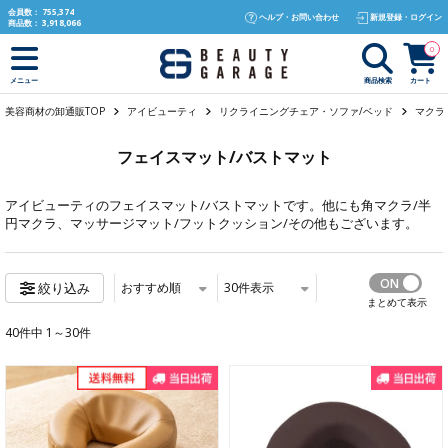
text.skipToContent
text.skipToNavigation
会員数：
755,374
ヘルプ・お問い合わせ
新規登録・ログイン
商品数：
3,918,066
0
商品検索
カート
メニュー
美容商材の卸通販TOP
アイビューティ
リクライニングチェア・ソファ/ベッド
マクラ
フェイスマット/バストマット
アイビューティ
のフェイスマット/バストマットです。他にも
角マクラ/半
円マクラ
、
マッサージマット/フットクッション/その他
もございます。
おすすめ順
30
件表示
絞り込み
まとめて表示
40件中 1～30件