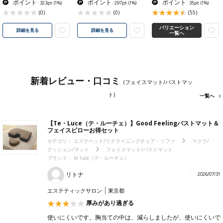
ポイント
ポイント
ポイント
: 323pt
(1%)
: 297pt
(1%)
: 35pt
(1%)
(0)
(0)
(55)
バリエーション
詳細を見る
詳細を見る
一覧へ
新着レビュー・口コミ
(フェイスマット/バストマッ
ト)
一覧へ
【Te・Luce（テ・ルーチェ）】Good Feelingバストマット＆
フェイスピローお得セット
カテゴリ：
エステベッド/リクライニングチェア・ソファ
マクラ/
クッション/マット
フェイスマット/バストマット
ブランド：
te luce（テ・ルーチェ）
リトナ
2026/07/31
エステティックサロン
東京都
厚みがあり過ぎる
使いにくいです。胸当ての中は、減らしましたが、使いにくいで