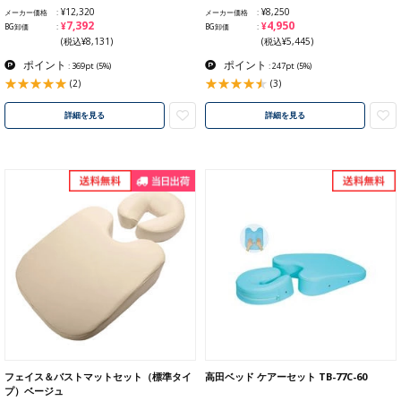
¥12,320
¥8,250
メーカー価格
メーカー価格
¥7,392
¥4,950
BG卸価
BG卸価
(税込¥8,131)
(税込¥5,445)
ポイント
ポイント
: 369pt
(5%)
: 247pt
(5%)
(2)
(3)
詳細を見る
詳細を見る
フェイス＆バストマットセット（標準タイ
高田ベッド ケアーセット TB-77C-60
プ）ベージュ