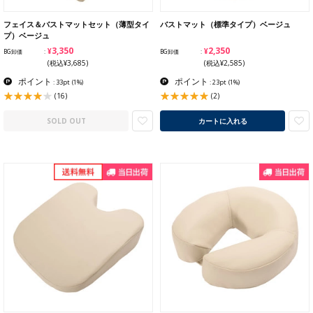
フェイス＆バストマットセット（薄型タイ
バストマット（標準タイプ）ベージュ
プ）ベージュ
¥3,350
¥2,350
BG卸価
BG卸価
(税込¥3,685)
(税込¥2,585)
ポイント
ポイント
: 33pt
(1%)
: 23pt
(1%)
(16)
(2)
SOLD OUT
カートに入れる