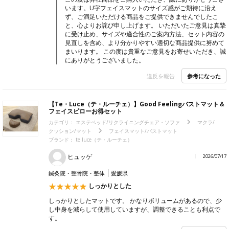
います。U字フェイスマットのサイズ感がご期待に沿え
ず、ご満足いただける商品をご提供できませんでしたこ
と、心よりお詫び申し上げます。 いただいたご意見は真摯
に受け止め、サイズや適合性のご案内方法、セット内容の
見直しを含め、より分かりやすい適切な商品提供に努めて
まいります。 この度は貴重なご意見をお寄せいただき、誠
にありがとうございました。
参考になった
違反を報告
【Te・Luce（テ・ルーチェ）】Good Feelingバストマット＆
フェイスピローお得セット
カテゴリ：
エステベッド/リクライニングチェア・ソファ
マクラ/
クッション/マット
フェイスマット/バストマット
ブランド：
te luce（テ・ルーチェ）
ヒュッゲ
2026/07/17
鍼灸院・整骨院・整体
愛媛県
しっかりとした
しっかりとしたマットです。 かなりボリュームがあるので、少
し中身を減らして使用していますが、調整できることも利点で
す。