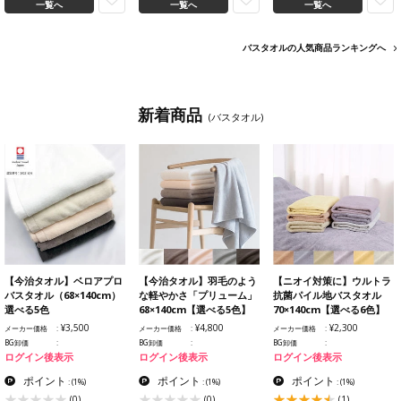
一覧へ
一覧へ
一覧へ
バスタオルの人気商品ランキングへ
新着商品
(バスタオル)
【今治タオル】ベロアプロ
【今治タオル】羽毛のよう
【ニオイ対策に】ウルトラ
バスタオル（68×140cm）
な軽やかさ「プリューム」
抗菌パイル地バスタオル
選べる5色
68×140cm【選べる5色】
70×140cm【選べる6色】
¥3,500
¥4,800
¥2,300
メーカー価格
メーカー価格
メーカー価格
BG卸価
BG卸価
BG卸価
ログイン後表示
ログイン後表示
ログイン後表示
ポイント
ポイント
ポイント
:
(1%)
:
(1%)
:
(1%)
(0)
(0)
(1)