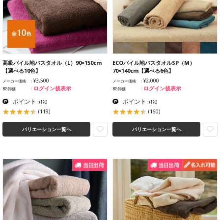
高級パイル地バスタオル（L）90×150cm
ECOパイル地バスタオルSP（M）
【選べる10色】
70×140cm【選べる6色】
¥3,500
¥2,000
メーカー価格
メーカー価格
ログイン後表示
ログイン後表示
BG卸価
BG卸価
ポイント
ポイント
:
(1%)
:
(1%)
(119)
(160)
バリエーション一覧へ
バリエーション一覧へ