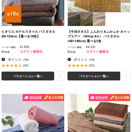
ヒオリエ ホテルスタイル バスタオル
【今治タオル】ふんわり＆ふかふか ホイッ
60×130cm【選べる18色】
プエアー （Whip Air） バスタオル
(68×140cm) 選べる5色
¥1,800
¥4,200
メーカー価格
メーカー価格
ログイン後表示
ログイン後表示
BG卸価
BG卸価
ポイント
ポイント
:
(1%)
:
(1%)
(43)
(35)
バリエーション一覧へ
バリエーション一覧へ