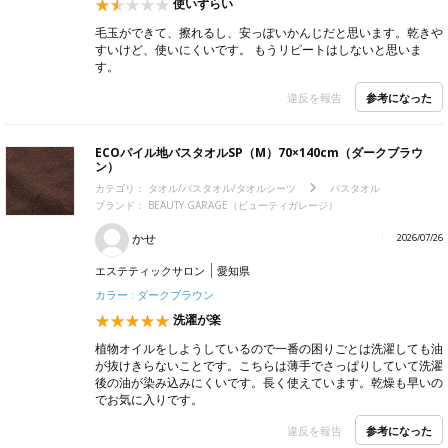
使いずらい
毛玉ができて、擦れるし、安っぽいかんじだと思います。乾きや
すいけど、使いにくいです。 もうリピートはしないと思いま
す。
参考になった
違反を報告
ECOパイル地バスタオルSP（M）70×140cm（ダークブラウ
ン）
カテゴリ：
タオル/バスタオル/タオルシーツ
バスタオル
ブランド：
BEAUTY GARAGE（ビューティガレージ）
かせ
2026/07/26
エステティックサロン
愛知県
カラー : ダークブラウン
洗濯が楽
植物オイルをしようしているので一番の困りごとは洗濯しても油
が抜けきらないことです。こちらは薄手でさっぱりしていて洗濯
後の油が染み込みにくいです。長く使えています。乾燥も早いの
でお気に入りです。
参考になった
違反を報告