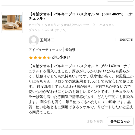
【今治タオル】バルキープロ バスタオル M （68×140cm）（ナ
チュラル）
カテゴリ：
タオル/バスタオル/タオルシーツ
バスタオル
ブランド：
ORIM（オリム）
玉川裕二
2026/07/31
アイビューティサロン
愛知県
少し小さい
【今治タオル】バルキープロ バスタオル M（68×140cm・ナチ
ュラル）を購入しました。厚みがしっかりありながらも柔らか
く、肌触りがとても気持ちいいです。吸水性が高く、お風呂上が
りはもちろん、サロンでの施術用タオルとしても安心して使えま
す。 何度洗濯してもふんわり感が続き、毛羽立ちが少ないので
使い心地が変わりにくいのも嬉しいポイントです。ナチュラルカ
ラーは落ち着いた雰囲気で清潔感があり、どんな空間にも馴染み
ます。 耐久性も高く、毎日使ってもへたりにくい印象です。品
質・使い心地ともに満足できるタオルで、リピートしたいと思え
る商品でした。
参考になった
違反を報告