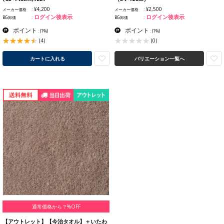
¥4,200
¥2,500
メーカー価格
メーカー価格
ログイン後表示
ログイン後表示
BG卸価
BG卸価
ポイント
ポイント
:
(1%)
:
(1%)
(4)
(0)
カートに入れる
バリエーション一覧へ
通常価格から？%OFF
【アウトレット】【今治タオル】＋いたわ