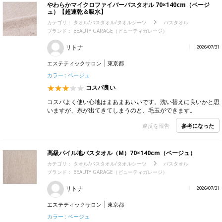
やわらかマイクロファイバーバスタオル 70×140cm（ベージ
ュ）【超速乾＆吸水】
カテゴリ：
タオル/バスタオル/タオルシーツ
バスタオル
ブランド：
BEAUTY GARAGE（ビューティガレージ）
リトナ
2026/07/31
エステティックサロン
東京都
カラー : ベージュ
コスパ良い
コスパよく使い心地はまあまあいいです。洗い替えに良いかと思
いますが、糸が出てきてしまうのと、毛玉ができます。
参考になった
違反を報告
高級パイル地バスタオル（M）70×140cm（ベージュ）
カテゴリ：
タオル/バスタオル/タオルシーツ
バスタオル
ブランド：
BEAUTY GARAGE（ビューティガレージ）
リトナ
2026/07/31
エステティックサロン
東京都
カラー : ベージュ