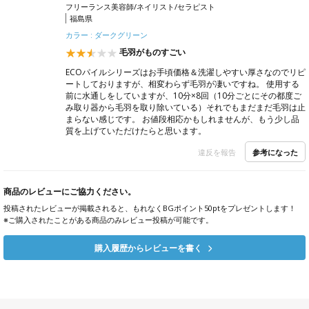
フリーランス美容師/ネイリスト/セラピスト
福島県
カラー : ダークグリーン
毛羽がものすごい
ECOパイルシリーズはお手頃価格＆洗濯しやすい厚さなのでリピ
ートしておりますが、相変わらず毛羽が凄いですね。 使用する
前に水通しをしていますが、10分×8回（10分ごとにその都度ご
み取り器から毛羽を取り除いている）それでもまだまだ毛羽は止
まらない感じです。 お値段相応かもしれませんが、もう少し品
質を上げていただけたらと思います。
参考になった
違反を報告
商品のレビューにご協力ください。
投稿されたレビューが掲載されると、もれなくBGポイント50ptをプレゼントします！
※ご購入されたことがある商品のみレビュー投稿が可能です。
購入履歴からレビューを書く