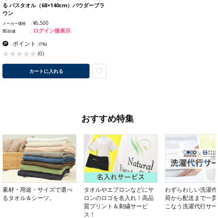
る バスタオル（68×140cm）パウダーブラ
ウン
¥6,500
メーカー価格
ログイン後表示
BG卸価
ポイント
:
(1%)
(0)
カートに入れる
おすすめ特集
素材・用途・サイズで選べ
タオルやエプロンなどにサ
わずらわしい洗濯作
るタオル＆シーツ。
ロンのロゴを名入れ！高品
荷から配送まで一貫
質プリント＆刺繍サービ
こなう洗濯代行サー
ス！