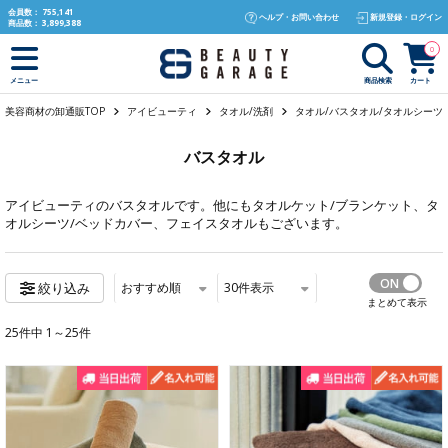
text.skipToContent
text.skipToNavigation
会員数：
755,141
ヘルプ・お問い合わせ
新規登録・ログイン
商品数：
3,899,388
0
商品検索
カート
メニュー
美容商材の卸通販TOP
アイビューティ
タオル/洗剤
タオル/バスタオル/タオルシーツ
バスタオル
アイビューティ
のバスタオルです。他にも
タオルケット/ブランケット
、
タ
オルシーツ/ベッドカバー
、
フェイスタオル
もございます。
おすすめ順
30
件表示
絞り込み
まとめて表示
25件中 1～25件