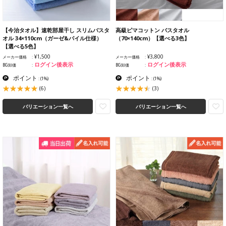
【今治タオル】速乾部屋干し スリムバスタ
高級ピマコットン バスタオル
オル 34×110cm（ガーゼ&パイル仕様）
（70×140cm）【選べる3色】
【選べる5色】
¥1,500
¥3,800
メーカー価格
メーカー価格
ログイン後表示
ログイン後表示
BG卸価
BG卸価
ポイント
ポイント
:
(1%)
:
(1%)
(6)
(3)
バリエーション一覧へ
バリエーション一覧へ