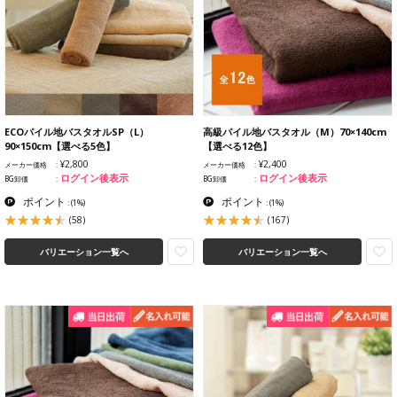
ECOパイル地バスタオルSP（L）
高級パイル地バスタオル（M）70×140cm
90×150cm【選べる5色】
【選べる12色】
¥2,800
¥2,400
メーカー価格
メーカー価格
ログイン後表示
ログイン後表示
BG卸価
BG卸価
ポイント
ポイント
:
(1%)
:
(1%)
(58)
(167)
バリエーション一覧へ
バリエーション一覧へ