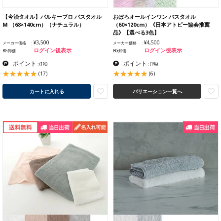
【今治タオル】バルキープロ バスタオル
おぼろオールインワン バスタオル
M （68×140cm）（ナチュラル）
（60×120cm）《日本アトピー協会推薦
品》【選べる3色】
¥3,500
¥4,500
メーカー価格
メーカー価格
ログイン後表示
ログイン後表示
BG卸価
BG卸価
ポイント
ポイント
:
(1%)
:
(1%)
(17)
(6)
カートに入れる
バリエーション一覧へ