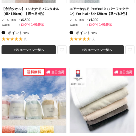
【今治タオル】＋いたわる バスタオル
エアーかおる Perfec10（パーフェクテ
（68×140cm）【選べる4色】
ン）for hair 34×120cm【選べる2色】
¥6,500
¥4,000
メーカー価格
メーカー価格
ログイン後表示
ログイン後表示
BG卸価
BG卸価
ポイント
ポイント
:
(1%)
:
(1%)
(6)
(2)
バリエーション一覧へ
バリエーション一覧へ