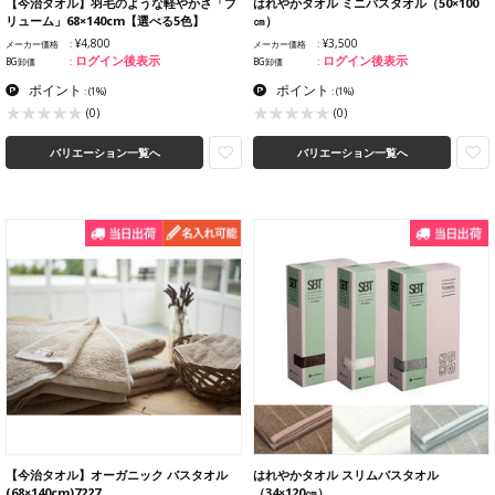
【今治タオル】羽毛のような軽やかさ「プ
はれやかタオル ミニバスタオル（50×100
リューム」68×140cm【選べる5色】
㎝）
¥4,800
¥3,500
メーカー価格
メーカー価格
ログイン後表示
ログイン後表示
BG卸価
BG卸価
ポイント
ポイント
:
(1%)
:
(1%)
(0)
(0)
バリエーション一覧へ
バリエーション一覧へ
【今治タオル】オーガニック バスタオル
はれやかタオル スリムバスタオル
(68×140cm)7227
（34×120㎝）