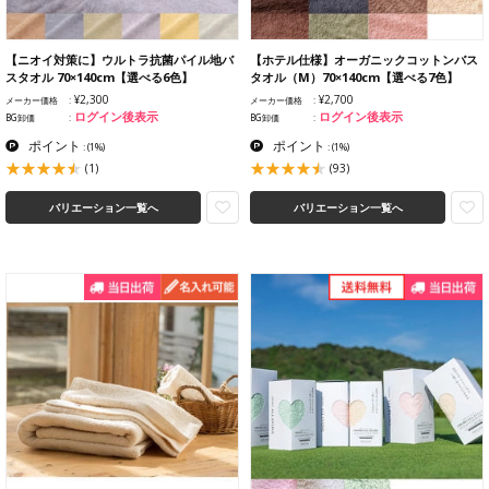
【ニオイ対策に】ウルトラ抗菌パイル地バ
【ホテル仕様】オーガニックコットンバス
スタオル 70×140cm【選べる6色】
タオル（M）70×140cm【選べる7色】
¥2,300
¥2,700
メーカー価格
メーカー価格
ログイン後表示
ログイン後表示
BG卸価
BG卸価
ポイント
ポイント
:
(1%)
:
(1%)
(1)
(93)
バリエーション一覧へ
バリエーション一覧へ