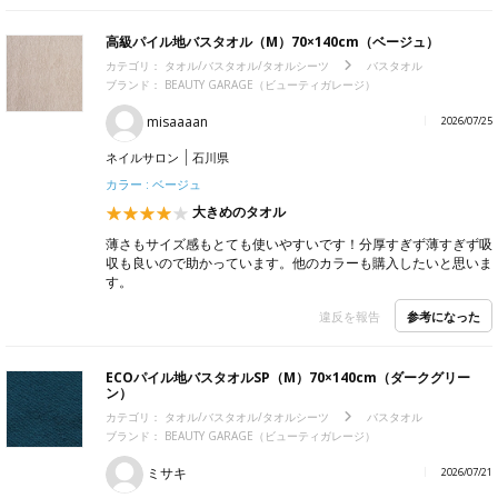
高級パイル地バスタオル（M）70×140cm（ベージュ）
カテゴリ：
タオル/バスタオル/タオルシーツ
バスタオル
ブランド：
BEAUTY GARAGE（ビューティガレージ）
misaaaan
2026/07/25
ネイルサロン
石川県
カラー : ベージュ
大きめのタオル
薄さもサイズ感もとても使いやすいです！分厚すぎず薄すぎず吸
収も良いので助かっています。他のカラーも購入したいと思いま
す。
参考になった
違反を報告
ECOパイル地バスタオルSP（M）70×140cm（ダークグリー
ン）
カテゴリ：
タオル/バスタオル/タオルシーツ
バスタオル
ブランド：
BEAUTY GARAGE（ビューティガレージ）
ミサキ
2026/07/21