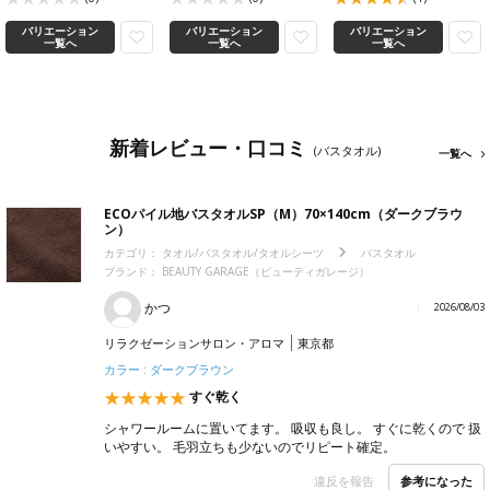
バリエーション
バリエーション
バリエーション
一覧へ
一覧へ
一覧へ
新着レビュー・口コミ
(バスタオル)
一覧へ
ECOパイル地バスタオルSP（M）70×140cm（ダークブラウ
ン）
カテゴリ：
タオル/バスタオル/タオルシーツ
バスタオル
ブランド：
BEAUTY GARAGE（ビューティガレージ）
かつ
2026/08/03
リラクゼーションサロン・アロマ
東京都
カラー : ダークブラウン
すぐ乾く
シャワールームに置いてます。 吸収も良し。 すぐに乾くので 扱
いやすい。 毛羽立ちも少ないのでリピート確定。
参考になった
違反を報告