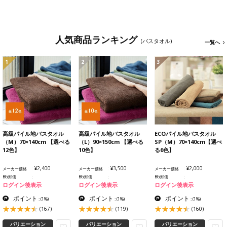
人気商品ランキング
(バスタオル)
一覧へ
1
2
3
高級パイル地バスタオル
高級パイル地バスタオル
ECOパイル地バスタオル
（M）70×140cm 【選べる
（L）90×150cm 【選べる
SP（M）70×140cm【選べ
12色】
10色】
る6色】
¥2,400
¥3,500
¥2,000
メーカー価格
メーカー価格
メーカー価格
BG卸価
BG卸価
BG卸価
ログイン後表示
ログイン後表示
ログイン後表示
ポイント
ポイント
ポイント
:
(1%)
:
(1%)
:
(1%)
(167)
(119)
(160)
バリエーション
バリエーション
バリエーション