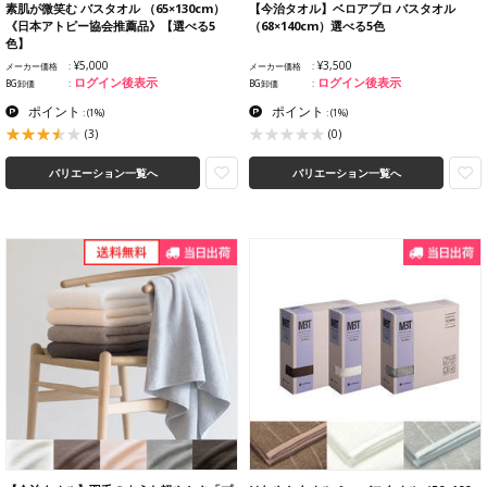
素肌が微笑む バスタオル （65×130cm）
【今治タオル】ベロアプロ バスタオル
《日本アトピー協会推薦品》【選べる5
（68×140cm）選べる5色
色】
¥5,000
¥3,500
メーカー価格
メーカー価格
ログイン後表示
ログイン後表示
BG卸価
BG卸価
ポイント
ポイント
:
(1%)
:
(1%)
(3)
(0)
バリエーション一覧へ
バリエーション一覧へ