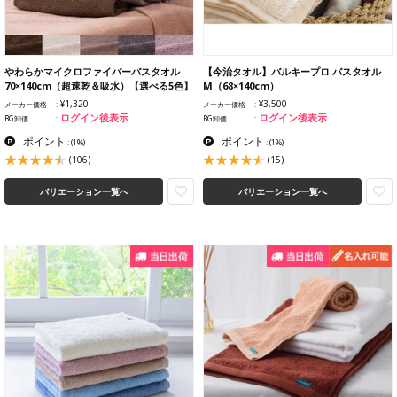
やわらかマイクロファイバーバスタオル
【今治タオル】バルキープロ バスタオル
70×140cm（超速乾＆吸水）【選べる5色】
M（68×140cm）
¥1,320
¥3,500
メーカー価格
メーカー価格
ログイン後表示
ログイン後表示
BG卸価
BG卸価
ポイント
ポイント
:
(1%)
:
(1%)
(106)
(15)
バリエーション一覧へ
バリエーション一覧へ