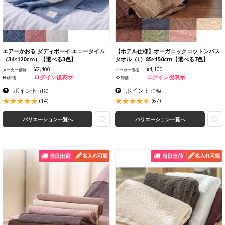
エアーかおる ダディボーイ エニータイム
【ホテル仕様】オーガニックコットンバス
（34×120cm）【選べる3色】
タオル（L）85×150cm【選べる7色】
¥2,400
¥4,100
メーカー価格
メーカー価格
ログイン後表示
ログイン後表示
BG卸価
BG卸価
ポイント
ポイント
:
(1%)
:
(1%)
(14)
(67)
バリエーション一覧へ
バリエーション一覧へ