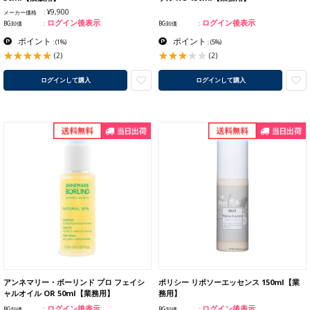
¥9,900
メーカー価格
ログイン後表示
ログイン後表示
BG卸価
BG卸価
ポイント
ポイント
:
(1%)
:
(5%)
(2)
(2)
ログインして購入
ログインして購入
アンネマリー・ボーリンド プロ フェイシ
ポリシー リポソーエッセンス 150ml【業
ャルオイル OR 50ml【業務用】
務用】
ログイン後表示
ログイン後表示
BG卸価
BG卸価