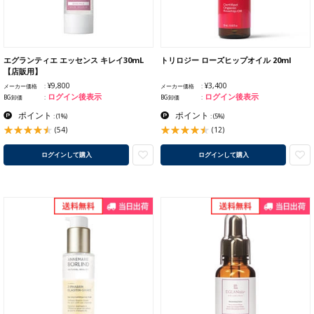
エグランティエ エッセンス キレイ30mL
トリロジー ローズヒップオイル 20ml
【店販用】
¥9,800
¥3,400
メーカー価格
メーカー価格
ログイン後表示
ログイン後表示
BG卸価
BG卸価
ポイント
ポイント
:
(1%)
:
(5%)
(54)
(12)
ログインして購入
ログインして購入