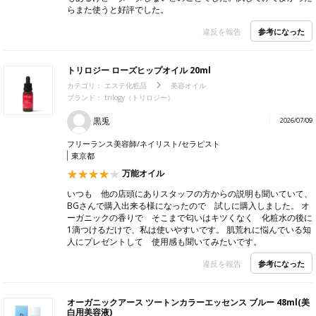
らまた使うと好評でした。
参考になった
違反を報告
トリロジー ローズヒップオイル 20ml
カテゴリ：
エステ化粧品
美容オイル
ブランド：
trilogy（トリロジー）
黒兎
2026/07/09
フリーランス美容師/ネイリスト/セラピスト
東京都
万能オイル
いつも 他の店頭にありスタッフの方からの説明も聞いていて、
BGさんで購入出来る様になったので 試しに購入しました。 オ
ーガニックの香りで そこまで匂いはキツくなく 化粧水の後に
1滴つけるだけで、私は使いやすいです。 肌荒れに悩んでいる知
人にプレゼントして 使用感も聞いてみたいです。
参考になった
違反を報告
オーガニックアース ツートンカラーエッセンス ブルー 48ml(美
白用美容液)