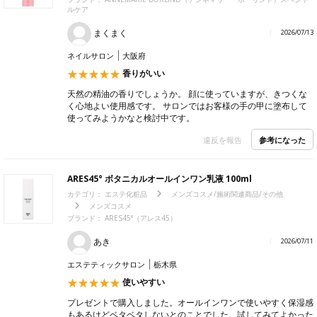
ルケア
まくまく
2026/07/13
ネイルサロン
大阪府
香りがいい
天然の精油の香りでしょうか。 顔に使っていますが、きつくな
く心地よい使用感です。 サロンではお客様の手の甲に塗布して
使ってみようかなと検討中です。
参考になった
違反を報告
ARES45° ボタニカルオールインワン乳液 100ml
カテゴリ：
エステ化粧品
メンズコスメ/施術関連商品/その他
メンズコスメ
ブランド：
ARES45°（アレス45）
あき
2026/07/11
エステティックサロン
栃木県
使いやすい
プレゼントで購入しました。オールインワンで使いやすく保湿感
もあるけどベタベタしないとのことでした。試してみてよかった