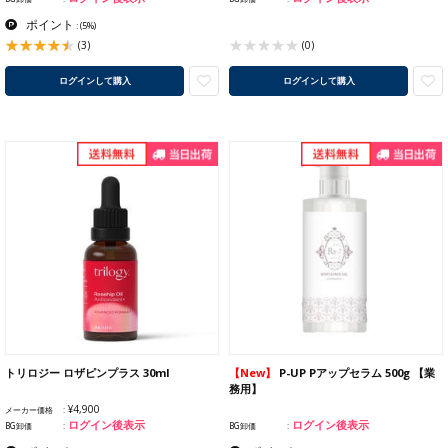
ポイント
:
(5%)
(3)
(0)
ログインして購入
ログインして購入
トリロジー ロザピンプラス 30ml
【New】
P-UP Pアップセラム 500g 【業
務用】
¥4,900
メーカー価格
ログイン後表示
ログイン後表示
BG卸価
BG卸価