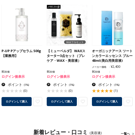
P-UP Pアップセラム 500g
【ミューベルダ】 WAXス
オーガニックアース ツート
【業務用】
ターター3点セット（プレ
ンカラーエッセンス ブルー
ケア・WAX・美容液）
48ml(美白用美容液)
¥2,400
メーカー価格
BG卸価
BG卸価
BG卸価
ログイン後表示
ログイン後表示
ログイン後表示
ポイント
ポイント
ポイント
:
(1%)
:
(1%)
:
(1%)
(0)
(0)
(1)
ログインして購入
ログインして購入
ログインして購入
新着レビュー・口コミ
(美容液)
一覧へ