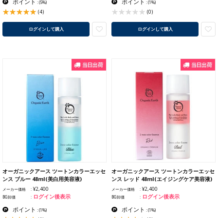
ポイント
ポイント
:
(5%)
:
(1%)
(4)
(0)
ログインして購入
ログインして購入
オーガニックアース ツートンカラーエッセ
オーガニックアース ツートンカラーエッセ
ンス ブルー 48ml(美白用美容液)
ンス レッド 48ml(エイジングケア美容液)
¥2,400
¥2,400
メーカー価格
メーカー価格
ログイン後表示
ログイン後表示
BG卸価
BG卸価
ポイント
ポイント
:
(1%)
:
(1%)