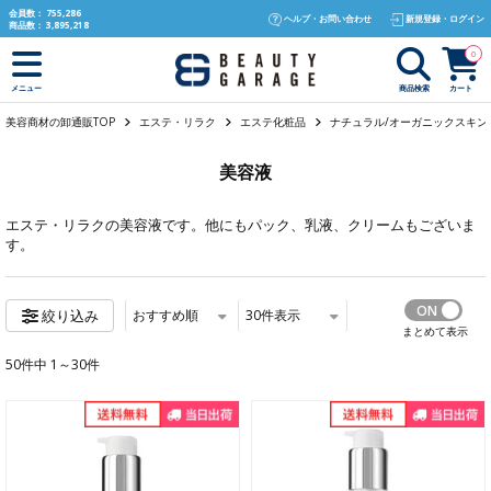
text.skipToContent
text.skipToNavigation
会員数：
755,286
ヘルプ・お問い合わせ
新規登録・ログイン
商品数：
3,895,218
0
商品検索
カート
メニュー
美容商材の卸通販TOP
エステ・リラク
エステ化粧品
ナチュラル/オーガニックスキン
美容液
エステ・リラク
の美容液です。他にも
パック
、
乳液
、
クリーム
もございま
す。
おすすめ順
30
件表示
絞り込み
まとめて表示
50件中 1～30件