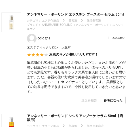
アンネマリー・ボーリンド エラスチン ブースター セラム 50ml
カテゴリ：
エステ化粧品
美容液
保湿美容液
ブランド：
ANNEMARIE BORLIND（アンネマリー・ボーリンド）スペシャ
ルケア
cologne
2026/08/01
エステティックサロン
大阪府
お肌のキメが整いハリUPです！
敏感肌のお客様にも心地よくお使いいただけ、またお肌のキメが
整い目尻の小じわに効果がみられました。ほっぺのハリもUPし
とても満足です。香りもリラックス系で個人的には良いかと思い
ます。ただ、容器の使い方次第で美容液が漏れてしまいますので
（もったいない・・）☆マイナス１としています。 美容液とし
ての効果は期待できますので、今後も使用していきたいと思いま
す。
参考になった
違反を報告
アンネマリー・ボーリンド シシリアンブーケ セラム 50ml【店
販用】
カテゴリ：
エステ化粧品
美容液
美白用美容液