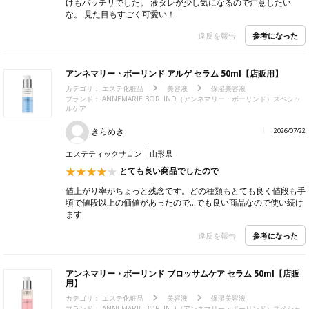
けもバッチリでした。 液ダレが少し気になるので注意したい
な。 見た目もすごく可愛い！
参考になった
違反を報告
アンネマリー・ボーリンド アルゲ セラム 50ml【店販用】
カテゴリ：
エステ化粧品
美容液
保湿美容液
ブランド：
ANNEMARIE BORLIND（アンネマリー・ボーリンド）スペシャ
ルケア
きらめき
2026/07/22
エステティックサロン
山形県
とても良い商品でしたので
値上がり率がちょっと残念です。どの種類もとても良く値段も手
頃で値段以上の価値があったので…でも良い商品なので使い続け
ます
参考になった
違反を報告
アンネマリー・ボーリンド ブロッサムケア セラム 50ml【店販
用】
カテゴリ：
エステ化粧品
美容液
保湿美容液
ブランド：
ANNEMARIE BORLIND（アンネマリー・ボーリンド）スペシャ