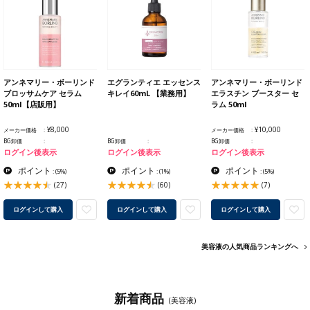
アンネマリー・ボーリンド
エグランティエ エッセンス
アンネマリー・ボーリンド
ブロッサムケア セラム
キレイ60mL 【業務用】
エラスチン ブースター セ
50ml【店販用】
ラム 50ml
¥8,000
¥10,000
メーカー価格
メーカー価格
BG卸価
BG卸価
BG卸価
ログイン後表示
ログイン後表示
ログイン後表示
ポイント
ポイント
ポイント
:
(5%)
:
(1%)
:
(5%)
(27)
(60)
(7)
ログインして購入
ログインして購入
ログインして購入
美容液の人気商品ランキングへ
新着商品
(美容液)