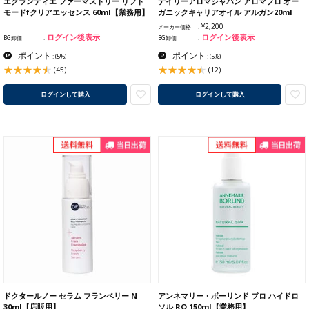
エグランティエ ファーマストリー リフト
デイリーアロマジャパン アロマプロ オー
モードfクリアエッセンス 60ml【業務用】
ガニックキャリアオイル アルガン20ml
¥2,200
メーカー価格
ログイン後表示
ログイン後表示
BG卸価
BG卸価
ポイント
ポイント
:
(5%)
:
(5%)
(45)
(12)
ログインして購入
ログインして購入
ドクタールノー セラム フランベリー N
アンネマリー・ボーリンド プロ ハイドロ
30ml【店販用】
ソル RO 150ml【業務用】