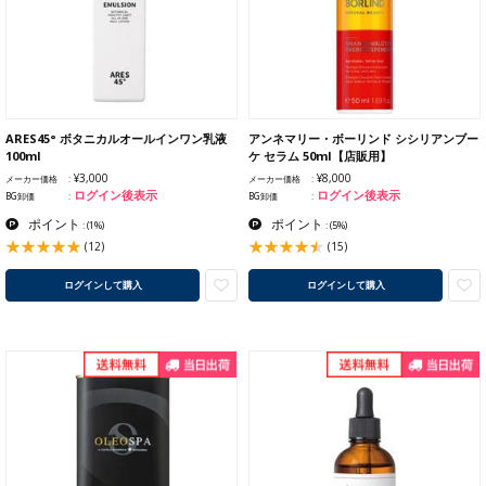
ARES45° ボタニカルオールインワン乳液
アンネマリー・ボーリンド シシリアンブー
100ml
ケ セラム 50ml【店販用】
¥3,000
¥8,000
メーカー価格
メーカー価格
ログイン後表示
ログイン後表示
BG卸価
BG卸価
ポイント
ポイント
:
(1%)
:
(5%)
(12)
(15)
ログインして購入
ログインして購入