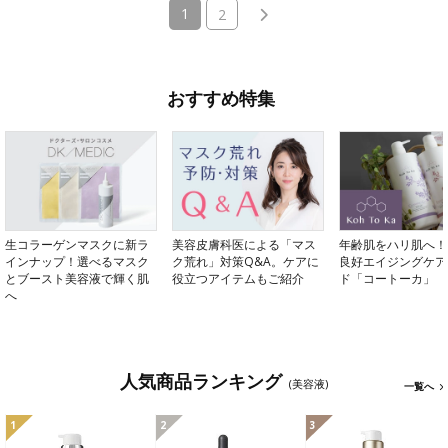
(current)
1
2
おすすめ特集
生コラーゲンマスクに新ラ
美容皮膚科医による「マス
年齢肌をハリ肌へ！
インナップ！選べるマスク
ク荒れ」対策Q&A。ケアに
良好エイジングケア
とブースト美容液で輝く肌
役立つアイテムもご紹介
ド「コートーカ」
へ
人気商品ランキング
(美容液)
一覧へ
1
2
3