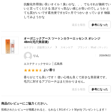
抗酸化作用強い良いオイル！臭いがな、、、でもそれが施術でい
いと言ってくださる 混ざりっ気ない感じが良いのでしょうか と
ても質がいいです遮光便ですが2ヶ月でつかいきっています 物販
してみようかな
参考になった
違反を報告
オーガニックアース ツートンカラーエッセンス オレンジ
48ml(毛穴美容液)
カテゴリ：
店販用コスメ
スキンケア
ブランド：
Mud（マッド）
りん
2026/06/22
エステティックサロン
広島県
よい香り
香りがとても良いです！ 使い心地も良くて好きな美容液です。
毛穴に対するアプローチはまだ分かりません。
参考になった
違反を報告
商品のレビューにご協力ください。
投稿されたレビューが掲載されると、もれなくBGポイント50ptをプレゼントします！