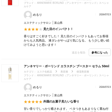
ブランド：
ANNEMARIE BORLIND（アンネマリー・ボーリンド）スペシャ
ルケア
めるり
2026/07/23
エステティックサロン
富山県
見た目のインパクト！
香りはすごく好きでした！ 見た目のインパクトもあってお客様
からも人気商品。 液ダレがやっぱり気になる。 もう少し使い続
けてみようと思います！
参考になった
違反を報告
アンネマリー・ボーリンド エラスチン ブースター セラム 50ml
カテゴリ：
エステ化粧品
美容液
保湿美容液
ブランド：
ANNEMARIE BORLIND（アンネマリー・ボーリンド）スペシャ
ルケア
めるり
2026/07/23
エステティックサロン
富山県
外国のお菓子見たいな香り
甘い香りでしっかり癒されます。 ベタつきもあまりなく重ね付