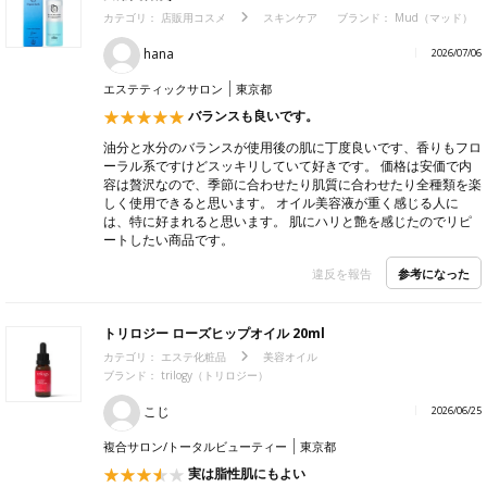
カテゴリ：
店販用コスメ
スキンケア
ブランド：
Mud（マッド）
hana
2026/07/06
エステティックサロン
東京都
バランスも良いです。
油分と水分のバランスが使用後の肌に丁度良いです、香りもフロ
ーラル系ですけどスッキリしていて好きです。 価格は安価で内
容は贅沢なので、季節に合わせたり肌質に合わせたり全種類を楽
しく使用できると思います。 オイル美容液が重く感じる人に
は、特に好まれると思います。 肌にハリと艶を感じたのでリピ
ートしたい商品です。
参考になった
違反を報告
トリロジー ローズヒップオイル 20ml
カテゴリ：
エステ化粧品
美容オイル
ブランド：
trilogy（トリロジー）
こじ
2026/06/25
複合サロン/トータルビューティー
東京都
実は脂性肌にもよい