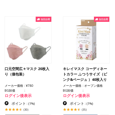
口元空間広々マスク 20枚入
キレイマスク コーディネー
り（個包装）
トカラー ふつうサイズ（ピ
ンク&ベージュ ）40枚入り
メーカー価格
¥780
メーカー価格
オープン価格
BG卸価
BG卸価
ログイン後表示
ログイン後表示
ポイント
ポイント
:
(1%)
:
(1%)
(30)
(35)