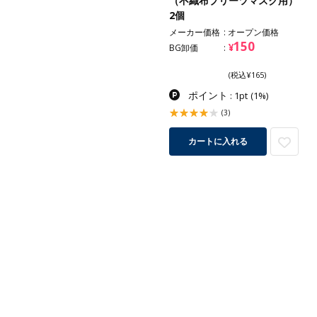
（不織布プリーツマスク用）
2個
メーカー価格
オープン価格
150
¥
BG卸価
(税込¥165)
ポイント
: 1pt
(1%)
(3)
カートに入れる