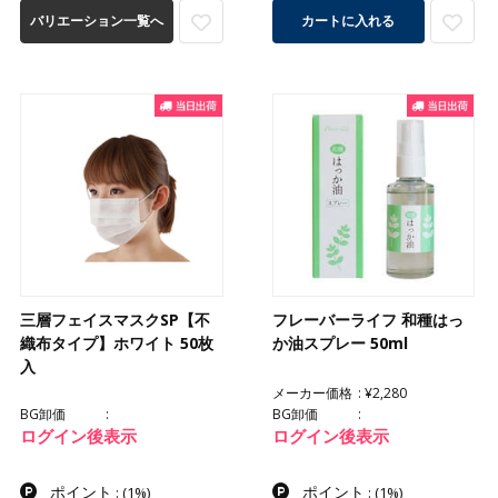
バリエーション一覧へ
カートに入れる
三層フェイスマスクSP【不
フレーバーライフ 和種はっ
織布タイプ】ホワイト 50枚
か油スプレー 50ml
入
メーカー価格
¥2,280
BG卸価
BG卸価
ログイン後表示
ログイン後表示
ポイント
ポイント
:
(1%)
:
(1%)