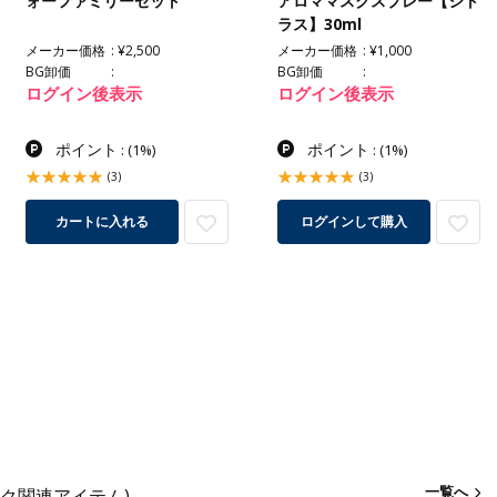
ォーファミリーセット
アロママスクスプレー【シト
ラス】30ml
メーカー価格
¥2,500
メーカー価格
¥1,000
BG卸価
BG卸価
ログイン後表示
ログイン後表示
ポイント
ポイント
:
(1%)
:
(1%)
(3)
(3)
カートに入れる
ログインして購入
一覧へ
スク関連アイテム)