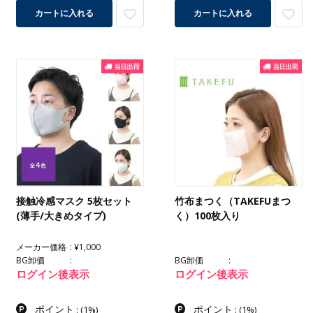
カートに入れる
カートに入れる
接触冷感マスク 5枚セット
竹布まつく（TAKEFUまつ
(薄手/大きめタイプ)
く）100枚入り
メーカー価格
¥1,000
BG卸価
BG卸価
ログイン後表示
ログイン後表示
ポイント
ポイント
:
(1%)
:
(1%)