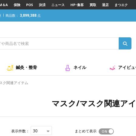
M＆A
保険
POS
決済
ニュース
HP･集客
買取
退店
まつエク
3,899,388
座
商品数：
点
鍼灸・整骨
ネイル
アイビュ
マスク関連アイテム
マスク/マスク関連ア
30
表示件数：
まとめて表示