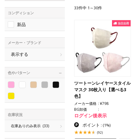
33件中 1～30件
コンディション
新品
メーカー・ブランド
表示する
色やパターン
ツートーンレイヤースタイル
マスク 30枚入り【選べる3
色】
メーカー価格
¥798
BG卸価
在庫状況
ログイン後表示
ポイント
:
(1%)
在庫ありのみ表示
(33)
(92)