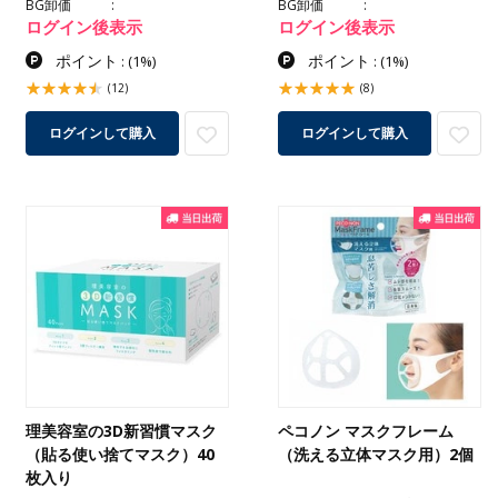
BG卸価
BG卸価
ログイン後表示
ログイン後表示
ポイント
ポイント
:
(1%)
:
(1%)
(12)
(8)
ログインして購入
ログインして購入
理美容室の3D新習慣マスク
ペコノン マスクフレーム
（貼る使い捨てマスク）40
（洗える立体マスク用）2個
枚入り