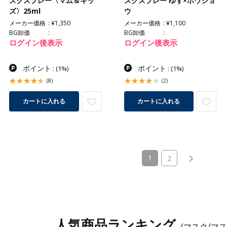
スクスプレー〈マム＆キッ
スクスプレー ゆず×ホウショ
ズ〉25ml
ウ
メーカー価格
¥1,350
メーカー価格
¥1,100
BG卸価
BG卸価
ログイン後表示
ログイン後表示
ポイント
ポイント
:
(1%)
:
(1%)
(8)
(2)
カートに入れる
カートに入れる
(current)
1
2
人気商品ランキング
(マスク/マ