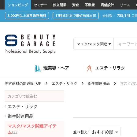
text.skipToContent
text.skipToNavigation
ショッピング
セミナー
独立開業
資金
不動産
店舗設計
リース
755,141
3,000円以上通常送料無料
17時迄注文で最短当日出荷
会員数：
口
マスク/マスク関連アイテム
理美容・ヘア
エステ・リラク
美容商材の卸通販TOP
エステ・リラク
衛生関連用品
マスク/
カテゴリで絞込む
エステ・リラク
衛生関連用品
マスク/マスク関連アイテ
おすすめ順
ム
並べ替え:
(33)