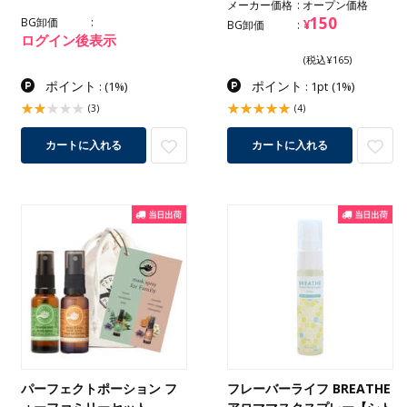
メーカー価格
オープン価格
150
BG卸価
¥
BG卸価
ログイン後表示
(税込¥165)
ポイント
ポイント
:
(1%)
: 1pt
(1%)
(3)
(4)
カートに入れる
カートに入れる
パーフェクトポーション フ
フレーバーライフ BREATHE