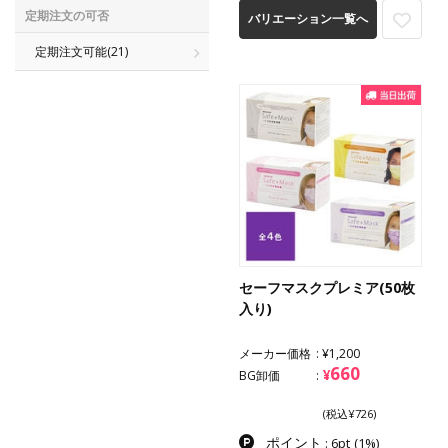
定期注文の可否
バリエーション一覧へ
定期注文可能
(21)
セーフマスクプレミア(50枚
入り)
メーカー価格
¥1,200
660
¥
BG卸価
(税込¥726)
ポイント
: 6pt
(1%)