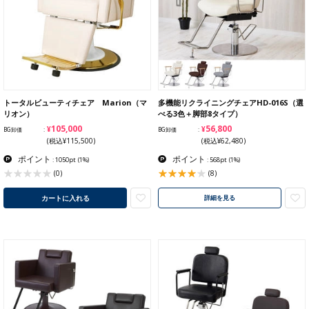
トータルビューティチェア Marion（マ
多機能リクライニングチェアHD-016S（選
リオン）
べる3色＋脚部8タイプ）
¥105,000
¥56,800
BG卸価
BG卸価
(税込¥115,500)
(税込¥62,480)
ポイント
ポイント
: 1050pt
(1%)
: 568pt
(1%)
(8)
(0)
カートに入れる
詳細を見る