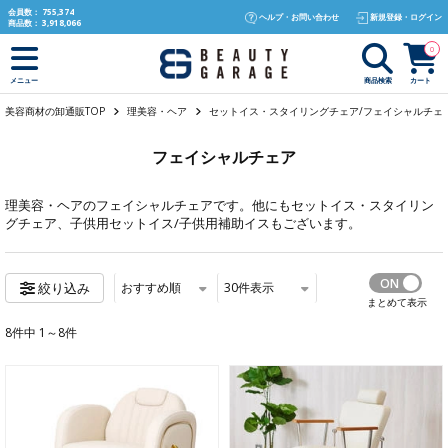
text.skipToContent
text.skipToNavigation
会員数：
755,374
ヘルプ・お問い合わせ
新規登録・ログイン
商品数：
3,918,066
0
商品検索
カート
メニュー
美容商材の卸通販TOP
理美容・ヘア
セットイス・スタイリングチェア/フェイシャルチェ
フェイシャルチェア
理美容・ヘア
のフェイシャルチェアです。他にも
セットイス・スタイリン
グチェア
、
子供用セットイス/子供用補助イス
もございます。
おすすめ順
30
件表示
絞り込み
まとめて表示
8件中 1～8件