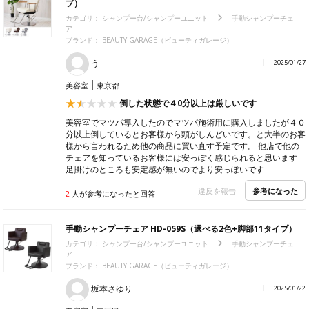
プ）
カテゴリ：
シャンプー台/シャンプーユニット
手動シャンプーチェ
ア
ブランド：
BEAUTY GARAGE（ビューティガレージ）
う
2025/01/27
美容室
東京都
倒した状態で４0分以上は厳しいです
美容室でマツパ導入したのでマツパ施術用に購入しましたが４０
分以上倒しているとお客様から頭がしんどいです。と大半のお客
様から言われるため他の商品に買い直す予定です。 他店で他の
チェアを知っているお客様には安っぽく感じられると思います
足掛けのところも安定感が無いのでより安っぽいです
参考になった
違反を報告
2
人が参考になったと回答
手動シャンプーチェア HD-059S（選べる2色+脚部11タイプ）
カテゴリ：
シャンプー台/シャンプーユニット
手動シャンプーチェ
ア
ブランド：
BEAUTY GARAGE（ビューティガレージ）
坂本さゆり
2025/01/22