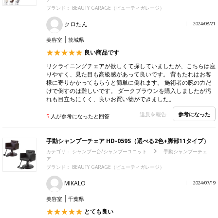
ブランド：
BEAUTY GARAGE（ビューティガレージ）
クロたん
2024/08/21
美容室
茨城県
良い商品です
リクライニングチェアが欲しくて探していましたが、こちらは座
りやすく、見た目も高級感があって良いです。 背もたれはお客
様に寄りかかってもらうと簡単に倒れます。 施術者の腕の力だ
けで倒すのは難しいです。 ダークブラウンを購入しましたが汚
れも目立ちにくく、良いお買い物ができました。
参考になった
違反を報告
5
人が参考になったと回答
手動シャンプーチェア HD-059S（選べる2色+脚部11タイプ）
カテゴリ：
シャンプー台/シャンプーユニット
手動シャンプーチェ
ア
ブランド：
BEAUTY GARAGE（ビューティガレージ）
MIKALO
2024/07/19
美容室
千葉県
とても良い