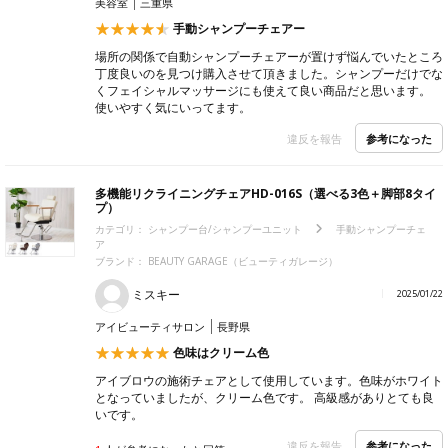
美容室
三重県
手動シャンプーチェアー
場所の関係で自動シャンプーチェアーが置けず悩んでいたところ
丁度良いのを見つけ購入させて頂きました。シャンプーだけでな
くフェイシャルマッサージにも使えて良い商品だと思います。
使いやすく気にいってます。
参考になった
違反を報告
多機能リクライニングチェアHD-016S（選べる3色＋脚部8タイ
プ）
カテゴリ：
シャンプー台/シャンプーユニット
手動シャンプーチェ
ア
ブランド：
BEAUTY GARAGE（ビューティガレージ）
ミスキー
2025/01/22
アイビューティサロン
長野県
色味はクリーム色
アイブロウの施術チェアとして使用しています。色味がホワイト
となっていましたが、クリーム色です。 高級感がありとても良
いです。
参考になった
違反を報告