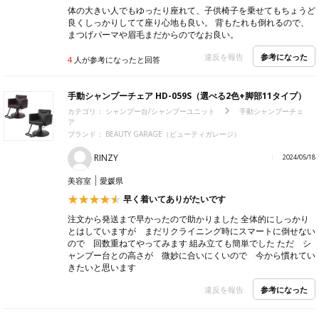
体の大きい人でもゆったり座れて、子供椅子を乗せてもちょうど
良くしっかりしてて座り心地も良い。 背もたれも倒れるので、
まつげパーマや眉毛まだからのでなお良い。
参考になった
違反を報告
4
人が参考になったと回答
手動シャンプーチェア HD-059S（選べる2色+脚部11タイプ）
カテゴリ：
シャンプー台/シャンプーユニット
手動シャンプーチェ
ア
ブランド：
BEAUTY GARAGE（ビューティガレージ）
RINZY
2024/05/18
美容室
愛媛県
早く着いてありがたいです
注文から発送まで早かったので助かりました 全体的にしっかり
とはしていますが まだリクライニング時にスマートに倒せない
ので 回数重ねてやってみます 組み立ても簡単でした ただ シ
ャンプー台との高さが 微妙に合いにくいので 今から慣れてい
きたいと思います
参考になった
違反を報告