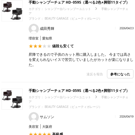
手動シャンプーチェア HD-059S（選べる2色+脚部11タイプ）
カテゴリ：
シャンプー台/シャンプーユニット
手動シャンプーチェ
ア
ブランド：
BEAUTY GARAGE（ビューティガレージ）
成田秀輝
2026/04/23
理容室
愛知県
値段も安くて
昇降できるので子供のカット用に購入しました。 今までは高さ
を変えられないイスで苦労していましたがカットが楽になりまし
た。
参考になった
違反を報告
手動シャンプーチェア HD-059S（選べる2色+脚部11タイプ）
カテゴリ：
シャンプー台/シャンプーユニット
手動シャンプーチェ
ア
ブランド：
BEAUTY GARAGE（ビューティガレージ）
サムソン
2026/04/19
美容室
大阪府
高級感