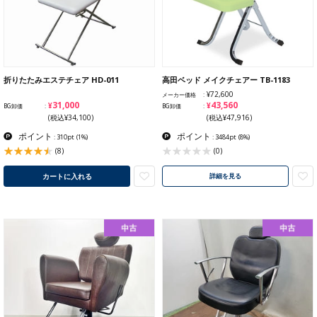
折りたたみエステチェア HD-011
高田ベッド メイクチェアー TB-1183
¥72,600
メーカー価格
¥31,000
¥43,560
BG卸価
BG卸価
(税込¥34,100)
(税込¥47,916)
ポイント
ポイント
: 310pt
(1%)
: 3484pt
(8%)
(8)
(0)
カートに入れる
詳細を見る