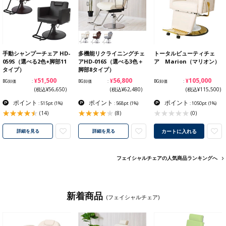
手動シャンプーチェア HD-
多機能リクライニングチェ
トータルビューティチェ
059S（選べる2色+脚部11
アHD-016S（選べる3色＋
ア Marion（マリオン）
タイプ）
脚部8タイプ）
¥51,500
¥56,800
¥105,000
BG卸価
BG卸価
BG卸価
(税込¥56,650)
(税込¥62,480)
(税込¥115,500)
ポイント
ポイント
ポイント
: 515pt
(1%)
: 568pt
(1%)
: 1050pt
(1%)
(14)
(8)
(0)
カートに入れる
詳細を見る
詳細を見る
フェイシャルチェアの人気商品ランキングへ
新着商品
(フェイシャルチェア)