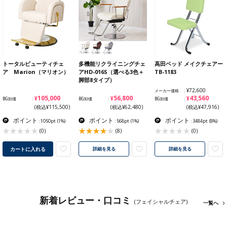
トータルビューティチェ
多機能リクライニングチェ
高田ベッド メイクチェアー
ア Marion（マリオン）
アHD-016S（選べる3色＋
TB-1183
脚部8タイプ）
¥72,600
メーカー価格
¥105,000
¥56,800
¥43,560
BG卸価
BG卸価
BG卸価
(税込¥115,500)
(税込¥62,480)
(税込¥47,916)
ポイント
ポイント
ポイント
: 1050pt
(1%)
: 568pt
(1%)
: 3484pt
(8%)
(0)
(8)
(0)
カートに入れる
詳細を見る
詳細を見る
新着レビュー・口コミ
(フェイシャルチェア)
一覧へ