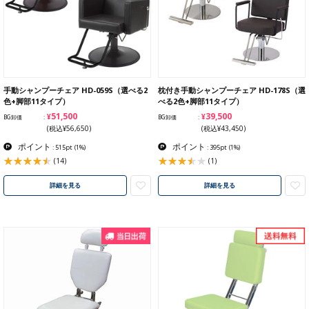
手動シャンプーチェア HD-059S（選べる2
枕付き手動シャンプーチェア HD-178S（選
色+脚部11タイプ）
べる2色+脚部11タイプ）
¥51,500
¥39,500
BG卸価
BG卸価
(税込¥56,650)
(税込¥43,450)
ポイント
ポイント
: 515pt
(1%)
: 395pt
(1%)
(14)
(1)
詳細を見る
詳細を見る