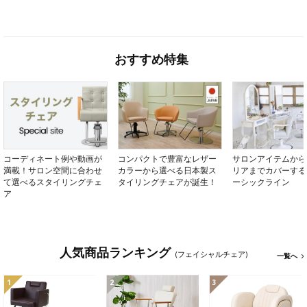
おすすめ特集
コーディネート例や動画が
コンパクトで豊富なレザー
サロンアイテムから
満載！サロン空間に合わせ
カラーから選べる日本製ス
リアまでカバーする
て選べるスタイリングチェ
タイリングチェアが誕生！
ーシックライン
ア
人気商品ランキング
(フェイシャルチェア)
一覧へ
1
2
3