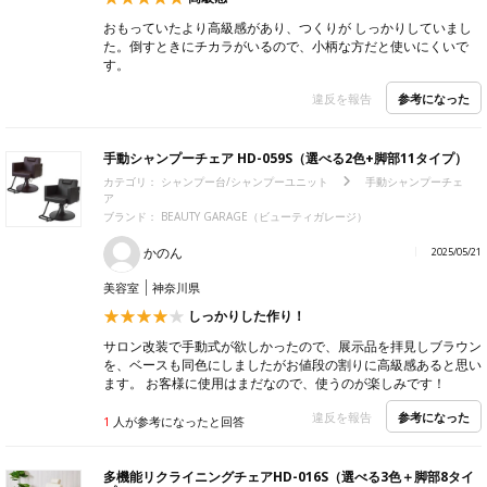
おもっていたより高級感があり、つくりが しっかりしていまし
た。倒すときにチカラがいるので、小柄な方だと使いにくいで
す。
参考になった
違反を報告
手動シャンプーチェア HD-059S（選べる2色+脚部11タイプ）
カテゴリ：
シャンプー台/シャンプーユニット
手動シャンプーチェ
ア
ブランド：
BEAUTY GARAGE（ビューティガレージ）
かのん
2025/05/21
美容室
神奈川県
しっかりした作り！
サロン改装で手動式が欲しかったので、展示品を拝見しブラウン
を、ベースも同色にしましたがお値段の割りに高級感あると思い
ます。 お客様に使用はまだなので、使うのが楽しみです！
参考になった
違反を報告
1
人が参考になったと回答
多機能リクライニングチェアHD-016S（選べる3色＋脚部8タイ