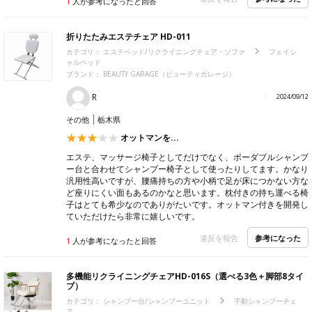
1
人が参考になったと回答
折りたたみエステチェア HD-011
カテゴリ：
エステベッド/リクライニングチェア・ソファ
フェイシ
ャルベッド
ブランド：
BEAUTY GARAGE（ビューティガレージ）
R
2024/09/12
その他
栃木県
オットマンを...
エステ、マッサージ椅子としてだけでなく、ポーダブルシャンプ
ー台と合わせてシャンプー椅子として使ったりしてます。かなり
汎用性高いですが、腰痛持ちの方や小柄で足が床につかない方な
ど座りにくい面もあるのかなと思います。枕付きの持ち運べる椅
子はとても希少なのでありがたいです。オットマン付きを開発し
ていただけたら非常に嬉しいです。
参考になった
違反を報告
1
人が参考になったと回答
多機能リクライニングチェアHD-016S（選べる3色＋脚部8タイ
プ）
カテゴリ：
シャンプー台/シャンプーユニット
手動シャンプーチェ
ア