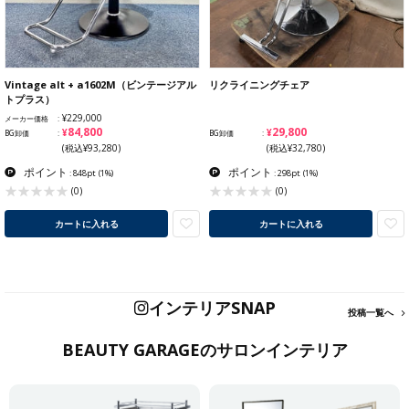
Vintage alt + a1602M（ビンテージアル
リクライニングチェア
トプラス）
¥229,000
メーカー価格
¥84,800
¥29,800
BG卸価
BG卸価
(税込¥93,280)
(税込¥32,780)
ポイント
ポイント
: 848pt
(1%)
: 298pt
(1%)
(0)
(0)
カートに入れる
カートに入れる
インテリアSNAP
投稿一覧へ
BEAUTY GARAGEのサロンインテリア