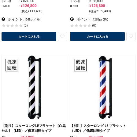
¥168,000
¥168,000
サロン価
サロン価
¥126,800
¥126,800
BG卸価
BG卸価
(税込¥139,480)
(税込¥139,480)
ポイント
ポイント
: 1268pt
(1%)
: 1268pt
(1%)
(0)
(0)
カートに入れる
カートに入れる
【別注】スターロングLEブラケット【白黒
【別注】スターロング LE ブラケット
セル】（LED）／低速回転タイプ
（LED）／低速回転タイプ