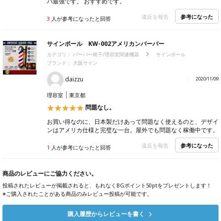
パ最強です。 おすすめです。
参考になった
違反を報告
3
人が参考になったと回答
サインポール KW-002アメリカンバーバー
カテゴリ：
バーバー椅子/理容室関連機器
サインポール
ブランド：
大阪サイン
daizzu
2020/11/09
理容室
東京都
問題なし。
お買い得なのに、日本製だけあって問題なく使えるのと、デザイ
ンはアメリカ仕様と完璧な一台。屋外でも問題なく稼働中です。
参考になった
違反を報告
1
人が参考になったと回答
商品のレビューにご協力ください。
投稿されたレビューが掲載されると、もれなくBGポイント50ptをプレゼントします！
※ご購入されたことがある商品のみレビュー投稿が可能です。
購入履歴からレビューを書く