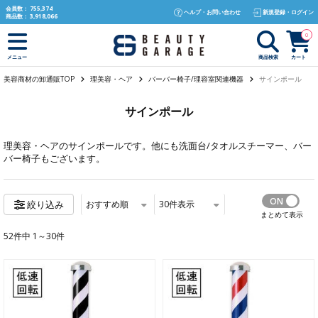
text.skipToContent
text.skipToNavigation
会員数：
755,374
ヘルプ・お問い合わせ
新規登録・ログイン
商品数：
3,918,066
0
商品検索
カート
メニュー
美容商材の卸通販TOP
理美容・ヘア
バーバー椅子/理容室関連機器
サインポール
サインポール
理美容・ヘア
のサインポールです。他にも
洗面台/タオルスチーマー
、
バー
バー椅子
もございます。
おすすめ順
30
件表示
絞り込み
まとめて表示
52件中 1～30件