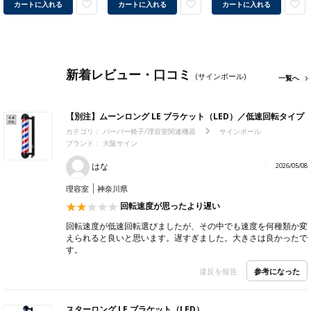
カートに入れる
カートに入れる
カートに入れる
新着レビュー・口コミ
(サインポール)
一覧へ
【別注】ムーンロング LE ブラケット（LED）／低速回転タイプ
カテゴリ：
バーバー椅子/理容室関連機器
サインポール
ブランド：
大阪サイン
はな
2026/05/08
理容室
神奈川県
回転速度が思ったより遅い
回転速度が低速回転選びましたが、その中でも速度を何種類か変
えられると良いと思います。遅すぎました。大きさは良かったで
す。
参考になった
違反を報告
スターロング LE ブラケット（LED）