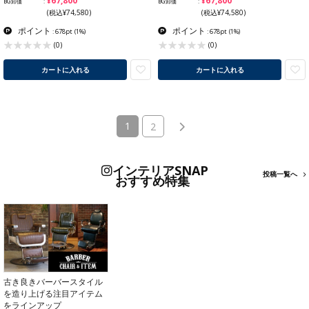
¥67,800
¥67,800
BG卸価
BG卸価
(税込¥74,580)
(税込¥74,580)
ポイント
ポイント
: 678pt
(1%)
: 678pt
(1%)
(0)
(0)
カートに入れる
カートに入れる
(current)
1
2
インテリアSNAP
投稿一覧へ
おすすめ特集
古き良きバーバースタイル
を造り上げる注目アイテム
をラインアップ