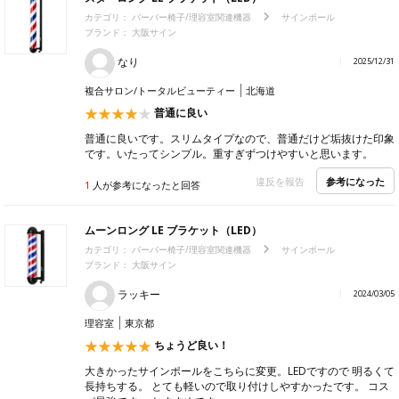
カテゴリ：
バーバー椅子/理容室関連機器
サインポール
ブランド：
大阪サイン
なり
2025/12/31
複合サロン/トータルビューティー
北海道
普通に良い
普通に良いです。スリムタイプなので、普通だけど垢抜けた印象
です。いたってシンプル。重すぎずつけやすいと思います。
参考になった
違反を報告
1
人が参考になったと回答
ムーンロング LE ブラケット（LED）
カテゴリ：
バーバー椅子/理容室関連機器
サインポール
ブランド：
大阪サイン
ラッキー
2024/03/05
理容室
東京都
ちょうど良い！
大きかったサインポールをこちらに変更。LEDですので 明るくて
長持ちする。 とても軽いので取り付けしやすかったです。 コス