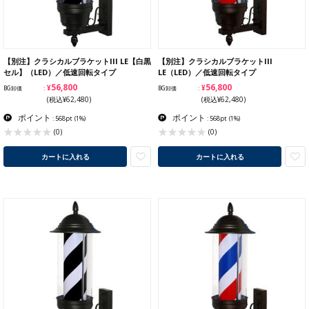
【別注】クラシカルブラケットIII LE【白黒
【別注】クラシカルブラケットIII
セル】（LED）／低速回転タイプ
LE（LED）／低速回転タイプ
¥56,800
¥56,800
BG卸価
BG卸価
(税込¥62,480)
(税込¥62,480)
ポイント
ポイント
: 568pt
(1%)
: 568pt
(1%)
(0)
(0)
カートに入れる
カートに入れる