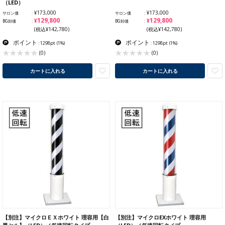
（LED）
¥173,000
¥173,000
サロン価
サロン価
¥129,800
¥129,800
BG卸価
BG卸価
(税込¥142,780)
(税込¥142,780)
ポイント
ポイント
: 1298pt
(1%)
: 1298pt
(1%)
(0)
(0)
カートに入れる
カートに入れる
【別注】マイクロＥＸホワイト 理容用【白
【別注】マイクロEXホワイト 理容用