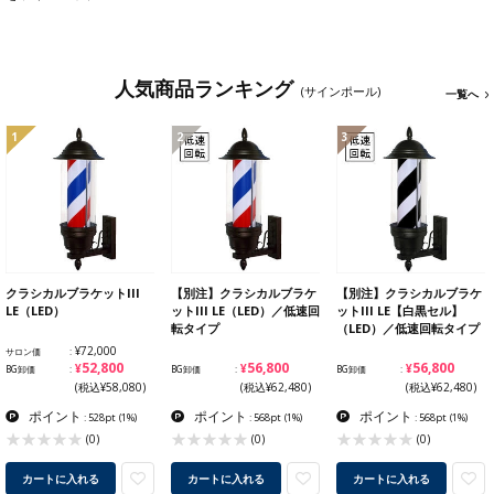
人気商品ランキング
(サインポール)
一覧へ
1
2
3
クラシカルブラケットIII
【別注】クラシカルブラケ
【別注】クラシカルブラケ
LE（LED）
ットIII LE（LED）／低速回
ットIII LE【白黒セル】
転タイプ
（LED）／低速回転タイプ
¥72,000
サロン価
¥52,800
¥56,800
¥56,800
BG卸価
BG卸価
BG卸価
(税込¥58,080)
(税込¥62,480)
(税込¥62,480)
ポイント
ポイント
ポイント
: 528pt
(1%)
: 568pt
(1%)
: 568pt
(1%)
(0)
(0)
(0)
カートに入れる
カートに入れる
カートに入れる