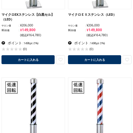
マイクロEXステンレス【白黒セル】
マイクロＥＸステンレス（LED）
（LED）
¥206,000
¥206,000
サロン価
サロン価
¥149,800
¥149,800
BG卸価
BG卸価
(税込¥164,780)
(税込¥164,780)
ポイント
ポイント
: 1498pt
(1%)
: 1498pt
(1%)
(0)
(0)
カートに入れる
カートに入れる