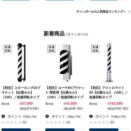
サインポールの人気商品ランキングへ
新着商品
(サインポール)
【別注】スターロングLEブ
【別注】ルーナEXブラケッ
【別注】アストロライト
ラケット【白黒セル】
ト 理容用【白黒セル】
EX【白黒セル】（LED）／
（LED）／低速回転タイプ
（LED）／低速回転タイプ
低速回転タイプ
¥67,800
¥43,800
¥163,800
BG卸価
BG卸価
BG卸価
(税込¥74,580)
(税込¥48,180)
(税込¥180,180)
ポイント
ポイント
ポイント
: 678pt
(1%)
: 438pt
(1%)
: 1638pt
(1%)
(0)
(0)
(0)