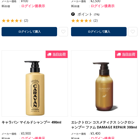
¥100
¥2,500
メーカー価格
メーカー価格
ログイン後表示
ログイン後表示
BG卸価
BG卸価
ポイント
:
(1%)
(2)
(2)
ログインして購入
ログインして購入
キャラバン マイルドシャンプー 490ml
エレクトロン コスメティクス シンクロシ
ャンプー ファム DAMAGE REPAIR 300ml
¥3,900
¥3,400
メーカー価格
メーカー価格
ログイン後表示
ログイン後表示
BG卸価
BG卸価