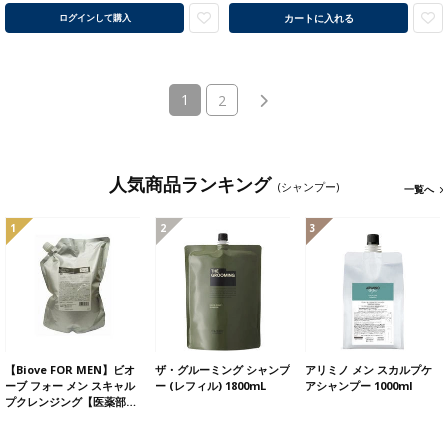
カートに入れる
ログインして購入
(current)
1
2
人気商品ランキング
(シャンプー)
一覧へ
1
2
3
【Biove FOR MEN】ビオ
ザ・グルーミング シャンプ
アリミノ メン スカルプケ
ーブ フォー メン スキャル
ー (レフィル) 1800mL
アシャンプー 1000ml
プクレンジング【医薬部…