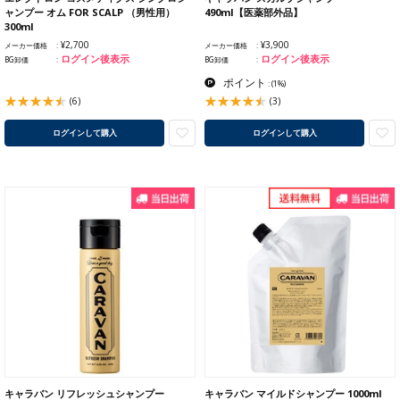
ャンプー オム FOR SCALP （男性用）
490ml【医薬部外品】
300ml
¥2,700
¥3,900
メーカー価格
メーカー価格
ログイン後表示
ログイン後表示
BG卸価
BG卸価
ポイント
:
(1%)
(6)
(3)
ログインして購入
ログインして購入
キャラバン リフレッシュシャンプー
キャラバン マイルドシャンプー 1000ml