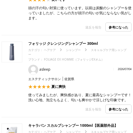
頭の汗の匂い対策に使っています。以前は炭酸のシャンプーを使
っていましたが、こちらの方が頭汗の匂いが気にならない気がし
ます。
参考になった
違反を報告
フォリッジ クレンジングシャンプー 300ml
カテゴリ：
ヘアケア
シャンプー
スキャルプケア用シャンプ
ー
ブランド：
FOLIAGE EX HOMME（フォリッジEXオム）
asleep
2026/07/04
エステティックサロン
佐賀県
夏に爽快
使ってみましたが、爽快感があり、夏に最高なシャンプーです！
洗い心地、泡立ちもよく、匂いも爽やかで涼しげな印象です。
参考になった
違反を報告
キャラバン スカルプシャンプー 1000ml【医薬部外品】
カテゴリ：
ヘアケア
シャンプー
スキャルプケア用シャンプ