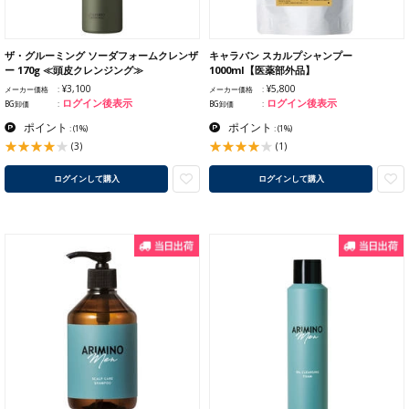
ザ・グルーミング ソーダフォームクレンザ
キャラバン スカルプシャンプー
ー 170g ≪頭皮クレンジング≫
1000ml【医薬部外品】
¥3,100
¥5,800
メーカー価格
メーカー価格
ログイン後表示
ログイン後表示
BG卸価
BG卸価
ポイント
ポイント
:
(1%)
:
(1%)
(3)
(1)
ログインして購入
ログインして購入