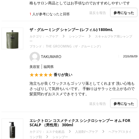
格もサロン商品としてはお手頃なのでおすすめしやすいです
参考になった
違反を報告
1
人が参考になったと回答
ザ・グルーミング シャンプー (レフィル) 1800mL
カテゴリ：
ヘアケア
シャンプー
スキャルプケア用シャンプ
ー
ブランド：
THE GROOMING（ザ・グルーミング）
TAKUMARO
2026/06/09
美容室
福岡県
香りが良い
泡立ちが良くワックスもゴッソリ落としてくれます 洗い心地も
さっぱりして気持ちいいです。 手触りはサラッと仕上がるので
髪質問わずおススメできそうです。
参考になった
違反を報告
エレクトロン コスメティクス シンクロシャンプー オム FOR
SCALP （男性用） 300ml
カテゴリ：
エステ化粧品
入浴剤/ヘアケア
ヘアケア/スタイ
リング剤
シャンプー