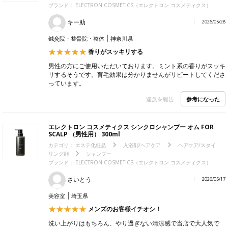
ブランド：
ELECTRON COSMETICS（エレクトロン コスメティクス）
キー助
2026/05/28
鍼灸院・整骨院・整体
神奈川県
香りがスッキリする
男性の方にご使用いただいております。ミント系の香りがスッキ
リするそうです。育毛効果は分かりませんがリピートしてくださ
っています。
参考になった
違反を報告
エレクトロン コスメティクス シンクロシャンプー オム FOR
SCALP （男性用） 300ml
カテゴリ：
エステ化粧品
入浴剤/ヘアケア
ヘアケア/スタイ
リング剤
シャンプー
ブランド：
ELECTRON COSMETICS（エレクトロン コスメティクス）
さいとう
2026/05/17
美容室
埼玉県
メンズのお客様イチオシ！
洗い上がりはもちろん、やり過ぎない清涼感で当店で大人気で