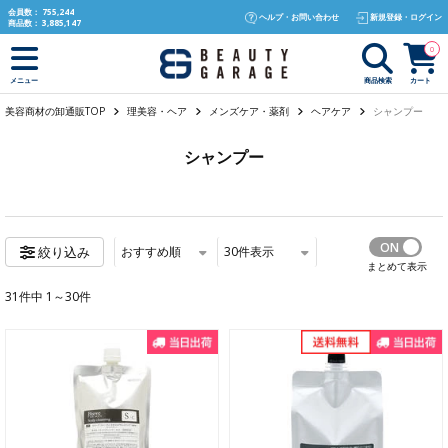
text.skipToContent
text.skipToNavigation
会員数：
755,244
ヘルプ・お問い合わせ
新規登録・ログイン
商品数：
3,885,147
0
商品検索
カート
メニュー
美容商材の卸通販TOP
理美容・ヘア
メンズケア・薬剤
ヘアケア
シャンプー
シャンプー
おすすめ順
30
件表示
絞り込み
まとめて表示
31件中 1～30件