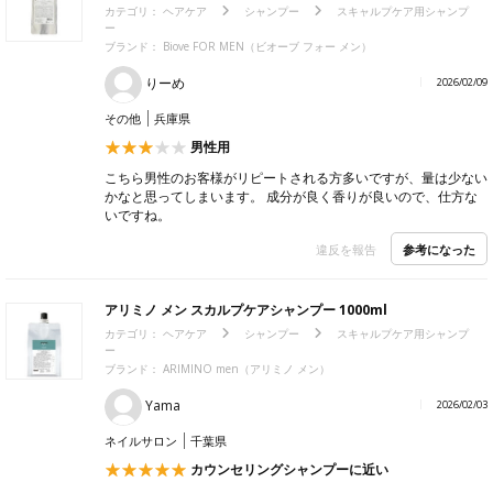
カテゴリ：
ヘアケア
シャンプー
スキャルプケア用シャンプ
ー
ブランド：
Biove FOR MEN（ビオーブ フォー メン）
りーめ
2026/02/09
その他
兵庫県
男性用
こちら男性のお客様がリピートされる方多いですが、量は少ない
かなと思ってしまいます。 成分が良く香りが良いので、仕方な
いですね。
参考になった
違反を報告
アリミノ メン スカルプケアシャンプー 1000ml
カテゴリ：
ヘアケア
シャンプー
スキャルプケア用シャンプ
ー
ブランド：
ARIMINO men（アリミノ メン）
Yama
2026/02/03
ネイルサロン
千葉県
カウンセリングシャンプーに近い