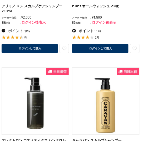
アリミノ メン スカルプケアシャンプー
hunt オールウォッシュ 230g
280ml
¥2,000
¥1,800
メーカー価格
メーカー価格
ログイン後表示
ログイン後表示
BG卸価
BG卸価
ポイント
ポイント
:
(1%)
:
(1%)
(8)
(3)
ログインして購入
ログインして購入
エレクトロン コスメティクス シンクロシ
キャラバン スカルプシャンプー