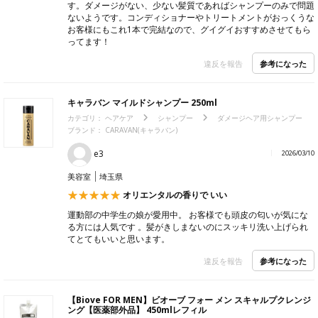
す。ダメージがない、少ない髪質であればシャンプーのみで問題
ないようです。コンディショナーやトリートメントがおっくうな
お客様にもこれ1本で完結なので、グイグイおすすめさせてもら
ってます！
参考になった
違反を報告
キャラバン マイルドシャンプー 250ml
カテゴリ：
ヘアケア
シャンプー
ダメージヘア用シャンプー
ブランド：
CARAVAN(キャラバン)
e3
2026/03/10
美容室
埼玉県
オリエンタルの香りで いい
運動部の中学生の娘が愛用中。 お客様でも頭皮の匂いが気にな
る方には人気です 。髪がきしまないのにスッキリ洗い上げられ
てとてもいいと思います。
参考になった
違反を報告
【Biove FOR MEN】ビオーブ フォー メン スキャルプクレンジ
ング【医薬部外品】 450mlレフィル