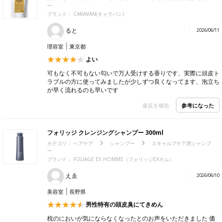
ー
ブランド：
CARAVAN(キャラバン)
ると
2026/06/11
理容室
東京都
よい
可もなく不可もない匂いで万人受けする香りです、実際に頭皮ト
ラブルの方に使ってみましたが少しずつ良くなってます、泡立ち
が早く流れるのも早いです
参考になった
違反を報告
フォリッジ クレンジングシャンプー 300ml
カテゴリ：
ヘアケア
シャンプー
スキャルプケア用シャンプ
ー
ブランド：
FOLIAGE EX HOMME（フォリッジEXオム）
えゑ
2026/06/10
美容室
長野県
男性特有の頭皮臭にてきめん
枕のにおいが気にならなくなったとのお声をいただきました 価