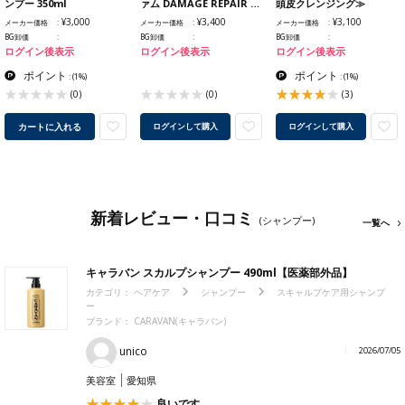
ンプー 350ml
ァム DAMAGE REPAIR …
頭皮クレンジング≫
¥3,000
¥3,400
¥3,100
メーカー価格
メーカー価格
メーカー価格
BG卸価
BG卸価
BG卸価
ログイン後表示
ログイン後表示
ログイン後表示
ポイント
ポイント
:
(1%)
:
(1%)
(0)
(0)
(3)
カートに入れる
ログインして購入
ログインして購入
新着レビュー・口コミ
(シャンプー)
一覧へ
キャラバン スカルプシャンプー 490ml【医薬部外品】
カテゴリ：
ヘアケア
シャンプー
スキャルプケア用シャンプ
ー
ブランド：
CARAVAN(キャラバン)
unico
2026/07/05
美容室
愛知県
良いです