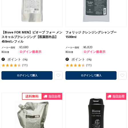
【Biove FOR MEN】ビオーブ フォー メン
フォリッジ クレンジングシャンプー
スキャルプクレンジング【医薬部外品】
1500ml
450mlレフィル
¥3,680
¥6,820
メーカー価格
メーカー価格
ログイン後表示
ログイン後表示
BG卸価
BG卸価
ポイント
ポイント
:
(1%)
:
(1%)
(11)
(11)
ログインして購入
ログインして購入