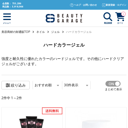
text.skipToContent
text.skipToNavigation
会員数：
755,286
ヘルプ・お問い合わせ
新規登録・ログイン
商品数：
3,918,066
0
商品検索
カート
メニュー
美容商材の卸通販TOP
ネイル
ジェル
ハードカラージェル
ハードカラージェル
強度と耐久性に優れたカラーのハードジェルです。その他に
ハードクリア
ジェル
がございます。
おすすめ順
30
件表示
絞り込み
まとめて表示
2件中 1～2件