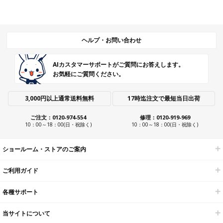
拭き取りタイプのジェルの場合、ご使用の溶液によっては曇ってしまう場
をご確認ください。
合がございますので、同じメーカーの溶液を使用することをお勧めしま
す。
ヘルプ・お問い合わせ
AIカスタマーサポートがご質問にお答えします。
お気軽にご質問ください。
3,000円以上通常送料無料
17時迄注文で最短当日出荷
ご注文：0120-974-554
修理：0120-919-969
10：00～18：00(日・祝除く)
10：00～18：00(日・祝除く)
ショールーム・ストアのご案内
ご利用ガイド
各種サポート
当サイトについて