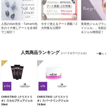
人気のdan先生・Tamami先
今すぐ使えるアート満載！2
美発色ジェルブラン
生のイチ推しアートを全4回
大特集を公開中
イジェル」。化粧品
でご紹介！
＆ジェル検指定！
人気商品ランキング
(ハードカラージェル)
一覧へ
1
2
CHRISTRIO（クリストリ
CHRISTRIO（クリストリ
オ）スカルプチュアジェル
オ）スパークリングジェル
30ml
14.8ml