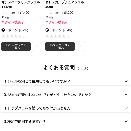
オ）スパークリングジェル
オ）スカルプチュアジェル
14.8ml
30ml
¥4,400
¥6,200
メーカー価格
メーカー価格
BG卸価
BG卸価
ログイン後表示
ログイン後表示
ポイント
ポイント
:
(1%)
:
(1%)
(0)
(0)
バリエーション
バリエーション
一覧へ
一覧へ
よくある質問
(ジェル)
Q.ジェルを混ぜて使用してもいいですか？
同じブランド同士であれば問題ありませんが、成分によっては退色や変色
Q.ジェルが硬化しないのですがどうしたらいいですか？
に繋がる可能性もございますのでメーカーの使用方法に基づきご使用くだ
さい。
まずはご使用のジェルとライトが適合しているかご確認ください。LED対
クリアを混ぜて濃度を調整する際はミキシングジェル等の使用をおすすめ
Q.トップジェルを塗ってもツヤが出ません
応ジェルですとUVライトでは硬化しません。
します。
カラージェルがよれてブヨブヨとしてしまう場合はカラージェルの塗布量
また、混ぜたジェルについては長期保存ができませんので、短時間での使
まずはご使用のジェルとライトが適合しているかご確認ください。
を減らし、薄めに２度塗りをしてください。
用が望ましいです。
Q.検定で使用できますか？
ワット数や波長がご使用のジェルに合っているか、しっかりと爪にライト
特にマットな白や黄色などのカラーは顔料の含有量が多いため硬化不良が
他ブランドと混ぜ合わせることは基本的にご遠慮ください。
の光があたっているかのご確認もお願いいたします。
起きやすいです。
ブランドや商品により異なりますので、各ブランドサイトや
JNAの公式HP