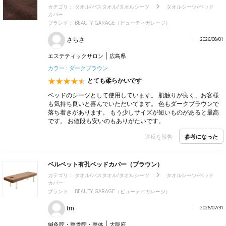
カテゴリ：
タオル/バスタオル/タオルシーツ
タオルシーツ/ベッド
カバー
ブランド：
BEAUTY GARAGE（ビューティガレージ）
さらさ
2026/08/01
エステティックサロン
広島県
カラー : ダークブラウン
とても柔らかいです
ベッドのシーツとして使用しています。 肌触りが良く、お客様
も気持ち良いと喜んでいただいてます。 色もダークブラウンで
落ち着きがあります。 もう少しサイズが短いものがあると最高
です。 お値段も安いのもありがたいです。
参考になった
違反を報告
ベルベット有孔ベッドカバー（ブラウン）
カテゴリ：
タオル/バスタオル/タオルシーツ
タオルシーツ/ベッド
カバー
ブランド：
BEAUTY GARAGE（ビューティガレージ）
tm
2026/07/31
鍼灸院・整骨院・整体
大阪府