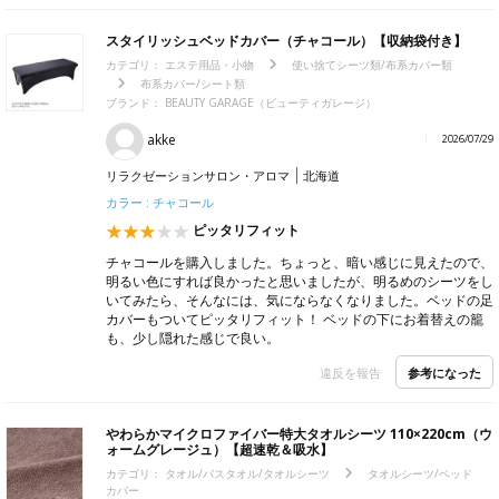
スタイリッシュベッドカバー（チャコール）【収納袋付き】
カテゴリ：
エステ用品・小物
使い捨てシーツ類/布系カバー類
布系カバー/シート類
ブランド：
BEAUTY GARAGE（ビューティガレージ）
akke
2026/07/29
リラクゼーションサロン・アロマ
北海道
カラー : チャコール
ピッタリフィット
チャコールを購入しました。ちょっと、暗い感じに見えたので、
明るい色にすれば良かったと思いましたが、明るめのシーツをし
いてみたら、そんなには、気にならなくなりました。ベッドの足
カバーもついてピッタリフィット！ ベッドの下にお着替えの籠
も、少し隠れた感じで良い。
参考になった
違反を報告
やわらかマイクロファイバー特大タオルシーツ 110×220cm（ウ
ォームグレージュ）【超速乾＆吸水】
カテゴリ：
タオル/バスタオル/タオルシーツ
タオルシーツ/ベッド
カバー