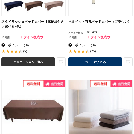
スタイリッシュベッドカバー【収納袋付き
ベルベット有孔ベッドカバー（ブラウン）
／選べる4色】
¥4,800
メーカー価格
ログイン後表示
ログイン後表示
BG卸価
BG卸価
ポイント
ポイント
:
(1%)
:
(1%)
(5)
(25)
バリエーション一覧へ
カートに入れる