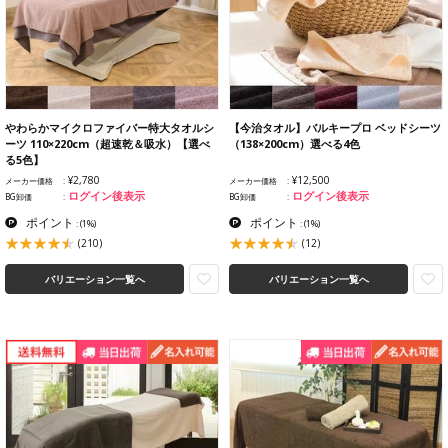
やわらかマイクロファイバー特大タオルシ
【今治タオル】バルキープロ ベッドシーツ
ーツ 110×220cm（超速乾＆吸水）【選べ
（138×200cm）選べる4色
る5色】
¥2,780
¥12,500
メーカー価格
メーカー価格
ログイン後表示
ログイン後表示
BG卸価
BG卸価
ポイント
ポイント
:
(1%)
:
(1%)
(210)
(12)
バリエーション一覧へ
バリエーション一覧へ