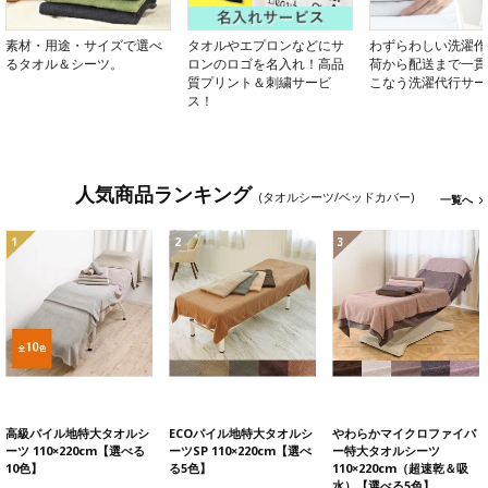
素材・用途・サイズで選べ
タオルやエプロンなどにサ
わずらわしい洗濯作
るタオル＆シーツ。
ロンのロゴを名入れ！高品
荷から配送まで一貫
質プリント＆刺繍サービ
こなう洗濯代行サー
ス！
人気商品ランキング
(タオルシーツ/ベッドカバー)
一覧へ
1
2
3
高級パイル地特大タオルシ
ECOパイル地特大タオルシ
やわらかマイクロファイバ
ーツ 110×220cm【選べる
ーツSP 110×220cm【選べ
ー特大タオルシーツ
10色】
る5色】
110×220cm（超速乾＆吸
水）【選べる5色】