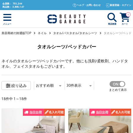
text.skipToContent
text.skipToNavigation
会員数：
755,244
ヘルプ・お問い合わせ
新規登録・ログイン
商品数：
3,885,147
0
商品検索
カート
メニュー
美容商材の卸通販TOP
ネイル
タオル/バスタオル/タオルシーツ
タオルシーツ/ベッド
タオルシーツ/ベッドカバー
ネイル
のタオルシーツ/ベッドカバーです。他にも
洗剤/柔軟剤
、
ハンドタ
オル
、
フェイスタオル
もございます。
おすすめ順
30
件表示
絞り込み
まとめて表示
18件中 1～18件