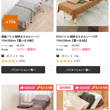
高級パイル地特大タオルシーツ
ECOパイル地特大タオルシーツSP
110×220cm【選べる10色】
110×220cm【選べる5色】
¥6,000
¥4,000
メーカー価格
メーカー価格
ログイン後表示
ログイン後表示
BG卸価
BG卸価
ポイント
ポイント
:
(1%)
:
(1%)
(260)
(147)
バリエーション一覧へ
バリエーション一覧へ