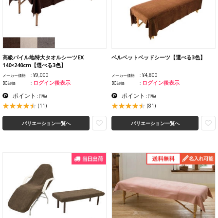
高級パイル地特大タオルシーツEX
ベルベットベッドシーツ【選べる3色】
140×240cm【選べる3色】
¥9,000
¥4,800
メーカー価格
メーカー価格
ログイン後表示
ログイン後表示
BG卸価
BG卸価
ポイント
ポイント
:
(1%)
:
(1%)
(11)
(81)
バリエーション一覧へ
バリエーション一覧へ