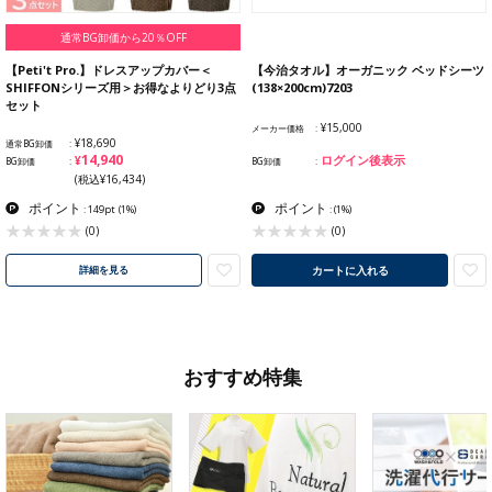
通常BG卸価から20％OFF
【Peti't Pro.】ドレスアップカバー＜
【今治タオル】オーガニック ベッドシーツ
SHIFFONシリーズ用＞お得なよりどり3点
(138×200cm)7203
セット
¥15,000
メーカー価格
¥18,690
通常BG卸価
¥14,940
ログイン後表示
BG卸価
BG卸価
(税込¥16,434)
ポイント
ポイント
: 149pt
(1%)
:
(1%)
(0)
(0)
カートに入れる
詳細を見る
おすすめ特集