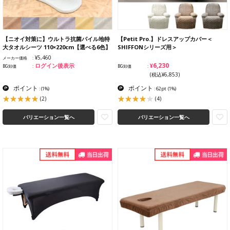
【ニオイ対策に】ウルトラ抗菌パイル地特
【Petit Pro.】ドレスアップカバー＜
大タオルシーツ 110×220cm【選べる6色】
SHIFFONシリーズ用＞
¥5,460
メーカー価格
¥6,230
ログイン後表示
BG卸価
BG卸価
(税込¥6,853)
ポイント
ポイント
:
(1%)
: 62pt
(1%)
(2)
(4)
バリエーション一覧へ
バリエーション一覧へ