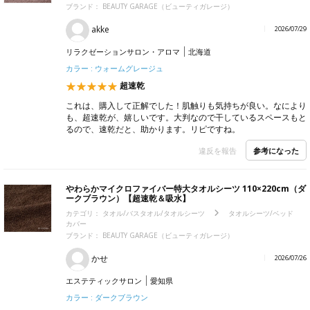
ブランド：
BEAUTY GARAGE（ビューティガレージ）
akke
2026/07/29
リラクゼーションサロン・アロマ
北海道
カラー : ウォームグレージュ
超速乾
これは、購入して正解でした！肌触りも気持ちが良い。なにより
も、超速乾が、嬉しいです。大判なので干しているスペースもと
るので、速乾だと、助かります。リピですね。
参考になった
違反を報告
やわらかマイクロファイバー特大タオルシーツ 110×220cm（ダ
ークブラウン）【超速乾＆吸水】
カテゴリ：
タオル/バスタオル/タオルシーツ
タオルシーツ/ベッド
カバー
ブランド：
BEAUTY GARAGE（ビューティガレージ）
かせ
2026/07/26
エステティックサロン
愛知県
カラー : ダークブラウン