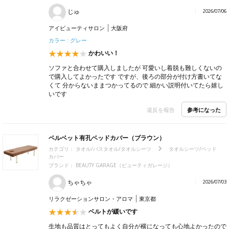
じゅ
2026/07/06
アイビューティサロン
大阪府
カラー : グレー
かわいい！
ソファと合わせて購入しましたが 可愛いし着脱も難しくないの
で購入してよかったです ですが、後ろの部分が付け方書いてな
くて 分からないままつかってるので 細かい説明付いてたら嬉し
いです
参考になった
違反を報告
ベルベット有孔ベッドカバー（ブラウン）
カテゴリ：
タオル/バスタオル/タオルシーツ
タオルシーツ/ベッド
カバー
ブランド：
BEAUTY GARAGE（ビューティガレージ）
ちゃちゃ
2026/07/03
リラクゼーションサロン・アロマ
東京都
ベルトが緩いです
生地も品質はとってもよく自分が横になっても心地よかったので