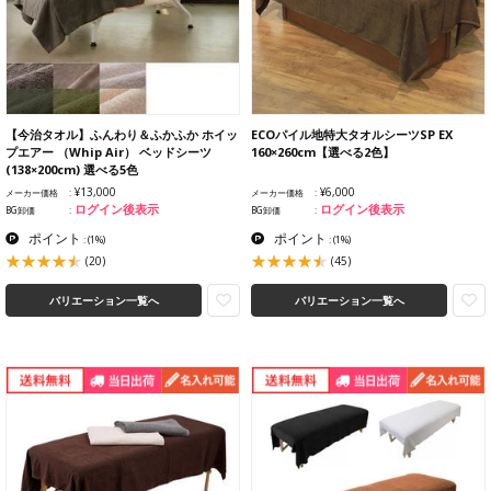
【今治タオル】ふんわり＆ふかふか ホイッ
ECOパイル地特大タオルシーツSP EX
プエアー （Whip Air） ベッドシーツ
160×260cm【選べる2色】
(138×200cm) 選べる5色
¥13,000
¥6,000
メーカー価格
メーカー価格
ログイン後表示
ログイン後表示
BG卸価
BG卸価
ポイント
ポイント
:
(1%)
:
(1%)
(20)
(45)
バリエーション一覧へ
バリエーション一覧へ