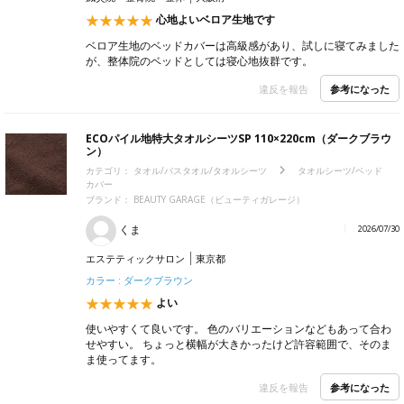
心地よいベロア生地です
ベロア生地のベッドカバーは高級感があり、試しに寝てみました
が、整体院のベッドとしては寝心地抜群です。
参考になった
違反を報告
ECOパイル地特大タオルシーツSP 110×220cm（ダークブラウ
ン）
カテゴリ：
タオル/バスタオル/タオルシーツ
タオルシーツ/ベッド
カバー
ブランド：
BEAUTY GARAGE（ビューティガレージ）
くま
2026/07/30
エステティックサロン
東京都
カラー : ダークブラウン
よい
使いやすくて良いです。 色のバリエーションなどもあって合わ
せやすい。 ちょっと横幅が大きかったけど許容範囲で、そのま
ま使ってます。
参考になった
違反を報告