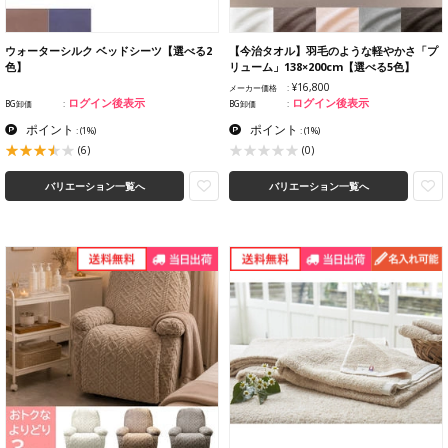
ウォーターシルク ベッドシーツ【選べる2
【今治タオル】羽毛のような軽やかさ「プ
色】
リューム」138×200cm【選べる5色】
¥16,800
メーカー価格
ログイン後表示
ログイン後表示
BG卸価
BG卸価
ポイント
ポイント
:
(1%)
:
(1%)
(6)
(0)
バリエーション一覧へ
バリエーション一覧へ