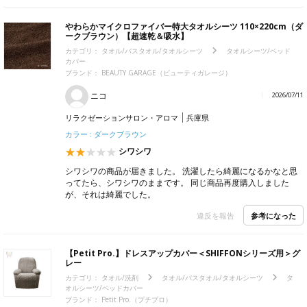
やわらかマイクロファイバー特大タオルシーツ 110×220cm（ダ
ークブラウン）【超速乾＆吸水】
カテゴリ：
タオル/バスタオル/タオルシーツ
タオルシーツ/ベッド
カバー
ブランド：
BEAUTY GARAGE（ビューティガレージ）
ニコ
2026/07/11
リラクゼーションサロン・アロマ
兵庫県
カラー : ダークブラウン
シワシワ
シワシワの商品が届きました。 洗濯したら綺麗になるかなと思
ってたら、シワシワのままです。 同じ商品再度購入しました
が、それは綺麗でした。
参考になった
違反を報告
【Petit Pro.】ドレスアップカバー＜SHIFFONシリーズ用＞グ
レー
カテゴリ：
タオル/洗剤
タオル/バスタオル/タオルシーツ
タ
オルシーツ/ベッドカバー
ブランド：
Petit Pro.（プチプロ）