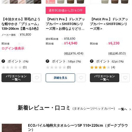
通常BG卸価から20％OFF
【今治タオル】羽毛のよう
【Peti't Pro.】ドレスアッ
【Petit Pro.】ドレスアッ
な軽やかさ「プリューム」
プカバー＜SHIFFONシリ
プカバー＜SHIFFONシリ
138×200cm【選べる5色】
ーズ用＞お得なよりどり…
ーズ用＞
¥16,800
メーカー価格
¥18,690
通常BG卸価
¥14,940
¥6,230
BG卸価
BG卸価
BG卸価
ログイン後表示
(税込¥16,434)
(税込¥6,853)
ポイント
ポイント
ポイント
:
(1%)
: 149pt
(1%)
: 62pt
(1%)
(0)
(0)
(4)
バリエーション
バリエーション
詳細を見る
一覧へ
一覧へ
新着レビュー・口コミ
(タオルシーツ/ベッドカバー)
一覧へ
ECOパイル地特大タオルシーツSP 110×220cm（ダークブラウ
ン）