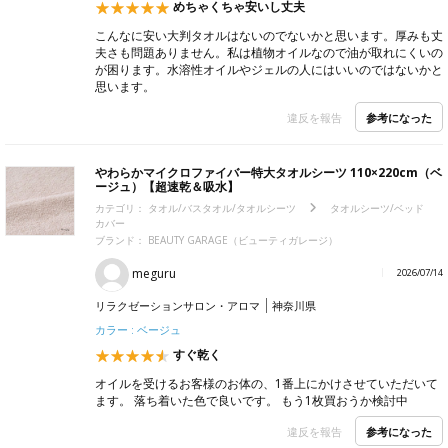
めちゃくちゃ安いし丈夫
こんなに安い大判タオルはないのでないかと思います。厚みも丈
夫さも問題ありません。私は植物オイルなので油が取れにくいの
が困ります。水溶性オイルやジェルの人にはいいのではないかと
思います。
参考になった
違反を報告
やわらかマイクロファイバー特大タオルシーツ 110×220cm（ベ
ージュ）【超速乾＆吸水】
カテゴリ：
タオル/バスタオル/タオルシーツ
タオルシーツ/ベッド
カバー
ブランド：
BEAUTY GARAGE（ビューティガレージ）
meguru
2026/07/14
リラクゼーションサロン・アロマ
神奈川県
カラー : ベージュ
すぐ乾く
オイルを受けるお客様のお体の、1番上にかけさせていただいて
ます。 落ち着いた色で良いです。 もう1枚買おうか検討中
参考になった
違反を報告