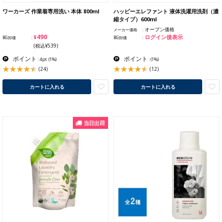
ワーカーズ 作業着専用洗い 本体 800ml
ハッピーエレファント 液体洗濯用洗剤（濃
縮タイプ）600ml
オープン価格
メーカー価格
¥490
ログイン後表示
BG卸価
BG卸価
(税込¥539)
ポイント
ポイント
: 4pt
(1%)
:
(1%)
(24)
(12)
カートに入れる
カートに入れる