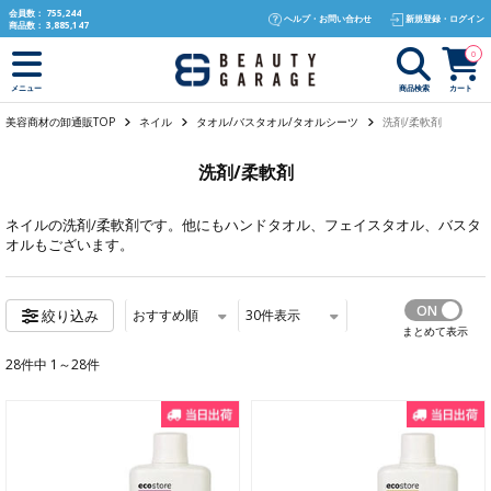
text.skipToContent
text.skipToNavigation
会員数：
755,244
ヘルプ・お問い合わせ
新規登録・ログイン
商品数：
3,885,147
0
商品検索
カート
メニュー
美容商材の卸通販TOP
ネイル
タオル/バスタオル/タオルシーツ
洗剤/柔軟剤
洗剤/柔軟剤
ネイル
の洗剤/柔軟剤です。他にも
ハンドタオル
、
フェイスタオル
、
バスタ
オル
もございます。
おすすめ順
30
件表示
絞り込み
まとめて表示
28件中 1～28件