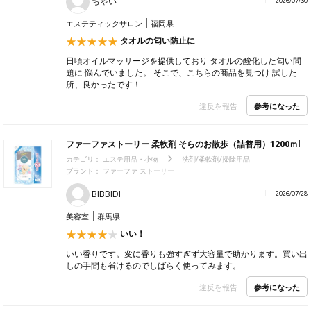
ちゃい
2026/07/30
エステティックサロン
福岡県
タオルの匂い防止に
日頃オイルマッサージを提供しており タオルの酸化した匂い問
題に 悩んでいました。 そこで、こちらの商品を見つけ 試した
所、良かったです！
参考になった
違反を報告
ファーファストーリー 柔軟剤 そらのお散歩（詰替用）1200ｍl
カテゴリ：
エステ用品・小物
洗剤/柔軟剤/掃除用品
ブランド：
ファーファ ストーリー
BIBBIDI
2026/07/28
美容室
群馬県
いい！
いい香りです。変に香りも強すぎず大容量で助かります。買い出
しの手間も省けるのでしばらく使ってみます。
参考になった
違反を報告