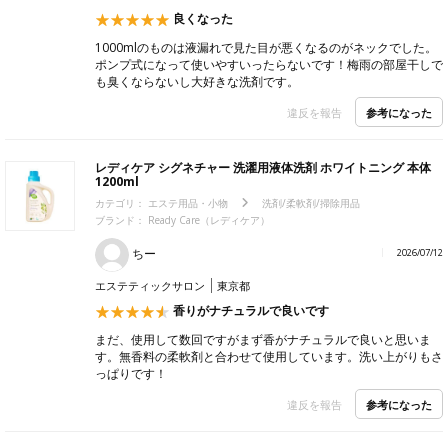
良くなった
1000mlのものは液漏れで見た目が悪くなるのがネックでした。
ポンプ式になって使いやすいったらないです！梅雨の部屋干しで
も臭くならないし大好きな洗剤です。
参考になった
違反を報告
レディケア シグネチャー 洗濯用液体洗剤 ホワイトニング 本体
1200ml
カテゴリ：
エステ用品・小物
洗剤/柔軟剤/掃除用品
ブランド：
Ready Care（レディケア）
ちー
2026/07/12
エステティックサロン
東京都
香りがナチュラルで良いです
まだ、使用して数回ですがまず香がナチュラルで良いと思いま
す。無香料の柔軟剤と合わせて使用しています。洗い上がりもさ
っぱりです！
参考になった
違反を報告