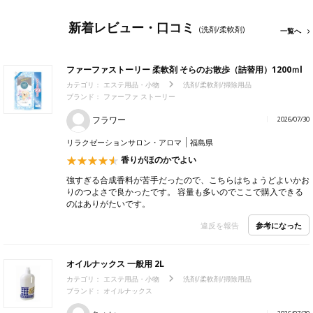
新着レビュー・口コミ
(洗剤/柔軟剤)
一覧へ
ファーファストーリー 柔軟剤 そらのお散歩（詰替用）1200ｍl
カテゴリ：
エステ用品・小物
洗剤/柔軟剤/掃除用品
ブランド：
ファーファ ストーリー
フラワー
2026/07/30
リラクゼーションサロン・アロマ
福島県
香りがほのかでよい
強すぎる合成香料が苦手だったので、こちらはちょうどよいかお
りのつよさで良かったです。 容量も多いのでここで購入できる
のはありがたいです。
参考になった
違反を報告
オイルナックス 一般用 2L
カテゴリ：
エステ用品・小物
洗剤/柔軟剤/掃除用品
ブランド：
オイルナックス