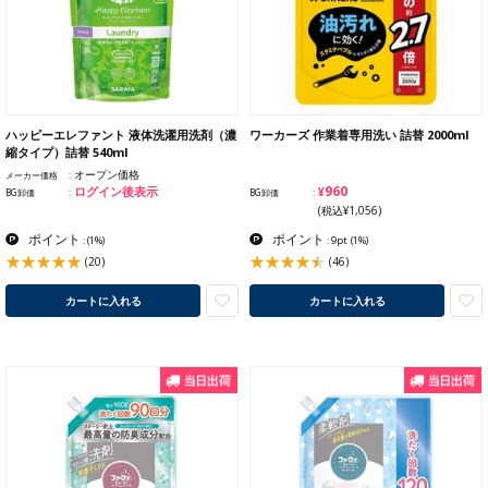
ハッピーエレファント 液体洗濯用洗剤（濃
ワーカーズ 作業着専用洗い 詰替 2000ml
縮タイプ）詰替 540ml
オープン価格
メーカー価格
¥960
ログイン後表示
BG卸価
BG卸価
(税込¥1,056)
ポイント
ポイント
:
(1%)
: 9pt
(1%)
(20)
(46)
カートに入れる
カートに入れる