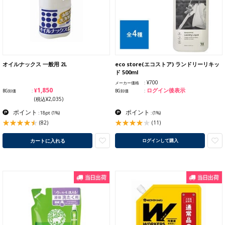
オイルナックス 一般用 2L
eco store(エコストア) ランドリーリキッ
ド 500ml
¥700
メーカー価格
¥1,850
ログイン後表示
BG卸価
BG卸価
(税込¥2,035)
ポイント
ポイント
: 18pt
(1%)
:
(1%)
(82)
(11)
カートに入れる
ログインして購入