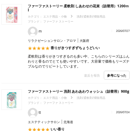
ファーファストーリー 柔軟剤 しあわせの花束（詰替用）1200ｍ
l
カテゴリ：
エステ用品・小物
洗剤/柔軟剤/掃除用品
ブランド：
ファーファ ストーリー
m
2026/07/27
リラクゼーションサロン・アロマ
大阪府
香りがきつすぎずちょうどいい
柔軟剤は香りがきつすぎるのも多い中、こちらのシリーズはふん
わりと香るのでとても使いやすいです。大容量で価格もリーズナ
ブルなのでリピートしています。
参考になった
違反を報告
ファーファストーリー 洗剤 あわあわウォッシュ（詰替用）900g
カテゴリ：
エステ用品・小物
洗剤/柔軟剤/掃除用品
ブランド：
ファーファ ストーリー
tt
2026/07/24
エステティックサロン
北海道
いい香り