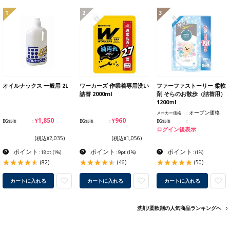
1
2
3
オイルナックス 一般用 2L
ワーカーズ 作業着専用洗い
ファーファストーリー 柔軟
詰替 2000ml
剤 そらのお散歩（詰替用）
1200ｍl
オープン価格
メーカー価格
¥1,850
¥960
BG卸価
BG卸価
BG卸価
ログイン後表示
(税込¥2,035)
(税込¥1,056)
ポイント
ポイント
ポイント
: 18pt
(1%)
: 9pt
(1%)
:
(1%)
(82)
(46)
(50)
カートに入れる
カートに入れる
カートに入れる
洗剤/柔軟剤の人気商品ランキングへ