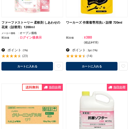
ファーファストーリー 柔軟剤 しあわせの
ワーカーズ 作業着専用洗い 詰替 720ml
花束（詰替用）1200ｍl
オープン価格
メーカー価格
¥380
ログイン後表示
BG卸価
BG卸価
(税込¥418)
ポイント
ポイント
:
(1%)
: 3pt
(1%)
(23)
(14)
カートに入れる
カートに入れる