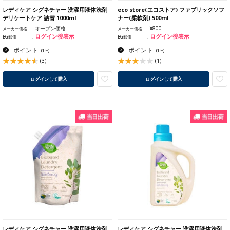
レディケア シグネチャー 洗濯用液体洗剤
eco store(エコストア) ファブリックソフ
デリケートケア 詰替 1000ml
ナー(柔軟剤) 500ml
オープン価格
¥800
メーカー価格
メーカー価格
ログイン後表示
ログイン後表示
BG卸価
BG卸価
ポイント
ポイント
:
(1%)
:
(1%)
(3)
(1)
ログインして購入
ログインして購入
レディケア シグネチャー 洗濯用液体洗剤
レディケア シグネチャー 洗濯用液体洗剤