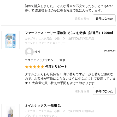
初めて購入しました。 どんな香りか不安でしたが、とてもいい
香りで 洗濯後もほのかに香る程度で気に入っています。
参考になった
違反を報告
ファーファストーリー 柔軟剤 そらのお散歩（詰替用）1200ｍl
カテゴリ：
エステ用品・小物
洗剤/柔軟剤/掃除用品
ブランド：
ファーファ ストーリー
ゆう
2026/07/22
エステティックサロン
三重県
何度もリピート
タオルがふんわり長持ち！ 良い香りですが、少し香りは強めな
ので、お客様が不快にならないように少なめにして使用していま
す！ 大容量で買い替えの手間も省けて助かります！
参考になった
違反を報告
オイルナックス 一般用 2L
カテゴリ：
エステ用品・小物
洗剤/柔軟剤/掃除用品
ブランド：
オイルナックス