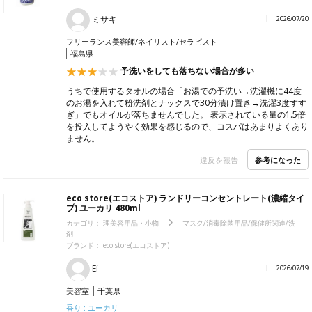
ミサキ
2026/07/20
フリーランス美容師/ネイリスト/セラピスト
福島県
予洗いをしても落ちない場合が多い
うちで使用するタオルの場合「お湯での予洗い→洗濯機に44度
のお湯を入れて粉洗剤とナックスで30分漬け置き→洗濯3度すす
ぎ」でもオイルが落ちませんでした。 表示されている量の1.5倍
を投入してようやく効果を感じるので、コスパはあまりよくあり
ません。
参考になった
違反を報告
eco store(エコストア) ランドリーコンセントレート(濃縮タイ
プ) ユーカリ 480ml
カテゴリ：
理美容用品・小物
マスク/消毒除菌用品/保健所関連/洗
剤
ブランド：
eco store(エコストア)
Ef
2026/07/19
美容室
千葉県
香り : ユーカリ