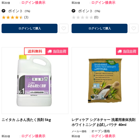
ログイン後表示
ログイン後表示
BG卸価
BG卸価
ポイント
ポイント
:
(1%)
:
(1%)
(3)
(0)
ログインして購入
ログインして購入
ニイタカ ふきん洗たく洗剤 5kg
レディケア シグネチャー 洗濯用液体洗剤
ホワイトニング お試しパウチ 40ml
オープン価格
メーカー価格
ログイン後表示
ログイン後表示
BG卸価
BG卸価