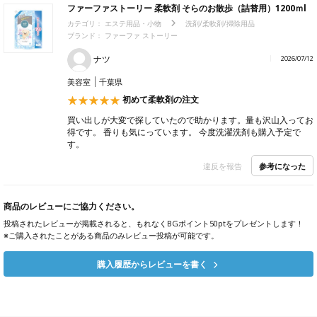
ファーファストーリー 柔軟剤 そらのお散歩（詰替用）1200ｍl
カテゴリ：
エステ用品・小物
洗剤/柔軟剤/掃除用品
ブランド：
ファーファ ストーリー
ナツ
2026/07/12
美容室
千葉県
初めて柔軟剤の注文
買い出しが大変で探していたので助かります。量も沢山入ってお
得です。 香りも気にっています。 今度洗濯洗剤も購入予定で
す。
参考になった
違反を報告
商品のレビューにご協力ください。
投稿されたレビューが掲載されると、もれなくBGポイント50ptをプレゼントします！
※ご購入されたことがある商品のみレビュー投稿が可能です。
購入履歴からレビューを書く