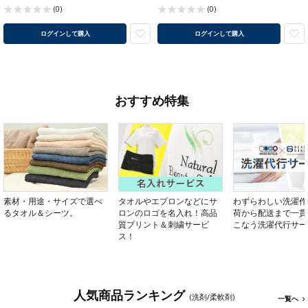
(0)
(0)
ログインして購入
ログインして購入
おすすめ特集
素材・用途・サイズで選べ
タオルやエプロンなどにサ
わずらわしい洗濯作
るタオル＆シーツ。
ロンのロゴを名入れ！高品
荷から配送まで一貫
質プリント＆刺繍サービ
こなう洗濯代行サー
ス！
人気商品ランキング
(洗剤/柔軟剤)
一覧へ