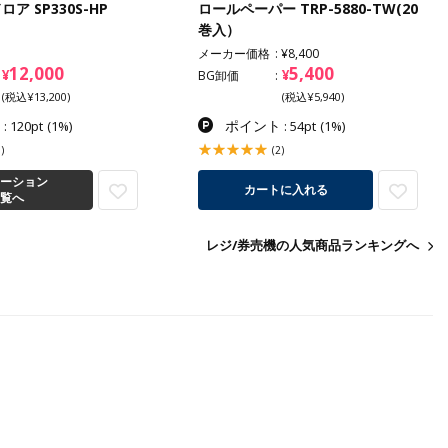
ア SP330S-HP
ロールペーパー TRP-5880-TW(20
巻入）
メーカー価格
¥8,400
12,000
5,400
¥
¥
BG卸価
(税込¥13,200)
(税込¥5,940)
ト
ポイント
: 120pt
(1%)
: 54pt
(1%)
)
(2)
ーション
カートに入れる
覧へ
レジ/券売機の人気商品ランキングへ