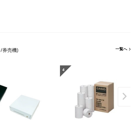
一覧へ
ジ/券売機)
4