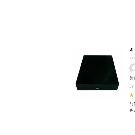
キ
カ
美
カ
前
さ