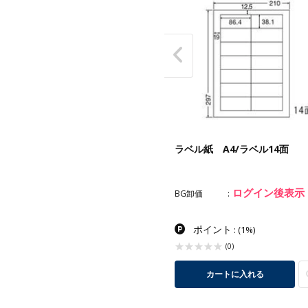
ルペーパー RP-5860-TW（20
ラベル紙 A4/ラベル14面
入）
カー価格
¥3,200
2,200
ログイン後表示
¥
BG卸価
卸価
(税込¥2,420)
ポイント
ポイント
: 22pt
(1%)
:
(1%)
(0)
(0)
カートに入れる
カートに入れる