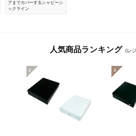
アまでカバーするシャビーシ
ックライン
人気商品ランキング
(レ
2
3