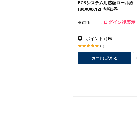
ルペーパー RP-5860-TW（20
POSシステム用感熱ロール紙
入）
(80X80X12) 内箱3巻
カー価格
¥3,200
2,200
ログイン後表示
¥
BG卸価
卸価
(税込¥2,420)
ポイント
ポイント
: 22pt
(1%)
:
(1%)
(0)
(1)
カートに入れる
カートに入れる