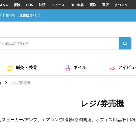
M＆A
保険
POS
決済
ニュース
HP･集客
買取
退店
まつエク
3,885,147
座
商品数：
点
鍼灸・整骨
ネイル
アイビュ
物
レジ/券売機
レジ/券売機
も
スピーカー/アンプ
、
エアコン/加湿器/空調関連
、
オフィス用品/日用雑