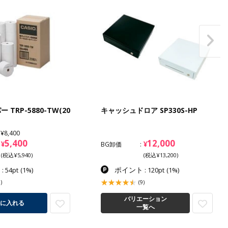
TRP-5880-TW(20
キャッシュドロア SP330S-HP
¥8,400
5,400
12,000
¥
¥
BG卸価
(税込¥5,940)
(税込¥13,200)
ト
ポイント
: 54pt
(1%)
: 120pt
(1%)
)
(9)
バリエーション
に入れる
一覧へ