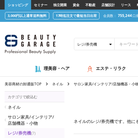
text.skipToContent
text.skipToNavigation
ショッピング
セミナー
独立開業
資金
不動産
店舗設計
リース
755,244
3,000円以上通常送料無料
17時迄注文で最短当日出荷
会員数：
口
レジ/券売機
理美容・ヘア
エステ・リラク
美容商材の卸通販TOP
ネイル
サロン家具/インテリア/店舗機器・小
カテゴリで絞込む
ネイル
サロン家具/インテリア/
ネイル
のレジ/券売機です。他に
店舗機器・小物
レジ/券売機
(7)