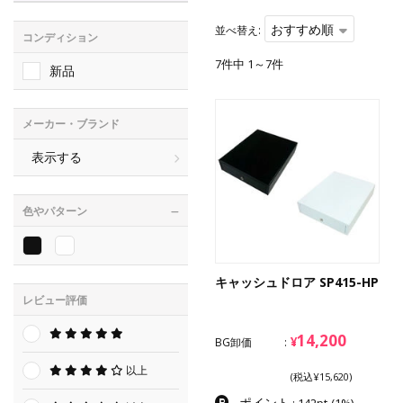
おすすめ順
並べ替え:
コンディション
7件中 1～7件
新品
メーカー・ブランド
表示する
色やパターン
キャッシュドロア SP415-HP
レビュー評価
14,200
¥
BG卸価
以上
(税込¥15,620)
ポイント