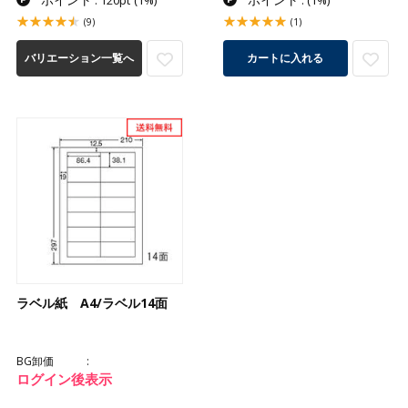
: 120pt
(1%)
:
(1%)
(9)
(1)
バリエーション一覧へ
カートに入れる
ラベル紙 A4/ラベル14面
BG卸価
ログイン後表示