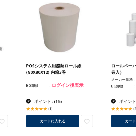
POSシステム用感熱ロール紙
ロールペーパー 
(80X80X12) 内箱3巻
巻入）
メーカー価格
ログイン後表示
BG卸価
BG卸価
ポイント
ポイン
:
(1%)
(1)
(2
カートに入れる
カート