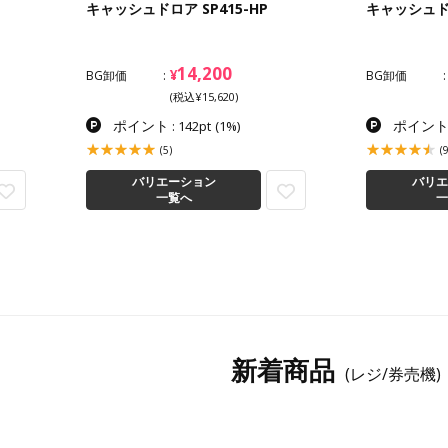
キャッシュドロア SP415-HP
キャッシュドロ
14,200
¥
BG卸価
BG卸価
(税込¥15,620)
ポイント
ポイン
: 142pt
(1%)
(5)
(9
バリエーション
バリエ
一覧へ
一
新着商品
(レジ/券売機)