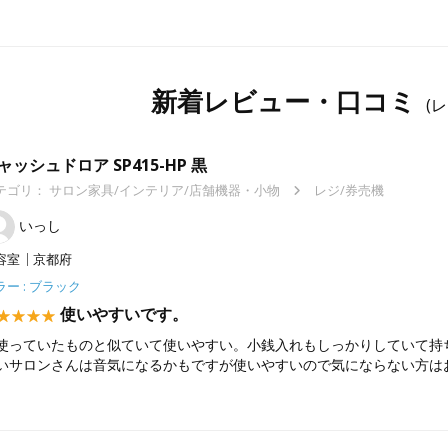
新着レビュー・口コミ
(
ャッシュドロア SP415-HP 黒
テゴリ：
サロン家具/インテリア/店舗機器・小物
レジ/券売機
いっし
容室
京都府
ラー : ブラック
使いやすいです。
使っていたものと似ていて使いやすい。小銭入れもしっかりしていて持
いサロンさんは音気になるかもですが使いやすいので気にならない方は